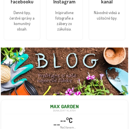
Facebooku
Instagram
kanál
Denné tipy,
Inšpiratívne
Návodné videá a
čerstvé správy a
fotografie a
užitočné tipy.
komunitný
zábery zo
obsah.
zákulisia.
MAX GARDEN
DUNAJSKÝ KLÁTOV
--°C
--
Načítavam...