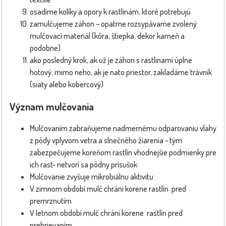
osadíme kolíky a opory k rastlinám, ktoré potrebujú
zamulčujeme záhon – opatrne rozsypávame zvolený
mulčovací materiál (kôra, štiepka, dekor kameň a
podobne)
ako posledný krok, ak už je záhon s rastlinami úplne
hotový, mimo neho, ak je nato priestor, zakladáme trávnik
(siaty alebo kobercový)
Význam mulčovania
Mulčovaním zabraňujeme nadmernému odparovaniu vlahy
z pôdy vplyvom vetra a slnečného žiarenia - tým
zabezpečujeme koreňom rastlín vhodnejšie podmienky pre
ich rast- netvorí sa pôdny prísušok
Mulčovanie zvyšuje mikrobiálnu aktivitu
V zimnom období mulč chráni korene rastlín pred
premrznutím
V letnom období mulč chráni korene rastlín pred
prehrievaním