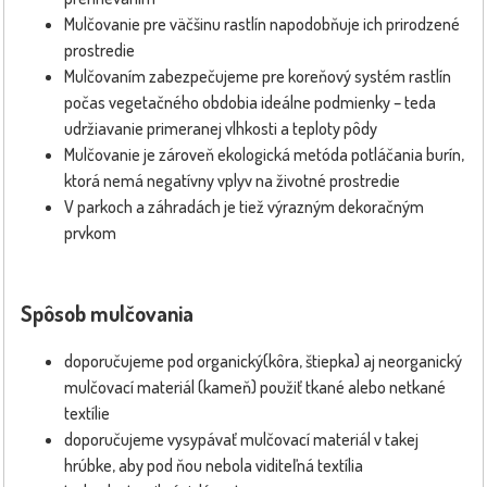
Mulčovanie pre väčšinu rastlín napodobňuje ich prirodzené
prostredie
Mulčovaním zabezpečujeme pre koreňový systém rastlín
počas vegetačného obdobia ideálne podmienky – teda
udržiavanie primeranej vlhkosti a teploty pôdy
Mulčovanie je zároveň ekologická metóda potláčania burín,
ktorá nemá negatívny vplyv na životné prostredie
V parkoch a záhradách je tiež výrazným dekoračným
prvkom
Spôsob mulčovania
doporučujeme pod organický(kôra, štiepka) aj neorganický
mulčovací materiál (kameň) použiť tkané alebo netkané
textílie
doporučujeme vysypávať mulčovací materiál v takej
hrúbke, aby pod ňou nebola viditeľná textília