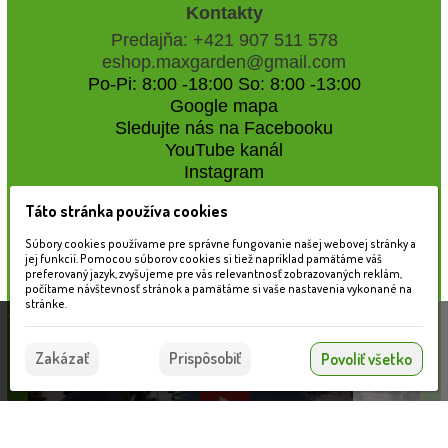
Kontakty
Predajňa: +421 907 511 578
eshop.maxgarden@gmail.com
Po-Pi: 8:00 -18:00 So: 8:00 -13:00
Google mapa
Sledujte nás na Facebooku
YouTube kanál
Instagram
Táto stránka používa cookies
Naše záhradné centrum
Súbory cookies používame pre správne fungovanie našej webovej stránky a
jej funkcií. Pomocou súborov cookies si tiež napríklad pamätáme váš
preferovaný jazyk, zvyšujeme pre vás relevantnosť zobrazovaných reklám,
počítame návštevnosť stránok a pamätáme si vaše nastavenia vykonané na
stránke.
Táto stránka používa súbory cookies, ktoré nám
pomáhajú poskytovať služby. Používaním našich
Súhlasím
Zakázať
Prispôsobiť
Povoliť všetko
služieb vyjadrujete súhlas s používaním súborov
cookies.
Viac informácií nájdete tu.