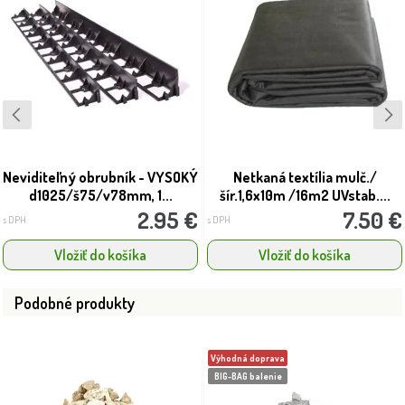
Neviditeľný obrubník - VYSOKÝ
Netkaná textília mulč./
d1025/š75/v78mm, 1...
šír.1,6x10m /16m2 UVstab....
2.95 €
7.50 €
s DPH
s DPH
Vložiť do košíka
Vložiť do košíka
Podobné produkty
Výhodná doprava
BIG-BAG balenie