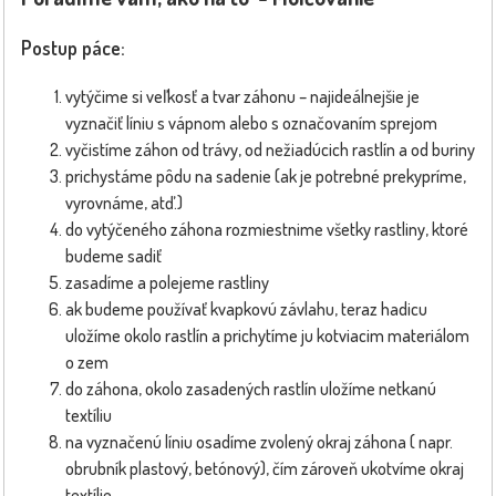
Postup páce:
vytýčime si veľkosť a tvar záhonu – najideálnejšie je
vyznačiť líniu s vápnom alebo s označovaním sprejom
vyčistíme záhon od trávy, od nežiadúcich rastlín a od buriny
prichystáme pôdu na sadenie (ak je potrebné prekypríme,
vyrovnáme, atď.)
do vytýčeného záhona rozmiestnime všetky rastliny, ktoré
budeme sadiť
zasadíme a polejeme rastliny
ak budeme používať kvapkovú závlahu, teraz hadicu
uložíme okolo rastlín a prichytíme ju kotviacim materiálom
o zem
do záhona, okolo zasadených rastlín uložíme netkanú
textíliu
na vyznačenú líniu osadíme zvolený okraj záhona ( napr.
obrubník plastový, betónový), čím zároveň ukotvíme okraj
textílie