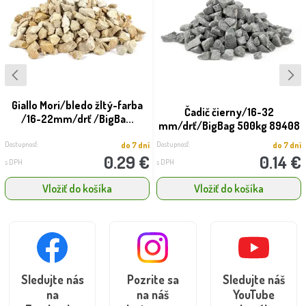
Giallo Mori/bledo žltý-farba
Čadič čierny/16-32
/16-22mm/drť /BigBa...
mm/drť/BigBag 500kg 89408
Dostupnosť:
Dostupnosť:
do 7 dní
do 7 dní
0.29 €
0.14 €
s DPH
s DPH
Vložiť do košíka
Vložiť do košíka
Sledujte nás
Pozrite sa
Sledujte náš
na
na náš
YouTube