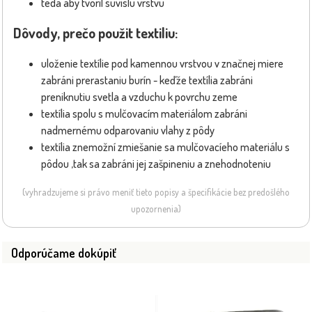
teda aby tvoril súvislú vrstvu
Dôvody, prečo použit textiliu:
uloženie textílie pod kamennou vrstvou v značnej miere
zabráni prerastaniu burín - keďže textília zabráni
preniknutiu svetla a vzduchu k povrchu zeme
textília spolu s mulčovacím materiálom zabráni
nadmernému odparovaniu vlahy z pôdy
textília znemožní zmiešanie sa mulčovacíeho materiálu s
pôdou ,tak sa zabráni jej zašpineniu a znehodnoteniu
(vyhradzujeme si právo meniť tieto popisy a špecifikácie bez predošlého
upozornenia)
Odporúčame dokúpiť