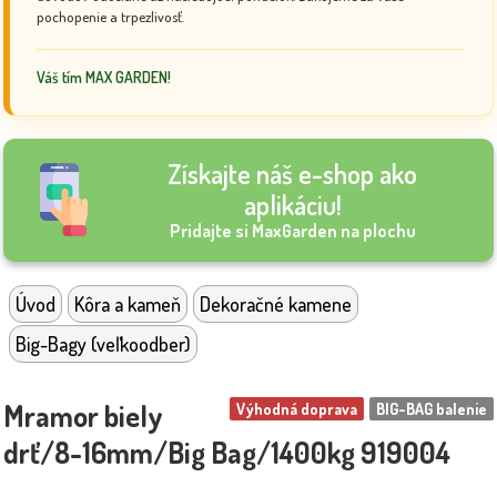
pochopenie a trpezlivosť.
Váš tím MAX GARDEN!
Získajte náš e-shop ako
aplikáciu!
Pridajte si MaxGarden na plochu
Úvod
Kôra a kameň
Dekoračné kamene
Big-Bagy (veľkoodber)
Mramor biely
Výhodná doprava
BIG-BAG balenie
drť/8-16mm/Big Bag/1400kg 919004