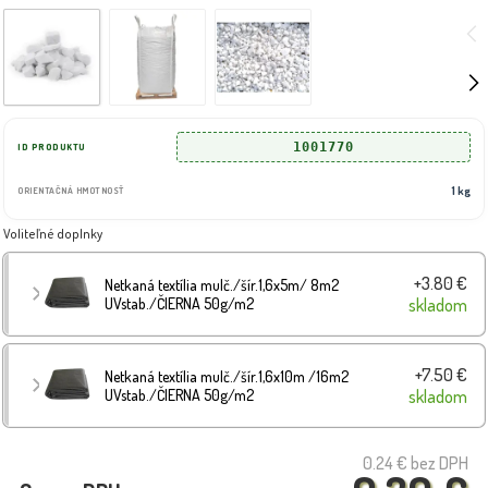
1001770
ID PRODUKTU
1 kg
ORIENTAČNÁ HMOTNOSŤ
Voliteľné doplnky
+3.80 €
Netkaná textília mulč./šír.1,6x5m/ 8m2
UVstab./ČIERNA 50g/m2
skladom
+7.50 €
Netkaná textília mulč./šír.1,6x10m /16m2
UVstab./ČIERNA 50g/m2
skladom
0.24 €
bez DPH