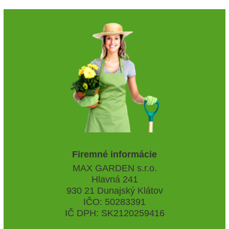
Firemné informácie
MAX GARDEN s.r.o.
Hlavná 241
930 21 Dunajský Klátov
IČO: 50283391
IČ DPH: SK2120259416