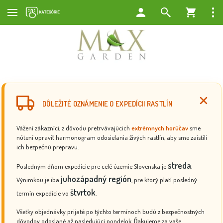
DÔLEŽITÉ OZNÁMENIE O EXPEDÍCII RASTLÍN
Vážení zákazníci, z dôvodu pretrvávajúcich
extrémnych horúčav
sme
nútení upraviť harmonogram odosielania živých rastlín, aby sme zaistili
ich bezpečnú prepravu.
streda
Posledným dňom expedície pre celé územie Slovenska je
.
juhozápadný región
Výnimkou je iba
, pre ktorý platí posledný
štvrtok
termín expedície vo
.
Všetky objednávky prijaté po týchto termínoch budú z bezpečnostných
dôvodov odoslané až nasledujúci pondelok. Ďakujeme za vaše