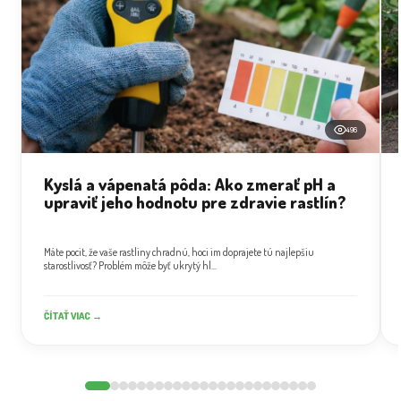
496
Kyslá a vápenatá pôda: Ako zmerať pH a
upraviť jeho hodnotu pre zdravie rastlín?
Máte pocit, že vaše rastliny chradnú, hoci im doprajete tú najlepšiu
starostlivosť? Problém môže byť ukrytý hl...
ČÍTAŤ VIAC →