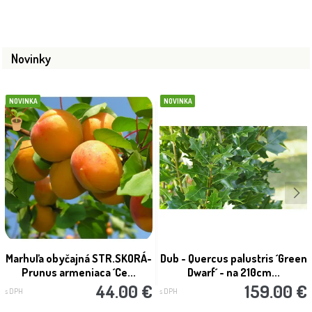
Novinky
NOVINKA
NOVINKA
Marhuľa obyčajná STR.SKORÁ-
Dub - Quercus palustris ´Green
Prunus armeniaca ´Ce...
Dwarf´ - na 210cm...
44.00 €
159.00 €
s DPH
s DPH