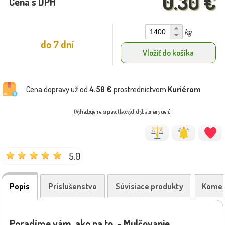
0.30 €
Cena s DPH
kg
do 7 dní
Vložiť do košíka
Cena dopravy už od
4.50 €
prostredníctvom
Kuriérom
(Vyhradzujeme si právo tlačových chýb a zmeny cien)
5.0
Popis
Príslušenstvo
Súvisiace produkty
Komen
Poradíme vám, ako na to - Mulčovanie