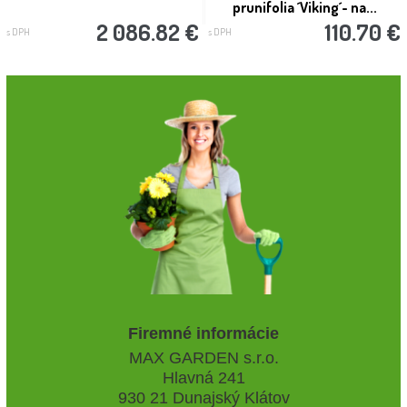
prunifolia ´Viking´- na...
2 086.82 €
110.70 €
s DPH
s DPH
Firemné informácie
MAX GARDEN s.r.o.
Hlavná 241
930 21 Dunajský Klátov