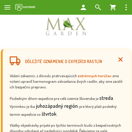
DÔLEŽITÉ OZNÁMENIE O EXPEDÍCII RASTLÍN
Vážení zákazníci, z dôvodu pretrvávajúcich
extrémnych horúčav
sme
nútení upraviť harmonogram odosielania živých rastlín, aby sme zaistili
ich bezpečnú prepravu.
streda
Posledným dňom expedície pre celé územie Slovenska je
.
juhozápadný región
Výnimkou je iba
, pre ktorý platí posledný
štvrtok
termín expedície vo
.
Všetky objednávky prijaté po týchto termínoch budú z bezpečnostných
dôvodov odoslané až nasledujúci pondelok. Ďakujeme za vaše