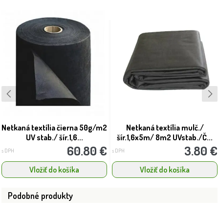
Netkaná textília čierna 50g/m2
Netkaná textília mulč./
UV stab./ šír.1,6...
šír.1,6x5m/ 8m2 UVstab./Č...
60.80 €
3.80 €
s DPH
s DPH
Vložiť do košíka
Vložiť do košíka
Podobné produkty