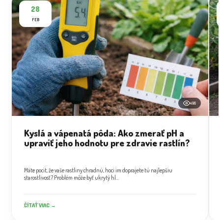
28
FEB
496
Kyslá a vápenatá pôda: Ako zmerať pH a
upraviť jeho hodnotu pre zdravie rastlín?
Máte pocit, že vaše rastliny chradnú, hoci im doprajete tú najlepšiu
starostlivosť? Problém môže byť ukrytý hl...
ČÍTAŤ VIAC →