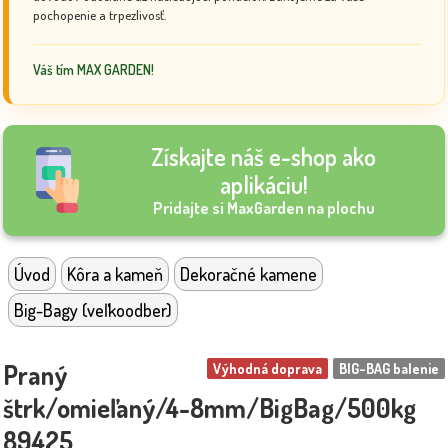
pochopenie a trpezlivosť.
Váš tím MAX GARDEN!
Získajte náš e-shop ako
aplikáciu!
Pridajte si MaxGarden na plochu
Úvod
Kôra a kameň
Dekoračné kamene
Big-Bagy (veľkoodber)
Praný
Výhodná doprava
BIG-BAG balenie
štrk/omieľaný/4-8mm/BigBag/500kg
89425