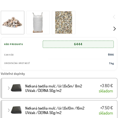
6444
KÓD PRODUKTU
6444
EAN KÓD
1 kg
ORIENTAČNÁ HMOTNOSŤ
Voliteľné doplnky
+3.80 €
Netkaná textília mulč./šír.1,6x5m/ 8m2
UVstab./ČIERNA 50g/m2
skladom
+7.50 €
Netkaná textília mulč./šír.1,6x10m /16m2
UVstab./ČIERNA 50g/m2
skladom