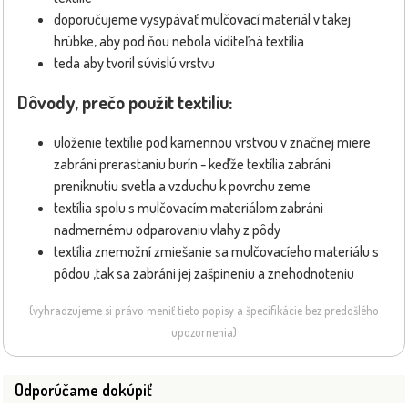
doporučujeme vysypávať mulčovací materiál v takej
hrúbke, aby pod ňou nebola viditeľná textília
teda aby tvoril súvislú vrstvu
Dôvody, prečo použit textiliu:
uloženie textílie pod kamennou vrstvou v značnej miere
zabráni prerastaniu burín - keďže textília zabráni
preniknutiu svetla a vzduchu k povrchu zeme
textília spolu s mulčovacím materiálom zabráni
nadmernému odparovaniu vlahy z pôdy
textília znemožní zmiešanie sa mulčovacíeho materiálu s
pôdou ,tak sa zabráni jej zašpineniu a znehodnoteniu
(vyhradzujeme si právo meniť tieto popisy a špecifikácie bez predošlého
upozornenia)
Odporúčame dokúpiť