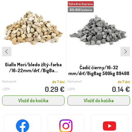
Výhodná doprava
BIG-BAG balenie
Giallo Mori/bledo žltý-farba
Čadič čierny/16-32
/16-22mm/drť /BigBa...
mm/drť/BigBag 500kg 89408
Dostupnosť:
Dostupnosť:
do 7 dní
do 7 dní
0.29 €
0.14 €
s DPH
s DPH
Vložiť do košíka
Vložiť do košíka