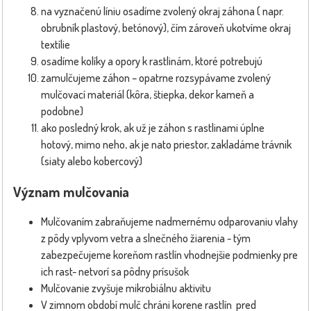
na vyznačenú líniu osadíme zvolený okraj záhona ( napr.
obrubník plastový, betónový), čím zároveň ukotvíme okraj
textílie
osadíme kolíky a opory k rastlinám, ktoré potrebujú
zamulčujeme záhon – opatrne rozsypávame zvolený
mulčovací materiál (kôra, štiepka, dekor kameň a
podobne)
ako posledný krok, ak už je záhon s rastlinami úplne
hotový, mimo neho, ak je nato priestor, zakladáme trávnik
(siaty alebo kobercový)
Význam mulčovania
Mulčovaním zabraňujeme nadmernému odparovaniu vlahy
z pôdy vplyvom vetra a slnečného žiarenia - tým
zabezpečujeme koreňom rastlín vhodnejšie podmienky pre
ich rast- netvorí sa pôdny prísušok
Mulčovanie zvyšuje mikrobiálnu aktivitu
V zimnom období mulč chráni korene rastlín pred