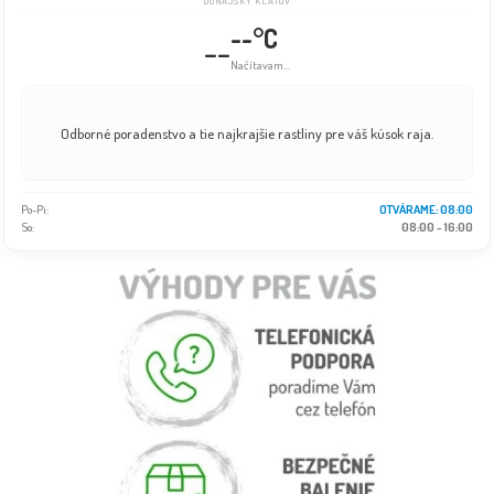
DUNAJSKÝ KLÁTOV
--°C
--
Načítavam...
Odborné poradenstvo a tie najkrajšie rastliny pre váš kúsok raja.
Po-Pi:
OTVÁRAME: 08:00
So:
08:00 - 16:00