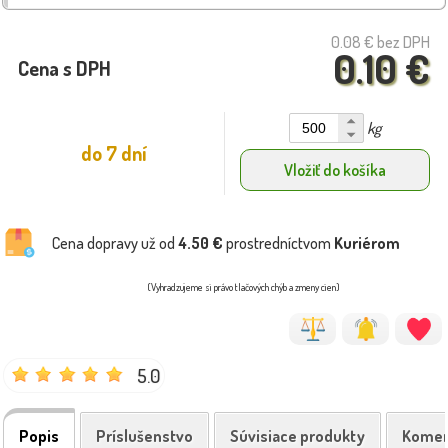
0.08 €
bez DPH
0.10 €
Cena s DPH
kg
do 7 dní
Vložiť do košíka
Cena dopravy už od
4.50 €
prostredníctvom
Kuriérom
(Vyhradzujeme si právo tlačových chýb a zmeny cien)
5.0
Popis
Príslušenstvo
Súvisiace produkty
Komen