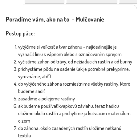
Poradíme vám, ako na to - Mulčovanie
Postup páce:
vytýčime si veľkosť a tvar záhonu – najideálnejšie je
vyznačiť líniu s vápnom alebo s označovaním sprejom
vyčistíme záhon od trávy, od nežiadúcich rastlín a od buriny
prichystáme pôdu na sadenie (ak je potrebné prekypríme,
vyrovnáme, atď.)
do vytýčeného záhona rozmiestnime všetky rastliny, ktoré
budeme sadiť
zasadíme a polejeme rastliny
ak budeme používať kvapkovú závlahu, teraz hadicu
uložíme okolo rastlín a prichytíme ju kotviacim materiálom
o zem
do záhona, okolo zasadených rastlín uložíme netkanú
textíliu