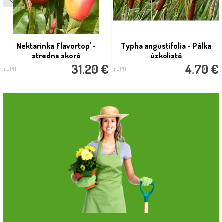
Nektarinka 'Flavortop' -
Typha angustifolia - Pálka
stredne skorá
úzkolistá
31.20 €
4.70 €
s DPH
s DPH