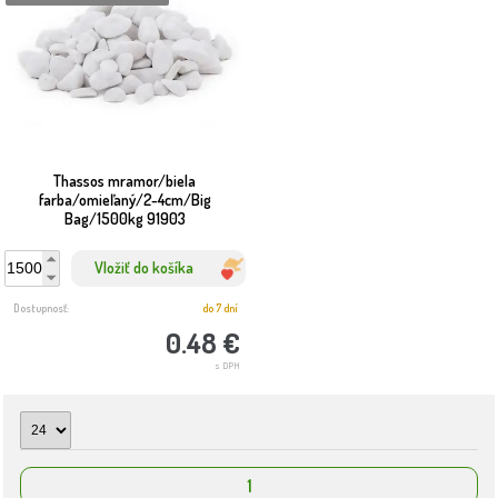
Thassos mramor/biela
farba/omieľaný/2-4cm/Big
Bag/1500kg 91903
Vložiť do košíka
Dostupnosť:
do 7 dní
0.48 €
s DPH
1