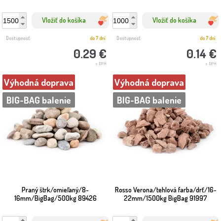
Vložiť do košíka
Vložiť do košíka
Dostupnosť:
do 7 dní
Dostupnosť:
do 7 dní
0.29 €
0.14 €
s DPH
s DPH
Výhodná doprava
Výhodná doprava
BIG-BAG balenie
BIG-BAG balenie
Praný štrk/omieľaný/8-
Rosso Verona/tehlová farba/drť/16-
16mm/BigBag/500kg 89426
22mm/1500kg BigBag 91997