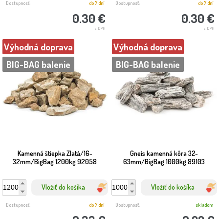
Dostupnosť:
do 7 dní
Dostupnosť:
do 7 dní
0.30 €
0.30 €
s DPH
s DPH
Výhodná doprava
Výhodná doprava
BIG-BAG balenie
BIG-BAG balenie
Kamenná štiepka Zlatá/16-
Gneis kamenná kôra 32-
32mm/BigBag 1200kg 92058
63mm/BigBag 1000kg 89103
Vložiť do košíka
Vložiť do košíka
Dostupnosť:
do 7 dní
Dostupnosť:
skladom