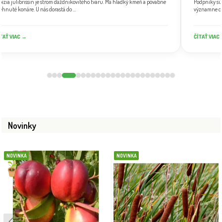
bízia julibrissin je strom dáždnikovitého tvaru. Má hladký kmeň a pôvabne
Podpníky sú
ehnuté konáre. U nás dorastá do ...
významne ovp
TAŤ VIAC →
ČÍTAŤ VIAC
Novinky
NOVINKA
NOVINKA