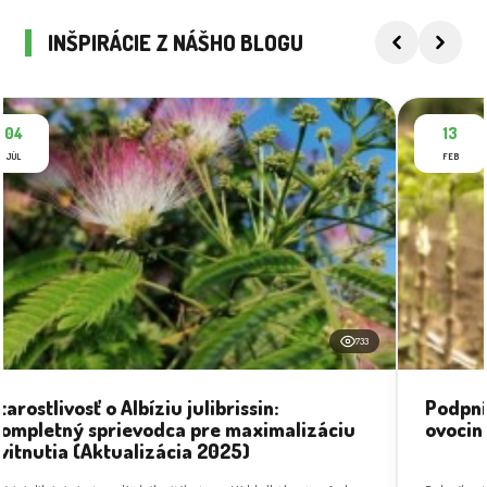
INŠPIRÁCIE Z NÁŠHO BLOGU
04
13
JÚL
FEB
733
tarostlivosť o Albíziu julibrissin:
Podpní
ompletný sprievodca pre maximalizáciu
ovocin
vitnutia (Aktualizácia 2025)