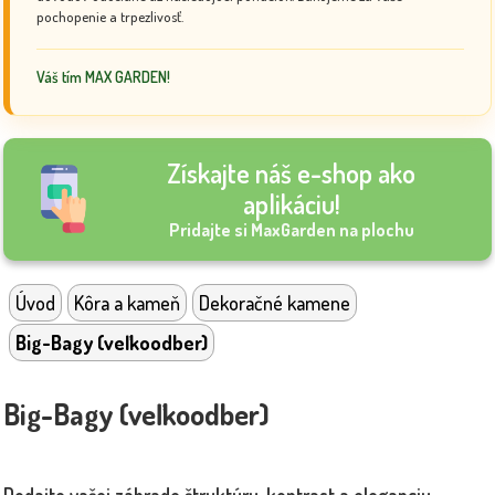
pochopenie a trpezlivosť.
Váš tím MAX GARDEN!
Získajte náš e-shop ako
aplikáciu!
Pridajte si MaxGarden na plochu
Úvod
Kôra a kameň
Dekoračné kamene
Big-Bagy (veľkoodber)
Big-Bagy (veľkoodber)
Dodajte vašej záhrade štruktúru, kontrast a eleganciu