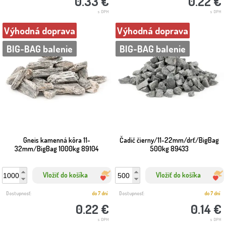
0.33 €
0.22 €
s DPH
s DPH
Výhodná doprava
Výhodná doprava
BIG-BAG balenie
BIG-BAG balenie
Gneis kamenná kôra 11-
Čadič čierny/11-22mm/drť/BigBag
32mm/BigBag 1000kg 89104
500kg 89433
Vložiť do košíka
Vložiť do košíka
Dostupnosť:
do 7 dní
Dostupnosť:
do 7 dní
0.22 €
0.14 €
s DPH
s DPH