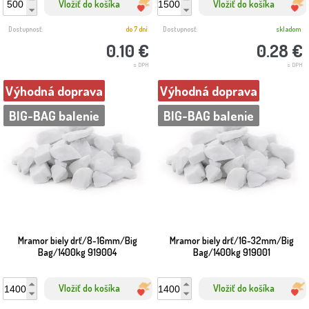
Vložiť do košíka
Vložiť do košíka
Dostupnosť:
do 7 dní
Dostupnosť:
skladom
0.10 €
0.28 €
s DPH
s DPH
Výhodná doprava
Výhodná doprava
BIG-BAG balenie
BIG-BAG balenie
Mramor biely drť/8-16mm/Big
Mramor biely drť/16-32mm/Big
Bag/1400kg 919004
Bag/1400kg 919001
Vložiť do košíka
Vložiť do košíka