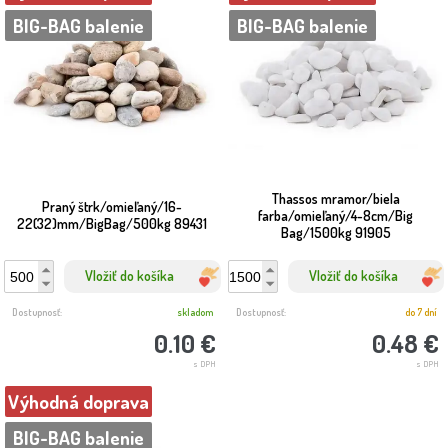
BIG-BAG balenie
BIG-BAG balenie
Thassos mramor/biela
Praný štrk/omieľaný/16-
farba/omieľaný/4-8cm/Big
22(32)mm/BigBag/500kg 89431
Bag/1500kg 91905
Vložiť do košíka
Vložiť do košíka
Dostupnosť:
skladom
Dostupnosť:
do 7 dní
0.10 €
0.48 €
s DPH
s DPH
Výhodná doprava
BIG-BAG balenie