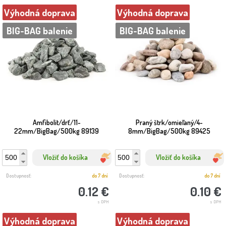
Výhodná doprava
Výhodná doprava
BIG-BAG balenie
BIG-BAG balenie
Amfibolit/drť/11-
Praný štrk/omieľaný/4-
22mm/BigBag/500kg 89139
8mm/BigBag/500kg 89425
Vložiť do košíka
Vložiť do košíka
Dostupnosť:
do 7 dní
Dostupnosť:
do 7 dní
0.12 €
0.10 €
s DPH
s DPH
Výhodná doprava
Výhodná doprava