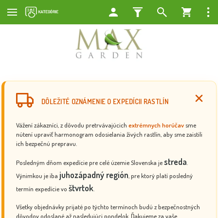
DÔLEŽITÉ OZNÁMENIE O EXPEDÍCII RASTLÍN
Vážení zákazníci, z dôvodu pretrvávajúcich
extrémnych horúčav
sme
nútení upraviť harmonogram odosielania živých rastlín, aby sme zaistili
ich bezpečnú prepravu.
streda
Posledným dňom expedície pre celé územie Slovenska je
.
juhozápadný región
Výnimkou je iba
, pre ktorý platí posledný
štvrtok
termín expedície vo
.
Všetky objednávky prijaté po týchto termínoch budú z bezpečnostných
dôvodov odoslané až nasledujúci pondelok. Ďakujeme za vaše