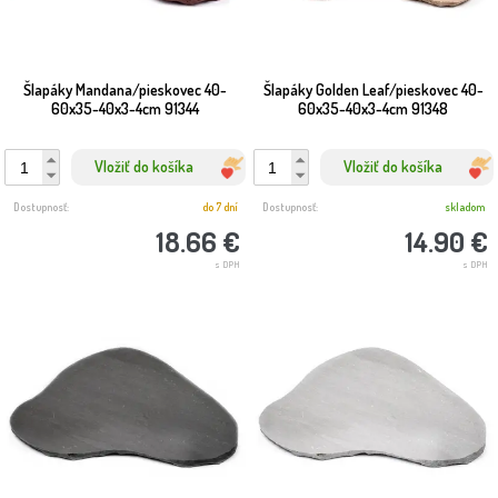
Šlapáky Mandana/pieskovec 40-
Šlapáky Golden Leaf/pieskovec 40-
60x35-40x3-4cm 91344
60x35-40x3-4cm 91348
Vložiť do košíka
Vložiť do košíka
Dostupnosť:
do 7 dní
Dostupnosť:
skladom
18.66 €
14.90 €
s DPH
s DPH