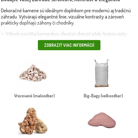
Dekoračné kamene sú ideálnym doplnkom pre modernú aj tradičnú
záhradu. Vytvárajú elegantné línie, vizuálne kontrasty a zároveň
prakticky dopĺňajú záhony či chodníky.
✨ Výhody použitia kamienkov: zlepšujú drenáž pôdy, bránia rastu
buriny, zabraňujú erózii a znečisteniu plôch, sú bezúdržbové a trvácne,
ZOBRAZIŤ VIAC INFORMÁCIÍ
vytvárajú moderný vizuálny dojem.
V našej ponuke nájdete:
🧩
biele a sivé dekoračné kamienky,
prírodný štrk rôznych frakcií (4–8 mm, 8–16 mm atď.), frakcie vhodné
do skaliek, záhonov aj pod stromy, balenia na malé aj veľké projekty.
🎯 Vhodné na: skalky, okraje trávnikov a chodníky, zasypanie koreňov
stromov a kríkov, oddychové zóny, terasy, moderné minimalistické
výsadby.
Vrecované (maloodber)
Big-Bagy (veľkoodber)
🚛 Produkty doručíme rýchlo a bezpečne, aj vlastnou dopravou alebo
kuriérom – presne podľa vašich potrieb.
✔️
Neviete sa poradiť? Pomôžeme Vám! Prečítajte si našu
blogovú článku
"Význam mulčovania - kôra verzus kameň"
(kliknite na tento odkaz)