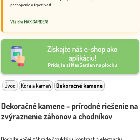
pochopenie a trpezlivosť.
Váš tím MAX GARDEN!
Získajte náš e-shop ako
aplikáciu!
Pridajte si MaxGarden na plochu
Úvod
Kôra a kameň
Dekoračné kamene
Dekoračné kamene – prírodné riešenie na
zvýraznenie záhonov a chodníkov
Dodajte vašej záhrade štruktúru, kontrast a eleganciu