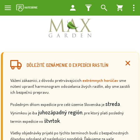
DÔLEŽITÉ OZNÁMENIE O EXPEDÍCII RASTLÍN
Vážení zákazníci, z dôvodu pretrvávajúcich
extrémnych horúčav
sme
nútení upraviť harmonogram odosielania živých rastlín, aby sme zaistili
ich bezpečnú prepravu.
streda
Posledným dňom expedície pre celé územie Slovenska je
.
juhozápadný región
Výnimkou je iba
, pre ktorý platí posledný
štvrtok
termín expedície vo
.
Všetky objednávky prijaté po týchto termínoch budú z bezpečnostných
dôvodov odoslané až nasledujúci pondelok. Ďakujeme za vaše