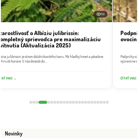
733
tarostlivosť o Albíziu julibrissin:
Podpní
ompletný sprievodca pre maximalizáciu
ovocin
vitnutia (Aktualizácia 2025)
bízia julibrissin je strom dáždnikovitého tvaru. Má hladký kmeň a pôvabne
Podpníky sú
ehnuté konáre. U nás dorastá do ...
významne ovp
TAŤ VIAC →
ČÍTAŤ VIAC
Novinky