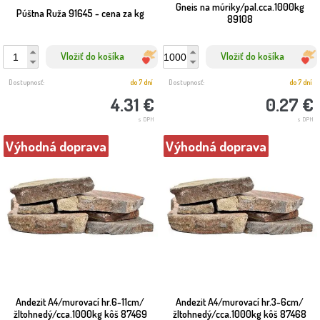
Gneis na múriky/pal.cca.1000kg
Púštna Ruža 91645 - cena za kg
89108
Vložiť do košíka
Vložiť do košíka
Dostupnosť:
do 7 dní
Dostupnosť:
do 7 dní
4.31 €
0.27 €
s DPH
s DPH
Výhodná doprava
Výhodná doprava
Andezit A4/murovací hr.6-11cm/
Andezit A4/murovací hr.3-6cm/
žltohnedý/cca.1000kg kôš 87469
žltohnedý/cca.1000kg kôš 87468