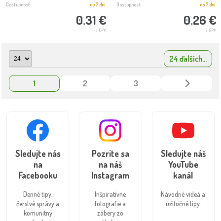
Dostupnosť:
do 7 dní
Dostupnosť:
do 7 dní
0.31 €
0.26 €
s DPH
s DPH
24 ďalších...
1
2
3
Sledujte nás
Pozrite sa
Sledujte náš
na
na náš
YouTube
Facebooku
Instagram
kanál
Denné tipy,
Inšpiratívne
Návodné videá a
čerstvé správy a
fotografie a
užitočné tipy.
komunitný
zábery zo