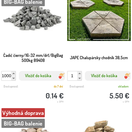
BIG-BAG balenie
Čadič čierny/16-32 mm/drť/BigBag
JAPE Chalupársky chodník 38,5cm
500kg 89408
Vložiť do košíka
Vložiť do košíka
Dostupnosť:
do 7 dní
Dostupnosť:
skladom
0.14 €
5.50 €
s DPH
s DPH
Výhodná doprava
BIG-BAG balenie