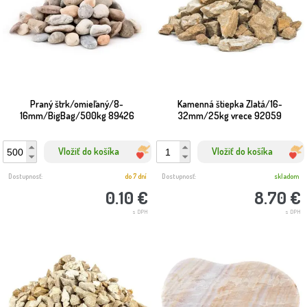
Praný štrk/omieľaný/8-
Kamenná štiepka Zlatá/16-
16mm/BigBag/500kg 89426
32mm/25kg vrece 92059
Vložiť do košíka
Vložiť do košíka
Dostupnosť:
do 7 dní
Dostupnosť:
skladom
0.10 €
8.70 €
s DPH
s DPH