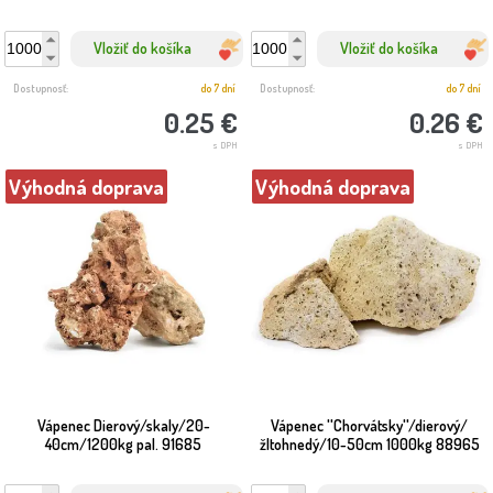
Vložiť do košíka
Vložiť do košíka
Dostupnosť:
do 7 dní
Dostupnosť:
do 7 dní
0.25 €
0.26 €
s DPH
s DPH
Výhodná doprava
Výhodná doprava
Vápenec Dierový/skaly/20-
Vápenec ''Chorvátsky''/dierový/
40cm/1200kg pal. 91685
žltohnedý/10-50cm 1000kg 88965