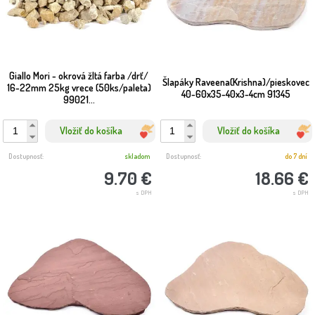
Giallo Mori - okrová žltá farba /drť/
Šlapáky Raveena(Krishna)/pieskovec
16-22mm 25kg vrece (50ks/paleta)
40-60x35-40x3-4cm 91345
99021...
Vložiť do košíka
Vložiť do košíka
Dostupnosť:
skladom
Dostupnosť:
do 7 dní
9.70 €
18.66 €
s DPH
s DPH