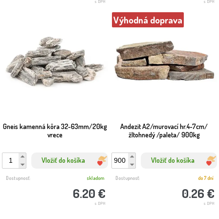
s DPH
s DPH
Výhodná doprava
Gneis kamenná kôra 32-63mm/20kg
Andezit A2/murovací hr.4-7cm/
vrece
žltohnedý /paleta/ 900kg
Vložiť do košíka
Vložiť do košíka
Dostupnosť:
skladom
Dostupnosť:
do 7 dní
6.20 €
0.26 €
s DPH
s DPH