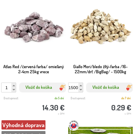
Atlas Red /červená farba/ omieľaný
Giallo Mori/bledo žltý-farba /16-
2-4cm 25kg vrece
22mm/drť /BigBag/ - 1500kg
Vložiť do košíka
Vložiť do košíka
Dostupnosť:
do 5 dní
Dostupnosť:
do 7 dní
14.30 €
0.29 €
s DPH
s DPH
Výhodná doprava