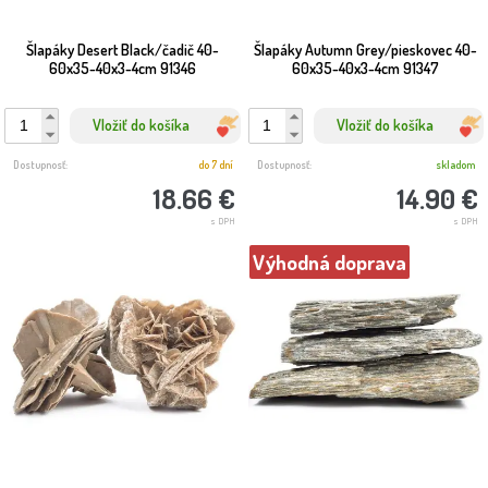
Šlapáky Desert Black/čadič 40-
Šlapáky Autumn Grey/pieskovec 40-
60x35-40x3-4cm 91346
60x35-40x3-4cm 91347
Vložiť do košíka
Vložiť do košíka
Dostupnosť:
do 7 dní
Dostupnosť:
skladom
18.66 €
14.90 €
s DPH
s DPH
Výhodná doprava