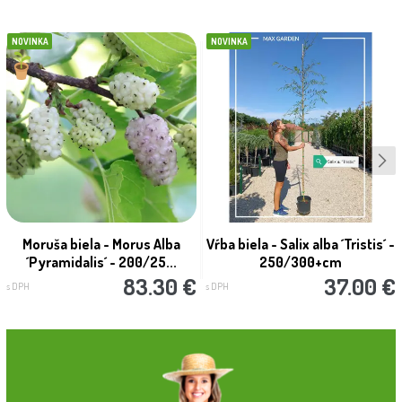
NOVINKA
NOVINKA
Moruša biela - Morus Alba
Vŕba biela - Salix alba ´Tristis´ -
´Pyramidalis´ - 200/25...
250/300+cm
83.30 €
37.00 €
s DPH
s DPH