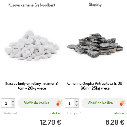
Šlapáky
Kusové kamene (veľkoodber)
Thassos biely omieľaný mramor 2-
Kamenná štiepka Antracitová fr. 30-
4cm - 20kg vrece
60mm25kg vrece
Vložiť do košíka
Vložiť do košíka
Dostupnosť:
skladom
Dostupnosť:
skladom
12.70 €
8.20 €