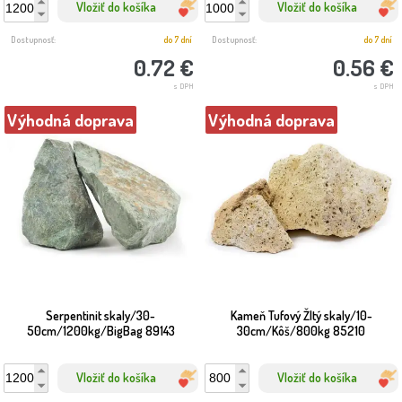
Vložiť do košíka
Vložiť do košíka
Dostupnosť:
do 7 dní
Dostupnosť:
do 7 dní
0.72 €
0.56 €
s DPH
s DPH
Výhodná doprava
Výhodná doprava
Serpentinit skaly/30-
Kameň Tufový Žltý skaly/10-
50cm/1200kg/BigBag 89143
30cm/Kôš/800kg 85210
Vložiť do košíka
Vložiť do košíka