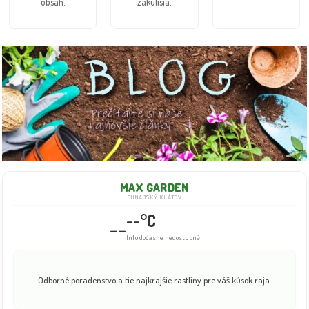
obsah.
zákulisia.
MAX GARDEN
DUNAJSKÝ KLÁTOV
--°C
--
Info dočasne nedostupné
Odborné poradenstvo a tie najkrajšie rastliny pre váš kúsok raja.