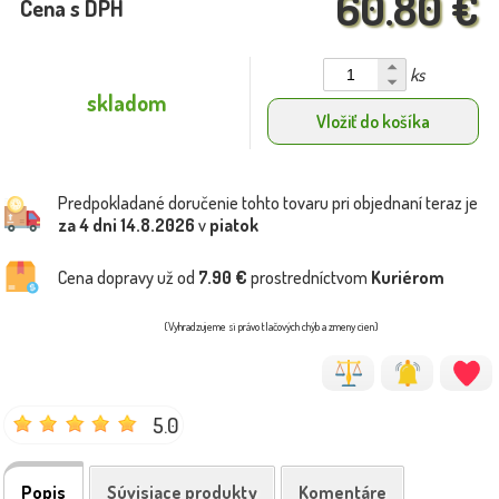
60.80 €
Cena s DPH
ks
skladom
Vložiť do košíka
Predpokladané doručenie tohto tovaru pri objednaní teraz je
za 4 dni
14.8.2026
v
piatok
Cena dopravy už od
7.90 €
prostredníctvom
Kuriérom
(Vyhradzujeme si právo tlačových chýb a zmeny cien)
5.0
Popis
Súvisiace produkty
Komentáre