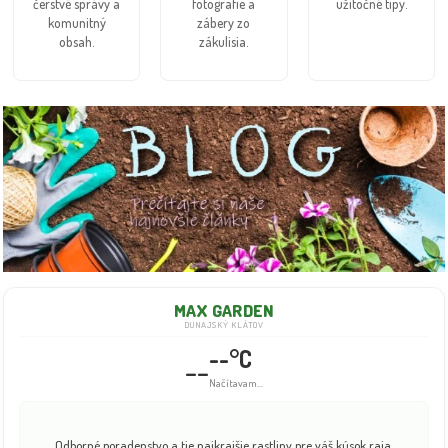
čerstvé správy a
fotografie a
užitočné tipy.
komunitný
zábery zo
obsah.
zákulisia.
MAX GARDEN
DUNAJSKÝ KLÁTOV
--°C
--
Načítavam...
Odborné poradenstvo a tie najkrajšie rastliny pre váš kúsok raja.