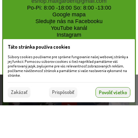
eshop.maxgarden@gmail.com
Po-Pi: 8:00 -18:00 So: 8:00 -13:00
Google mapa
Sledujte nás na Facebooku
YouTube kanál
Instagram
Táto stránka používa cookies
Naše záhradné centrum
Súbory cookies používame pre správne fungovanie našej webovej stránky a
jej funkcií. Pomocou súborov cookies si tiež napríklad pamätáme váš
preferovaný jazyk, zvyšujeme pre vás relevantnosť zobrazovaných reklám,
počítame návštevnosť stránok a pamätáme si vaše nastavenia vykonané na
stránke.
Táto stránka používa súbory cookies, ktoré nám
pomáhajú poskytovať služby. Používaním našich
Súhlasím
Zakázať
Prispôsobiť
Povoliť všetko
služieb vyjadrujete súhlas s používaním súborov
cookies.
Viac informácií nájdete tu.
Netkaná textília - hnedá 45g/m2 UV stab, šír.1,6 m x 100 bm 25ks/pal. 24061
Informácie pre zákazníkov
VLOŽIŤ DO KOŠÍKA