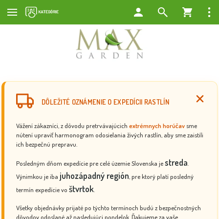
DÔLEŽITÉ OZNÁMENIE O EXPEDÍCII RASTLÍN
Vážení zákazníci, z dôvodu pretrvávajúcich
extrémnych horúčav
sme
nútení upraviť harmonogram odosielania živých rastlín, aby sme zaistili
ich bezpečnú prepravu.
streda
Posledným dňom expedície pre celé územie Slovenska je
.
juhozápadný región
Výnimkou je iba
, pre ktorý platí posledný
štvrtok
termín expedície vo
.
Všetky objednávky prijaté po týchto termínoch budú z bezpečnostných
dôvodov odoslané až nasledujúci pondelok. Ďakujeme za vaše