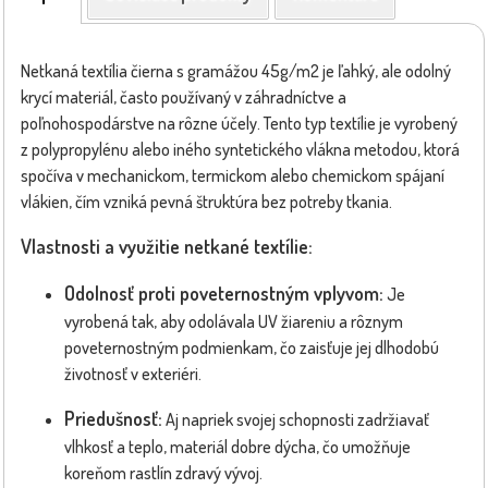
Netkaná textília čierna s gramážou 45g/m2 je ľahký, ale odolný
krycí materiál, často používaný v záhradníctve a
poľnohospodárstve na rôzne účely. Tento typ textílie je vyrobený
z polypropylénu alebo iného syntetického vlákna metodou, ktorá
spočíva v mechanickom, termickom alebo chemickom spájaní
vlákien, čím vzniká pevná štruktúra bez potreby tkania.
Vlastnosti a využitie netkané textílie:
Odolnosť proti poveternostným vplyvom:
Je
vyrobená tak, aby odolávala UV žiareniu a rôznym
poveternostným podmienkam, čo zaisťuje jej dlhodobú
životnosť v exteriéri.
Priedušnosť:
Aj napriek svojej schopnosti zadržiavať
vlhkosť a teplo, materiál dobre dýcha, čo umožňuje
koreňom rastlín zdravý vývoj.