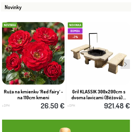
Novinky
NOVINKA
NOVINKA
BOMBA
-3%
Ruža na kmienku ´Red Fairy´ -
Gril KLASSIK 300x200cm s
na 110cm kmeni
dvoma lavicami (Béžová)...
26.50 €
921.48 €
s DPH
s DPH