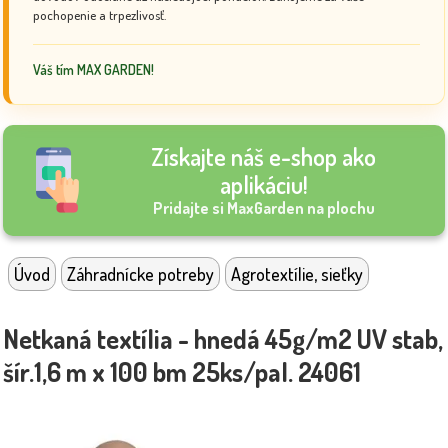
pochopenie a trpezlivosť.
Váš tím MAX GARDEN!
Získajte náš e-shop ako
aplikáciu!
Pridajte si MaxGarden na plochu
Úvod
Záhradnícke potreby
Agrotextílie, sieťky
Netkaná textília - hnedá 45g/m2 UV stab,
šír.1,6 m x 100 bm 25ks/pal. 24061