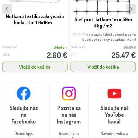
Netkaná textília zakrývacia
Sieť proti krtkom 1m x 50m
biela - šír. 1.6x10m...
45g /m2
Dostupnosť:
na otázku (dostupnosť a cena
bude upresnený so zákazníkom)
Dostupnosť:
Bežná cena
skladom
28.30 €
2.60 €
25.47 €
s DPH
s DPH
Vložiť do košíka
Vložiť do košíka
Sledujte nás
Pozrite sa
Sledujte náš
na
na náš
YouTube
Facebooku
Instagram
kanál
Denné tipy,
Inšpiratívne
Návodné videá a