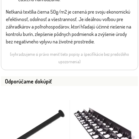
Netkaná textília čierna 50g/m2 je cenená pre svoju ekonomickú
efektívnosť, odolnosť a všestrannosť. Je ideálnou voľbou pre
záhradkárov a poľnohospodárov, ktorí hľadajú účinné riešenie na
kontrolu burín, zlepšenie pôdnych podmienok a zvýšenie úrody
bez negatívneho vplyvu na životné prostredie.
(vyhradzujeme si právo meniť tieto popisy a špecifikácie bez predošlého
upozornenia)
Odporúčame dokúpiť