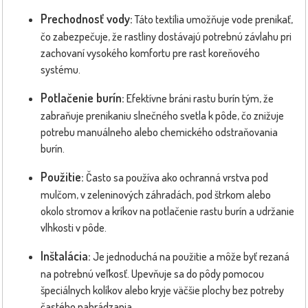
Prechodnosť vody:
Táto textília umožňuje vode prenikať,
čo zabezpečuje, že rastliny dostávajú potrebnú závlahu pri
zachovaní vysokého komfortu pre rast koreňového
systému.
Potlačenie burín:
Efektívne bráni rastu burín tým, že
zabraňuje prenikaniu slnečného svetla k pôde, čo znižuje
potrebu manuálneho alebo chemického odstraňovania
burín.
Použitie:
Často sa používa ako ochranná vrstva pod
mulčom, v zeleninových záhradách, pod štrkom alebo
okolo stromov a kríkov na potlačenie rastu burín a udržanie
vlhkosti v pôde.
Inštalácia:
Je jednoduchá na použitie a môže byť rezaná
na potrebnú veľkosť. Upevňuje sa do pôdy pomocou
špeciálnych kolíkov alebo kryje väčšie plochy bez potreby
častého nahrádzania.