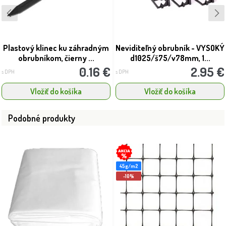
Plastový klinec ku záhradným
Neviditeľný obrubník - VYSOKÝ
obrubníkom, čierny ...
d1025/š75/v78mm, 1...
0.16 €
2.95 €
s DPH
s DPH
Vložiť do košíka
Vložiť do košíka
Podobné produkty
45g/m2
-10%