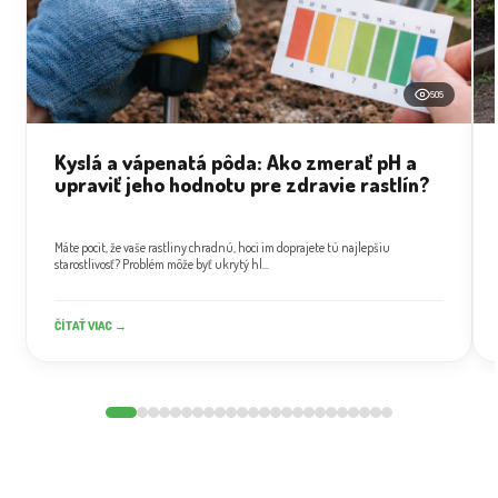
505
Kyslá a vápenatá pôda: Ako zmerať pH a
upraviť jeho hodnotu pre zdravie rastlín?
Máte pocit, že vaše rastliny chradnú, hoci im doprajete tú najlepšiu
starostlivosť? Problém môže byť ukrytý hl...
ČÍTAŤ VIAC →