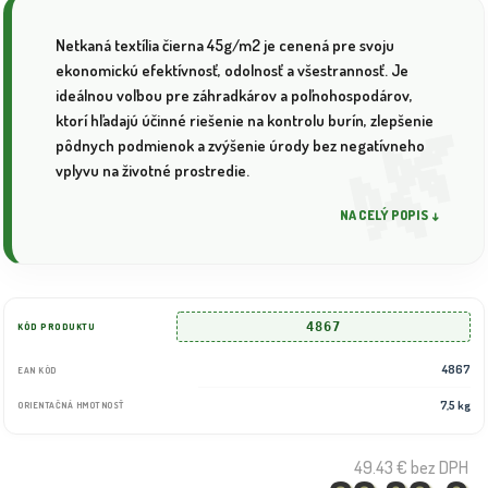
Netkaná textília čierna 45g/m2 je cenená pre svoju
ekonomickú efektívnosť, odolnosť a všestrannosť. Je
ideálnou voľbou pre záhradkárov a poľnohospodárov,
ktorí hľadajú účinné riešenie na kontrolu burín, zlepšenie
pôdnych podmienok a zvýšenie úrody bez negatívneho
vplyvu na životné prostredie.
NA CELÝ POPIS ↓
4867
KÓD PRODUKTU
4867
EAN KÓD
7,5 kg
ORIENTAČNÁ HMOTNOSŤ
49.43 €
bez DPH