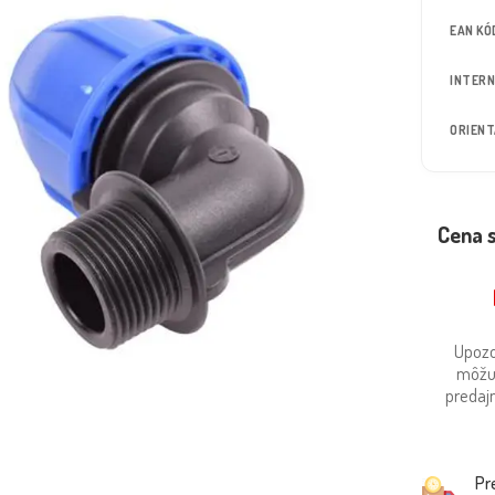
EAN KÓ
INTERN
ORIEN
Cena 
Upozo
môžu
predajn
Pr