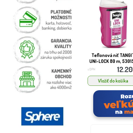
Teflonová niť TANGI
UNI-LOCK 80 m, 5301
12.20
s DPH
Vložiť do košíka