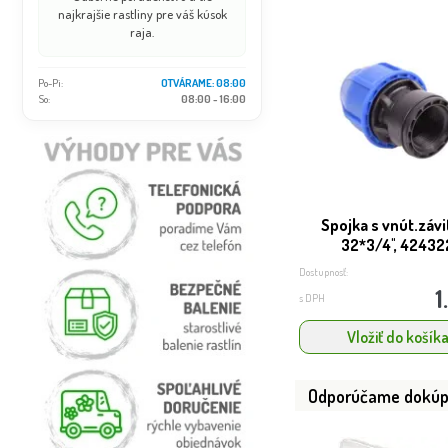
najkrajšie rastliny pre váš kúsok
raja.
Po-Pi:
OTVÁRAME: 08:00
So:
08:00 - 16:00
Spojka s vnút.záv
32*3/4'', 42432
Dostupnosť:
1
s DPH
Vložiť do košík
Odporúčame dokúp