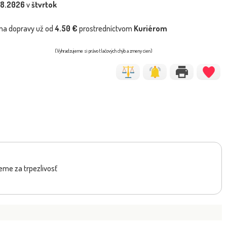
.8.2026
v
štvrtok
na dopravy už od
4.50 €
prostredníctvom
Kuriérom
(Vyhradzujeme si právo tlačových chýb a zmeny cien)
eme za trpezlivosť