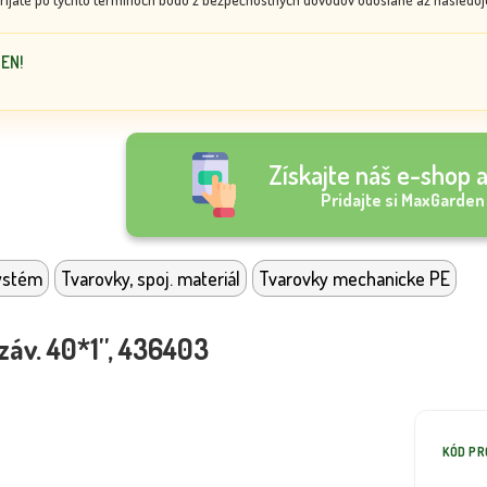
DEN!
Získajte náš e-shop a
Pridajte si MaxGarden
ystém
Tvarovky, spoj. materiál
Tvarovky mechanicke PE
záv. 40*1'', 436403
KÓD P