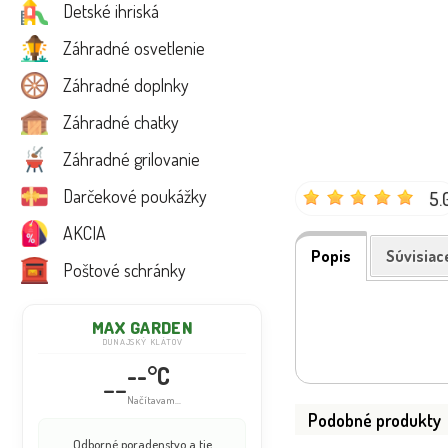
Detské ihriská
Záhradné osvetlenie
Záhradné doplnky
Záhradné chatky
Záhradné grilovanie
Darčekové poukážky
5.
AKCIA
Popis
Súvisiac
Poštové schránky
MAX GARDEN
DUNAJSKÝ KLÁTOV
--°C
--
Načítavam...
Podobné produkty
Odborné poradenstvo a tie