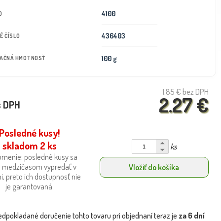
4100
D
436403
É ČÍSLO
100 g
TAČNÁ HMOTNOSŤ
1.85 €
bez DPH
2.27 €
s DPH
Posledné kusy!
skladom 2 ks
ks
rnenie: posledné kusy sa
 medzičasom vypredať v
Vložiť do košíka
i, preto ich dostupnosť nie
je garantovaná.
edpokladané doručenie tohto tovaru pri objednaní teraz je
za 6 dní