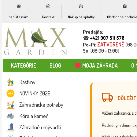
napíšte nám
Kontakt
Nákup na splátky
Obchodné podmie
Predajňa:
☎
+421 907 511 578
ZATVORENÉ
Po-Pi:
(08:0
So:
(08:00 - 13:00)
KATEGÓRIE
BLOG
MOJA ZÁHRADA
O 
Rastliny
NOVINKY 2026
DÔLEŽIT
Záhradnícke potreby
Vážení zákazníci, z 
Kôra a kameň
Posledným dňom exp
Záhradné umývadlá
Všetky objednávky p