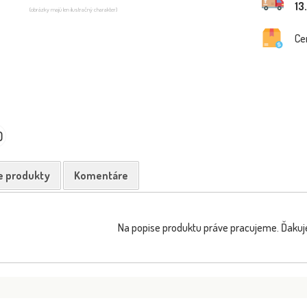
13
(obrázky majú len ilustračný charakter)
Ce
0
e produkty
Komentáre
Na popise produktu práve pracujeme. Ďakuj