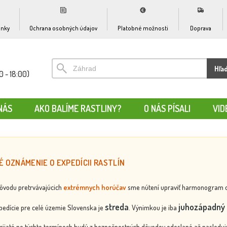
nky
Ochrana osobných údajov
Platobné možnosti
Doprava
Hľa
0 - 18:00)
NÁS
AKO BALÍME RASTLINY?
O NÁS PÍSALI
VID
É OZNÁMENIE O EXPEDÍCII RASTLÍN
dôvodu pretrvávajúcich
extrémnych horúčav
sme nútení upraviť harmonogram odos
streda
juhozápadný 
edície pre celé územie Slovenska je
. Výnimkou je iba
rijaté po týchto termínoch budú z bezpečnostných dôvodov odoslané až nasledujú