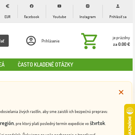
EUR
Facebook
Youtube
Instagram
Prihlásiť sa
je prázdny
dať
Prihlásenie
za 0.00 €
EÁ
ČASTO KLADENÉ OTÁZKY
ielania živých rastlín, aby sme zaistili ich bezpečnú prepravu.
región
štvrtok
, pre ktorý platí posledný termín expedície vo
.
ci pondelok. Ďakujeme za vaše pochopenie a trpezlivosť.