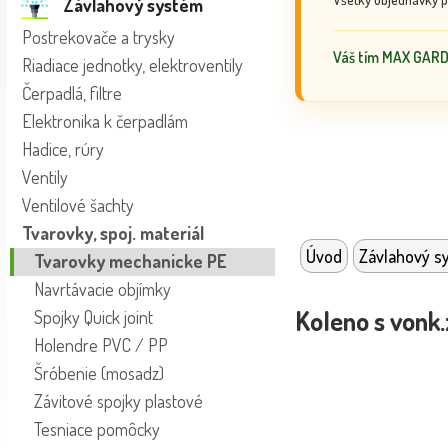
Závlahový systém
Postrekovače a trysky
Váš tím MAX GAR
Riadiace jednotky, elektroventily
Čerpadlá, filtre
Elektronika k čerpadlám
Hadice, rúry
Ventily
Ventilové šachty
Tvarovky, spoj. materiál
Úvod
Závlahový s
Tvarovky mechanicke PE
Navrtávacie objímky
Koleno s vonk.
Spojky Quick joint
Holendre PVC / PP
Šróbenie (mosadz)
Závitové spojky plastové
Tesniace pomôcky