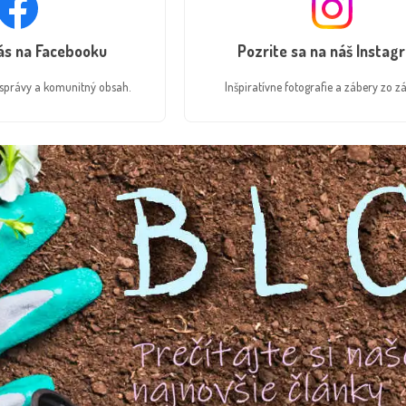
nás na Facebooku
Pozrite sa na náš Instag
é správy a komunitný obsah.
Inšpiratívne fotografie a zábery zo zá