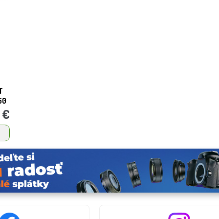
T
50
 €