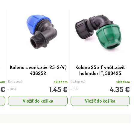
,
Koleno s vonk.záv. 25-3/4'',
Koleno 25 x 1'' vnút.závit
436252
holender IT, 590425
Dostupnosť:
Dostupnosť:
dom
skladom
skladom
 €
1.45 €
4.35 €
s DPH
s DPH
Vložiť do košíka
Vložiť do košíka