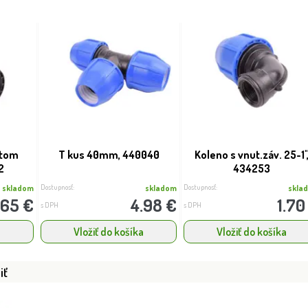
itom
T kus 40mm, 440040
Koleno s vnut.záv. 25-1''
2
434253
Dostupnosť:
Dostupnosť:
skladom
skladom
skla
.65 €
4.98 €
1.70
s DPH
s DPH
a
Vložiť do košíka
Vložiť do košíka
iť