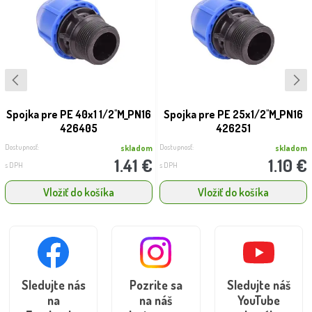
Spojka pre PE 40x1 1/2''M_PN16
Spojka pre PE 25x1/2''M_PN16
426405
426251
Dostupnosť:
Dostupnosť:
skladom
skladom
1.41 €
1.10 €
s DPH
s DPH
Vložiť do košíka
Vložiť do košíka
Sledujte nás
Pozrite sa
Sledujte náš
na
na náš
YouTube