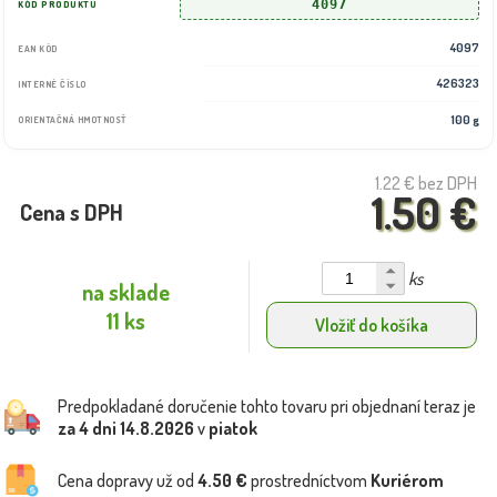
4097
KÓD PRODUKTU
4097
EAN KÓD
426323
INTERNÉ ČÍSLO
100 g
ORIENTAČNÁ HMOTNOSŤ
1.22 €
bez DPH
1.50 €
Cena s DPH
ks
na sklade
11 ks
Vložiť do košíka
Predpokladané doručenie tohto tovaru pri objednaní teraz je
za 4 dni
14.8.2026
v
piatok
Cena dopravy už od
4.50 €
prostredníctvom
Kuriérom