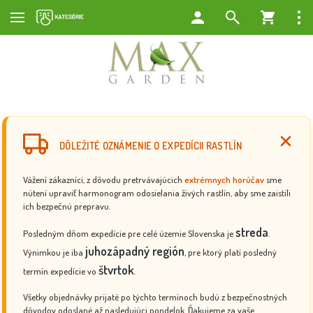
DÔLEŽITÉ OZNÁMENIE O EXPEDÍCII RASTLÍN
Vážení zákazníci, z dôvodu pretrvávajúcich
extrémnych horúčav
sme
nútení upraviť harmonogram odosielania živých rastlín, aby sme zaistili
ich bezpečnú prepravu.
streda
Posledným dňom expedície pre celé územie Slovenska je
.
juhozápadný región
Výnimkou je iba
, pre ktorý platí posledný
štvrtok
termín expedície vo
.
Všetky objednávky prijaté po týchto termínoch budú z bezpečnostných
dôvodov odoslané až nasledujúci pondelok. Ďakujeme za vaše