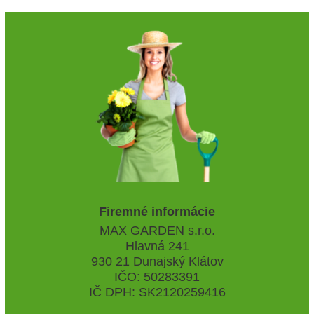
Firemné informácie
MAX GARDEN s.r.o.
Hlavná 241
930 21 Dunajský Klátov
IČO: 50283391
IČ DPH: SK2120259416