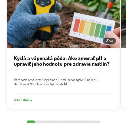
505
Kyslá a vápenatá pôda: Ako zmerať pH a
upraviť jeho hodnotu pre zdravie rastlín?
Máte pocit, že vaše rastliny chradnú, hoci im doprajete tú najlepšiu
starostlivosť? Problém môže byť ukrytý hl...
ČÍTAŤ VIAC →