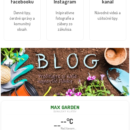
Facebooku
Instagram
kanál
Denné tipy,
Inšpiratívne
Návodné videá a
čerstvé správy a
fotografie a
užitočné tipy.
komunitný
zábery zo
obsah.
zákulisia.
MAX GARDEN
DUNAJSKÝ KLÁTOV
--°C
--
Načítavam...