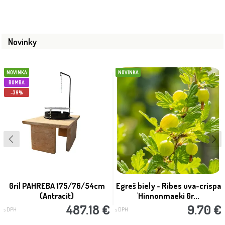
Novinky
NOVINKA
NOVINKA
BOMBA
-39%
Gril PAHREBA 175/76/54cm
Egreš biely - Ribes uva-crispa
(Antracit)
'Hinnonmaeki Gr...
487.18 €
9.70 €
s DPH
s DPH