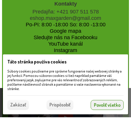
Kontakty
Predajňa: +421 907 511 578
eshop.maxgarden@gmail.com
Po-Pi: 8:00 -18:00 So: 8:00 -13:00
Google mapa
Sledujte nás na Facebooku
YouTube kanál
Instagram
Táto stránka používa cookies
Naše záhradné centrum
Súbory cookies používame pre správne fungovanie našej webovej stránky a
jej funkcií. Pomocou súborov cookies si tiež napríklad pamätáme váš
preferovaný jazyk, zvyšujeme pre vás relevantnosť zobrazovaných reklám,
počítame návštevnosť stránok a pamätáme si vaše nastavenia vykonané na
stránke.
Táto stránka používa súbory cookies, ktoré nám
pomáhajú poskytovať služby. Používaním našich
Súhlasím
Zakázať
Prispôsobiť
Povoliť všetko
služieb vyjadrujete súhlas s používaním súborov
cookies.
Viac informácií nájdete tu.