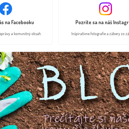
nás na Facebooku
Pozrite sa na náš Instag
é správy a komunitný obsah.
Inšpiratívne fotografie a zábery zo zá