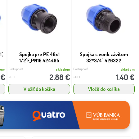
',
Spojka pre PE 40x1
Spojka s vonk.závitom
1/2''F_PN16 424405
32*3/4'', 426322
Dostupnosť:
Dostupnosť:
dom
skladom
skladom
 €
2.88 €
1.40 €
s DPH
s DPH
Vložiť do košíka
Vložiť do košíka