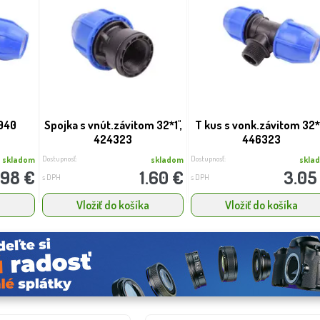
040
Spojka s vnút.závitom 32*1'',
T kus s vonk.závitom 32*1'
424323
446323
Dostupnosť:
Dostupnosť:
skladom
skladom
skla
.98 €
1.60 €
3.05
s DPH
s DPH
a
Vložiť do košíka
Vložiť do košíka