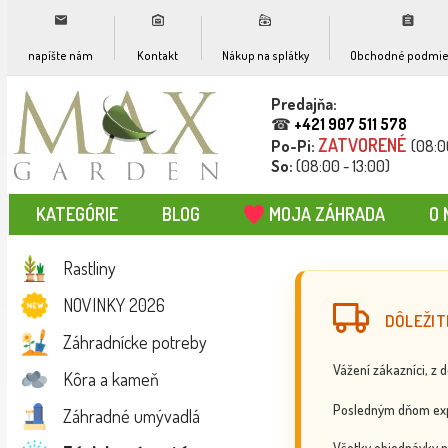
napíšte nám
Kontakt
Nákup na splátky
Obchodné podmie
Predajňa:
☎
+421 907 511 578
ZATVORENÉ
Po-Pi:
(08:0
So:
(08:00 - 13:00)
KATEGÓRIE
BLOG
MOJA ZÁHRADA
O 
Rastliny
NOVINKY 2026
DÔLEŽIT
Záhradnícke potreby
Vážení zákazníci, z 
Kôra a kameň
Posledným dňom exp
Záhradné umývadlá
Všetky objednávky p