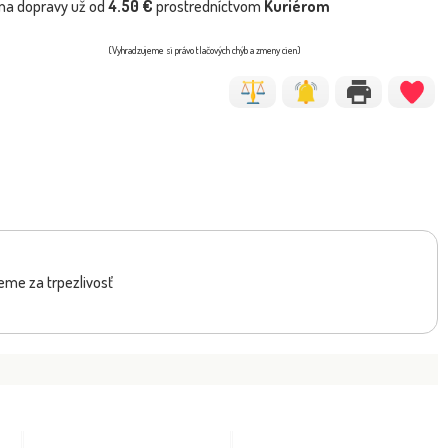
na dopravy už od
4.50 €
prostredníctvom
Kuriérom
(Vyhradzujeme si právo tlačových chýb a zmeny cien)
eme za trpezlivosť