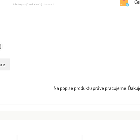
Ce
(obrázky majú len ilustračný charakter)
0
re
Na popise produktu práve pracujeme. Ďakuj