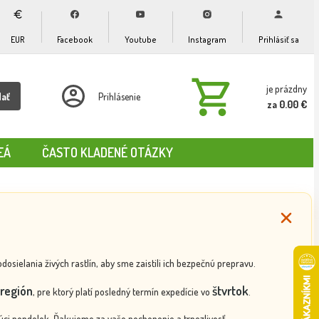
EUR
Facebook
Youtube
Instagram
Prihlásiť sa
je prázdny
dať
Prihlásenie
za 0.00 €
EÁ
ČASTO KLADENÉ OTÁZKY
ielania živých rastlín, aby sme zaistili ich bezpečnú prepravu.
región
štvrtok
, pre ktorý platí posledný termín expedície vo
.
ci pondelok. Ďakujeme za vaše pochopenie a trpezlivosť.