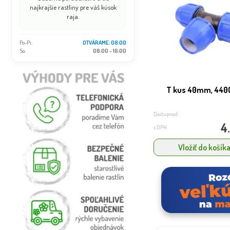
najkrajšie rastliny pre váš kúsok
raja.
Po-Pi:
OTVÁRAME: 08:00
So:
08:00 - 16:00
T kus 40mm, 440
Dostupnosť:
4
s DPH
Vložiť do košík