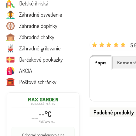
Detské ihriská
Záhradné osvetlenie
Záhradné doplnky
Záhradné chatky
5.
Záhradné grilovanie
Darčekové poukážky
Popis
Komentá
AKCIA
Poštové schránky
MAX GARDEN
DUNAJSKÝ KLÁTOV
Podobné produkty
--°C
--
Načítavam...
Odborné poradenstvo a tie