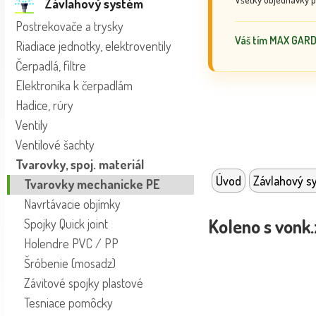
Závlahový systém
Postrekovače a trysky
Váš tím MAX GAR
Riadiace jednotky, elektroventily
Čerpadlá, filtre
Elektronika k čerpadlám
Hadice, rúry
Ventily
Ventilové šachty
Tvarovky, spoj. materiál
Úvod
Závlahový s
Tvarovky mechanicke PE
Navrtávacie objímky
Koleno s vonk.
Spojky Quick joint
Holendre PVC / PP
Šróbenie (mosadz)
Závitové spojky plastové
Tesniace pomôcky