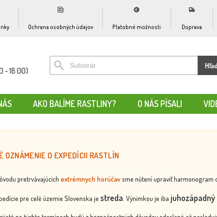
nky
Ochrana osobných údajov
Platobné možnosti
Doprava
Hľa
0 - 18:00)
NÁS
AKO BALÍME RASTLINY?
O NÁS PÍSALI
VID
É OZNÁMENIE O EXPEDÍCII RASTLÍN
dôvodu pretrvávajúcich
extrémnych horúčav
sme nútení upraviť harmonogram odos
streda
juhozápadný 
edície pre celé územie Slovenska je
. Výnimkou je iba
rijaté po týchto termínoch budú z bezpečnostných dôvodov odoslané až nasledujú