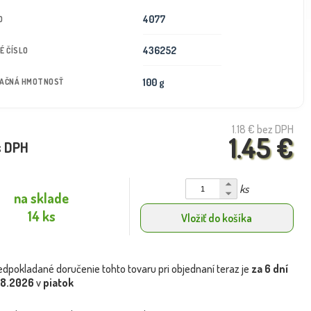
4077
D
436252
É ČÍSLO
100 g
TAČNÁ HMOTNOSŤ
1.18 €
bez DPH
1.45 €
s DPH
ks
na sklade
14 ks
Vložiť do košíka
edpokladané doručenie tohto tovaru pri objednaní teraz je
za 6 dní
.8.2026
v
piatok