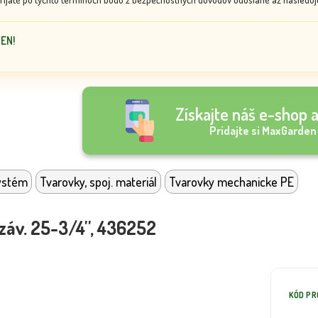
DEN!
Získajte náš e-shop a
Pridajte si MaxGarden
ystém
Tvarovky, spoj. materiál
Tvarovky mechanicke PE
záv. 25-3/4'', 436252
KÓD P