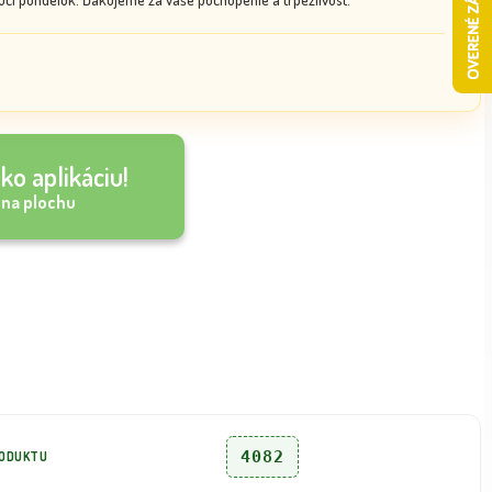
ko aplikáciu!
 na plochu
4082
RODUKTU