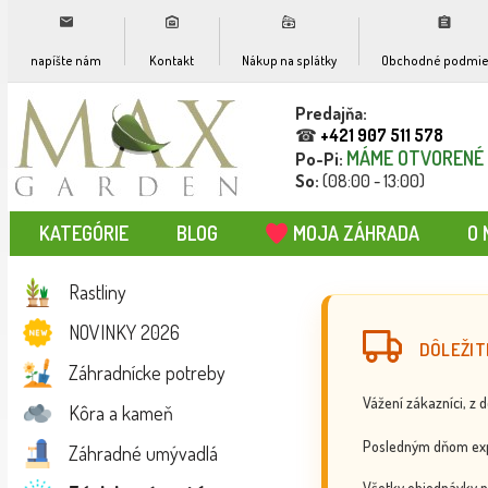
napíšte nám
Kontakt
Nákup na splátky
Obchodné podmie
Predajňa:
☎
+421 907 511 578
MÁME OTVORENÉ
Po-Pi:
So:
(08:00 - 13:00)
KATEGÓRIE
BLOG
MOJA ZÁHRADA
O 
Rastliny
NOVINKY 2026
DÔLEŽIT
Záhradnícke potreby
Vážení zákazníci, z 
Kôra a kameň
Posledným dňom exp
Záhradné umývadlá
Všetky objednávky p