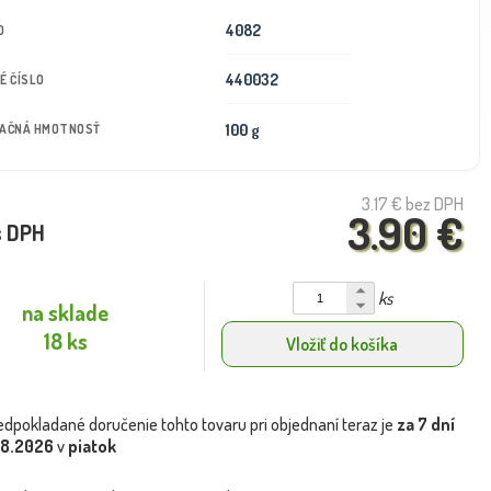
4082
D
440032
É ČÍSLO
100 g
TAČNÁ HMOTNOSŤ
3.17 €
bez DPH
3.90 €
s DPH
ks
na sklade
18 ks
Vložiť do košíka
edpokladané doručenie tohto tovaru pri objednaní teraz je
za 7 dní
.8.2026
v
piatok