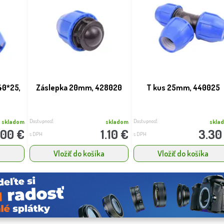
40*25,
Záslepka 20mm, 428020
T kus 25mm, 440025
Dostupnosť:
Dostupnosť:
skladom
skladom
skla
.00 €
1.10 €
3.30
s DPH
s DPH
a
Vložiť do košíka
Vložiť do košíka