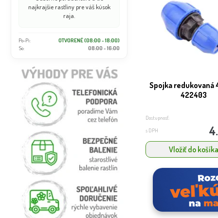
najkrajšie rastliny pre váš kúsok
raja.
Po-Pi:
OTVORENÉ (08:00 - 18:00)
So:
08:00 - 16:00
Spojka redukovaná 
422403
Dostupnosť:
4
s DPH
Vložiť do košík