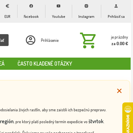
EUR
Facebook
Youtube
Instagram
Prihlásiť sa
je prázdny
dať
Prihlásenie
za 0.00 €
EÁ
ČASTO KLADENÉ OTÁZKY
ielania živých rastlín, aby sme zaistili ich bezpečnú prepravu.
región
štvrtok
, pre ktorý platí posledný termín expedície vo
.
ci pondelok. Ďakujeme za vaše pochopenie a trpezlivosť.