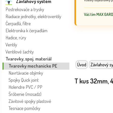
Závlahový systém
Postrekovače a trysky
Váš tím MAX GAR
Riadiace jednotky, elektroventily
Čerpadlá, filtre
Elektronika k čerpadlám
Hadice, rúry
Ventily
Ventilové šachty
Tvarovky, spoj. materiál
Úvod
Závlahový s
Tvarovky mechanicke PE
Navrtávacie objímky
T kus 32mm, 
Spojky Quick joint
Holendre PVC / PP
Šróbenie (mosadz)
Závitové spojky plastové
Tesniace pomôcky