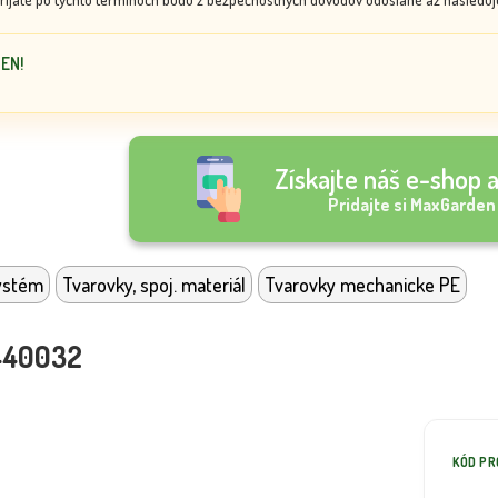
DEN!
Získajte náš e-shop a
Pridajte si MaxGarden
ystém
Tvarovky, spoj. materiál
Tvarovky mechanicke PE
440032
KÓD P