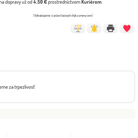
na dopravy už od
4.50 €
prostredníctvom
Kuriérom
(Vyhradzujeme si právo tlačových chýb a zmeny cien)
eme za trpezlivosť