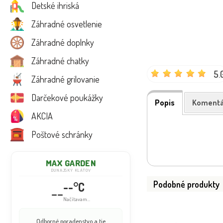
Detské ihriská
Záhradné osvetlenie
Záhradné doplnky
Záhradné chatky
5.
Záhradné grilovanie
Darčekové poukážky
Popis
Komentá
AKCIA
Poštové schránky
MAX GARDEN
DUNAJSKÝ KLÁTOV
Podobné produkty
--°C
--
Načítavam...
Odborné poradenstvo a tie