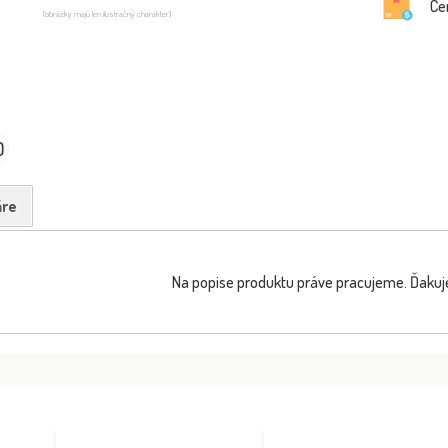
Ce
(obrázky majú len ilustračný charakter)
0
re
Na popise produktu práve pracujeme. Ďakuj