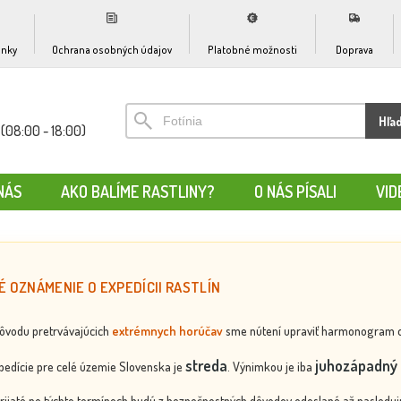
nky
Ochrana osobných údajov
Platobné možnosti
Doprava
Hľa
(08:00 - 18:00)
NÁS
AKO BALÍME RASTLINY?
O NÁS PÍSALI
VID
É OZNÁMENIE O EXPEDÍCII RASTLÍN
dôvodu pretrvávajúcich
extrémnych horúčav
sme nútení upraviť harmonogram odos
streda
juhozápadný 
edície pre celé územie Slovenska je
. Výnimkou je iba
rijaté po týchto termínoch budú z bezpečnostných dôvodov odoslané až nasledujú