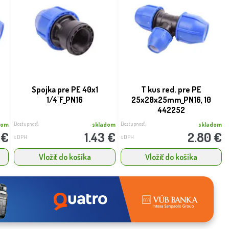
Spojka pre PE 40x1
T kus red. pre PE
1/4''F_PN16
25x20x25mm_PN16, 10
442252
Dostupnosť:
Dostupnosť:
dom
skladom
skladom
 €
1.43 €
2.80 €
s DPH
s DPH
Vložiť do košíka
Vložiť do košíka