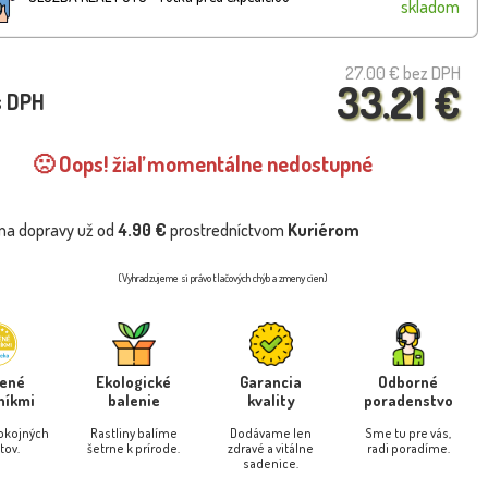
skladom
27.00 €
bez DPH
33.21 €
s DPH
🙁 Oops! žiaľ momentálne nedostupné
na dopravy už od
4.90 €
prostredníctvom
Kuriérom
(Vyhradzujeme si právo tlačových chýb a zmeny cien)
rené
Ekologické
Garancia
Odborné
níkmi
balenie
kvality
poradenstvo
pokojných
Rastliny balíme
Dodávame len
Sme tu pre vás,
tov.
šetrne k prírode.
zdravé a vitálne
radi poradíme.
sadenice.