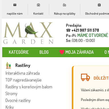
napíšte nám
Kontakt
Nákup na splátky
Obchodné podmie
Predajňa:
☎
+421 907 511 578
MÁME OTVORENÉ
Po-Pi:
So:
(08:00 - 13:00)
KATEGÓRIE
BLOG
MOJA ZÁHRADA
O 
Rastliny
Interaktívna záhrada
DÔLEŽIT
TOP najpredávanejšie
Rastliny s koreňovým balom
Vážení zákazníci, z 
Stromy
Posledným dňom exp
Ovocné rastliny
Kríky
Všetky objednávky p