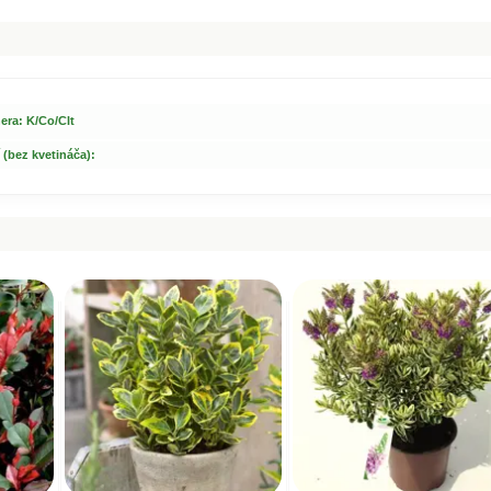
m
Dostupnosť:
Dostupnosť:
skladom
skladom
32.00 €
23.00 €
s DPH
s DPH
era: K/Co/Clt
 (bez kvetináča):