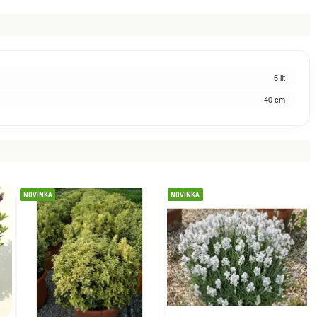
skladom
5.30 €
5 lit
40 cm
NOVINKA
NOVINKA