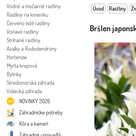
Vodné a močiarné rastliny
Úvod
Rastliny
Ži
Rastliny na kmienku
Červeno listé rastliny
Bršlen japons
Voňavé rastliny
Strihané rastliny
Azalky a Rododendróny
Hortenzie
Myrta krepová
Bylinky
Stredomorská záhrada
Vidiecká záhrada
NOVINKY 2026
Záhradnícke potreby
Kôra a kameň
Záhradné umývadlá