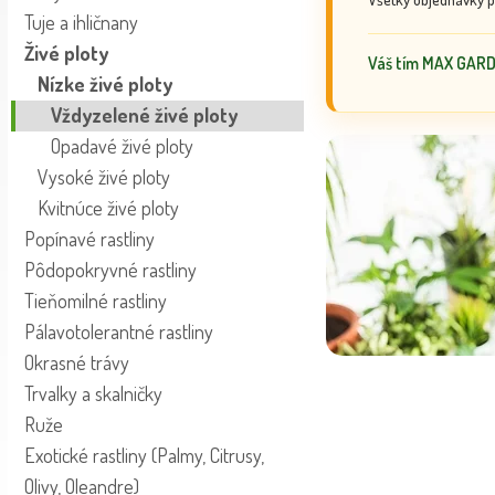
Tuje a ihličnany
Živé ploty
Váš tím MAX GAR
Nízke živé ploty
Vždyzelené živé ploty
Opadavé živé ploty
Vysoké živé ploty
Kvitnúce živé ploty
Popínavé rastliny
Pôdopokryvné rastliny
Tieňomilné rastliny
Pálavotolerantné rastliny
Okrasné trávy
Trvalky a skalničky
Ruže
Exotické rastliny (Palmy, Citrusy,
Olivy, Oleandre)