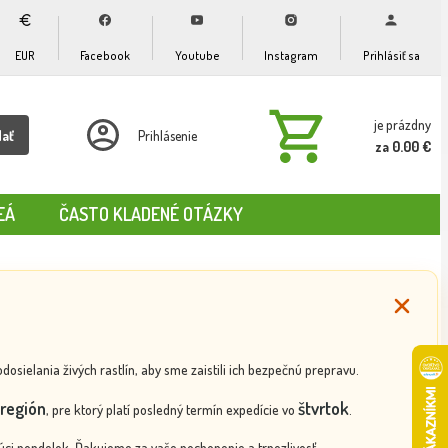
EUR
Facebook
Youtube
Instagram
Prihlásiť sa
je prázdny
dať
Prihlásenie
za 0.00 €
EÁ
ČASTO KLADENÉ OTÁZKY
ielania živých rastlín, aby sme zaistili ich bezpečnú prepravu.
región
štvrtok
, pre ktorý platí posledný termín expedície vo
.
ci pondelok. Ďakujeme za vaše pochopenie a trpezlivosť.