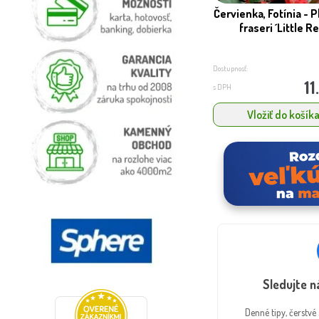
Červienka, Fotínia - 
fraseri ´Little Re.
Dostupnosť:
11
s DPH
Vložiť do košík
Sledujte 
Denné tipy, čerstv