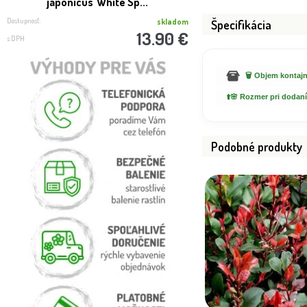
japonicus 'White Sp...
25/30c
Dostupnosť:
Dostupnosť:
skladom
Špecifikácia
13.90 €
s DPH
s DPH
🗑️ Objem kontajn
⬆️🌸 Rozmer pri dodaní
Podobné produkty