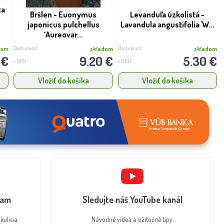
ta
Bršlen - Euonymus
Levanduľa úzkolistá -
japonicus pulchellus
Lavandula angustifolia 'W...
´Aureovar...
Dostupnosť:
Dostupnosť:
dom
skladom
skladom
 €
9.20 €
5.30 €
s DPH
s DPH
Vložiť do košíka
Vložiť do košíka
ram
Sledujte náš YouTube kanál
kulisia.
Návodné videá a užitočné tipy.