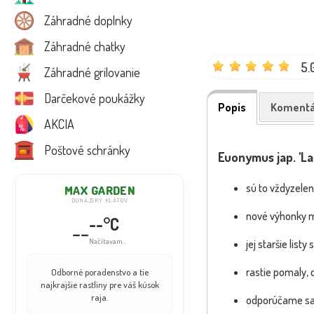
Záhradné doplnky
Záhradné chatky
5.
Záhradné grilovanie
Darčekové poukážky
Popis
Komentá
AKCIA
Poštové schránky
Euonymus jap. 'La 
sú to vždyzelen
MAX GARDEN
DUNAJSKÝ KLÁTOV
nové výhonky m
--°C
--
Načítavam...
jej staršie list
rastie pomaly,
Odborné poradenstvo a tie
najkrajšie rastliny pre váš kúsok
raja.
odporúčame sad