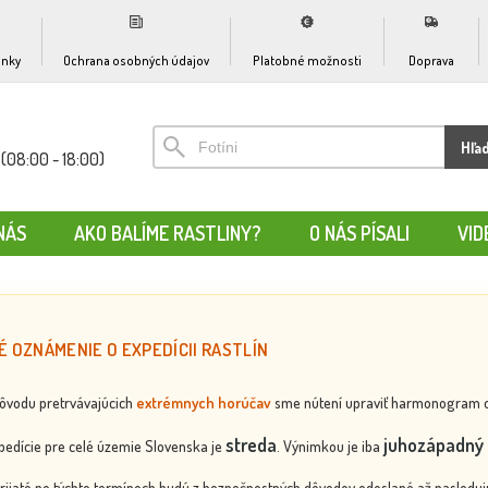
nky
Ochrana osobných údajov
Platobné možnosti
Doprava
Hľa
(08:00 - 18:00)
NÁS
AKO BALÍME RASTLINY?
O NÁS PÍSALI
VID
É OZNÁMENIE O EXPEDÍCII RASTLÍN
dôvodu pretrvávajúcich
extrémnych horúčav
sme nútení upraviť harmonogram odos
streda
juhozápadný 
edície pre celé územie Slovenska je
. Výnimkou je iba
rijaté po týchto termínoch budú z bezpečnostných dôvodov odoslané až nasledujú