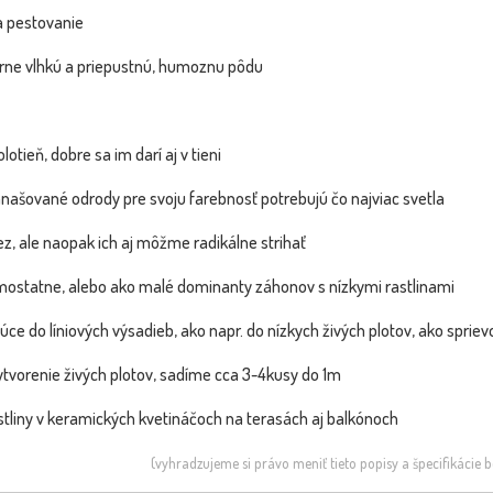
a pestovanie
erne vlhkú a priepustnú, humoznu pôdu
olotieň, dobre sa im darí aj v tieni
Vavrínovec lekársky - Prunus
Levan
NOVINKA
NOVINKA
anašované odrody pre svoju farebnosť potrebujú čo najviac svetla
laurocerasus ´Mano´...
BOMBA
ez, ale naopak ich aj môžme radikálne strihať
statne, alebo ako malé dominanty záhonov s nízkymi rastlinami
úce do líniových výsadieb, ako napr. do nízkych živých plotov, ako spri
ytvorenie živých plotov, sadíme cca 3-4kusy do 1m
tliny v keramických kvetináčoch na terasách aj balkónoch
(vyhradzujeme si právo meniť tieto popisy a špecifikácie
vo ružová -