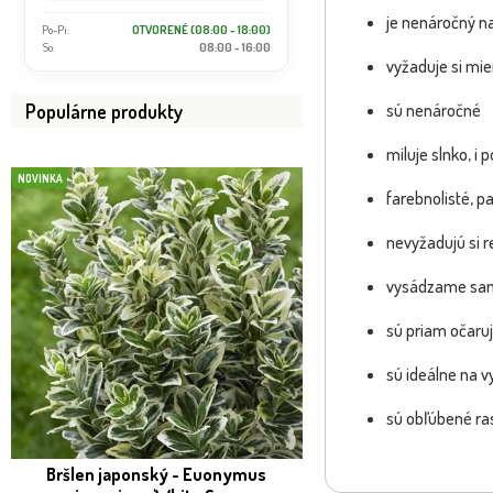
je nenáročný n
Po-Pi:
OTVORENÉ (08:00 - 18:00)
So:
08:00 - 16:00
vyžaduje si mi
Populárne produkty
sú nenáročné
miluje slnko, i p
NOVINKA
NOVINKA
farebnolisté, p
nevyžadujú si r
vysádzame samo
sú priam očaruj
sú ideálne na v
sú obľúbené ras
Bršlen japonský - Euonymus
Hebe Addenda - tma