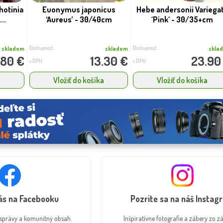
Photinia
Euonymus japonicus
Hebe andersonii Variega
..
‘Aureus’ - 30/40cm
´Pink´ - 30/35+cm
Dostupnosť:
Dostupnosť:
skladom
skladom
skla
.80 €
13.30 €
23.90
s DPH
s DPH
a
Vložiť do košíka
Vložiť do košíka
nás na Facebooku
Pozrite sa na náš Instag
é správy a komunitný obsah.
Inšpiratívne fotografie a zábery zo zá