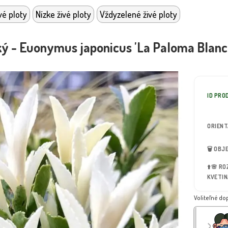
vé ploty
Nízke živé ploty
Vždyzelené živé ploty
ký - Euonymus japonicus 'La Paloma Blanca
ID PRO
ORIEN
🗑️ OB
⬆️🌸 R
KVETIN
Voliteľné do