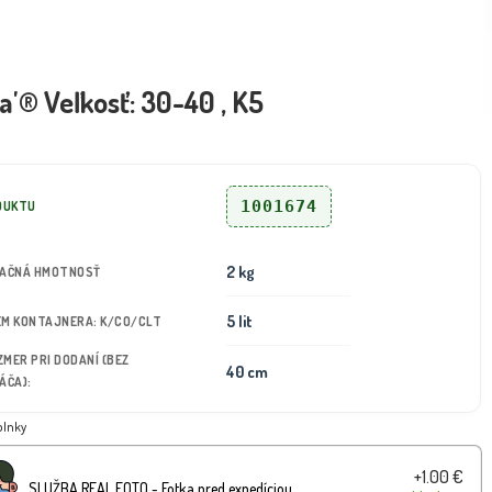
'® Veľkosť: 30-40 , K5
1001674
DUKTU
2 kg
TAČNÁ HMOTNOSŤ
5 lit
JEM KONTAJNERA: K/CO/CLT
OZMER PRI DODANÍ (BEZ
40 cm
ÁČA):
plnky
+1.00 €
SLUŽBA REAL FOTO - Fotka pred expedíciou