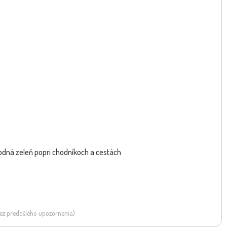
duľa úzkolistá - Lavandula
angustifolia 'R...
evodná zeleň popri chodníkoch a cestách
 bez predošlého upozornenia)