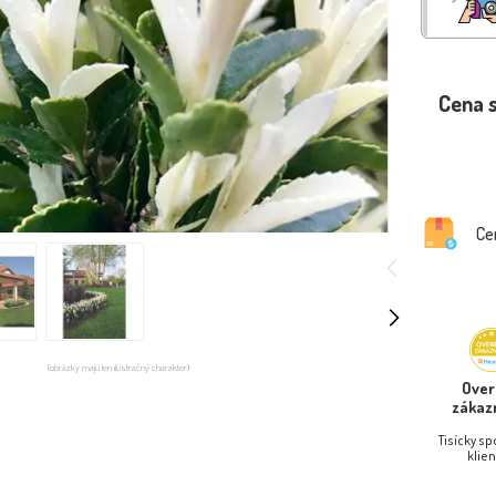
Cena 
Ce
(obrázky majú len ilustračný charakter)
Ove
zákaz
Tisícky s
klien