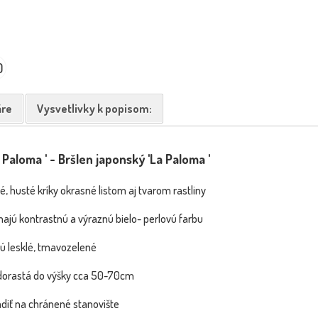
0
re
Vysvetlivky k popisom:
Paloma ' - Bršlen japonský 'La Paloma '
é, husté kríky okrasné listom aj tvarom rastliny
ajú kontrastnú a výraznú bielo- perlovú farbu
y sú lesklé, tmavozelené
 dorastá do výšky cca 50-70cm
iť na chránené stanovište