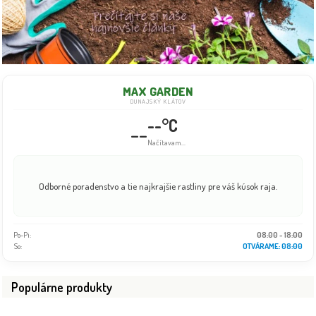
MAX GARDEN
DUNAJSKÝ KLÁTOV
--°C
--
Info dočasne nedostupné
Odborné poradenstvo a tie najkrajšie rastliny pre váš kúsok raja.
Po-Pi:
08:00 - 18:00
So:
08:00 - 16:00
Populárne produkty