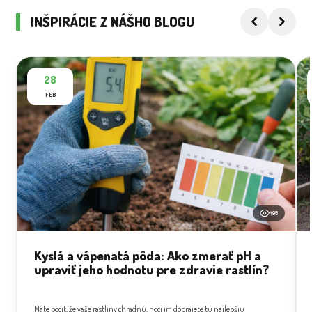
INŠPIRÁCIE Z NÁŠHO BLOGU
28
FEB
498
Kyslá a vápenatá pôda: Ako zmerať pH a
upraviť jeho hodnotu pre zdravie rastlín?
Máte pocit, že vaše rastliny chradnú, hoci im doprajete tú najlepšiu