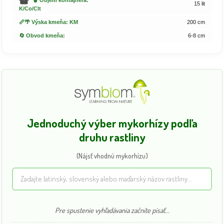
🗑️ Objem kontajnera:
15 lit
K/Co/Clt
📏🌴 Výska kmeňa: KM
200 cm
🔄 Obvod kmeňa:
6-8 cm
Jednoduchý výber mykorhízy podľa
druhu rastliny
(Nájsť vhodnú mykorhízu)
Pre spustenie vyhľadávania začnite písať...