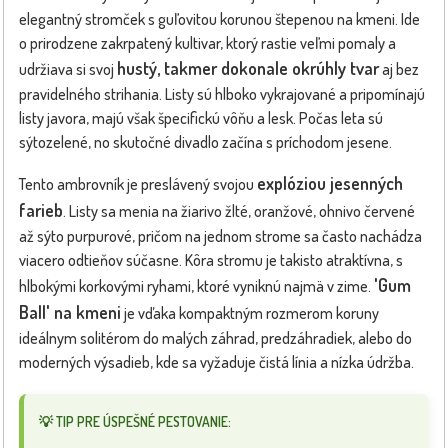
elegantný stromček s guľovitou korunou štepenou na kmeni. Ide
o prirodzene zakrpatený kultivar, ktorý rastie veľmi pomaly a
hustý, takmer dokonale okrúhly tvar
udržiava si svoj
aj bez
pravidelného strihania. Listy sú hlboko vykrajované a pripomínajú
listy javora, majú však špecifickú vôňu a lesk. Počas leta sú
sýtozelené, no skutočné divadlo začína s príchodom jesene.
explóziou jesenných
Tento ambrovník je preslávený svojou
farieb
. Listy sa menia na žiarivo žlté, oranžové, ohnivo červené
až sýto purpurové, pričom na jednom strome sa často nachádza
viacero odtieňov súčasne. Kôra stromu je takisto atraktívna, s
'Gum
hlbokými korkovými ryhami, ktoré vyniknú najmä v zime.
Ball' na kmeni
je vďaka kompaktným rozmerom koruny
ideálnym solitérom do malých záhrad, predzáhradiek, alebo do
moderných výsadieb, kde sa vyžaduje čistá línia a nízka údržba.
💡 TIP PRE ÚSPEŠNÉ PESTOVANIE: