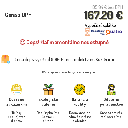
135.94 €
bez DPH
167.20 €
Cena s DPH
Vypočítať splátku
🙁 Oops! žiaľ momentálne nedostupné
Cena dopravy už od
9.90 €
prostredníctvom
Kuriérom
(Vyhradzujeme si právo tlačových chýb a zmeny cien)
Overené
Ekologické
Garancia
Odborné
zákazníkmi
balenie
kvality
poradenstvo
Tisícky
Rastliny balíme
Dodávame len
Sme tu pre vás,
spokojných
šetrne k
zdravé a vitálne
radi poradíme.
klientov.
prírode.
sadenice.