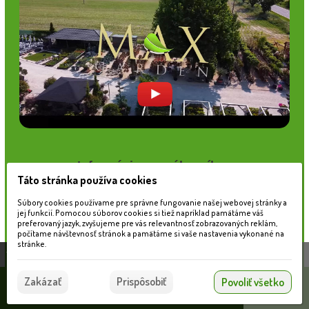
Informácie pre zákazníkov
Táto stránka používa cookies
Blog
Obchodné podmienky
Súbory cookies používame pre správne fungovanie našej webovej stránky a
jej funkcií. Pomocou súborov cookies si tiež napríklad pamätáme váš
Ochrana osobných údajov
preferovaný jazyk, zvyšujeme pre vás relevantnosť zobrazovaných reklám,
Platobné možnosti
počítame návštevnosť stránok a pamätáme si vaše nastavenia vykonané na
Cenník dopravy
stránke.
Táto stránka používa súbory cookies, ktoré nám
pomáhajú poskytovať služby. Používaním našich
Súhlasím
Zakázať
Prispôsobiť
Povoliť všetko
služieb vyjadrujete súhlas s používaním súborov
© 2026 WEXBO |
www.wexbo.com
|
Prihlásiť
cookies.
Viac informácií nájdete tu.