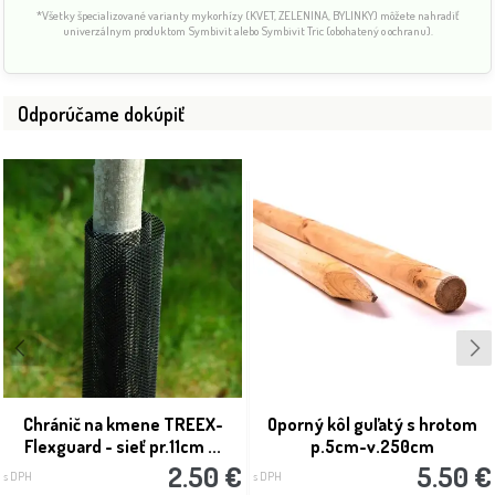
*Všetky špecializované varianty mykorhízy (KVET, ZELENINA, BYLINKY) môžete nahradiť
univerzálnym produktom Symbivit alebo Symbivit Tric (obohatený o ochranu).
Odporúčame dokúpiť
Chránič na kmene TREEX-
Oporný kôl guľatý s hrotom
Flexguard - sieť pr.11cm ...
p.5cm-v.250cm
2.50 €
5.50 €
s DPH
s DPH