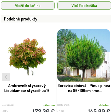
Vložiť do košíka
Vložiť do košíka
Podobné produkty
Ambrovník styraxový -
Borovica píniová - Pinus pinea
Liquidambar styraciflua ´G...
- na 80/100cm kme...
Dostupnosť:
Dostupnosť:
skladom
skladom
172.30 €
145.80 €
s DPH
s DPH