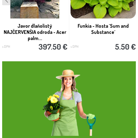
Javor dlaňolistý
Funkia - Hosta ´Sum and
NAJČERVENŠIA odroda - Acer
Substance´
palm...
397.50 €
5.50 €
s DPH
s DPH