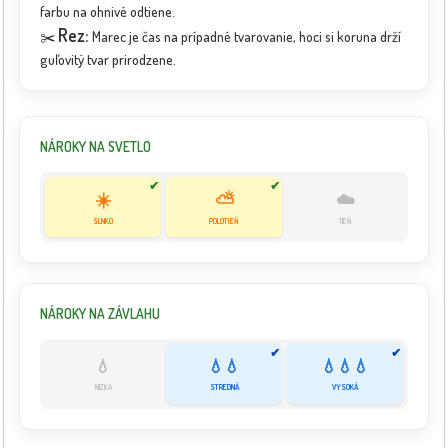
farbu na ohnivé odtiene.
Rez:
✂️
Marec je čas na prípadné tvarovanie, hoci si koruna drží
guľovitý tvar prirodzene.
NÁROKY NA SVETLO
✔
✔
☀️
⛅
☁️
SLNKO
POLOTIEŇ
TIEŇ
NÁROKY NA ZÁVLAHU
✔
✔
💧
💧💧
💧💧💧
NÍZKA
STREDNÁ
VYSOKÁ