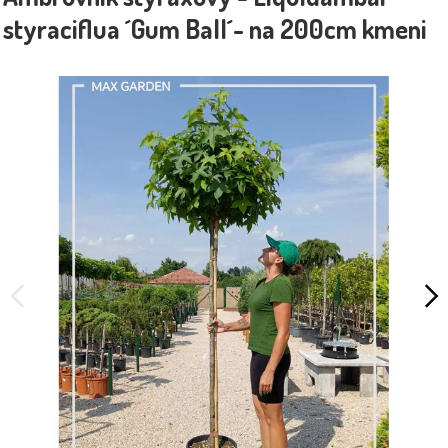
styraciflua ´Gum Ball´- na 200cm kmeni