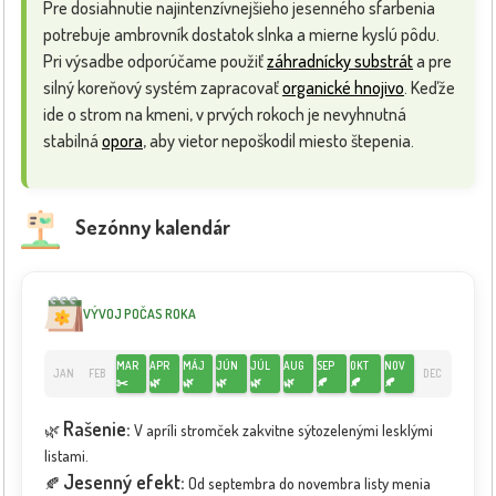
Pre dosiahnutie najintenzívnejšieho jesenného sfarbenia
potrebuje ambrovník dostatok slnka a mierne kyslú pôdu.
Pri výsadbe odporúčame použiť
záhradnícky substrát
a pre
silný koreňový systém zapracovať
organické hnojivo
. Keďže
ide o strom na kmeni, v prvých rokoch je nevyhnutná
stabilná
opora
, aby vietor nepoškodil miesto štepenia.
Sezónny kalendár
VÝVOJ POČAS ROKA
MAR
APR
MÁJ
JÚN
JÚL
AUG
SEP
OKT
NOV
JAN
FEB
DEC
✂️
🌿
🌿
🌿
🌿
🌿
🍂
🍂
🍂
Rašenie:
🌿
V apríli stromček zakvitne sýtozelenými lesklými
listami.
Jesenný efekt:
🍂
Od septembra do novembra listy menia