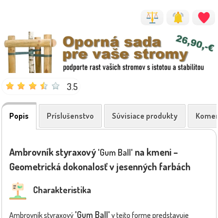
3.5
Popis
Príslušenstvo
Súvisiace produkty
Komen
Ambrovník styraxový
na kmeni –
'Gum Ball'
Geometrická dokonalosť v jesenných farbách
Charakteristika
'Gum Ball'
Ambrovník styraxový
v tejto forme predstavuje