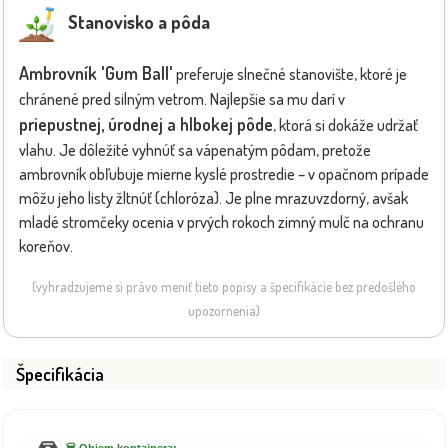
Stanovisko a pôda
Ambrovník 'Gum Ball'
preferuje slnečné stanovište, ktoré je
chránené pred silným vetrom. Najlepšie sa mu darí v
priepustnej, úrodnej a hlbokej pôde
, ktorá si dokáže udržať
vlahu. Je dôležité vyhnúť sa vápenatým pôdam, pretože
ambrovník obľubuje mierne kyslé prostredie – v opačnom prípade
môžu jeho listy žltnúť (chloróza). Je plne mrazuvzdorný, avšak
mladé stromčeky ocenia v prvých rokoch zimný mulč na ochranu
koreňov.
(vyhradzujeme si právo meniť tieto popisy a špecifikácie bez predošlého
upozornenia)
Špecifikácia