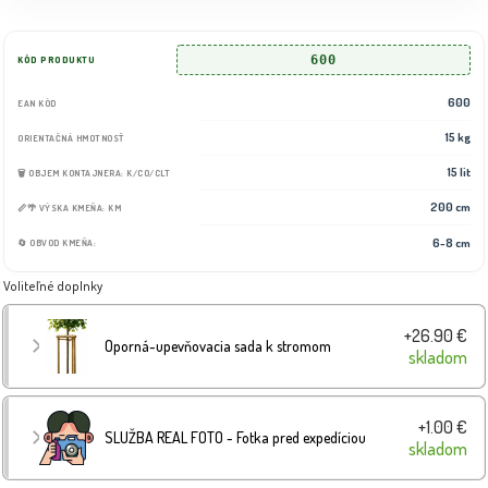
600
KÓD PRODUKTU
600
EAN KÓD
15 kg
ORIENTAČNÁ HMOTNOSŤ
15 lit
🗑️ OBJEM KONTAJNERA: K/CO/CLT
200 cm
📏🌴 VÝSKA KMEŇA: KM
6-8 cm
🔄 OBVOD KMEŇA:
Voliteľné doplnky
+26.90 €
Oporná-upevňovacia sada k stromom
skladom
+1.00 €
SLUŽBA REAL FOTO - Fotka pred expedíciou
skladom