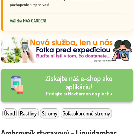
pochopenie a trpezlivosť.
Váš tím MAX GARDEN!
Získajte náš e-shop ako
aplikáciu!
Pridajte si MaxGarden na plochu
Úvod
Rastliny
Stromy
Guľatokorunné stromy
Ambrovník styraxový - Liquidambar