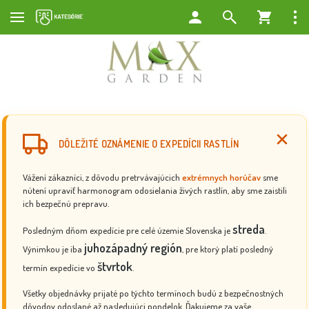
DÔLEŽITÉ OZNÁMENIE O EXPEDÍCII RASTLÍN
Vážení zákazníci, z dôvodu pretrvávajúcich
extrémnych horúčav
sme
nútení upraviť harmonogram odosielania živých rastlín, aby sme zaistili
ich bezpečnú prepravu.
streda
Posledným dňom expedície pre celé územie Slovenska je
.
juhozápadný región
Výnimkou je iba
, pre ktorý platí posledný
štvrtok
termín expedície vo
.
Všetky objednávky prijaté po týchto termínoch budú z bezpečnostných
dôvodov odoslané až nasledujúci pondelok. Ďakujeme za vaše