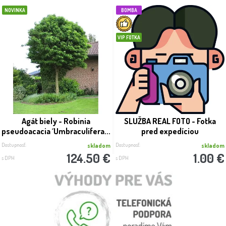
NOVINKA
BOMBA
VIP FOTKA
Agát biely - Robinia
SLUŽBA REAL FOTO - Fotka
pseudoacacia ´Umbraculifera...
pred expedíciou
Dostupnosť:
Dostupnosť:
skladom
skladom
124.50 €
1.00 €
s DPH
s DPH