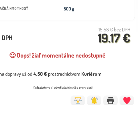
800 g
TAČNÁ HMOTNOSŤ
15.58 €
bez DPH
19.17 €
s DPH
🙁 Oops! žiaľ momentálne nedostupné
na dopravy už od
4.50 €
prostredníctvom
Kuriérom
(Vyhradzujeme si právo tlačových chýb a zmeny cien)