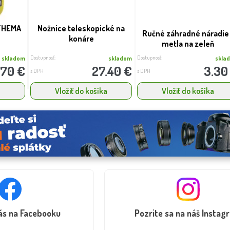
 THEMA
Nožnice teleskopické na
Ručné záhradné náradie
konáre
metla na zeleň
Dostupnosť:
Dostupnosť:
skladom
skladom
skla
.70 €
27.40 €
3.30
s DPH
s DPH
a
Vložiť do košíka
Vložiť do košíka
nás na Facebooku
Pozrite sa na náš Instag