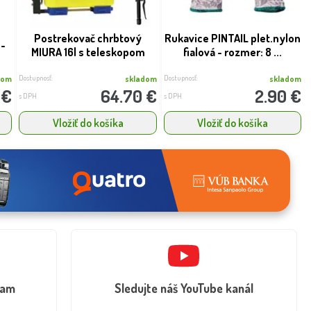
Postrekovač chrbtový
Rukavice PINTAIL plet.nylon
 -
MIURA 16l s teleskopom
fialová - rozmer: 8 ...
Dostupnosť:
Dostupnosť:
dom
skladom
skladom
 €
64.70 €
2.90 €
s DPH
s DPH
Vložiť do košíka
Vložiť do košíka
ram
Sledujte náš YouTube kanál