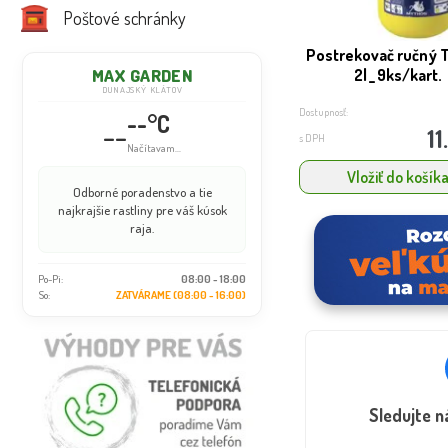
Poštové schránky
Postrekovač ručný
2l _ 9ks/kart.
MAX GARDEN
DUNAJSKÝ KLÁTOV
Dostupnosť:
--°C
--
11
s DPH
Načítavam...
Vložiť do košík
Odborné poradenstvo a tie
najkrajšie rastliny pre váš kúsok
raja.
Po-Pi:
08:00 - 18:00
So:
ZATVÁRAME (08:00 - 16:00)
Sledujte 