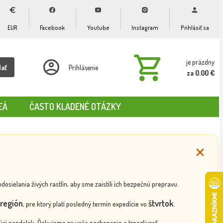
EUR
Facebook
Youtube
Instagram
Prihlásiť sa
je prázdny
dať
Prihlásenie
za 0.00 €
EÁ
ČASTO KLADENÉ OTÁZKY
ielania živých rastlín, aby sme zaistili ich bezpečnú prepravu.
región
štvrtok
, pre ktorý platí posledný termín expedície vo
.
ci pondelok. Ďakujeme za vaše pochopenie a trpezlivosť.