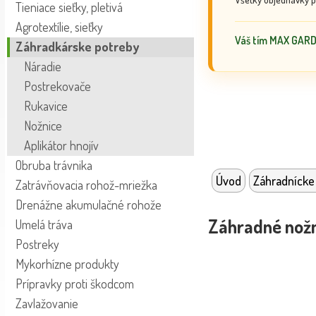
Tieniace sieťky, pletivá
Agrotextílie, sieťky
Váš tím MAX GAR
Záhradkárske potreby
Náradie
Postrekovače
Rukavice
Nožnice
Aplikátor hnojív
Obruba trávnika
Úvod
Záhradnícke
Zatrávňovacia rohož-mriežka
Drenážne akumulačné rohože
Záhradné nožn
Umelá tráva
Postreky
Mykorhízne produkty
Prípravky proti škodcom
Zavlažovanie