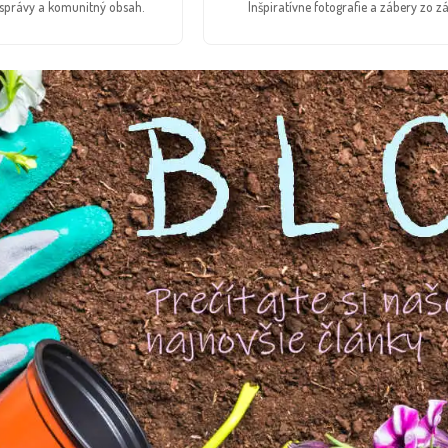
é správy a komunitný obsah.
Inšpiratívne fotografie a zábery zo zá