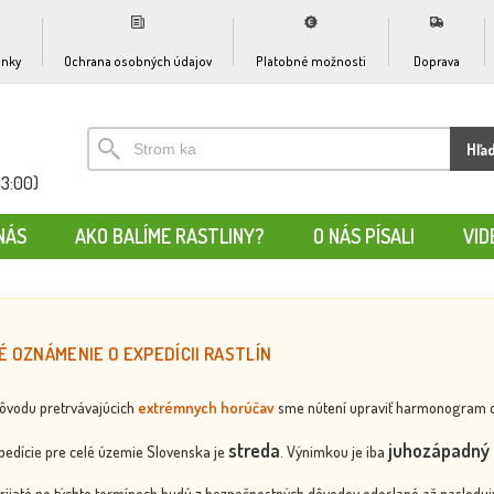
nky
Ochrana osobných údajov
Platobné možnosti
Doprava
Hľa
13:00)
NÁS
AKO BALÍME RASTLINY?
O NÁS PÍSALI
VID
É OZNÁMENIE O EXPEDÍCII RASTLÍN
dôvodu pretrvávajúcich
extrémnych horúčav
sme nútení upraviť harmonogram odos
streda
juhozápadný 
edície pre celé územie Slovenska je
. Výnimkou je iba
rijaté po týchto termínoch budú z bezpečnostných dôvodov odoslané až nasledujú