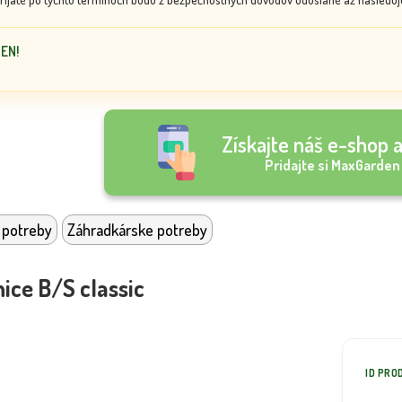
DEN!
Získajte náš e-shop a
Pridajte si MaxGarden
 potreby
Záhradkárske potreby
ice B/S classic
ID PRO