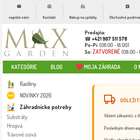
napíšte nám
Kontakt
Nákup na splátky
Obchodné podmie
Predajňa:
☎
+421 907 511 578
Po-Pi:
(08:00 - 18:00)
ZATVORENÉ
So:
(08:00 - 
KATEGÓRIE
BLOG
MOJA ZÁHRADA
O 
Rastliny
NOVINKY 2026
DÔLEŽIT
Záhradnícke potreby
Vážení zákazníci, z 
Substráty
Hnojivá
Posledným dňom exp
Trávové osivá
Všetky objednávky p