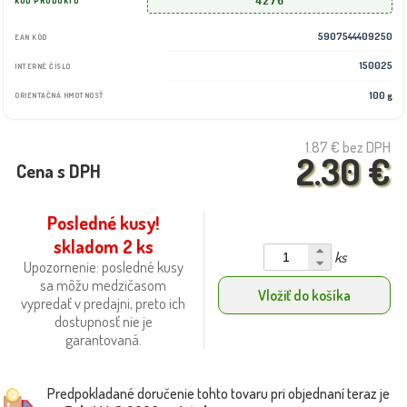
4276
KÓD PRODUKTU
5907544409250
EAN KÓD
150025
INTERNÉ ČÍSLO
100 g
ORIENTAČNÁ HMOTNOSŤ
1.87 €
bez DPH
2.30 €
Cena s DPH
Posledné kusy!
skladom 2 ks
ks
Upozornenie: posledné kusy
sa môžu medzičasom
Vložiť do košíka
vypredať v predajni, preto ich
dostupnosť nie je
garantovaná.
Predpokladané doručenie tohto tovaru pri objednaní teraz je