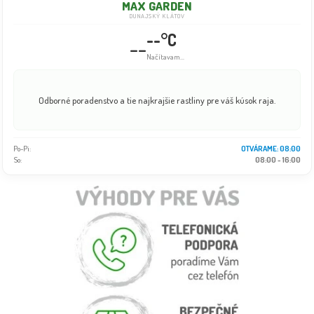
MAX GARDEN
DUNAJSKÝ KLÁTOV
--°C
--
Načítavam...
Odborné poradenstvo a tie najkrajšie rastliny pre váš kúsok raja.
Po-Pi:
OTVÁRAME: 08:00
So:
08:00 - 16:00