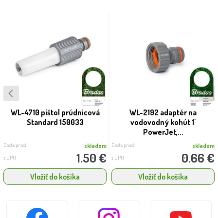
WL-4710 pištol prúdnicová
WL-2192 adaptér na
Standard 150033
vodovodný kohút 1''
PowerJet,...
Dostupnosť:
Dostupnosť:
skladom
skladom
1.50 €
0.66 €
s DPH
s DPH
Vložiť do košíka
Vložiť do košíka