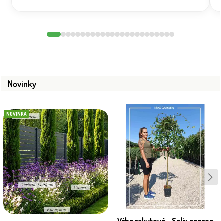
Novinky
NOVINKA
Vŕba rakytová - Salix caprea