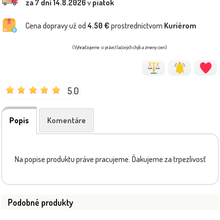
za 7 dní
14.8.2026
v
piatok
Cena dopravy už od
4.50 €
prostredníctvom
Kuriérom
(Vyhradzujeme si právo tlačových chýb a zmeny cien)
5.0
Popis
Komentáre
Na popise produktu práve pracujeme. Ďakujeme za trpezlivosť
Podobné produkty