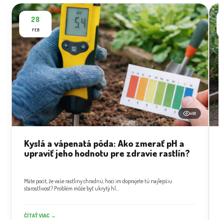
28
FEB
498
Kyslá a vápenatá pôda: Ako zmerať pH a
upraviť jeho hodnotu pre zdravie rastlín?
Máte pocit, že vaše rastliny chradnú, hoci im doprajete tú najlepšiu
starostlivosť? Problém môže byť ukrytý hl...
ČÍTAŤ VIAC →