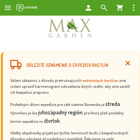
DÔLEŽITÉ OZNÁMENIE O EXPEDÍCII RASTLÍN
Vážení zákazníci, z dôvodu pretrvávajúcich
extrémnych horúčav
sme
nútení upraviť harmonogram odosielania živých rastlín, aby sme zaistili
ich bezpečnú prepravu.
streda
Posledným dňom expedície pre celé územie Slovenska je
.
juhozápadný región
Výnimkou je iba
, pre ktorý platí posledný
štvrtok
termín expedície vo
.
Všetky objednávky prijaté po týchto termínoch budú z bezpečnostných
dôvodov odoslané až nasledujúci pondelok. Ďakujeme za vaše