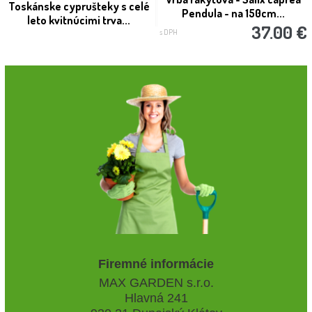
Toskánske cyprušteky s celé
Pendula - na 150cm...
leto kvitnúcimi trva...
37.00 €
s DPH
Firemné informácie
MAX GARDEN s.r.o.
Hlavná 241