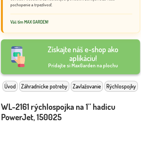
pochopenie a trpezlivosť.
Váš tím MAX GARDEN!
Získajte náš e-shop ako
aplikáciu!
Pridajte si MaxGarden na plochu
Úvod
Záhradnícke potreby
Zavlažovanie
Rýchlospojky
WL-2161 rýchlospojka na 1'' hadicu
PowerJet, 150025