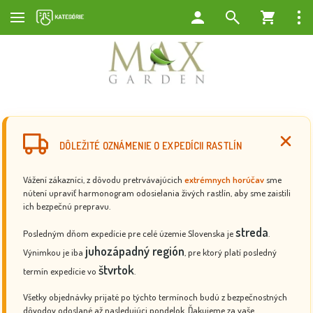
DÔLEŽITÉ OZNÁMENIE O EXPEDÍCII RASTLÍN
Vážení zákazníci, z dôvodu pretrvávajúcich
extrémnych horúčav
sme
nútení upraviť harmonogram odosielania živých rastlín, aby sme zaistili
ich bezpečnú prepravu.
streda
Posledným dňom expedície pre celé územie Slovenska je
.
juhozápadný región
Výnimkou je iba
, pre ktorý platí posledný
štvrtok
termín expedície vo
.
Všetky objednávky prijaté po týchto termínoch budú z bezpečnostných
dôvodov odoslané až nasledujúci pondelok. Ďakujeme za vaše