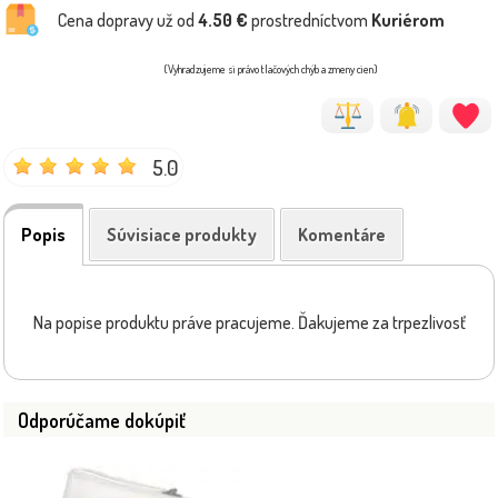
Cena dopravy už od
4.50 €
prostredníctvom
Kuriérom
(Vyhradzujeme si právo tlačových chýb a zmeny cien)
5.0
Popis
Súvisiace produkty
Komentáre
Na popise produktu práve pracujeme. Ďakujeme za trpezlivosť
Odporúčame dokúpiť