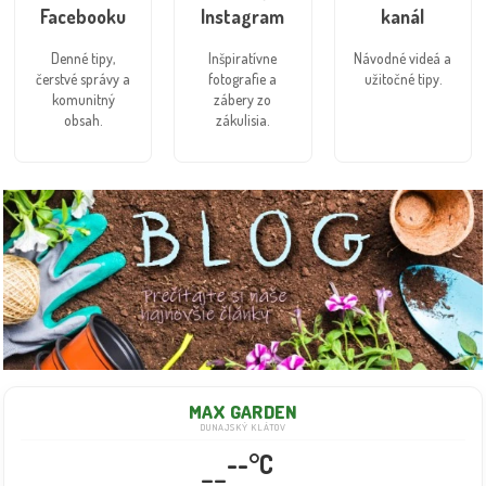
Facebooku
Instagram
kanál
Denné tipy,
Inšpiratívne
Návodné videá a
čerstvé správy a
fotografie a
užitočné tipy.
komunitný
zábery zo
obsah.
zákulisia.
MAX GARDEN
DUNAJSKÝ KLÁTOV
--°C
--