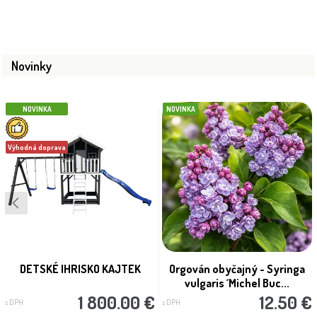
Novinky
NOVINKA
NOVINKA
Výhodná doprava
DETSKÉ IHRISKO KAJTEK
Orgován obyčajný - Syringa
vulgaris ´Michel Buc...
1 800.00 €
12.50 €
s DPH
s DPH