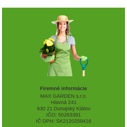
Firemné informácie
MAX GARDEN s.r.o.
Hlavná 241
930 21 Dunajský Klátov
IČO: 50283391
IČ DPH: SK2120259416