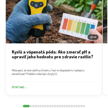
498
Kyslá a vápenatá pôda: Ako zmerať pH a
upraviť jeho hodnotu pre zdravie rastlín?
Máte pocit, že vaše rastliny chradnú, hoci im doprajete tú najlepšiu
starostlivosť? Problém môže byť ukrytý hl...
ČÍTAŤ VIAC →