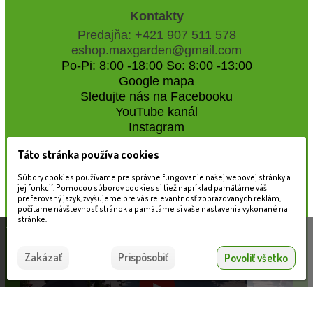
Kontakty
Predajňa: +421 907 511 578
eshop.maxgarden@gmail.com
Po-Pi: 8:00 -18:00 So: 8:00 -13:00
Google mapa
Sledujte nás na Facebooku
YouTube kanál
Instagram
Táto stránka používa cookies
Naše záhradné centrum
Súbory cookies používame pre správne fungovanie našej webovej stránky a
jej funkcií. Pomocou súborov cookies si tiež napríklad pamätáme váš
preferovaný jazyk, zvyšujeme pre vás relevantnosť zobrazovaných reklám,
počítame návštevnosť stránok a pamätáme si vaše nastavenia vykonané na
stránke.
Táto stránka používa súbory cookies, ktoré nám
pomáhajú poskytovať služby. Používaním našich
Súhlasím
Zakázať
Prispôsobiť
Povoliť všetko
služieb vyjadrujete súhlas s používaním súborov
cookies.
Viac informácií nájdete tu.