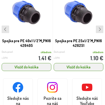
Spojka pre PE 40x1 1/2''M_PN16
Spojka pre PE 25x1/2''M_PN16
426405
426251
Dostupnosť:
Dostupnosť:
skladom
skladom
1.41 €
1.10 €
s DPH
s DPH
Vložiť do košíka
Vložiť do košíka
Sledujte nás
Pozrite sa
Sledujte náš
na
na náš
YouTube