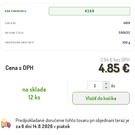
4169
KÓD PRODUKTU
4169
EAN KÓD
590432
INTERNÉ ČÍSLO
100 g
ORIENTAČNÁ HMOTNOSŤ
3.94 €
bez DPH
4.85 €
Cena s DPH
ks
na sklade
12 ks
Vložiť do košíka
Predpokladané doručenie tohto tovaru pri objednaní teraz je
za 6 dní
14.8.2026
v
piatok