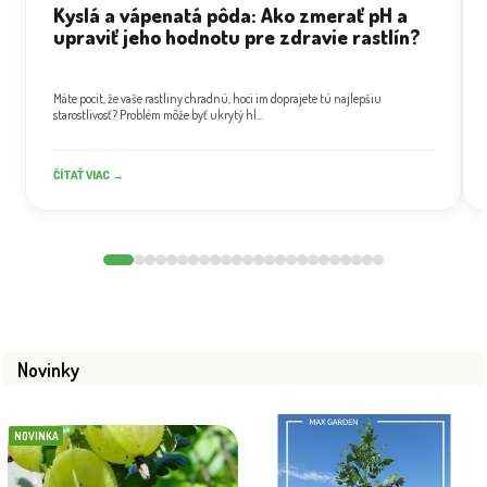
Kyslá a vápenatá pôda: Ako zmerať pH a
upraviť jeho hodnotu pre zdravie rastlín?
Máte pocit, že vaše rastliny chradnú, hoci im doprajete tú najlepšiu
starostlivosť? Problém môže byť ukrytý hl...
ČÍTAŤ VIAC →
Novinky
NOVINKA