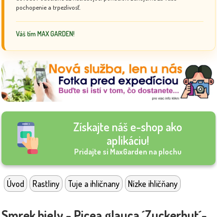
pochopenie a trpezlivosť.
Váš tím MAX GARDEN!
Získajte náš e-shop ako
aplikáciu!
Pridajte si MaxGarden na plochu
Úvod
Rastliny
Tuje a ihličnany
Nízke ihličňany
Smrek biely - Picea glauca ´Zuckerhut´-