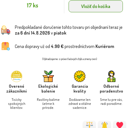
17 ks
Vložiť do košíka
Predpokladané doručenie tohto tovaru pri objednaní teraz je
za 6 dní
14.8.2026
v
piatok
Cena dopravy už od
4.90 €
prostredníctvom
Kuriérom
(Vyhradzujeme si právo tlačových chýb a zmeny cien)
Overené
Ekologické
Garancia
Odborné
zákazníkmi
balenie
kvality
poradenstvo
Tisícky
Rastliny balíme
Dodávame len
Sme tu pre vás,
spokojných
šetrne k
zdravé a vitálne
radi poradíme.
klientov.
prírode.
sadenice.