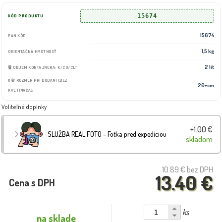
15674
KÓD PRODUKTU
15674
EAN KÓD
1,5 kg
ORIENTAČNÁ HMOTNOSŤ
2 lit
🗑️ OBJEM KONTAJNERA: K/CO/CLT
⬆️🌸 ROZMER PRI DODANÍ (BEZ
20+cm
KVETINÁČA):
Voliteľné doplnky
+1.00 €
SLUŽBA REAL FOTO - Fotka pred expedíciou
skladom
10.89 €
bez DPH
13.40 €
Cena s DPH
ks
na sklade