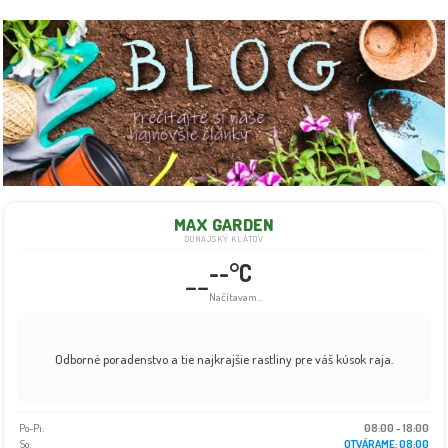
MAX GARDEN
DUNAJSKÝ KLÁTOV
--°C
--
Načítavam...
Odborné poradenstvo a tie najkrajšie rastliny pre váš kúsok raja.
Po-Pi:
08:00 - 18:00
So:
OTVÁRAME: 08:00