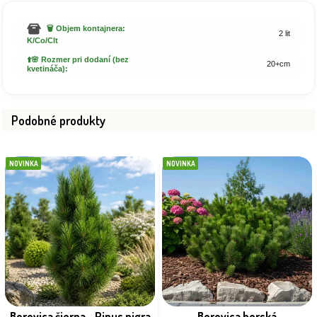
🗑️ Objem kontajnera:
2 lit
K/Co/Clt
⬆️🌸 Rozmer pri dodaní (bez
20+cm
kvetináča):
Podobné produkty
NOVINKA
NOVINKA
Borovica čierna - Pinus nigra
Borovica horská