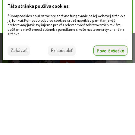
Táto stránka používa cookies
Naše záhradné centrum
Súbory cookies používame pre správne fungovanie našej webovej stránky a
jej funkcií. Pomocou súborov cookies si tiež napríklad pamätáme váš
preferovaný jazyk, zvyšujeme pre vás relevantnosť zobrazovaných reklám,
počítame návštevnosť stránok a pamätáme si vaše nastavenia vykonané na
stránke.
Táto stránka používa súbory cookies, ktoré nám
pomáhajú poskytovať služby. Používaním našich
Súhlasím
Zakázať
Prispôsobiť
Povoliť všetko
služieb vyjadrujete súhlas s používaním súborov
cookies.
Viac informácií nájdete tu.
Smrek biely - Picea glauca ´Zuckerhut´- 20+cm
Informácie pre zákazníkov
VLOŽIŤ DO KOŠÍKA
13.40 €
Blog
Obchodné podmienky
Ochrana osobných údajov
Platobné možnosti
Cenník dopravy