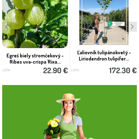
Ľaliovník tulipánokvetý -
Egreš biely stromčekový -
Liriodendron tulipifer...
Ribes uva-crispa 'Rixa...
22.90 €
172.30 €
s DPH
s DPH