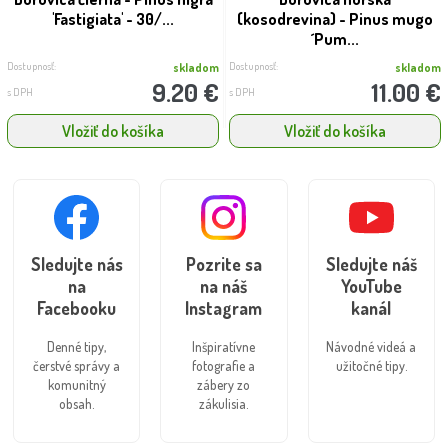
'Fastigiata' - 30/...
(kosodrevina) - Pinus mugo
´Pum...
Dostupnosť:
Dostupnosť:
skladom
skladom
9.20 €
11.00 €
s DPH
s DPH
Vložiť do košíka
Vložiť do košíka
Sledujte nás
Pozrite sa
Sledujte náš
na
na náš
YouTube
Facebooku
Instagram
kanál
Denné tipy,
Inšpiratívne
Návodné videá a
čerstvé správy a
fotografie a
užitočné tipy.
komunitný
zábery zo
obsah.
zákulisia.