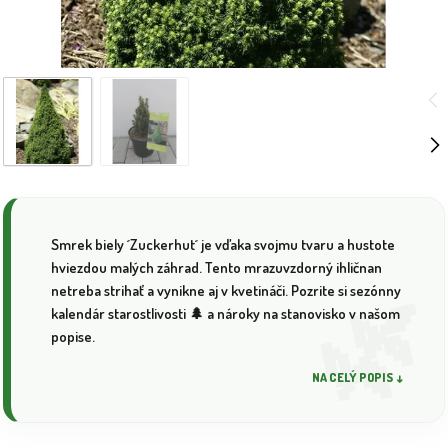
Smrek biely ´Zuckerhut´ je vďaka svojmu tvaru a hustote
hviezdou malých záhrad. Tento mrazuvzdorný ihličnan
netreba strihať a vynikne aj v kvetináči. Pozrite si sezónny
kalendár starostlivosti 🌲 a nároky na stanovisko v našom
popise.
NA CELÝ POPIS ↓