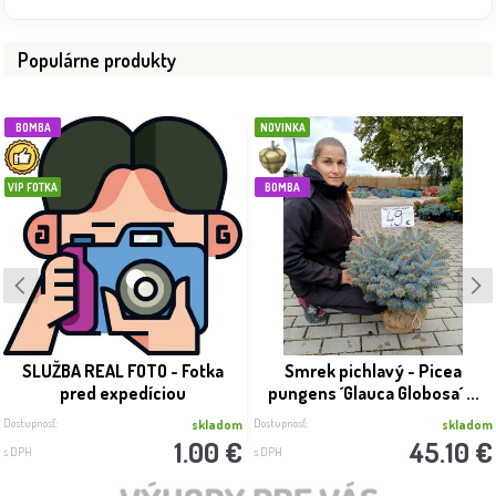
Populárne produkty
BOMBA
NOVINKA
VIP FOTKA
BOMBA
SLUŽBA REAL FOTO - Fotka
Smrek pichlavý - Picea
pred expedíciou
pungens ´Glauca Globosa´ ...
Dostupnosť:
Dostupnosť:
skladom
skladom
1.00 €
45.10 €
s DPH
s DPH