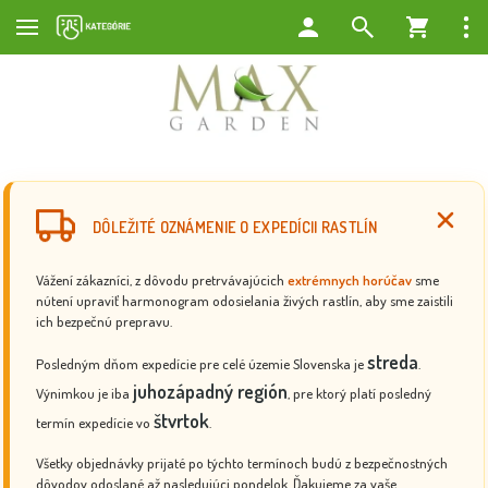
DÔLEŽITÉ OZNÁMENIE O EXPEDÍCII RASTLÍN
Vážení zákazníci, z dôvodu pretrvávajúcich
extrémnych horúčav
sme
nútení upraviť harmonogram odosielania živých rastlín, aby sme zaistili
ich bezpečnú prepravu.
streda
Posledným dňom expedície pre celé územie Slovenska je
.
juhozápadný región
Výnimkou je iba
, pre ktorý platí posledný
štvrtok
termín expedície vo
.
Všetky objednávky prijaté po týchto termínoch budú z bezpečnostných
dôvodov odoslané až nasledujúci pondelok. Ďakujeme za vaše