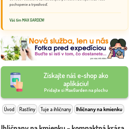
pochopenie a trpezlivosť.
Váš tím MAX GARDEN!
Získajte náš e-shop ako
aplikáciu!
Pridajte si MaxGarden na plochu
Úvod
Rastliny
Tuje a ihličnany
Ihličnany na kmienku
Ihličnany na kmienku – kompaktná krása