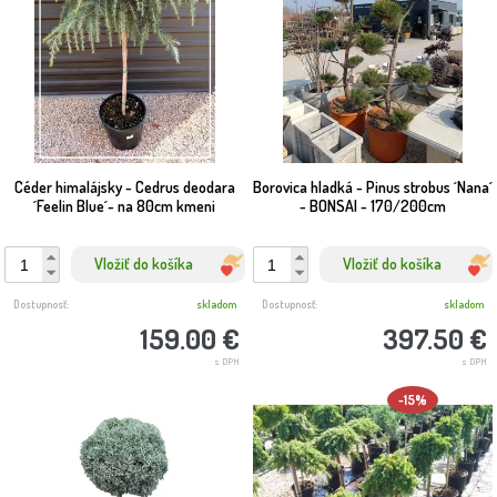
Céder himalájsky - Cedrus deodara
Borovica hladká - Pinus strobus ´Nana´
´Feelin Blue´- na 80cm kmeni
- BONSAI - 170/200cm
Vložiť do košíka
Vložiť do košíka
Dostupnosť:
skladom
Dostupnosť:
skladom
159.00 €
397.50 €
s DPH
s DPH
-15%