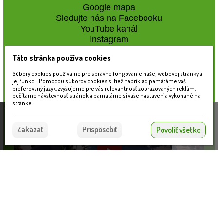
Google mapa
Sledujte nás na Facebooku
YouTube kanál
Instagram
Táto stránka používa cookies
Naše záhradné centrum
Súbory cookies používame pre správne fungovanie našej webovej stránky a
jej funkcií. Pomocou súborov cookies si tiež napríklad pamätáme váš
preferovaný jazyk, zvyšujeme pre vás relevantnosť zobrazovaných reklám,
počítame návštevnosť stránok a pamätáme si vaše nastavenia vykonané na
stránke.
Táto stránka používa súbory cookies, ktoré nám
pomáhajú poskytovať služby. Používaním našich
Súhlasím
Zakázať
Prispôsobiť
Povoliť všetko
služieb vyjadrujete súhlas s používaním súborov
cookies.
Viac informácií nájdete tu.
Nahrávam...
Informácie pre zákazníkov
VLOŽIŤ DO KOŠÍKA
Blog