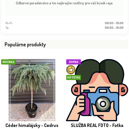
Odborné poradenstvo a tie najkrajšie rastliny pre váš kúsok raja.
Po-Pi:
08:00 - 18:00
So:
08:00 - 16:00
Populárne produkty
NOVINKA
BOMBA
VIP FOTKA
Céder himalájsky - Cedrus
SLUŽBA REAL FOTO - Fotka