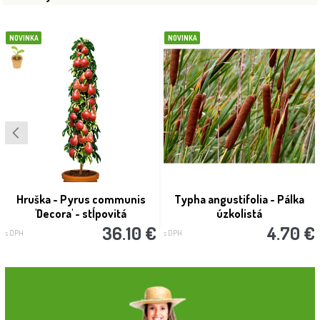
NOVINKA
NOVINKA
Hruška - Pyrus communis
Typha angustifolia - Pálka
'Decora' - stĺpovitá
úzkolistá
36.10 €
4.70 €
s DPH
s DPH