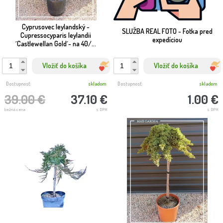
Cyprusovec leylandský -
SLUŽBA REAL FOTO - Fotka pred
Cupressocyparis leylandii
expedíciou
´Castlewellan Gold´- na 40/...
Vložiť do košíka
Vložiť do košíka
Dostupnosť:
skladom
Dostupnosť:
skladom
39.00 €
37.10 €
1.00 €
bežná cena
s DPH
s DPH