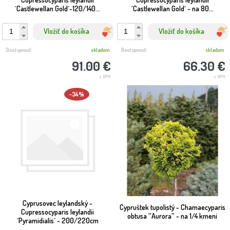
´Castlewellan Gold´-120/140...
´Castlewellan Gold´ - na 80...
Vložiť do košíka
Vložiť do košíka
Dostupnosť:
skladom
Dostupnosť:
skladom
91.00 €
66.30 €
s DPH
s DPH
-34%
Cyprusovec leylandský -
Cypruštek tupolistý - Chamaecyparis
Cupressocyparis leylandii
obtusa ''Aurora'' - na 1/4 kmeni
´Pyramidialis´ - 200/220cm