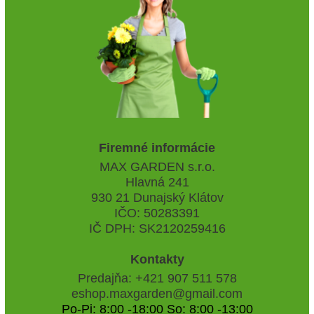
Firemné informácie
MAX GARDEN s.r.o.
Hlavná 241
930 21 Dunajský Klátov
IČO: 50283391
IČ DPH: SK2120259416
Kontakty
Predajňa: +421 907 511 578
eshop.maxgarden@gmail.com
Po-Pi: 8:00 -18:00 So: 8:00 -13:00