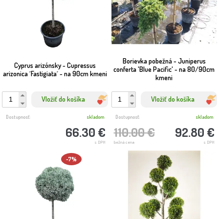
Borievka pobežná - Juniperus
Cyprus arizónsky - Cupressus
conferta 'Blue Pacific' - na 80/90cm
arizonica ´Fastigiata´ - na 90cm kmeni
kmeni
Vložiť do košíka
Vložiť do košíka
Dostupnosť:
skladom
Dostupnosť:
skladom
66.30 €
110.00 €
92.80 €
s DPH
bežná cena
s DPH
-7%