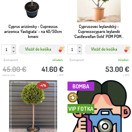
Cyprus arizónsky - Cupressus
Cyprusovec leylandský -
arizonica ´Fastigiata´ - na 40/50cm
Cupressocyparis leylandii
kmeni
´Castlewellan Gold´ POM POM...
Vložiť do košíka
Vložiť do košíka
Dostupnosť:
skladom
Dostupnosť:
skladom
45.00 €
41.60 €
53.00 €
bežná cena
s DPH
s DPH
BOMBA
-4%
VIP FOTKA