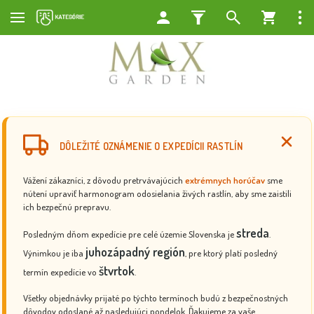
DÔLEŽITÉ OZNÁMENIE O EXPEDÍCII RASTLÍN
Vážení zákazníci, z dôvodu pretrvávajúcich
extrémnych horúčav
sme
nútení upraviť harmonogram odosielania živých rastlín, aby sme zaistili
ich bezpečnú prepravu.
streda
Posledným dňom expedície pre celé územie Slovenska je
.
juhozápadný región
Výnimkou je iba
, pre ktorý platí posledný
štvrtok
termín expedície vo
.
Všetky objednávky prijaté po týchto termínoch budú z bezpečnostných
dôvodov odoslané až nasledujúci pondelok. Ďakujeme za vaše