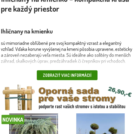
pre každý priestor
Ihličnany na kmienku
sú mimoriadne obľúbené pre svoj kompaktný vzrast a elegantný
vzhľad. Vďaka korune vyvýšenej na kmeni pôsobia upravene, esteticky
a zároveň nezaberajú veľa miesta. Sú ideálne ako solitéry do menších
záhrad, skalkových úprav, predzáhradiek či črepníkov pri vchodoch.
🌲 Výhody kmienkových ihličnanov: atraktívny tvar a architektonický
ZOBRAZIŤ VIAC INFORMÁCIÍ
efekt, vhodné do črepníkov aj do zeme, ľahká údržba a tvarovanie,
vďaka výške kmeňa nezakrývajú výhľad ani svetlo. 🎋 Obľúbené druhy
medzi kmienkovými ihličnanmi:
borovica (Pinus)
– s jemnými ihlicami a
vzdušnou korunou,
smrek (Picea)
– guľovité alebo previsnuté tvary,
tis
(Taxus)
– kompaktný a tvarovateľný, ideálny aj do tieňa,
tuja (Thuja)
–
vždyzelená klasika s elegantným habitusom. ✨ Či už si vyberiete
prirodzený guľovitý tvar alebo bonsajovo formovanú korunu, ihličnany
NOVINKA
na kmienku prinesú do vašej záhrady štýl a osobitý charakter – s
minimálnou údržbou a maximálnym efektom.