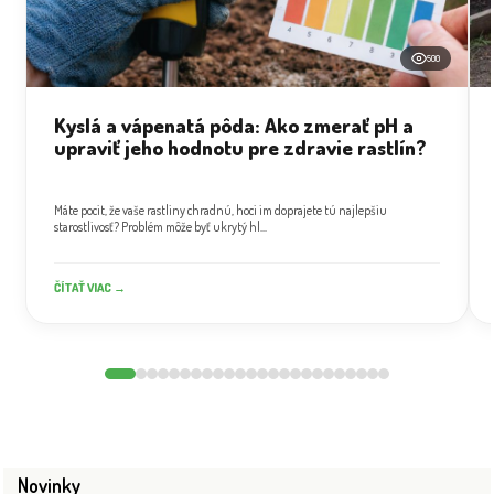
500
Kyslá a vápenatá pôda: Ako zmerať pH a
upraviť jeho hodnotu pre zdravie rastlín?
Máte pocit, že vaše rastliny chradnú, hoci im doprajete tú najlepšiu
starostlivosť? Problém môže byť ukrytý hl...
ČÍTAŤ VIAC →
Novinky