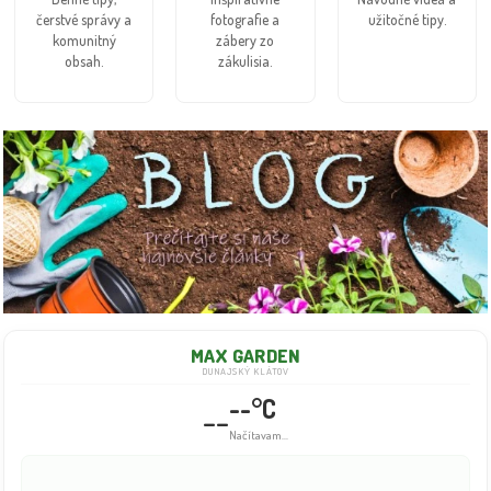
čerstvé správy a
fotografie a
užitočné tipy.
komunitný
zábery zo
obsah.
zákulisia.
MAX GARDEN
DUNAJSKÝ KLÁTOV
--°C
--
Načítavam...