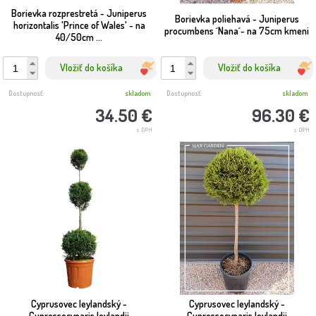
Borievka rozprestretá - Juniperus
Borievka poliehavá - Juniperus
horizontalis 'Prince of Wales' - na
procumbens ´Nana´- na 75cm kmeni
40/50cm ...
Vložiť do košíka
Vložiť do košíka
Dostupnosť:
skladom
Dostupnosť:
skladom
34.50 €
96.30 €
s DPH
s DPH
Cyprusovec leylandský -
Cyprusovec leylandský -
Cupressocyparis leylandii
Cupressocyparis leylandii