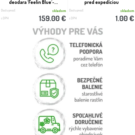
deodara ´Feelin Blue´-...
pred expedíciou
Dostupnosť:
Dostupnosť:
skladom
skladom
159.00 €
1.00 €
s DPH
s DPH