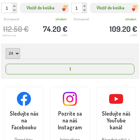
Vložiť do košíka
Vložiť do košíka
Dostupnosť:
skladom
Dostupnosť:
skladom
112.50 €
74.20 €
109.20 €
bežná cena
s DPH
s DPH
1
Sledujte nás
Pozrite sa
Sledujte náš
na
na náš
YouTube
Facebooku
Instagram
kanál
Denné tipy,
Inšpiratívne
Návodné videá a