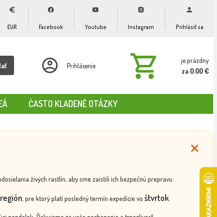
EUR
Facebook
Youtube
Instagram
Prihlásiť sa
je prázdny
dať
Prihlásenie
za 0.00 €
EÁ
ČASTO KLADENÉ OTÁZKY
ielania živých rastlín, aby sme zaistili ich bezpečnú prepravu.
región
štvrtok
, pre ktorý platí posledný termín expedície vo
.
ci pondelok. Ďakujeme za vaše pochopenie a trpezlivosť.