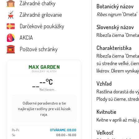
Záhradné chatky
Botanický názov
Záhradné grilovanie
Ribes nigrum
'Ometa'
Darčekové poukážky
Slovenský názov
Ríbezľa čierna 'Ometa
AKCIA
Charakteristika
Poštové schránky
Ríbezľa čierna 'Omet
sú stredne veľké, čie
MAX GARDEN
likérov. Okrem vynikaj
DUNAJSKÝ KLÁTOV
--°C
--
Vzhľad
Načítavam...
Rastlina dorastá do vý
Plody sú čierne, stred
Odborné poradenstvo a tie
najkrajšie rastliny pre váš kúsok
Kvitnutie
raja.
Kvitne v apríli až máji
Po-Pi:
OTVÁRAME: 08:00
Veľkosť
So:
08:00 - 16:00