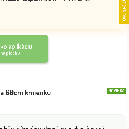
ko aplikáciu!
 na plochu
 na 60cm kmienku
NOVINKA
ezľa čierna 'Ometa' je skvelou voľbou pre záhradníkov, ktorí