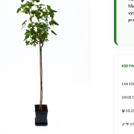
hľ
vý
pr
KÓD P
EAN KÓ
ORIEN
🗑️ OB
📏🌴 V