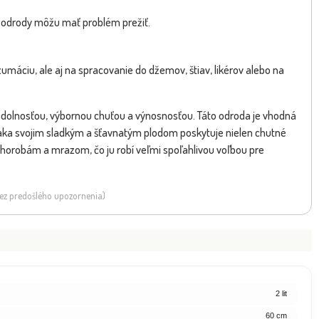
né odrody môžu mať problém prežiť.
zumáciu, ale aj na spracovanie do džemov, štiav, likérov alebo na
u odolnosťou, výbornou chuťou a výnosnosťou. Táto odroda je vhodná
ďaka svojim sladkým a šťavnatým plodom poskytuje nielen chutné
 chorobám a mrazom, čo ju robí veľmi spoľahlivou voľbou pre
 bez predošlého upozornenia)
2 lit
60 cm