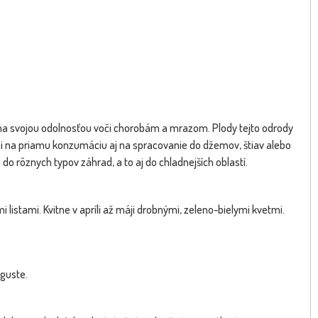
ma svojou odolnosťou voči chorobám a mrazom. Plody tejto odrody
nymi na priamu konzumáciu aj na spracovanie do džemov, štiav alebo
do rôznych typov záhrad, a to aj do chladnejších oblastí.
listami. Kvitne v apríli až máji drobnými, zeleno-bielymi kvetmi.
uguste.