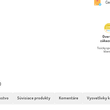
Ce
Ove
zákaz
Tisícky s
klien
0
nstvo
Súvisiace produkty
Komentáre
Vysvetlivky 