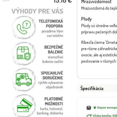
Mrazuvzdornosť
Mrazuvzdorná do teplot
Plody
Plody sú stredne veľké
prípravu pečených do
Ríbezľa čierna 'Ometa
pre rôzne záhradnícke
ovocie, ale aj esteti
pestovanie v rôznych
Špecifikácia
🗑️ Objem kontajn
📏🌴 Výska kmeňa: KM