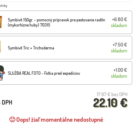
plnky
+6.80 €
Symbivit 150gr. - pomocný prípravok pre pestovanie rastlín
(mykorhízne huby) 70315
skladom
+7.50 €
Symbivit Tric + Trichoderma
skladom
+1.00 €
SLUŽBA REAL FOTO - Fotka pred expedíciou
skladom
17.97 €
bez DPH
22.10 €
s DPH
🙁 Oops! žiaľ momentálne nedostupné