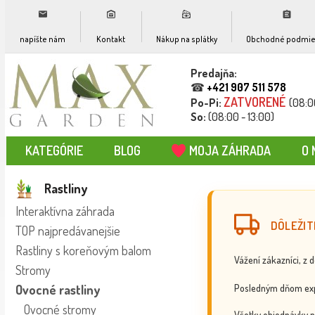
napíšte nám
Kontakt
Nákup na splátky
Obchodné podmie
Predajňa:
☎
+421 907 511 578
ZATVORENÉ
Po-Pi:
(08:0
So:
(08:00 - 13:00)
KATEGÓRIE
BLOG
MOJA ZÁHRADA
O 
Rastliny
Interaktívna záhrada
DÔLEŽIT
TOP najpredávanejšie
Rastliny s koreňovým balom
Vážení zákazníci, z 
Stromy
Posledným dňom exp
Ovocné rastliny
Ovocné stromy
Všetky objednávky p