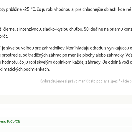
y približne -25 °C, čo ju robí vhodnou aj pre chladnejšie oblasti, kde i
, čierne, s intenzívnou, sladko-kyslou chuťou. Sú ideálne na priamu kon
brôt.
' je skvelou voľbou pre záhradníkov, ktorí hľadajú odrodu s vynikajúco
 prostredie, od tradičných záhrad po menšie plochy alebo záhradky. V
ckú hodnotu, čo ju robí skvelým doplnkom každej záhrady. Je odolná voči
 klimatických podmienkach.
(vyhradzujeme si právo meniť tieto popisy a špecifikácie
era: K/Co/Clt