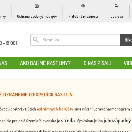
nky
Ochrana osobných údajov
Platobné možnosti
Doprava
Hľa
0 - 18:00)
NÁS
AKO BALÍME RASTLINY?
O NÁS PÍSALI
VID
É OZNÁMENIE O EXPEDÍCII RASTLÍN
dôvodu pretrvávajúcich
extrémnych horúčav
sme nútení upraviť harmonogram odos
streda
juhozápadný 
edície pre celé územie Slovenska je
. Výnimkou je iba
rijaté po týchto termínoch budú z bezpečnostných dôvodov odoslané až nasledujú