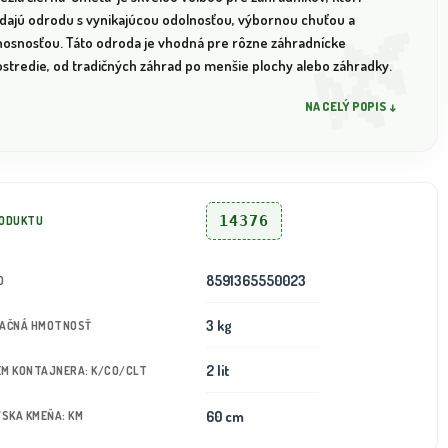
adajú odrodu s vynikajúcou odolnosťou, výbornou chuťou a
nosnosťou. Táto odroda je vhodná pre rôzne záhradnícke
ostredie, od tradičných záhrad po menšie plochy alebo záhradky.
NA CELÝ POPIS ↓
14376
RODUKTU
8591365550023
D
3 kg
TAČNÁ HMOTNOSŤ
2 lit
JEM KONTAJNERA: K/CO/CLT
60 cm
ÝSKA KMEŇA: KM