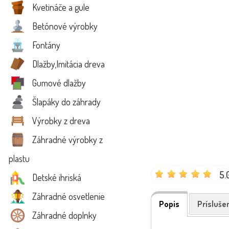
Kvetináče a gule
Betónové výrobky
Fontány
Dlažby,Imitácia dreva
Gumové dlažby
Šlapáky do záhrady
Výrobky z dreva
Záhradné výrobky z
plastu
5.
Detské ihriská
Záhradné osvetlenie
Popis
Prísluše
Záhradné doplnky