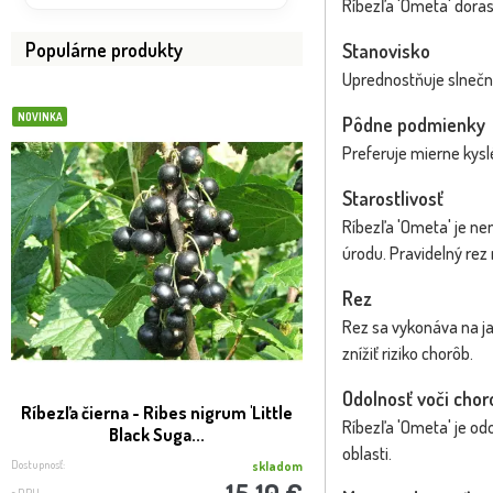
Ríbezľa 'Ometa' doras
Populárne produkty
Stanovisko
Uprednostňuje slnečné 
NOVINKA
NOVINKA
Pôdne podmienky
Preferuje mierne kysl
Starostlivosť
Ríbezľa 'Ometa' je ne
úrodu. Pravidelný rez
Rez
Rez sa vykonáva na ja
znížiť riziko chorôb.
Odolnosť voči cho
Ríbezľa čierna - Ribes nigrum 'Little
Ríbezľa červená ST
Ríbezľa 'Ometa' je od
Black Suga...
Ribes rubrum '
oblasti.
Dostupnosť:
Dostupnosť:
skladom
15.10 €
s DPH
s DPH