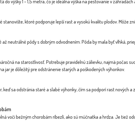
tá do výšky 1 – 1,5 metra, čo je ideálna výška na pestovanie v záhradá
stanovište, ktoré podporuje lepší rast a vysokú kvalitu plodov. Môže zni
Ríbezľa biela STROMČEKOVÁ - Ribes
Ríbezľ
NOVINKA
NOVINKA
rubrum 'Primus...
é až neutrálné pôdy s dobrým odvodnením. Pôda by mala byť vlhká, priepu
náročná na starostlivosť. Potrebuje pravidelnú zálievku, najmä počas s
 na jar je dôležitý pre odstránenie starých a poškodených výhonkov.
r, keď sa odstránia staré a slabé výhonky, čím sa podporí rast nových a
robám
ROMČEKOVÁ -
olná voči bežným chorobám ríbezlí, ako sú múčnatka a hrdza. Je tiež odo
Jon...
Dostupnosť:
Dostupnosť:
skladom
skladom
22.90 €
22.90 €
s DPH
s DPH