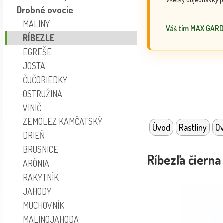
Drobné ovocie
MALINY
Váš tím MAX GAR
RÍBEZLE
EGREŠE
JOSTA
ČUČORIEDKY
OSTRUŽINA
VINIČ
ZEMOLEZ KAMČATSKÝ
Úvod
Rastliny
Ov
DRIEŇ
BRUSNICE
Ríbezľa čiern
ARÓNIA
RAKYTNÍK
JAHODY
MUCHOVNÍK
MALINOJAHODA