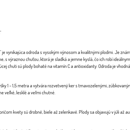
'
a' je vynikajúca odroda s vysokým výnosom a kvalitnými plodmi. Je zná
rne, s výraznou chuťou, ktorá je sladká a jemne kyslá, čo ich robí ideál
úcej chuti sú plody bohaté na vitamín C a antioxidanty. Odroda je vhodná 
šky 1 – 1,5 metra a vytvára rozvetvený ker s tmavozelenými, zúbkovanými 
ne veľké, lesklé a veľmi chutné.
, pričom kvety sú drobné, biele až zelenkavé. Plody sa objavujú v júli až a