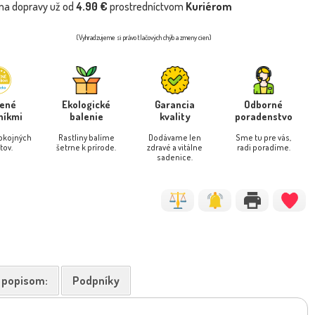
na dopravy už od
4.90 €
prostredníctvom
Kuriérom
(Vyhradzujeme si právo tlačových chýb a zmeny cien)
rené
Ekologické
Garancia
Odborné
níkmi
balenie
kvality
poradenstvo
pokojných
Rastliny balíme
Dodávame len
Sme tu pre vás,
tov.
šetrne k prírode.
zdravé a vitálne
radi poradíme.
sadenice.
k popisom:
Podpníky