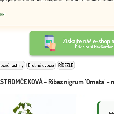
DEN!
Získajte náš e-shop a
Pridajte si MaxGarden
ocné rastliny
Drobné ovocie
RÍBEZLE
a STROMČEKOVÁ - Ribes nigrum 'Ometa' -
Ríb