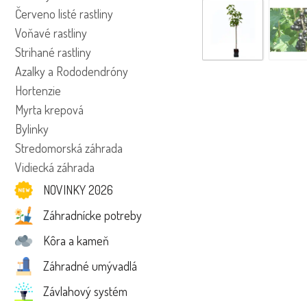
Červeno listé rastliny
Voňavé rastliny
Strihané rastliny
Azalky a Rododendróny
Hortenzie
Myrta krepová
Bylinky
Stredomorská záhrada
Vidiecká záhrada
NOVINKY 2026
Záhradnícke potreby
Kôra a kameň
Záhradné umývadlá
Závlahový systém