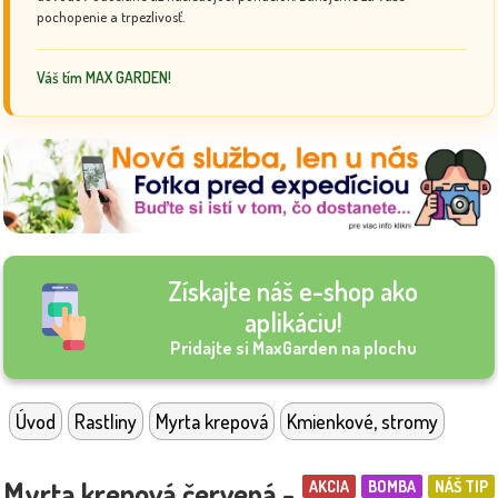
pochopenie a trpezlivosť.
Váš tím MAX GARDEN!
Získajte náš e-shop ako
aplikáciu!
Pridajte si MaxGarden na plochu
Úvod
Rastliny
Myrta krepová
Kmienkové, stromy
Myrta krepová červená -
AKCIA
BOMBA
NÁŠ TIP