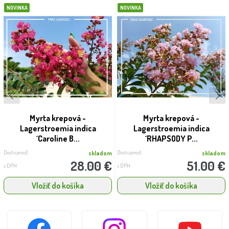
NOVINKA
NOVINKA
Myrta krepová -
Myrta krepová -
Lagerstroemia indica
Lagerstroemia indica
´Caroline B...
´RHAPSODY P...
Dostupnosť:
Dostupnosť:
skladom
skladom
28.00 €
51.00 €
s DPH
s DPH
Vložiť do košíka
Vložiť do košíka