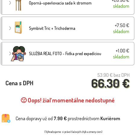
Oporná-upevňovacia sada k stromom
skladom
+7.50 €
Symbivit Tric + Trichoderma
skladom
+1.00 €
SLUŽBA REAL FOTO - Fotka pred expedíciou
skladom
53.90 €
bez DPH
66.30 €
Cena s DPH
🙁 Oops! žiaľ momentálne nedostupné
Cena dopravy už od
7.90 €
prostredníctvom
Kuriérom
(Vyhradzujeme si právo tlačových chýb a zmeny cien)