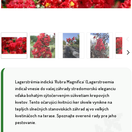
Lagerstrémia indická ´Rubra Magnifica´ (Lagerstroemia
indica) vnesie do vašej záhrady stredomorskú eleganciu
vďaka bohatým sýtočerveným súkvetiam krepových
kvetov. Tento očarujúci kvitnúci ker skvele vynikne na
teplých slnečných stanoviskách záhrad aj vo veľkých
kvetináčoch na terase. Spoznajte overené rady pre jeho
pestovanie.