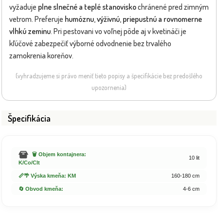
vyžaduje
plne slnečné a teplé stanovisko
chránené pred zimným
vetrom. Preferuje
humóznu, výživnú, priepustnú a rovnomerne
vlhkú zeminu
. Pri pestovani vo voľnej pôde aj v kvetináči je
kľúčové zabezpečiť výborné odvodnenie bez trvalého
zamokrenia koreňov.
(vyhradzujeme si právo meniť tieto popisy a špecifikácie bez predošlého
upozornenia)
Špecifikácia
🗑️ Objem kontajnera:
10 lit
K/Co/Clt
📏🌴 Výska kmeňa: KM
160-180 cm
🔄 Obvod kmeňa:
4-6 cm