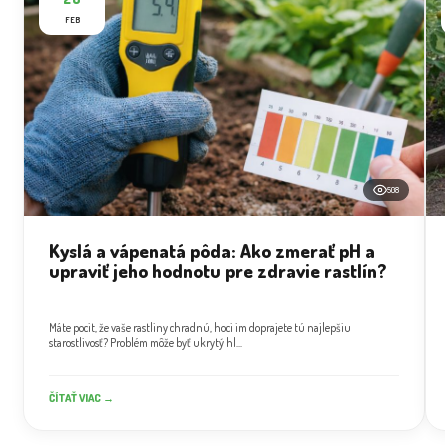
FEB
508
Kyslá a vápenatá pôda: Ako zmerať pH a
upraviť jeho hodnotu pre zdravie rastlín?
Máte pocit, že vaše rastliny chradnú, hoci im doprajete tú najlepšiu
starostlivosť? Problém môže byť ukrytý hl...
ČÍTAŤ VIAC →