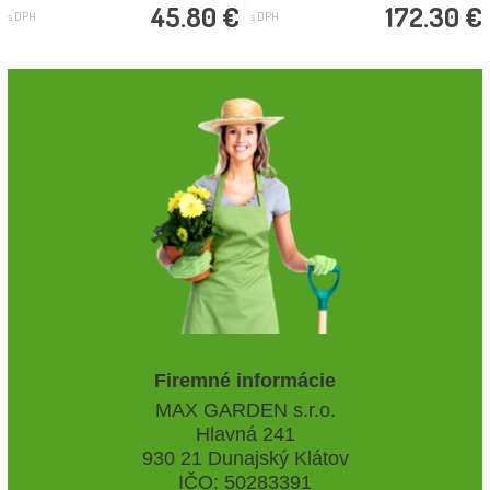
45.80 €
172.30 €
s DPH
s DPH
Firemné informácie
MAX GARDEN s.r.o.
Hlavná 241
930 21 Dunajský Klátov
IČO: 50283391