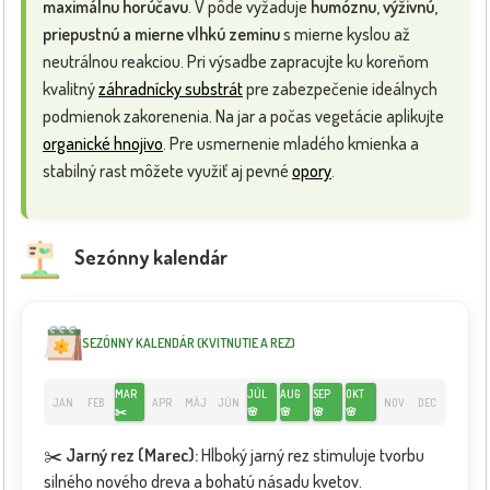
maximálnu horúčavu
. V pôde vyžaduje
humóznu, výživnú,
priepustnú a mierne vlhkú zeminu
s mierne kyslou až
neutrálnou reakciou. Pri výsadbe zapracujte ku koreňom
kvalitný
záhradnícky substrát
pre zabezpečenie ideálnych
podmienok zakorenenia. Na jar a počas vegetácie aplikujte
organické hnojivo
. Pre usmernenie mladého kmienka a
stabilný rast môžete využiť aj pevné
opory
.
Sezónny kalendár
SEZÓNNY KALENDÁR (KVITNUTIE A REZ)
MAR
JÚL
AUG
SEP
OKT
JAN
FEB
APR
MÁJ
JÚN
NOV
DEC
✂️
🌸
🌸
🌸
🌸
✂️
Jarný rez (Marec):
Hlboký jarný rez stimuluje tvorbu
silného nového dreva a bohatú násadu kvetov.