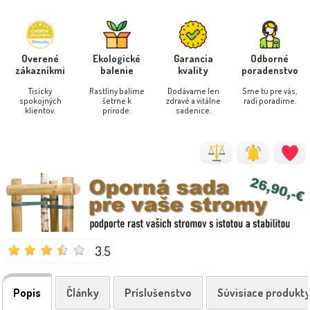
Overené
Ekologické
Garancia
Odborné
zákazníkmi
balenie
kvality
poradenstvo
Tisícky
Rastliny balíme
Dodávame len
Sme tu pre vás,
spokojných
šetrne k
zdravé a vitálne
radi poradíme.
klientov.
prírode.
sadenice.
3.5
Popis
Články
Príslušenstvo
Súvisiace produkt