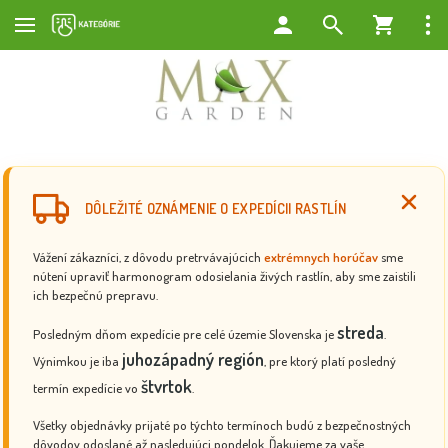
DÔLEŽITÉ OZNÁMENIE O EXPEDÍCII RASTLÍN
Vážení zákazníci, z dôvodu pretrvávajúcich
extrémnych horúčav
sme
nútení upraviť harmonogram odosielania živých rastlín, aby sme zaistili
ich bezpečnú prepravu.
streda
Posledným dňom expedície pre celé územie Slovenska je
.
juhozápadný región
Výnimkou je iba
, pre ktorý platí posledný
štvrtok
termín expedície vo
.
Všetky objednávky prijaté po týchto termínoch budú z bezpečnostných
dôvodov odoslané až nasledujúci pondelok. Ďakujeme za vaše