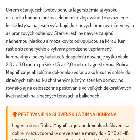
Okrem očarujúcich kvetov ponúka lagerstrémia aj vysokú
estetickú hodnotu počas celého roka. Jej oválne, tmavozelené
lesklé listy sa na jeseň vyfarbujú do žiarivých oranžovo-červených
až bronzových odtieňov. Staršie rastliny navyše zaujmú
nádhernou, hladkou a mozaikovito odlupujúcou sa kôrou. Ker
rastie stredne rýchlo a vytvára prirodzene vzpriamený,
kompaktný a pekný habitus. V dospelosti dosahuje výšku okolo
2,0 až 3,0 metra pri šírke 1,5 až 2,0 metra. Lagerstrémia
´Rubra
Magnifica´
je absolútne dokonalou voľbou ako luxusný solitér do
slnečných záhrad, ku chráneným južným stenám domov, no
rovnako aj na celosezónne pestovanie vo veľkých dekoratívnych
kvetináčoch na slnečných terasách a balkónoch.
🌍 PESTOVANIE NA SLOVENSKU A ZIMNÁ OCHRANA:
Lagerstrémia ´Rubra Magnifica´ je v podmienkach Slovenska
dobre mrazuvzdorná (v dreve znesie mrazy do -15 °C až -18