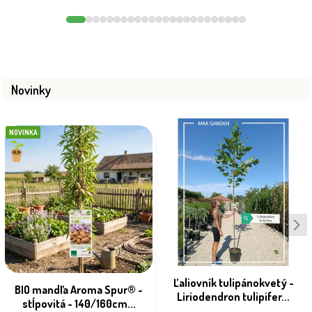
Novinky
NOVINKA
Ľaliovník tulipánokvetý -
BIO mandľa Aroma Spur® -
Liriodendron tulipifer...
stĺpovitá - 140/160cm...