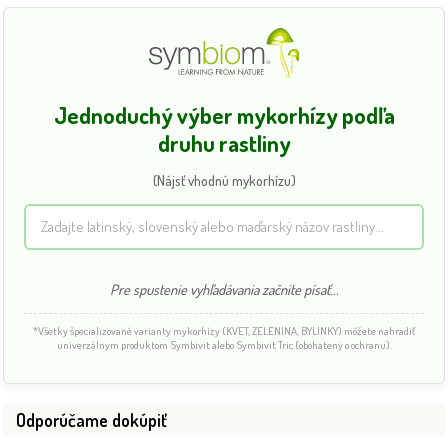
Jednoduchý výber mykorhízy podľa
druhu rastliny
(Nájsť vhodnú mykorhízu)
Pre spustenie vyhľadávania začnite písať...
*Všetky špecializované varianty mykorhízy (KVET, ZELENINA, BYLINKY) môžete nahradiť
univerzálnym produktom Symbivit alebo Symbivit Tric (obohatený o ochranu).
Odporúčame dokúpiť