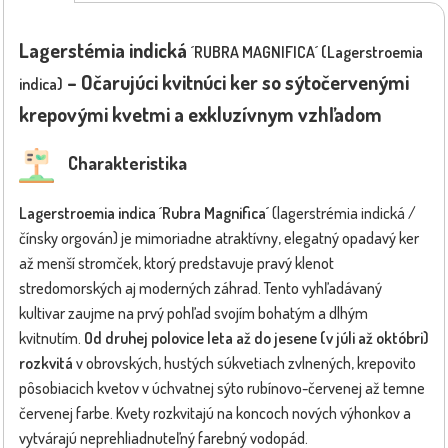
Lagerstémia indická
´RUBRA MAGNIFICA´ (Lagerstroemia
– Očarujúci kvitnúci ker so sýtočervenými
indica)
krepovými kvetmi a exkluzívnym vzhľadom
Charakteristika
Lagerstroemia indica ´Rubra Magnifica´
(lagerstrémia indická /
čínsky orgován) je mimoriadne atraktívny, elegatný opadavý ker
až menší stromček, ktorý predstavuje pravý klenot
stredomorských aj moderných záhrad. Tento vyhľadávaný
kultivar zaujme na prvý pohľad svojím bohatým a dlhým
kvitnutím.
Od druhej polovice leta až do jesene (v júli až októbri)
rozkvitá
v obrovských, hustých súkvetiach zvlnených, krepovito
pôsobiacich kvetov v úchvatnej sýto rubínovo-červenej až temne
červenej farbe. Kvety rozkvitajú na koncoch nových výhonkov a
vytvárajú neprehliadnuteľný farebný vodopád.