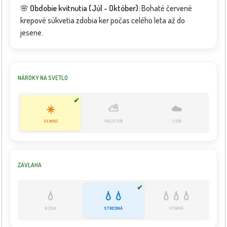
🌸
Obdobie kvitnutia (Júl - Október):
Bohaté červené
krepové súkvetia zdobia ker počas celého leta až do
jesene.
NÁROKY NA SVETLO
✔
☀️
⛅
☁️
SLNKO
POLOTIEŇ
TIEŇ
ZÁVLAHA
✔
💧
💧💧
💧💧💧
NÍZKA
STREDNÁ
VYSOKÁ