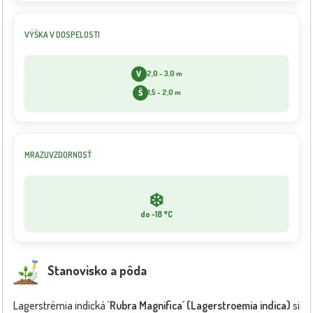
VÝŠKA V DOSPELOSTI
V
2,0 - 3,0 m
Š
1,5 - 2,0 m
MRAZUVZDORNOSŤ
❄️
do -18 °C
Stanovisko a pôda
Lagerstrémia indická
´Rubra Magnifica´ (Lagerstroemia indica)
si