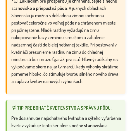
°C).
Základom pre prosperitu je chránené, teplé slnečné
stanovisko a priepustná pôda
. V južných oblastiach
Slovenska ju možno s dôkladnou zimnou ochranou
pestovať celoročne vo voľnej pôde na chránenom mieste
pri južnej stene. Mladé rastliny vyžadujú na zimu
nakopcovenie bázy zeminou s mulčom a zabalenie
nadzemnej časti do bielej netkanej textílie. Pri pestovaní v
kvetináči presunieme rastlinu na zimu do chladnej
miestnosti bez mrazu (garáž, pivnica). Hlavný radikálny rez
vykonávame skoro na jar (v marci), kedy výhonky skrátime
pomerne hlboko, čo stimuluje tvorbu silného nového dreva
a záplavu kvetov na nových výhonkoch.
💡 TIP PRE BOHATÉ KVETENSTVO A SPRÁVNU PÔDU:
Pre dosiahnutie najbohatšieho kvitnutia a sýteho vyfarbenia
kvetov vyžaduje tento ker
plne slnečné stanovisko a