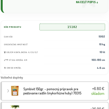
NA CELÝ POPIS ↓
15102
KÓD PRODUKTU
15102
EAN KÓD
10 kg
ORIENTAČNÁ HMOTNOSŤ
10 lit
🗑️ OBJEM KONTAJNERA: K/CO/CLT
160-180 cm
📏🌴 VÝSKA KMEŇA: KM
4-6 cm
🔄 OBVOD KMEŇA:
Voliteľné doplnky
+6.80 €
Symbivit 150gr. - pomocný prípravok pre
pestovanie rastlín (mykorhízne huby) 70315
skladom
+26.90 €