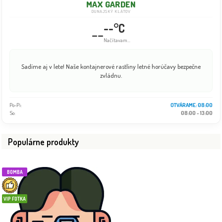
MAX GARDEN
DUNAJSKÝ KLÁTOV
--°C
--
Info dočasne nedostupné
Túžite po okamžitom tieni? Ponúkame široký výber vyrastených stromov.
Po-Pi:
08:00 - 18:00
So:
08:00 - 13:00
Populárne produkty
BOMBA
VIP FOTKA