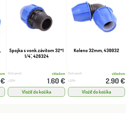
,
Spojka s vonk.závitom 32*1
Koleno 32mm, 430032
1/4'', 426324
Dostupnosť:
Dostupnosť:
dom
skladom
skladom
 €
1.60 €
2.90 €
s DPH
s DPH
Vložiť do košíka
Vložiť do košíka