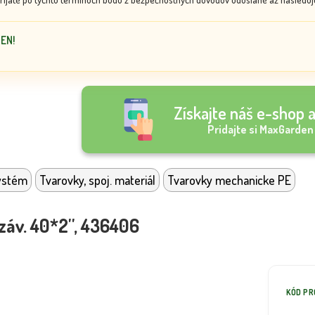
DEN!
Získajte náš e-shop a
Pridajte si MaxGarden
ystém
Tvarovky, spoj. materiál
Tvarovky mechanicke PE
záv. 40*2'', 436406
KÓD P