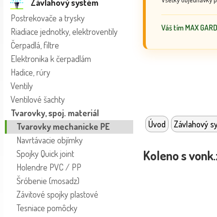
Závlahový systém
Postrekovače a trysky
Váš tím MAX GAR
Riadiace jednotky, elektroventily
Čerpadlá, filtre
Elektronika k čerpadlám
Hadice, rúry
Ventily
Ventilové šachty
Tvarovky, spoj. materiál
Úvod
Závlahový s
Tvarovky mechanicke PE
Navrtávacie objímky
Koleno s vonk.
Spojky Quick joint
Holendre PVC / PP
Šróbenie (mosadz)
Závitové spojky plastové
Tesniace pomôcky