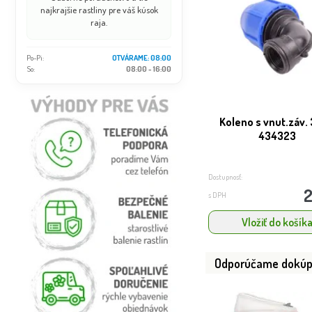
najkrajšie rastliny pre váš kúsok
raja.
Po-Pi:
OTVÁRAME: 08:00
So:
08:00 - 16:00
Koleno s vnut.záv. 3
434323
Dostupnosť:
2
s DPH
Vložiť do košík
Odporúčame dokúp