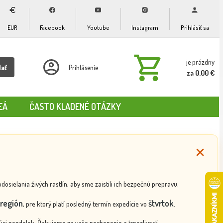
EUR
Facebook
Youtube
Instagram
Prihlásiť sa
je prázdny
dať
Prihlásenie
za 0.00 €
EÁ
ČASTO KLADENÉ OTÁZKY
ielania živých rastlín, aby sme zaistili ich bezpečnú prepravu.
región
štvrtok
, pre ktorý platí posledný termín expedície vo
.
ci pondelok. Ďakujeme za vaše pochopenie a trpezlivosť.