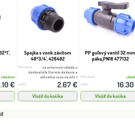
2*1'',
Spojka s vonk.závitom
PP guľový ventil 32 mm
40*3/4'', 426402
páka_PN16 477132
Dostupnosť:
na externom sklade u
dodávateľa (termín dodania a
Dostupnosť:
skladom
aktuálna cena na info.)
skla
.10 €
2.67 €
16.30
s DPH
s DPH
a
Vložiť do košíka
Vložiť do košíka
iť