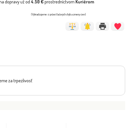
na dopravy už od
4.50 €
prostredníctvom
Kuriérom
(Vyhradzujeme si právo tlačových chýb a zmeny cien)
eme za trpezlivosť