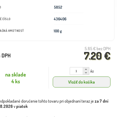
5852
D
436406
É ČÍSLO
100 g
TAČNÁ HMOTNOSŤ
5.85 €
bez DPH
7.20 €
s DPH
ks
na sklade
4 ks
Vložiť do košíka
edpokladané doručenie tohto tovaru pri objednaní teraz je
za 7 dní
.8.2026
v
piatok