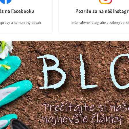
nás na Facebooku
Pozrite sa na náš Instag
é správy a komunitný obsah.
Inšpiratívne fotografie a zábery zo zá