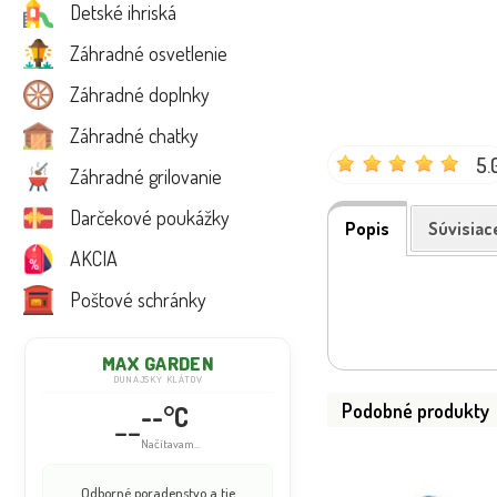
Detské ihriská
Záhradné osvetlenie
Záhradné doplnky
Záhradné chatky
5.
Záhradné grilovanie
Darčekové poukážky
Popis
Súvisiac
AKCIA
Poštové schránky
MAX GARDEN
DUNAJSKÝ KLÁTOV
Podobné produkty
--°C
--
Načítavam...
Odborné poradenstvo a tie