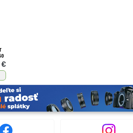
T
50
 €