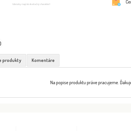
Ce
(obrázky majú len ilustračný charakter)
0
e produkty
Komentáre
Na popise produktu práve pracujeme. Ďakuj