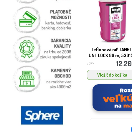
Teflonová niť TANGI
UNI-LOCK 80 m, 5301
12.20
s DPH
Vložiť do košíka