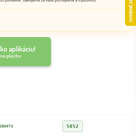
ko aplikáciu!
 na plochu
5852
RODUKTU