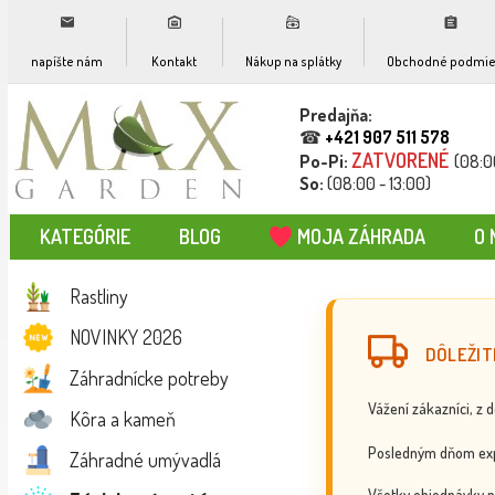
napíšte nám
Kontakt
Nákup na splátky
Obchodné podmie
Predajňa:
☎
+421 907 511 578
ZATVORENÉ
Po-Pi:
(08:0
So:
(08:00 - 13:00)
KATEGÓRIE
BLOG
MOJA ZÁHRADA
O 
Rastliny
NOVINKY 2026
DÔLEŽIT
Záhradnícke potreby
Vážení zákazníci, z 
Kôra a kameň
Posledným dňom exp
Záhradné umývadlá
Všetky objednávky p