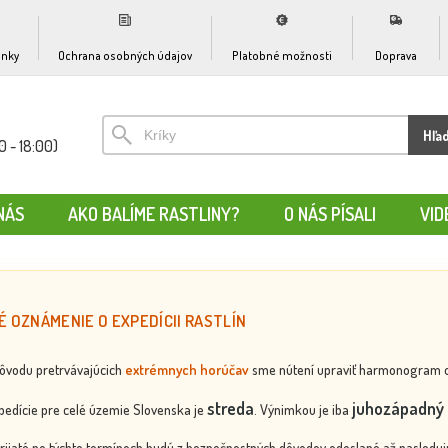
nky
Ochrana osobných údajov
Platobné možnosti
Doprava
Hľa
0 - 18:00)
NÁS
AKO BALÍME RASTLINY?
O NÁS PÍSALI
VID
É OZNÁMENIE O EXPEDÍCII RASTLÍN
dôvodu pretrvávajúcich
extrémnych horúčav
sme nútení upraviť harmonogram odos
streda
juhozápadný 
edície pre celé územie Slovenska je
. Výnimkou je iba
rijaté po týchto termínoch budú z bezpečnostných dôvodov odoslané až nasledujú