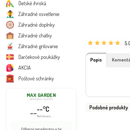
Detské ihriská
Záhradné osvetlenie
Záhradné doplnky
Záhradné chatky
5.
Záhradné grilovanie
Darčekové poukážky
Popis
Komentá
AKCIA
Poštové schránky
MAX GARDEN
DUNAJSKÝ KLÁTOV
Podobné produkty
--°C
--
Načítavam...
Odborné poradenstvo a tie