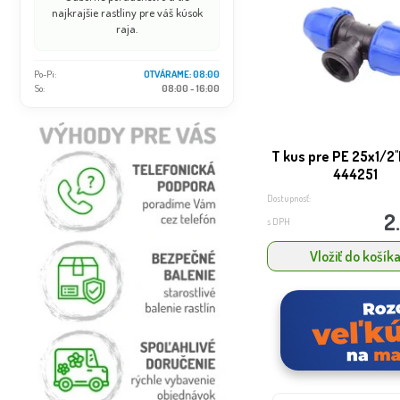
najkrajšie rastliny pre váš kúsok
raja.
Po-Pi:
OTVÁRAME: 08:00
So:
08:00 - 16:00
T kus pre PE 25x1/2'
444251
Dostupnosť:
2
s DPH
Vložiť do košík