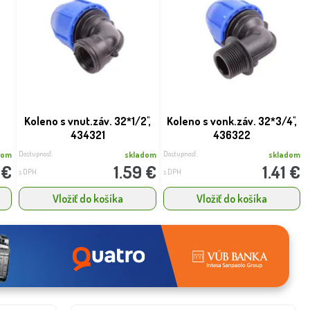
Koleno s vnut.záv. 32*1/2'',
Koleno s vonk.záv. 32*3/4'',
434321
436322
Dostupnosť:
Dostupnosť:
dom
skladom
skladom
 €
1.59 €
1.41 €
s DPH
s DPH
Vložiť do košíka
Vložiť do košíka