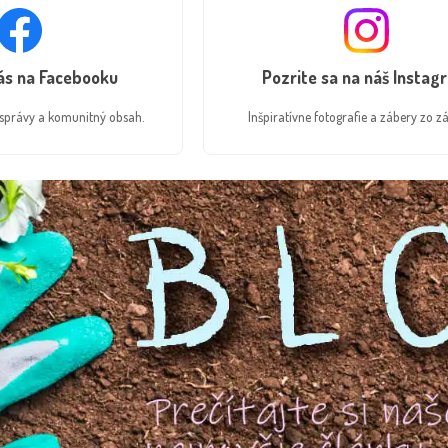
nás na Facebooku
Pozrite sa na náš Instag
é správy a komunitný obsah.
Inšpiratívne fotografie a zábery zo zá