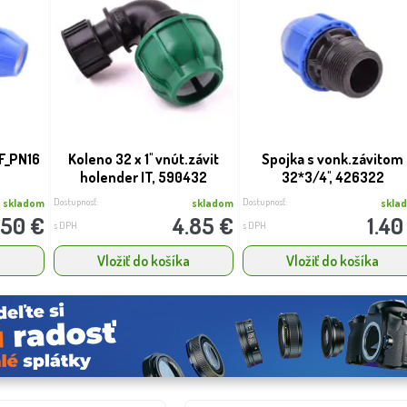
'F_PN16
Koleno 32 x 1'' vnút.závit
Spojka s vonk.závitom
holender IT, 590432
32*3/4'', 426322
Dostupnosť:
Dostupnosť:
skladom
skladom
skla
.50 €
4.85 €
1.40
s DPH
s DPH
a
Vložiť do košíka
Vložiť do košíka