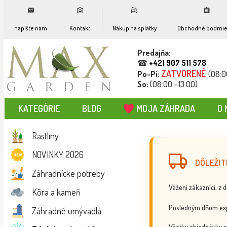
napíšte nám
Kontakt
Nákup na splátky
Obchodné podmie
Predajňa:
☎
+421 907 511 578
ZATVORENÉ
Po-Pi:
(08:0
So:
(08:00 - 13:00)
KATEGÓRIE
BLOG
MOJA ZÁHRADA
O 
Rastliny
NOVINKY 2026
DÔLEŽIT
Záhradnícke potreby
Vážení zákazníci, z 
Kôra a kameň
Posledným dňom exp
Záhradné umývadlá
Všetky objednávky p