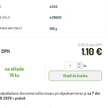
4555
D
428020
É ČÍSLO
100 g
TAČNÁ HMOTNOSŤ
0.89 €
bez DPH
1.10 €
s DPH
ks
na sklade
18 ks
Vložiť do košíka
edpokladané doručenie tohto tovaru pri objednaní teraz je
za 7 dní
.8.2026
v
piatok