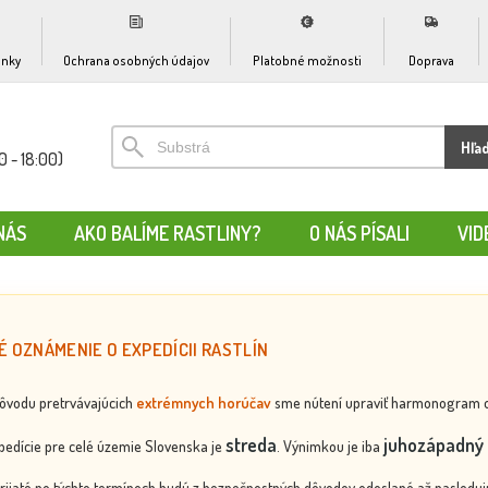
nky
Ochrana osobných údajov
Platobné možnosti
Doprava
Hľa
0 - 18:00)
NÁS
AKO BALÍME RASTLINY?
O NÁS PÍSALI
VID
É OZNÁMENIE O EXPEDÍCII RASTLÍN
dôvodu pretrvávajúcich
extrémnych horúčav
sme nútení upraviť harmonogram odos
streda
juhozápadný 
edície pre celé územie Slovenska je
. Výnimkou je iba
rijaté po týchto termínoch budú z bezpečnostných dôvodov odoslané až nasledujú