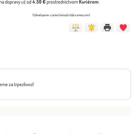
na dopravy už od
4.50 €
prostredníctvom
Kuriérom
(Vyhradzujeme si právo tlačových chýb a zmeny cien)
eme za trpezlivosť