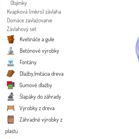
Objímky
Kvapková (mikro) závlaha
Domáce zavlažovanie
Závlahový set
Kvetináče a gule
Betónové výrobky
Fontány
Dlažby,Imitácia dreva
Gumové dlažby
Šlapáky do záhrady
Výrobky z dreva
Záhradné výrobky z
plastu