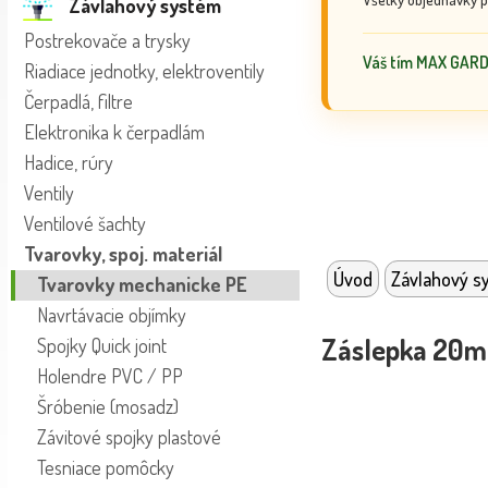
Závlahový systém
Postrekovače a trysky
Váš tím MAX GAR
Riadiace jednotky, elektroventily
Čerpadlá, filtre
Elektronika k čerpadlám
Hadice, rúry
Ventily
Ventilové šachty
Tvarovky, spoj. materiál
Úvod
Závlahový s
Tvarovky mechanicke PE
Navrtávacie objímky
Záslepka 20m
Spojky Quick joint
Holendre PVC / PP
Šróbenie (mosadz)
Závitové spojky plastové
Tesniace pomôcky