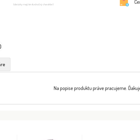
Ce
(obrázky majú len ilustračný charakter)
0
re
Na popise produktu práve pracujeme. Ďakuj