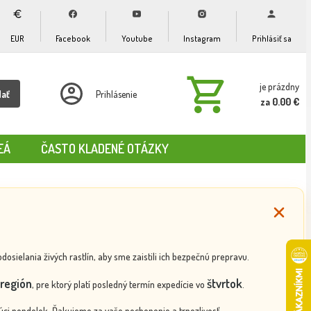
EUR
Facebook
Youtube
Instagram
Prihlásiť sa
je prázdny
dať
Prihlásenie
za 0.00 €
EÁ
ČASTO KLADENÉ OTÁZKY
ielania živých rastlín, aby sme zaistili ich bezpečnú prepravu.
región
štvrtok
, pre ktorý platí posledný termín expedície vo
.
ci pondelok. Ďakujeme za vaše pochopenie a trpezlivosť.