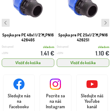
Spojka pre PE 40x1 1/2''M_PN16
Spojka pre PE 25x1/2''M_PN16
426405
426251
Dostupnosť:
Dostupnosť:
skladom
skladom
1.41 €
1.10 €
s DPH
s DPH
Vložiť do košíka
Vložiť do košíka
Sledujte nás
Pozrite sa
Sledujte náš
na
na náš
YouTube
Facebooku
Instagram
kanál