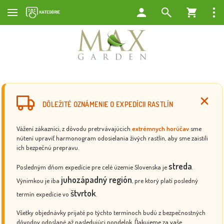
DÔLEŽITÉ OZNÁMENIE O EXPEDÍCII RASTLÍN
Vážení zákazníci, z dôvodu pretrvávajúcich
extrémnych horúčav
sme
nútení upraviť harmonogram odosielania živých rastlín, aby sme zaistili
ich bezpečnú prepravu.
streda
Posledným dňom expedície pre celé územie Slovenska je
.
juhozápadný región
Výnimkou je iba
, pre ktorý platí posledný
štvrtok
termín expedície vo
.
Všetky objednávky prijaté po týchto termínoch budú z bezpečnostných
dôvodov odoslané až nasledujúci pondelok. Ďakujeme za vaše