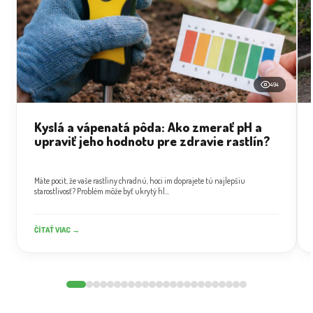
494
Kyslá a vápenatá pôda: Ako zmerať pH a
upraviť jeho hodnotu pre zdravie rastlín?
Máte pocit, že vaše rastliny chradnú, hoci im doprajete tú najlepšiu
starostlivosť? Problém môže byť ukrytý hl...
ČÍTAŤ VIAC →