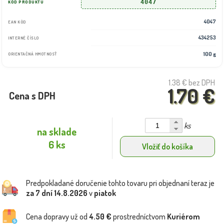
4047
KÓD PRODUKTU
4047
EAN KÓD
434253
INTERNÉ ČÍSLO
100 g
ORIENTAČNÁ HMOTNOSŤ
1.38 €
bez DPH
1.70 €
Cena s DPH
ks
na sklade
6 ks
Vložiť do košíka
Predpokladané doručenie tohto tovaru pri objednaní teraz je
za 7 dní
14.8.2026
v
piatok
Cena dopravy už od
4.50 €
prostredníctvom
Kuriérom