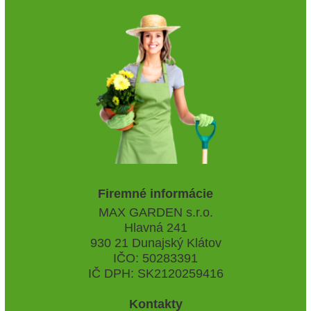
Firemné informácie
MAX GARDEN s.r.o.
Hlavná 241
930 21 Dunajský Klátov
IČO: 50283391
IČ DPH: SK2120259416
Kontakty