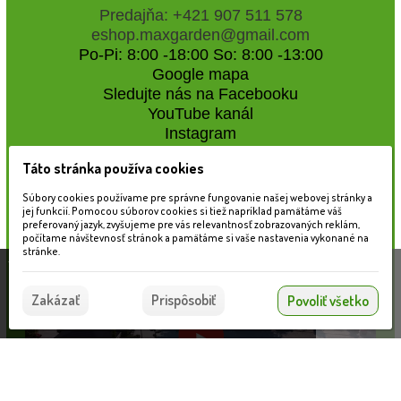
Predajňa: +421 907 511 578
eshop.maxgarden@gmail.com
Po-Pi: 8:00 -18:00 So: 8:00 -13:00
Google mapa
Sledujte nás na Facebooku
YouTube kanál
Instagram
Táto stránka používa cookies
Naše záhradné centrum
Súbory cookies používame pre správne fungovanie našej webovej stránky a
jej funkcií. Pomocou súborov cookies si tiež napríklad pamätáme váš
preferovaný jazyk, zvyšujeme pre vás relevantnosť zobrazovaných reklám,
počítame návštevnosť stránok a pamätáme si vaše nastavenia vykonané na
stránke.
Táto stránka používa súbory cookies, ktoré nám
pomáhajú poskytovať služby. Používaním našich
Súhlasím
Zakázať
Prispôsobiť
Povoliť všetko
služieb vyjadrujete súhlas s používaním súborov
cookies.
Viac informácií nájdete tu.