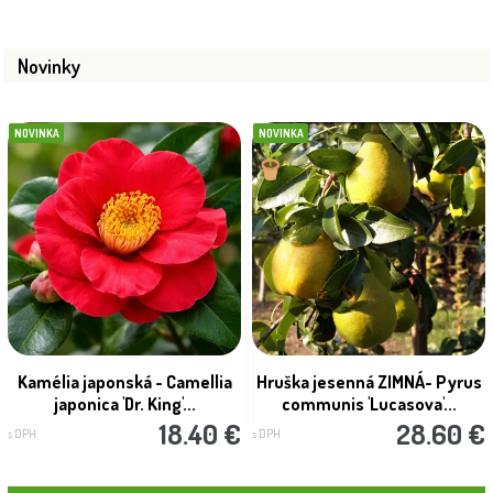
Novinky
NOVINKA
NOVINKA
Kamélia japonská - Camellia
Hruška jesenná ZIMNÁ- Pyrus
japonica 'Dr. King'...
communis 'Lucasova'...
18.40 €
28.60 €
s DPH
s DPH