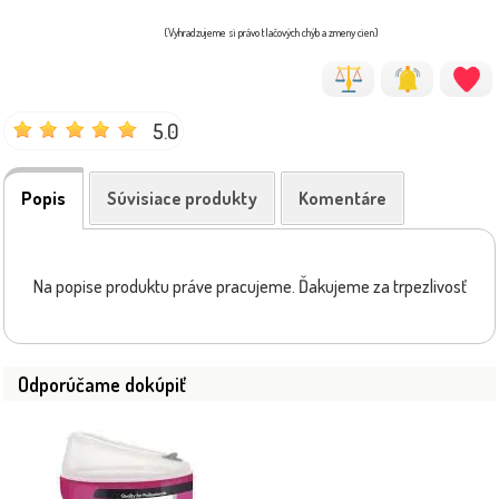
(Vyhradzujeme si právo tlačových chýb a zmeny cien)
5.0
Popis
Súvisiace produkty
Komentáre
Na popise produktu práve pracujeme. Ďakujeme za trpezlivosť
Odporúčame dokúpiť