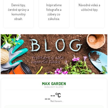
Denné tipy,
Inšpiratívne
Návodné videá a
čerstvé správy a
fotografie a
užitočné tipy.
komunitný
zábery zo
obsah.
zákulisia.
MAX GARDEN
DUNAJSKÝ KLÁTOV
--°C
--
Načítavam...