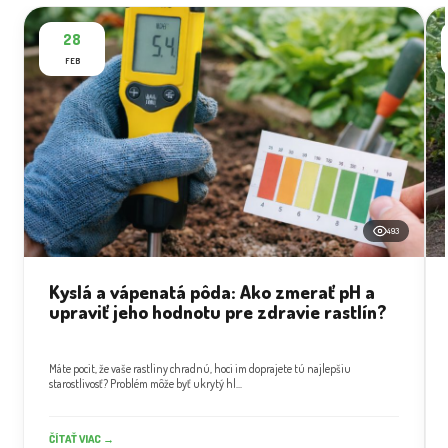
28
FEB
493
Kyslá a vápenatá pôda: Ako zmerať pH a
upraviť jeho hodnotu pre zdravie rastlín?
Máte pocit, že vaše rastliny chradnú, hoci im doprajete tú najlepšiu
starostlivosť? Problém môže byť ukrytý hl...
ČÍTAŤ VIAC →