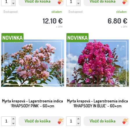
Vložiť do košíka
Vložiť do košíka
Dostupnosť:
skladom
Dostupnosť:
skladom
12.10 €
6.80 €
s DPH
s DPH
NOVINKA
NOVINKA
Myrta krepová - Lagerstroemia indica
Myrta krepová - Lagerstroemia indica
´RHAPSODY PINK´ - 60+cm
´RHAPSODY IN BLUE´ - 60+cm
Vložiť do košíka
Vložiť do košíka