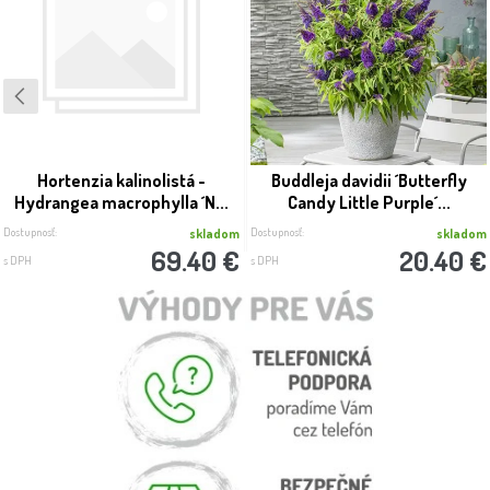
Hortenzia kalinolistá -
Buddleja davidii ´Butterfly
Hydrangea macrophylla ´N...
Candy Little Purple´...
Dostupnosť:
Dostupnosť:
skladom
skladom
69.40 €
20.40 €
s DPH
s DPH