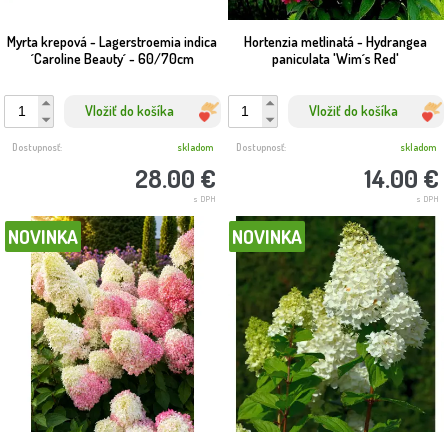
Myrta krepová - Lagerstroemia indica
Hortenzia metlinatá - Hydrangea
´Caroline Beauty´ - 60/70cm
paniculata 'Wim´s Red'
Vložiť do košíka
Vložiť do košíka
Dostupnosť:
skladom
Dostupnosť:
skladom
28.00 €
14.00 €
s DPH
s DPH
NOVINKA
NOVINKA