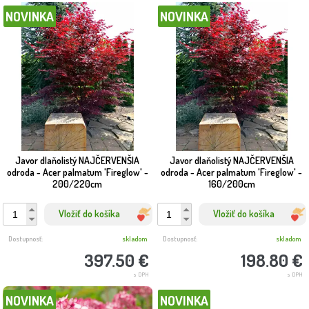
NOVINKA
NOVINKA
Javor dlaňolistý NAJČERVENŠIA
Javor dlaňolistý NAJČERVENŠIA
odroda - Acer palmatum 'Fireglow' -
odroda - Acer palmatum 'Fireglow' -
200/220cm
160/200cm
Vložiť do košíka
Vložiť do košíka
Dostupnosť:
skladom
Dostupnosť:
skladom
397.50 €
198.80 €
s DPH
s DPH
NOVINKA
NOVINKA