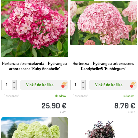
Hortenzia stromčekovitá - Hydrangea
Hortenzia - Hydrangea arborescens
arborescens 'Ruby Annabelle'
Candybelle® ´Bubblegum'
Vložiť do košíka
Vložiť do košíka
Dostupnosť:
skladom
Dostupnosť:
skladom
25.90 €
8.70 €
s DPH
s DPH