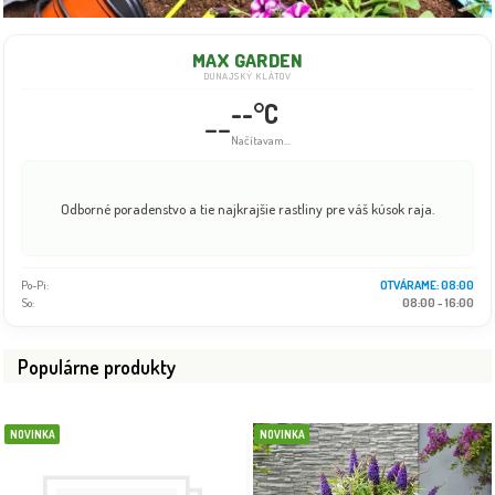
MAX GARDEN
DUNAJSKÝ KLÁTOV
--°C
--
Info dočasne nedostupné
Odborné poradenstvo a tie najkrajšie rastliny pre váš kúsok raja.
Po-Pi:
08:00 - 18:00
So:
08:00 - 16:00
Populárne produkty
NOVINKA
NOVINKA