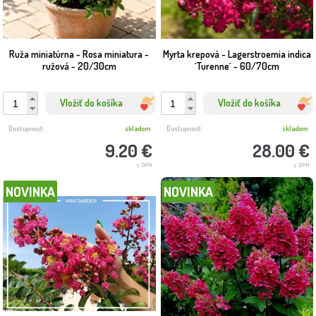
s trvalkami, ihličnanmi či ako pozadie pre sezónne výsadby.
Ruža miniatúrna - Rosa miniatura -
Myrta krepová - Lagerstroemia indica
ružová - 20/30cm
´Turenne´ - 60/70cm
Vložiť do košíka
Vložiť do košíka
Dostupnosť:
skladom
Dostupnosť:
skladom
9.20 €
28.00 €
s DPH
s DPH
NOVINKA
NOVINKA