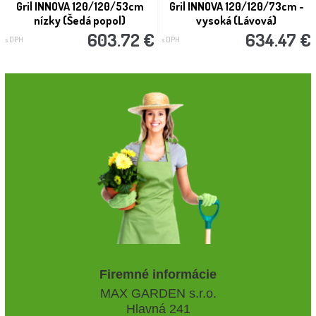
Gril INNOVA 120/120/53cm
Gril INNOVA 120/120/73cm -
nízky (Šedá popol)
vysoká (Lávová)
603.72 €
634.47 €
s DPH
s DPH
Firemné informácie
MAX GARDEN s.r.o.
Hlavná 241