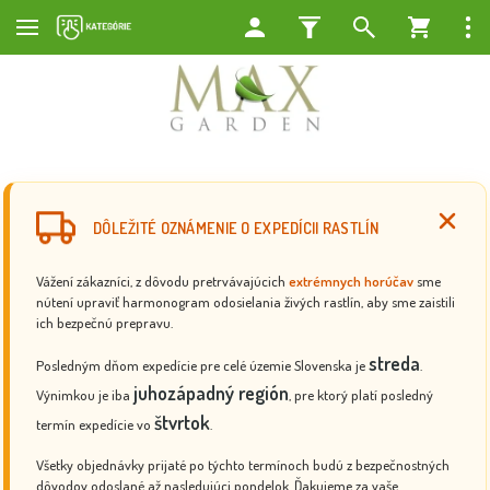
DÔLEŽITÉ OZNÁMENIE O EXPEDÍCII RASTLÍN
Vážení zákazníci, z dôvodu pretrvávajúcich
extrémnych horúčav
sme
nútení upraviť harmonogram odosielania živých rastlín, aby sme zaistili
ich bezpečnú prepravu.
streda
Posledným dňom expedície pre celé územie Slovenska je
.
juhozápadný región
Výnimkou je iba
, pre ktorý platí posledný
štvrtok
termín expedície vo
.
Všetky objednávky prijaté po týchto termínoch budú z bezpečnostných
dôvodov odoslané až nasledujúci pondelok. Ďakujeme za vaše