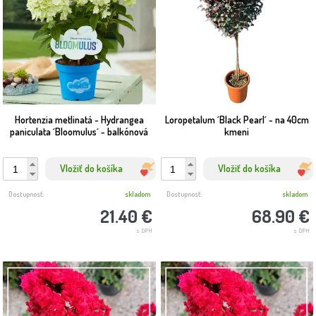
Hortenzia metlinatá - Hydrangea
Loropetalum ´Black Pearl´ - na 40cm
paniculata ´Bloomulus´ - balkónová
kmeni
Vložiť do košíka
Vložiť do košíka
Dostupnosť:
skladom
Dostupnosť:
skladom
21.40 €
68.90 €
s DPH
s DPH