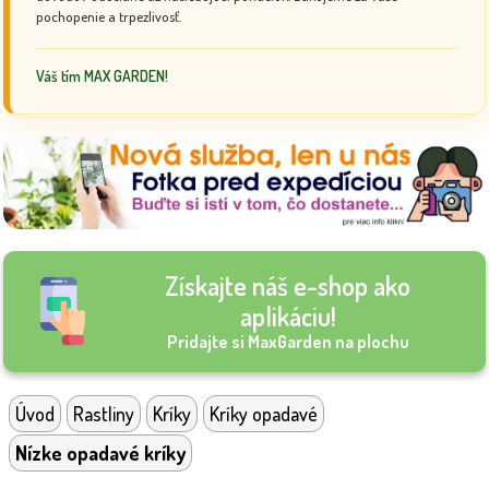
pochopenie a trpezlivosť.
Váš tím MAX GARDEN!
Získajte náš e-shop ako
aplikáciu!
Pridajte si MaxGarden na plochu
Úvod
Rastliny
Kríky
Kríky opadavé
Nízke opadavé kríky