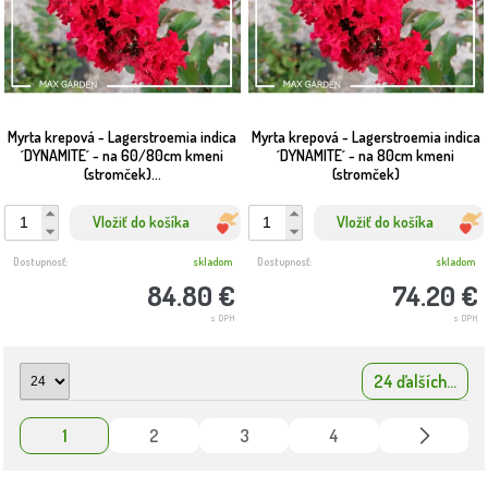
Myrta krepová - Lagerstroemia indica
Myrta krepová - Lagerstroemia indica
´DYNAMITE´ - na 60/80cm kmeni
´DYNAMITE´ - na 80cm kmeni
(stromček)...
(stromček)
Vložiť do košíka
Vložiť do košíka
Dostupnosť:
skladom
Dostupnosť:
skladom
84.80 €
74.20 €
s DPH
s DPH
24 ďalších...
1
2
3
4