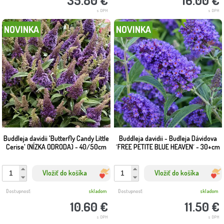
35.80 €
16.00 €
s DPH
s DPH
NOVINKA
NOVINKA
Buddleja davidii 'Butterfly Candy Little
Buddleja davidii - Budleja Dávidova
Cerise' (NÍZKA ODRODA) - 40/50cm
´FREE PETITE BLUE HEAVEN´ - 30+cm
Vložiť do košíka
Vložiť do košíka
Dostupnosť:
skladom
Dostupnosť:
skladom
10.60 €
11.50 €
s DPH
s DPH