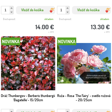
Vložiť do košíka
Vložiť do košíka
Dostupnosť:
skladom
Dostupnosť:
skladom
14.00 €
13.30 €
s DPH
s DPH
NOVINKA
NOVINKA
Dráč Thunbergov - Berberis thunbergii
Ruža - Rosa ´The Fairy´ - svetlo ružová
´Bagatelle´- 15/20cm
- 20/25cm