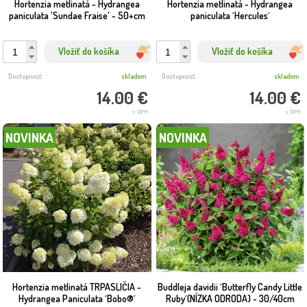
Hortenzia metlinatá - Hydrangea
Hortenzia metlinatá - Hydrangea
paniculata 'Sundae Fraise' - 50+cm
paniculata ´Hercules´
Vložiť do košíka
Vložiť do košíka
Dostupnosť:
skladom
Dostupnosť:
skladom
14.00 €
14.00 €
s DPH
s DPH
NOVINKA
NOVINKA
Hortenzia metlinatá TRPASLIČIA -
Buddleja davidii ´Butterfly Candy Little
Hydrangea Paniculata ´Bobo®´
Ruby´(NÍZKA ODRODA) - 30/40cm