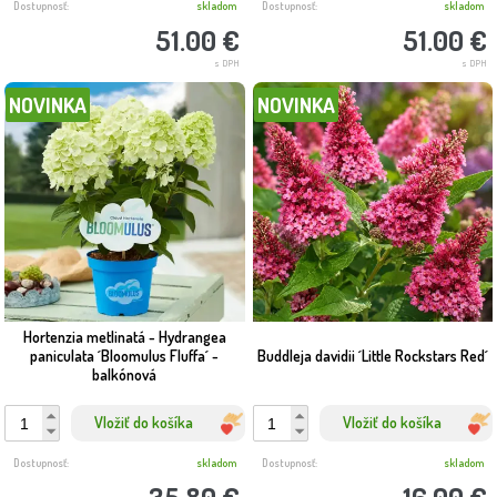
Dostupnosť:
skladom
Dostupnosť:
skladom
51.00 €
51.00 €
s DPH
s DPH
NOVINKA
NOVINKA
Hortenzia metlinatá - Hydrangea
paniculata ´Bloomulus Fluffa´ -
Buddleja davidii ´Little Rockstars Red´
balkónová
Vložiť do košíka
Vložiť do košíka
Dostupnosť:
skladom
Dostupnosť:
skladom