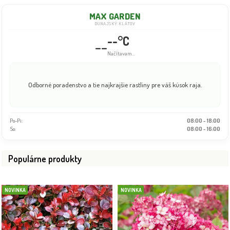
MAX GARDEN
DUNAJSKÝ KLÁTOV
--°C
--
Načítavam...
Odborné poradenstvo a tie najkrajšie rastliny pre váš kúsok raja.
Po-Pi:
08:00 - 18:00
So:
08:00 - 16:00
Populárne produkty
NOVINKA
NOVINKA