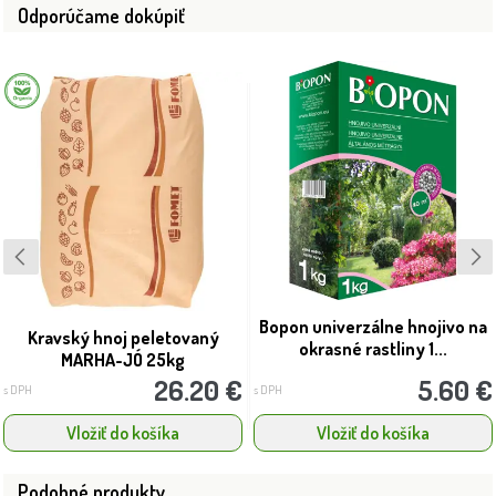
Odporúčame dokúpiť
Bopon univerzálne hnojivo na
Kravský hnoj peletovaný
okrasné rastliny 1...
MARHA-JÓ 25kg
26.20 €
5.60 €
s DPH
s DPH
Vložiť do košíka
Vložiť do košíka
Podobné produkty