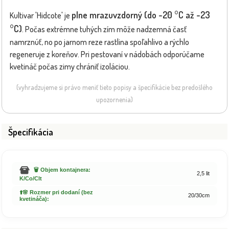
plne mrazuvzdorný (do -20 °C až -23
Kultivar 'Hidcote' je
°C)
. Počas extrémne tuhých zím môže nadzemná časť
namrznúť, no po jarnom reze rastlina spoľahlivo a rýchlo
regeneruje z koreňov. Pri pestovaní v nádobách odporúčame
kvetináč počas zimy chrániť izoláciou.
(vyhradzujeme si právo meniť tieto popisy a špecifikácie bez predošlého
upozornenia)
Špecifikácia
🗑️ Objem kontajnera:
2,5 lit
K/Co/Clt
⬆️🌸 Rozmer pri dodaní (bez
20/30cm
kvetináča):