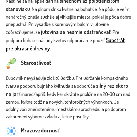
slnečnom až polotienistom
Rastline sa najlepšie darí na
stanovisku
. Na plnom slnku kvitne najbohatšie. Na pôdu je veľmi
nenáročný, znáša suchšie aj vlhkejšie miesta, pokiaľ je pôda dobre
priepustná. Pri výsadbe s koreňovým balom v jutovine
jutovina sa nesmie odstraňovať
zdôrazňujeme, že
. Pre
Substrát
podporu bohatej násady kvetov odporúčame použiť
pre okrasné dreviny
.
Starostlivosť
Ľubovník nevyžaduje zložitú údržbu. Pre udržanie kompaktného
silný rez skoro
tvaru a podporu bujného kvitnutia sa odporúča
na jar
(marec/apríl), kedy ker skrátite približne na 20-30 cm nad
zemou. Kvitne totiž na nových, tohtoročných výhonkoch. Je
odolný voči znečistenému mestskému prostrediu a po dobrom
zakorenení výborne zvláda aj letné prísušky.
Mrazuvzdornosť