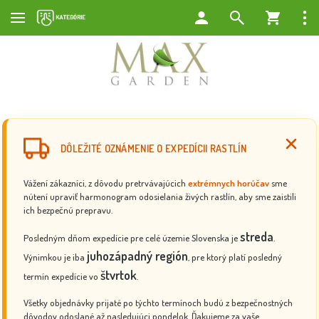
DÔLEŽITÉ OZNÁMENIE O EXPEDÍCII RASTLÍN
Vážení zákazníci, z dôvodu pretrvávajúcich
extrémnych horúčav
sme
nútení upraviť harmonogram odosielania živých rastlín, aby sme zaistili
ich bezpečnú prepravu.
streda
Posledným dňom expedície pre celé územie Slovenska je
.
juhozápadný región
Výnimkou je iba
, pre ktorý platí posledný
štvrtok
termín expedície vo
.
Všetky objednávky prijaté po týchto termínoch budú z bezpečnostných
dôvodov odoslané až nasledujúci pondelok. Ďakujeme za vaše