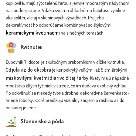
kopijovité, majú sýtozelenú farbu s jemne modrastým nádychom
na spodnej strane. Vďaka svojmu úhľadnému habitusu vynikne
ako solitér, ale aj v skupinových výsadbách. Pre jeho
dekoratívnosť ho odporúčame kombinovať so štýlovými
keramickými kvetináčmi
na slnečných terasách.
Kvitnutie
Ľubovník 'Hidcote' je skutočným preborníkom v dĺžke kvitnutia.
júla až do októbra
Od
je ker pokrytý veľkými, až 5 cm širokými
miskovitými kvetmi žiarivo žltej farby
. Kvety majú nápadné
množstvo žltých tyčiniek v strede, čo im dodáva exotický vzhľad.
Po odkvitnutí sa niekedy tvoria drobné, dekoratívne červenkasto-
hnedé tobolky, ktoré predlžujú vizuálny záujem o rastlinu až do
neskorej jesene.
Stanovisko a pôda