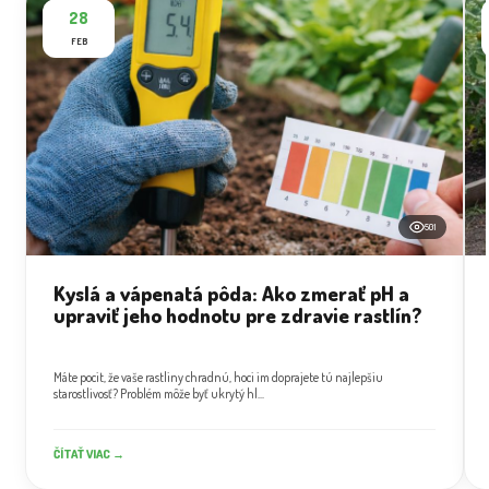
28
FEB
501
Kyslá a vápenatá pôda: Ako zmerať pH a
upraviť jeho hodnotu pre zdravie rastlín?
Máte pocit, že vaše rastliny chradnú, hoci im doprajete tú najlepšiu
starostlivosť? Problém môže byť ukrytý hl...
ČÍTAŤ VIAC →