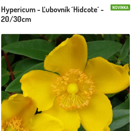
Hypericum - Ľubovník ´Hidcote´ -
NOVINKA
20/30cm