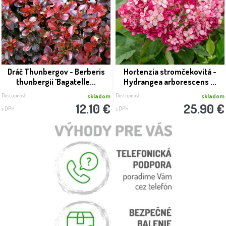
Dráč Thunbergov - Berberis
Hortenzia stromčekovitá -
thunbergii ´Bagatelle...
Hydrangea arborescens ...
Dostupnosť:
Dostupnosť:
skladom
skladom
12.10 €
25.90 €
s DPH
s DPH