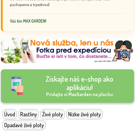
pochopenie a trpezlivosť.
Váš tím MAX GARDEN!
Získajte náš e-shop ako
aplikáciu!
Pridajte si MaxGarden na plochu
Úvod
Rastliny
Živé ploty
Nízke živé ploty
Opadavé živé ploty