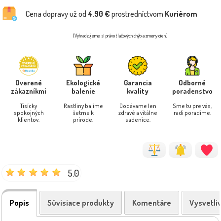
Cena dopravy už od
4.90 €
prostredníctvom
Kuriérom
(Vyhradzujeme si právo tlačových chýb a zmeny cien)
Overené
Ekologické
Garancia
Odborné
zákazníkmi
balenie
kvality
poradenstvo
Tisícky
Rastliny balíme
Dodávame len
Sme tu pre vás,
spokojných
šetrne k
zdravé a vitálne
radi poradíme.
klientov.
prírode.
sadenice.
5.0
Popis
Súvisiace produkty
Komentáre
Vysvetli