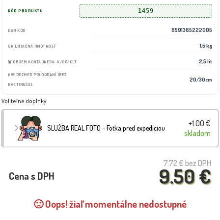
1459
KÓD PRODUKTU
8591365222005
EAN KÓD
1,5 kg
ORIENTAČNÁ HMOTNOSŤ
2,5 lit
🗑️ OBJEM KONTAJNERA: K/CO/CLT
⬆️🌸 ROZMER PRI DODANÍ (BEZ
20/30cm
KVETINÁČA):
Voliteľné doplnky
+1.00 €
SLUŽBA REAL FOTO - Fotka pred expedíciou
skladom
7.72 €
bez DPH
9.50 €
Cena s DPH
🙁 Oops! žiaľ momentálne nedostupné