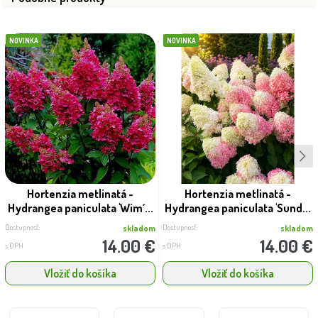
NOVINKA
NOVINKA
Hortenzia metlinatá -
Hortenzia metlinatá -
Hydrangea paniculata 'Wim´...
Hydrangea paniculata 'Sund...
Dostupnosť:
Dostupnosť:
skladom
skladom
14.00 €
14.00 €
s DPH
s DPH
Vložiť do košíka
Vložiť do košíka