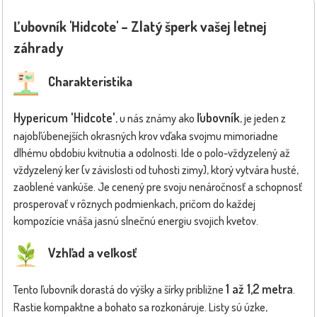
Ľubovník 'Hidcote' – Zlatý šperk vašej letnej
záhrady
Charakteristika
Hypericum 'Hidcote'
ľubovník
, u nás známy ako
, je jeden z
najobľúbenejších okrasných krov vďaka svojmu mimoriadne
dlhému obdobiu kvitnutia a odolnosti. Ide o polo-vždyzelený až
vždyzelený ker (v závislosti od tuhosti zimy), ktorý vytvára husté,
zaoblené vankúše. Je cenený pre svoju nenáročnosť a schopnosť
prosperovať v rôznych podmienkach, pričom do každej
kompozície vnáša jasnú slnečnú energiu svojich kvetov.
Vzhľad a veľkosť
1 až 1,2 metra
Tento ľubovník dorastá do výšky a šírky približne
.
Rastie kompaktne a bohato sa rozkonáruje. Listy sú úzke,