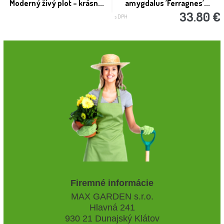
Moderný živý plot – krásn...
amygdalus ´Ferragnes´...
33.80 €
s DPH
Firemné informácie
MAX GARDEN s.r.o.
Hlavná 241
930 21 Dunajský Klátov