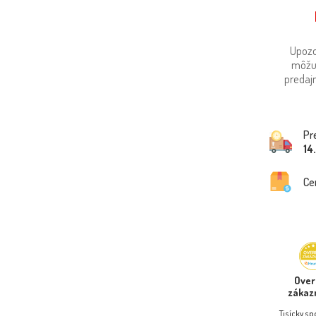
Upozo
môžu
predajn
Pr
14
Ce
Ove
zákaz
Tisícky s