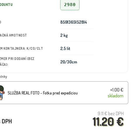
2980
RODUKTU
8591365152814
D
2 kg
TAČNÁ HMOTNOSŤ
2,5 lit
JEM KONTAJNERA: K/CO/CLT
OZMER PRI DODANÍ (BEZ
20/30cm
ÁČA):
plnky
+1.00 €
SLUŽBA REAL FOTO - Fotka pred expedíciou
skladom
9.11 €
bez DPH
11.20 €
s DPH