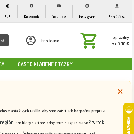
EUR
Facebook
Youtube
Instagram
Prihlásiť sa
je prázdny
dať
Prihlásenie
za 0.00 €
EÁ
ČASTO KLADENÉ OTÁZKY
ielania živých rastlín, aby sme zaistili ich bezpečnú prepravu.
región
štvrtok
, pre ktorý platí posledný termín expedície vo
.
ci pondelok. Ďakujeme za vaše pochopenie a trpezlivosť.