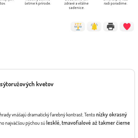
tov.
šetrne k prírode.
zdravé a vitálne
radi poradíme.
sadenice.
ja davidii 'Butterfly Candy
Buddleja davidii 'Butterfly Can
NOVINKA
Little Lila' (...
Little Cerise'...
a sýtoružových kvetov
nízky okrasný
záhrady vnášajú dramatický farebný kontrast. Tento
lesklé, tmavofialové až takmer čierne
Jeho najväčšou pýchou sú