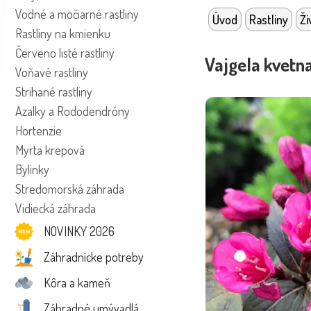
Vodné a močiarné rastliny
Úvod
Rastliny
Ži
Rastliny na kmienku
Červeno listé rastliny
Vajgela kvetna
Voňavé rastliny
Strihané rastliny
Azalky a Rododendróny
Hortenzie
Myrta krepová
Bylinky
Stredomorská záhrada
Vidiecká záhrada
NOVINKY 2026
Záhradnícke potreby
Kôra a kameň
Záhradné umývadlá