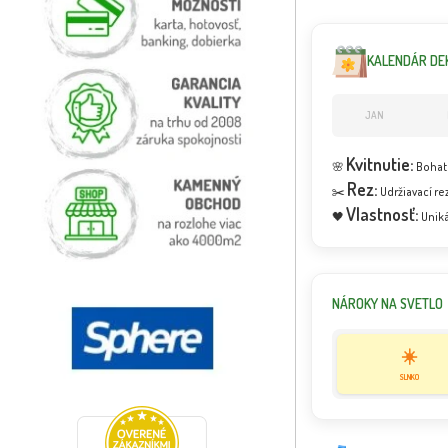
KALENDÁR DE
JAN
Kvitnutie:
🌸
Bohatá
Rez:
✂️
Udržiavací r
Vlastnosť:
🖤
Unik
NÁROKY NA SVETLO
☀️
SLNKO