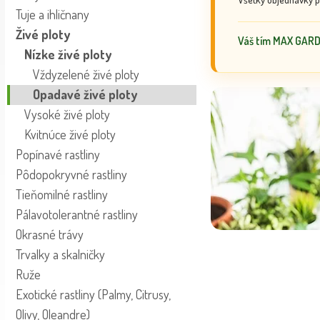
Tuje a ihličnany
Živé ploty
Váš tím MAX GAR
Nízke živé ploty
Vždyzelené živé ploty
Opadavé živé ploty
Vysoké živé ploty
Kvitnúce živé ploty
Popínavé rastliny
Pôdopokryvné rastliny
Tieňomilné rastliny
Pálavotolerantné rastliny
Okrasné trávy
Trvalky a skalničky
Ruže
Exotické rastliny (Palmy, Citrusy,
Olivy, Oleandre)