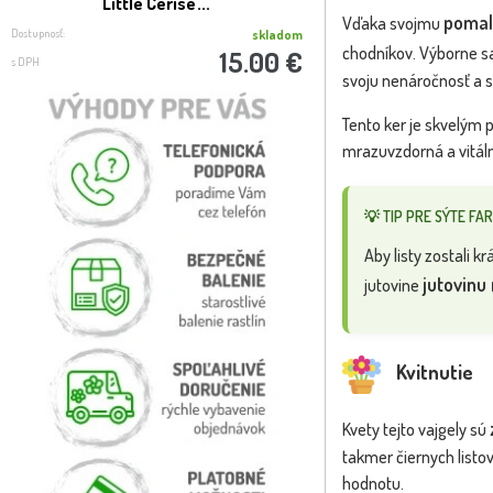
Little Cerise'...
Little Purple
pomal
Vďaka svojmu
Dostupnosť:
Dostupnosť:
skladom
chodníkov. Výborne sa 
15.00 €
s DPH
s DPH
svoju nenáročnosť a 
Tento ker je skvelým p
mrazuvzdorná a vitálna
💡 TIP PRE SÝTE FAR
Aby listy zostali 
jutovinu
jutovine
Kvitnutie
Kvety tejto vajgely sú
takmer čiernych listov
hodnotu.