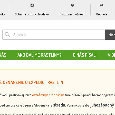
nky
Ochrana osobných údajov
Platobné možnosti
Doprava
Hľa
NÁS
AKO BALÍME RASTLINY?
O NÁS PÍSALI
VID
É OZNÁMENIE O EXPEDÍCII RASTLÍN
dôvodu pretrvávajúcich
extrémnych horúčav
sme nútení upraviť harmonogram odos
streda
juhozápadný 
edície pre celé územie Slovenska je
. Výnimkou je iba
rijaté po týchto termínoch budú z bezpečnostných dôvodov odoslané až nasledujú