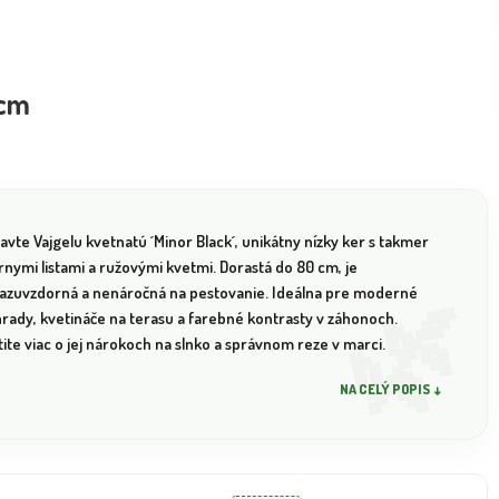
0cm
avte Vajgelu kvetnatú ´Minor Black´, unikátny nízky ker s takmer
rnymi listami a ružovými kvetmi. Dorastá do 80 cm, je
azuvzdorná a nenáročná na pestovanie. Ideálna pre moderné
hrady, kvetináče na terasu a farebné kontrasty v záhonoch.
tite viac o jej nárokoch na slnko a správnom reze v marci.
NA CELÝ POPIS ↓