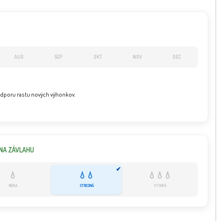
AUG
SEP
OKT
NOV
DEC
dporu rastu nových výhonkov.
NA ZÁVLAHU
✔
💧
💧💧
💧💧💧
NÍZKA
STREDNÁ
VYSOKÁ