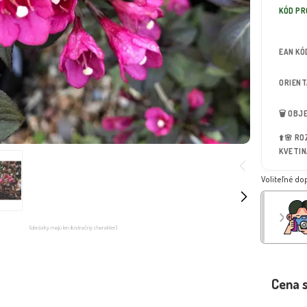
KÓD P
EAN KÓ
ORIEN
🗑️ OB
⬆️🌸 R
KVETIN
Voliteľné do
(obrázky majú len ilustračný charakter)
Cena 