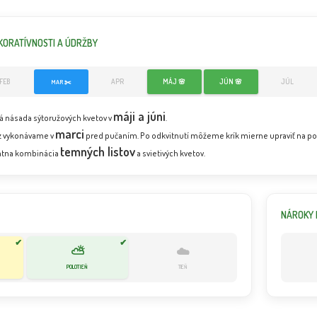
KORATÍVNOSTI A ÚDRŽBY
FEB
APR
MÁJ 🌸
JÚN 🌸
JÚL
MAR ✂️
máji a júni
 násada sýtoružových kvetov v
.
marci
ez vykonávame v
pred pučaním. Po odkvitnutí môžeme krík mierne upraviť na po
temných listov
átna kombinácia
a svietivých kvetov.
NÁROKY 
✔
✔
⛅
☁️
POLOTIEŇ
TIEŇ