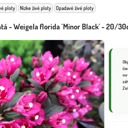
vé ploty
Nízke živé ploty
Opadavé živé ploty
tá - Weigela florida 'Minor Black' - 20/3
Obj
čie
mr
zá
Zis