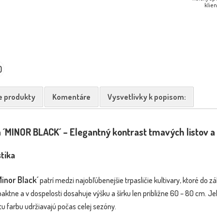
klien
0
Buddleja davidii ´Butterfly Candy
Buddle
NOVINKA
NOVINKA
Little Purple´...
e produkty
Komentáre
Vysvetlivky k popisom:
á ´MINOR BLACK´ – Elegantný kontrast tmavých listov 
tika
inor Black´
patrí medzi najobľúbenejšie trpasličie kultivary, ktoré do 
aktne a v dospelosti dosahuje výšku a šírku len približne 60 – 80 cm. 
sýtu farbu udržiavajú počas celej sezóny.
tterfly Candy