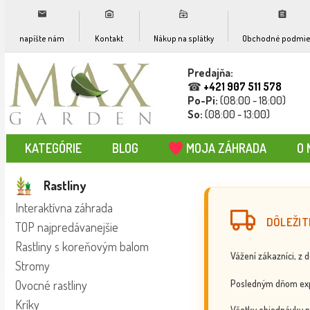
napíšte nám
Kontakt
Nákup na splátky
Obchodné podmie
Predajňa:
☎
+421 907 511 578
Po-Pi:
(08:00 - 18:00)
So:
(08:00 - 13:00)
KATEGÓRIE
BLOG
MOJA ZÁHRADA
O 
Rastliny
Interaktívna záhrada
DÔLEŽIT
TOP najpredávanejšie
Rastliny s koreňovým balom
Vážení zákazníci, z 
Stromy
Posledným dňom exp
Ovocné rastliny
Kríky
Všetky objednávky p