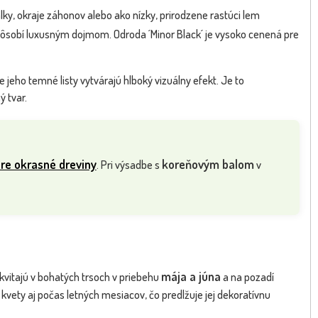
ky, okraje záhonov alebo ako nízky, prirodzene rastúci lem
Dostupnosť:
skladom
sk
ôsobí luxusným dojmom. Odroda ´Minor Black´ je vysoko cenená pre
10.60 €
10.6
s DPH
 jeho temné listy vytvárajú hlboký vizuálny efekt. Je to
ý tvar.
pre okrasné dreviny
koreňovým balom
. Pri výsadbe s
v
mája a júna
zkvitajú v bohatých trsoch v priebehu
a na pozadí
 kvety aj počas letných mesiacov, čo predlžuje jej dekoratívnu