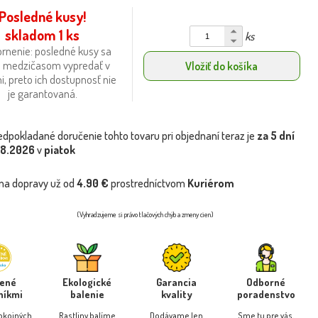
Posledné kusy!
skladom 1 ks
ks
rnenie: posledné kusy sa
 medzičasom vypredať v
Vložiť do košíka
i, preto ich dostupnosť nie
je garantovaná.
edpokladané doručenie tohto tovaru pri objednaní teraz je
za 5 dní
.8.2026
v
piatok
na dopravy už od
4.90 €
prostredníctvom
Kuriérom
(Vyhradzujeme si právo tlačových chýb a zmeny cien)
rené
Ekologické
Garancia
Odborné
níkmi
balenie
kvality
poradenstvo
pokojných
Rastliny balíme
Dodávame len
Sme tu pre vás,