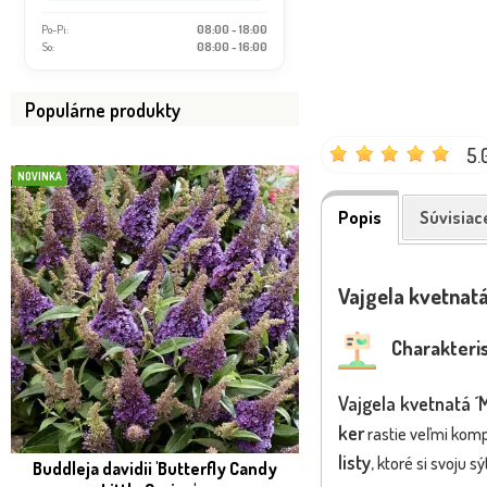
Po-Pi:
08:00 - 18:00
So:
08:00 - 16:00
Populárne produkty
5.
NOVINKA
NOVINKA
Popis
Súvisiac
Vajgela kvetnat
Charakteris
Vajgela kvetnatá ´M
ker
rastie veľmi komp
listy
, ktoré si svoju 
Buddleja davidii 'Butterfly Candy
Buddleja davidii ´Bu