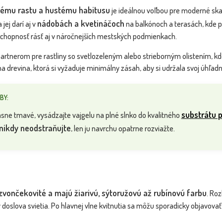
´...
ému rastu a hustému habitusu
je ideálnou voľbou pre moderné skal
Dostupnosť:
Dostupnosť:
skladom
skladom
nádobách a kvetináčoch
jej darí aj v
na balkónoch a terasách, kde p
13.30 €
20.40 €
s DPH
s DPH
schopnosť rásť aj v náročnejších mestských podmienkach.
artnerom pre rastliny so svetlozeleným alebo strieborným olistením, kde
 drevina, ktorá si vyžaduje minimálny zásah, aby si udržala svoj úhľadn
BY:
substrátu 
krásne tmavé, vysádzajte vajgelu na plné slnko do kvalitného
 nikdy neodstraňujte
, len ju navrchu opatrne rozviažte.
zvončekovité a majú žiarivú, sýtoružovú až rubínovú farbu
. Ro
 doslova svietia. Po hlavnej vlne kvitnutia sa môžu sporadicky objavovať