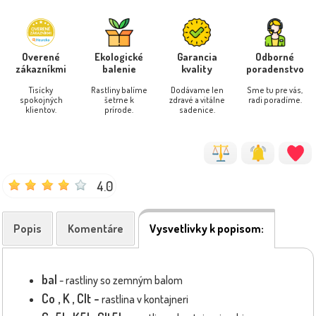
Overené
Ekologické
Garancia
Odborné
zákazníkmi
balenie
kvality
poradenstvo
Tisícky
Rastliny balíme
Dodávame len
Sme tu pre vás,
spokojných
šetrne k
zdravé a vitálne
radi poradíme.
klientov.
prírode.
sadenice.
4.0
Popis
Komentáre
Vysvetlivky k popisom:
bal
- rastliny so zemným balom
Co , K
, Clt -
rastlina v kontajneri