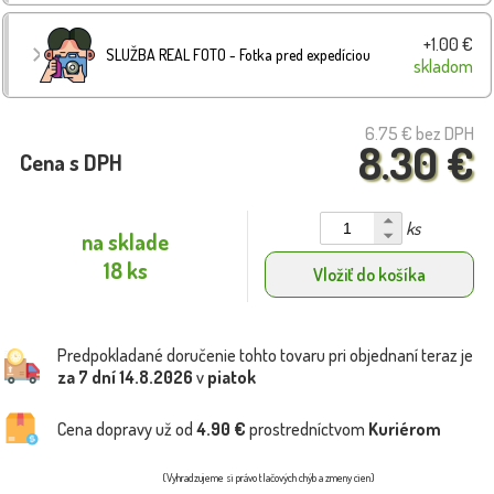
+1.00 €
SLUŽBA REAL FOTO - Fotka pred expedíciou
skladom
6.75 €
bez DPH
8.30 €
Cena s DPH
ks
na sklade
18 ks
Vložiť do košíka
Predpokladané doručenie tohto tovaru pri objednaní teraz je
za 7 dní
14.8.2026
v
piatok
Cena dopravy už od
4.90 €
prostredníctvom
Kuriérom
(Vyhradzujeme si právo tlačových chýb a zmeny cien)