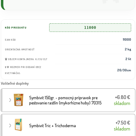
11000
KÓD PRODUKTU
11000
EAN KÓD
2 kg
ORIENTAČNÁ HMOTNOSŤ
2 lit
🗑️ OBJEM KONTAJNERA: K/CO/CLT
⬆️🌸 ROZMER PRI DODANÍ (BEZ
20/30cm
KVETINÁČA):
Voliteľné doplnky
+6.80 €
Symbivit 150gr. - pomocný prípravok pre
pestovanie rastlín (mykorhízne huby) 70315
skladom
+7.50 €
Symbivit Tric + Trichoderma
skladom