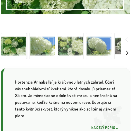
Hortenzia 'Annabelle' je kráľovnou letných záhrad. Očarí
vás snehobielymi súkvetiami, ktoré dosahujú priemer až
25 cm. Je mimoriadne odolná voči mrazu a nenáročná na
pestovanie, keďže kvitne na novom dreve. Doprajte si
tento kvitnúci skvost, ktorý vynikne ako solitér aj v živom
plote.
NA CELÝ POPIS ↓