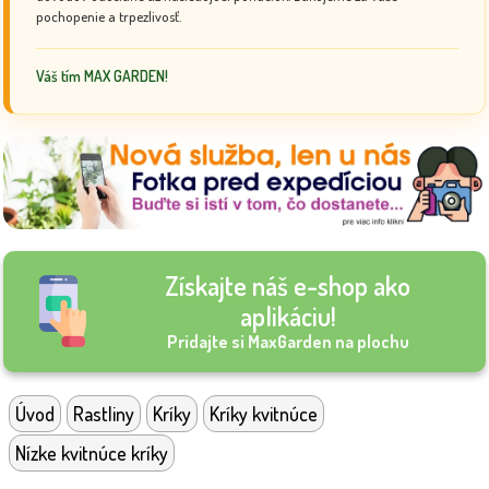
pochopenie a trpezlivosť.
Váš tím MAX GARDEN!
Získajte náš e-shop ako
aplikáciu!
Pridajte si MaxGarden na plochu
Úvod
Rastliny
Kríky
Kríky kvitnúce
Nízke kvitnúce kríky