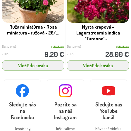
Ruža miniatúrna - Rosa
Myrta krepová -
miniatura - ružová - 20/...
Lagerstroemia indica
´Turenne´ -...
Dostupnosť:
Dostupnosť:
skladom
skladom
9.20 €
28.00 €
s DPH
s DPH
Vložiť do košíka
Vložiť do košíka
Sledujte nás
Pozrite sa
Sledujte náš
na
na náš
YouTube
Facebooku
Instagram
kanál
Denné tipy,
Inšpiratívne
Návodné videá a