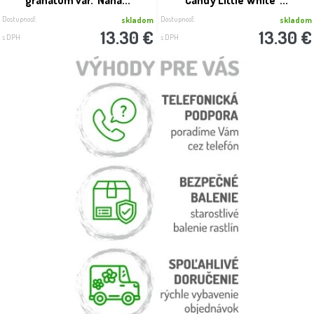
granatum var. ´Nana...
Candy Little White´ ...
Dostupnosť:
Dostupnosť:
skladom
skladom
13.30 €
13.30 €
s DPH
s DPH