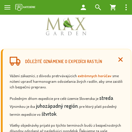
DÔLEŽITÉ OZNÁMENIE O EXPEDÍCII RASTLÍN
Vážení zákazníci, z dôvodu pretrvávajúcich
extrémnych horúčav
sme
nútení upraviť harmonogram odosielania živých rastlín, aby sme zaistili
ich bezpečnú prepravu.
streda
Posledným dňom expedície pre celé územie Slovenska je
.
juhozápadný región
Výnimkou je iba
, pre ktorý platí posledný
štvrtok
termín expedície vo
.
Všetky objednávky prijaté po týchto termínoch budú z bezpečnostných
dôvodov odoslané až nasledujúci pondelok. Ďakujeme za vaše