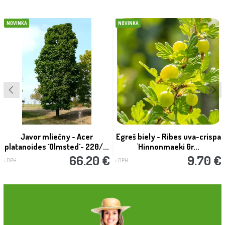
NOVINKA
NOVINKA
Javor mliečny - Acer
Egreš biely - Ribes uva-crispa
platanoides ´Olmsted´- 220/...
'Hinnonmaeki Gr...
66.20 €
9.70 €
s DPH
s DPH