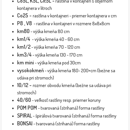
Co5L, K5L, Clt5L -
rastlina v kontajneri s objemom
kontajnera v litroch
Co25 -
rastlina v kontajneri - priemer kontajnera v cm
P8 , V8
- rastlina v kontajneri v rozmere 8x8x8cm
km80
- výška kmeňa 80 cm
km1/4
- výška kmeňa 40 - 60 cm
km1/2
- výška kmeňa 70 - 120 cm
km3/4
- výška kmeňa 130 - 170 cm
km mini
- výška kmeňa pod 30cm
vysokokmeň
- výška kmeňa 180- 200+cm (bežne sa
udáva pri stromoch)
10/12 -
rozmer
obvodu kmeňa (bežne sa udáva pri
stromoch)
40/60
- veľkosť rastliny resp. priemer koruny
POM POM
- tvarovaná (strihaná) forma rastliny
SPIRAL
- špirálová tvarovaná (strihaná) forma rastliny
BONSAI
- tvarovaná (strihaná) forma rastliny