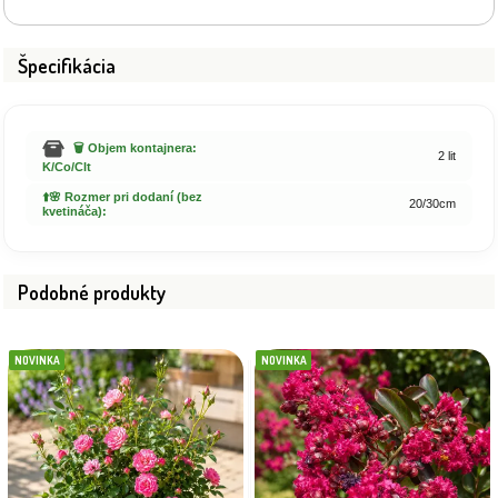
Špecifikácia
🗑️ Objem kontajnera:
2 lit
K/Co/Clt
⬆️🌸 Rozmer pri dodaní (bez
20/30cm
kvetináča):
Podobné produkty
NOVINKA
NOVINKA