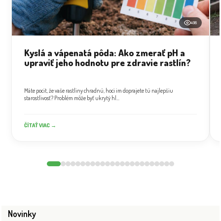
496
Kyslá a vápenatá pôda: Ako zmerať pH a
upraviť jeho hodnotu pre zdravie rastlín?
Máte pocit, že vaše rastliny chradnú, hoci im doprajete tú najlepšiu
starostlivosť? Problém môže byť ukrytý hl...
ČÍTAŤ VIAC →
Novinky