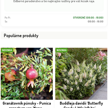
Odborné poradenstvo a tie najkrajšie rastliny pre váš kúsok raja.
Po-Pi:
OTVORENÉ (08:00 - 18:00)
So:
08:00 - 16:00
Populárne produkty
NOVINKA
NOVINKA
Granátovník púnsky - Punica
Buddleja davidii ´Butterfly