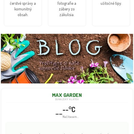
čerstvé správy a
fotografie a
užitočné tipy.
komunitný
zábery zo
obsah.
zákulisia.
MAX GARDEN
DUNAJSKÝ KLÁTOV
--°C
--
Načítavam...