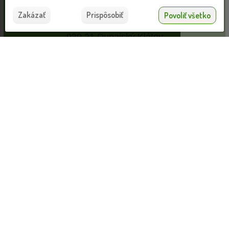
Firemné informácie
pomáhajú poskytovať služby. Používaním našich
Súhlasím
MAX GARDEN s.r.o.
Zakázať
Prispôsobiť
Povoliť všetko
služieb vyjadrujete súhlas s používaním súborov
Hlavná 241
cookies.
Viac informácií nájdete tu.
930 21 Dunajský Klátov
IČO: 50283391
IČ DPH: SK2120259416
Kontakty
Nahrávam...
VLOŽIŤ DO KOŠÍKA
Predajňa: +421 907 511 578
eshop.maxgarden@gmail.com
Po-Pi: 8:00 -18:00 So: 8:00 -13:00
Google mapa
Sledujte nás na Facebooku
YouTube kanál
Instagram
Naše záhradné centrum