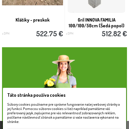
Klátiky - preskok
Gril INNOVA FAMILIA
100/100/50cm (Šedá popol)
522.75 €
512.82 €
s DPH
s DPH
Táto stránka používa cookies
Súbory cookies používame pre správne fungovanie našej webovej stránky a
jej funkcií. Pomocou súborov cookies si tiež napríklad pamätáme váš
preferovaný jazyk, zvyšujeme pre vás relevantnosť zobrazovaných reklám,
počítame návštevnosť stránok a pamätáme si vaše nastavenia vykonané na
stránke.
Táto stránka používa súbory cookies, ktoré nám