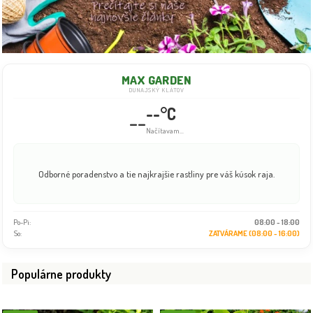
MAX GARDEN
DUNAJSKÝ KLÁTOV
--°C
--
Načítavam...
Odborné poradenstvo a tie najkrajšie rastliny pre váš kúsok raja.
Po-Pi:
08:00 - 18:00
So:
ZATVÁRAME (08:00 - 16:00)
Populárne produkty