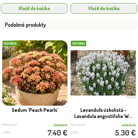
Vložiť do košíka
Vložiť do košíka
Podobné produkty
NOVINKA
NOVINKA
Sedum ´Peach Pearls´
Levanduľa úzkolistá -
Lavandula angustifolia 'W...
Dostupnosť:
Dostupnosť:
skladom
skladom
7.40 €
5.30 €
s DPH
s DPH