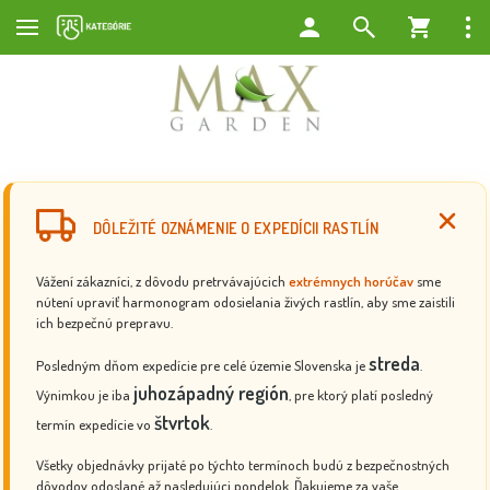
DÔLEŽITÉ OZNÁMENIE O EXPEDÍCII RASTLÍN
Vážení zákazníci, z dôvodu pretrvávajúcich
extrémnych horúčav
sme
nútení upraviť harmonogram odosielania živých rastlín, aby sme zaistili
ich bezpečnú prepravu.
streda
Posledným dňom expedície pre celé územie Slovenska je
.
juhozápadný región
Výnimkou je iba
, pre ktorý platí posledný
štvrtok
termín expedície vo
.
Všetky objednávky prijaté po týchto termínoch budú z bezpečnostných
dôvodov odoslané až nasledujúci pondelok. Ďakujeme za vaše