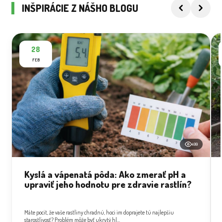
INŠPIRÁCIE Z NÁŠHO BLOGU
28
FEB
499
Kyslá a vápenatá pôda: Ako zmerať pH a
upraviť jeho hodnotu pre zdravie rastlín?
Máte pocit, že vaše rastliny chradnú, hoci im doprajete tú najlepšiu
starostlivosť? Problém môže byť ukrytý hl...