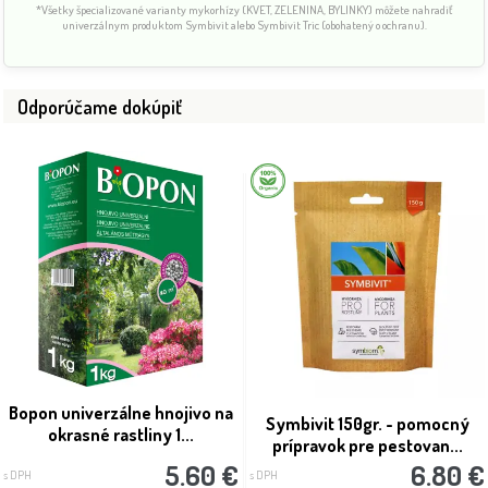
*Všetky špecializované varianty mykorhízy (KVET, ZELENINA, BYLINKY) môžete nahradiť
univerzálnym produktom Symbivit alebo Symbivit Tric (obohatený o ochranu).
Odporúčame dokúpiť
Bopon univerzálne hnojivo na
Symbivit 150gr. - pomocný
okrasné rastliny 1...
prípravok pre pestovan...
5.60 €
6.80 €
s DPH
s DPH