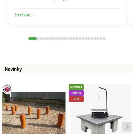
ČÍTAŤ VIAC →
Novinky
NOVINKA
BOMBA
-6%