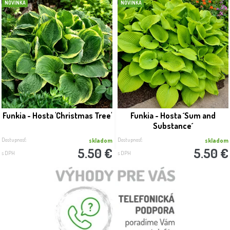
NOVINKA
NOVINKA
Funkia - Hosta 'Christmas Tree'
Funkia - Hosta ´Sum and
Substance´
Dostupnosť:
Dostupnosť:
skladom
skladom
5.50 €
5.50 €
s DPH
s DPH