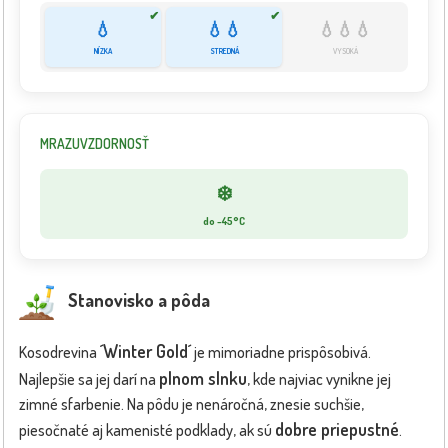
✔
✔
💧
💧💧
💧💧💧
NÍZKA
STREDNÁ
VYSOKÁ
MRAZUVZDORNOSŤ
❄️
do -45°C
Stanovisko a pôda
´Winter Gold´
Kosodrevina
je mimoriadne prispôsobivá.
plnom slnku
Najlepšie sa jej darí na
, kde najviac vynikne jej
zimné sfarbenie. Na pôdu je nenáročná, znesie suchšie,
dobre priepustné
piesočnaté aj kamenisté podklady, ak sú
.