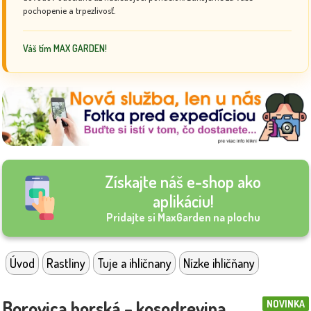
pochopenie a trpezlivosť.
Váš tím MAX GARDEN!
Získajte náš e-shop ako
aplikáciu!
Pridajte si MaxGarden na plochu
Úvod
Rastliny
Tuje a ihličnany
Nízke ihličňany
Borovica horská – kosodrevina
NOVINKA