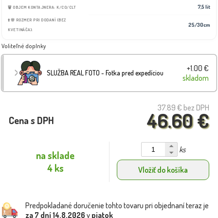
7,5 lit
🗑️ OBJEM KONTAJNERA: K/CO/CLT
⬆️🌸 ROZMER PRI DODANÍ (BEZ
25/30cm
KVETINÁČA):
Voliteľné doplnky
+1.00 €
SLUŽBA REAL FOTO - Fotka pred expedíciou
skladom
37.89 €
bez DPH
46.60 €
Cena s DPH
ks
na sklade
4 ks
Vložiť do košíka
Predpokladané doručenie tohto tovaru pri objednaní teraz je
za 7 dní
14.8.2026
v
piatok