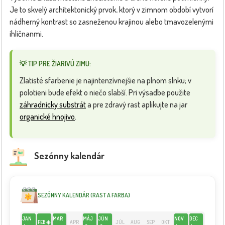
Je to skvelý architektonický prvok, ktorý v zimnom období vytvorí
nádherný kontrast so zasneženou krajinou alebo tmavozelenými
ihličnanmi.
💡 TIP PRE ŽIARIVÚ ZIMU:
Zlatisté sfarbenie je najintenzívnejšie na plnom slnku; v
polotieni bude efekt o niečo slabší. Pri výsadbe použite
záhradnícky substrát
a pre zdravý rast aplikujte na jar
organické hnojivo
.
Sezónny kalendár
SEZÓNNY KALENDÁR (RAST A FARBA)
JAN
MAR
MÁJ
JÚN
NOV
DEC
FEB ☀️
APR
JÚL
AUG
SEP
OKT