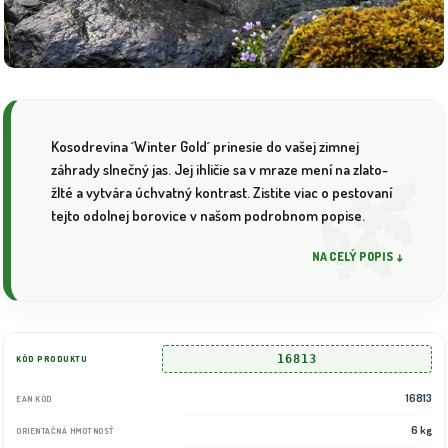
Kosodrevina ´Winter Gold´ prinesie do vašej zimnej
záhrady slnečný jas. Jej ihličie sa v mraze mení na zlato-
žlté a vytvára úchvatný kontrast. Zistite viac o pestovaní
tejto odolnej borovice v našom podrobnom popise.
NA CELÝ POPIS ↓
16813
KÓD PRODUKTU
16813
EAN KÓD
6 kg
ORIENTAČNÁ HMOTNOSŤ