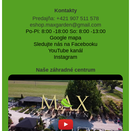
Kontakty
Predajňa: +421 907 511 578
eshop.maxgarden@gmail.com
Po-Pi: 8:00 -18:00 So: 8:00 -13:00
Google mapa
Sledujte nás na Facebooku
YouTube kanál
Instagram
Naše záhradné centrum