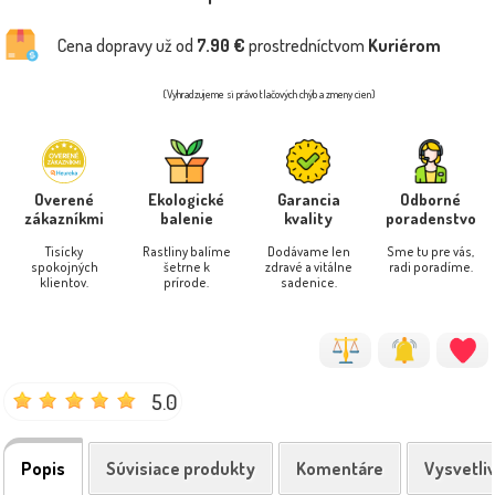
Cena dopravy už od
7.90 €
prostredníctvom
Kuriérom
(Vyhradzujeme si právo tlačových chýb a zmeny cien)
Overené
Ekologické
Garancia
Odborné
zákazníkmi
balenie
kvality
poradenstvo
Tisícky
Rastliny balíme
Dodávame len
Sme tu pre vás,
spokojných
šetrne k
zdravé a vitálne
radi poradíme.
klientov.
prírode.
sadenice.
5.0
Popis
Súvisiace produkty
Komentáre
Vysvetli