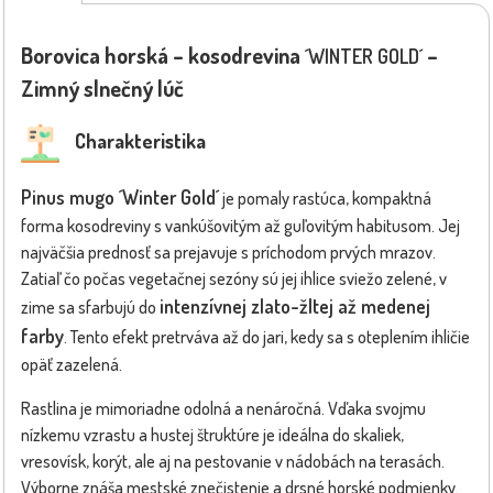
Borovica horská – kosodrevina
–
´WINTER GOLD´
Zimný slnečný lúč
Charakteristika
Pinus mugo ´Winter Gold´
je pomaly rastúca, kompaktná
forma kosodreviny s vankúšovitým až guľovitým habitusom. Jej
najväčšia prednosť sa prejavuje s príchodom prvých mrazov.
Zatiaľ čo počas vegetačnej sezóny sú jej ihlice sviežo zelené, v
intenzívnej zlato-žltej až medenej
zime sa sfarbujú do
farby
. Tento efekt pretrváva až do jari, kedy sa s oteplením ihličie
opäť zazelená.
Rastlina je mimoriadne odolná a nenáročná. Vďaka svojmu
nízkemu vzrastu a hustej štruktúre je ideálna do skaliek,
vresovísk, korýt, ale aj na pestovanie v nádobách na terasách.
Výborne znáša mestské znečistenie a drsné horské podmienky.