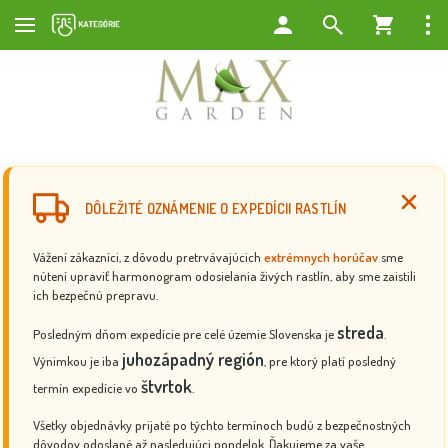
DÔLEŽITÉ OZNÁMENIE O EXPEDÍCII RASTLÍN
Vážení zákazníci, z dôvodu pretrvávajúcich
extrémnych horúčav
sme
nútení upraviť harmonogram odosielania živých rastlín, aby sme zaistili
ich bezpečnú prepravu.
streda
Posledným dňom expedície pre celé územie Slovenska je
.
juhozápadný región
Výnimkou je iba
, pre ktorý platí posledný
štvrtok
termín expedície vo
.
Všetky objednávky prijaté po týchto termínoch budú z bezpečnostných
dôvodov odoslané až nasledujúci pondelok. Ďakujeme za vaše