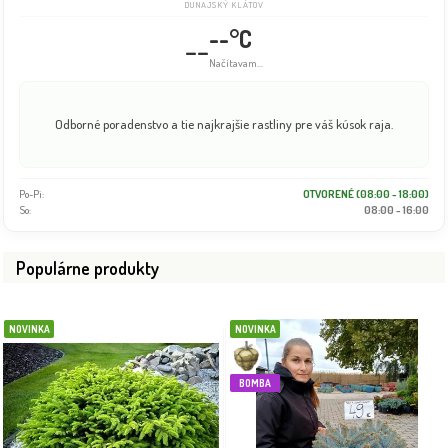
DUNAJSKÝ KLÁTOV
--°C
--
Info dočasne nedostupné
Odborné poradenstvo a tie najkrajšie rastliny pre váš kúsok raja.
Po-Pi:
OTVORENÉ (08:00 - 18:00)
So:
08:00 - 16:00
Populárne produkty
NOVINKA
NOVINKA
BOMBA