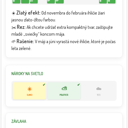
☀️
✂️
🌱
🌱
☀️
☀️
Zlatý efekt:
☀️
Od novembra do februára ihličie žiari
jasnou zlato-žltou farbou.
Rez:
✂️
Ak chcete udržať extra kompaktný tvar, zaštipujte
mladé „sviečky“ koncom mája.
Rašenie:
🌱
V máji a júni vyrastá nové ihličie, ktoré je počas
leta zelené.
NÁROKY NA SVETLO
✔
✔
☀️
⛅
☁️
SLNKO
POLOTIEŇ
TIEŇ
ZÁVLAHA