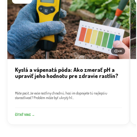
496
Kyslá a vápenatá pôda: Ako zmerať pH a
upraviť jeho hodnotu pre zdravie rastlín?
Máte pocit, že vaše rastliny chradnú, hoci im doprajete tú najlepšiu
starostlivosť? Problém môže byť ukrytý hl...
ČÍTAŤ VIAC →