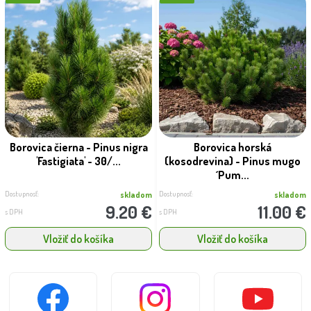
Borovica čierna - Pinus nigra
Borovica horská
'Fastigiata' - 30/...
(kosodrevina) - Pinus mugo
´Pum...
Dostupnosť:
Dostupnosť:
skladom
skladom
9.20 €
11.00 €
s DPH
s DPH
Vložiť do košíka
Vložiť do košíka