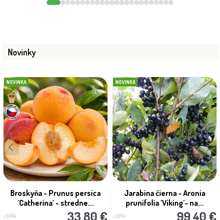
Novinky
NOVINKA
NOVINKA
Broskyňa - Prunus persica
Jarabina čierna - Aronia
´Catherina´ - stredne...
prunifolia ´Viking´- na...
33.80 €
99.40 €
s DPH
s DPH