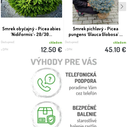
Smrek obyčajný - Picea abies
Smrek pichlavý - Picea
´Nidiformis´- 20/30...
pungens ´Glauca Globosa´ ...
Dostupnosť:
Dostupnosť:
skladom
skladom
12.50 €
45.10 €
s DPH
s DPH