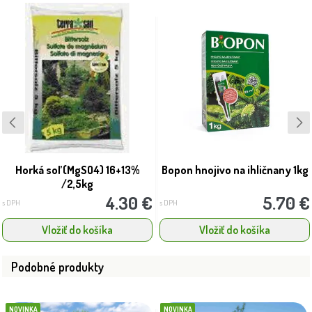
Horká soľ (MgSO4) 16+13%
Bopon hnojivo na ihličnany 1kg
/2,5kg
4.30 €
5.70 €
s DPH
s DPH
Vložiť do košíka
Vložiť do košíka
Podobné produkty
NOVINKA
NOVINKA