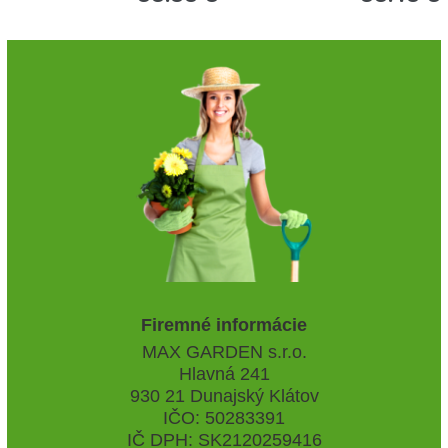
Firemné informácie
MAX GARDEN s.r.o.
Hlavná 241
930 21 Dunajský Klátov
IČO: 50283391
IČ DPH: SK2120259416