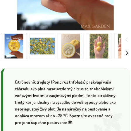
Citrónovník trojlistý (Poncirus trifoliata) prekvapí vašu
záhradu ako plne mrazuvzdorný citrus so snehobielymi
voňavými kvetmi a zaujímavými plodmi. Tento atraktívny
tŕnitý ker je ideálny na výsadbu do voľnej pôdy alebo ako
nepriepustný živý plot. Je nenáročný na pestovanie a
odoláva mrazom až do -25 °C. Spoznajte overené rady
pre jeho úspešné pestovanie 🌸.