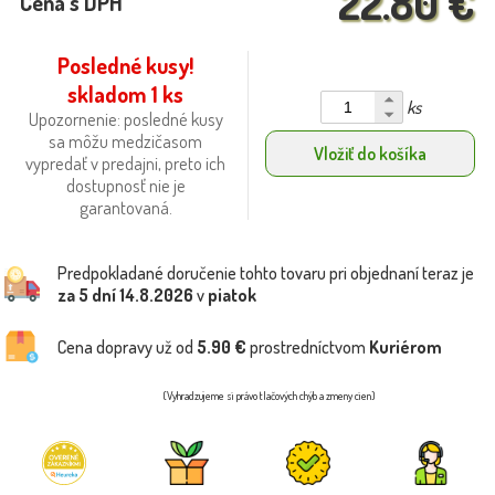
22.80 €
Cena s DPH
Posledné kusy!
skladom 1 ks
ks
Upozornenie: posledné kusy
sa môžu medzičasom
Vložiť do košíka
vypredať v predajni, preto ich
dostupnosť nie je
garantovaná.
Predpokladané doručenie tohto tovaru pri objednaní teraz je
za 5 dní
14.8.2026
v
piatok
Cena dopravy už od
5.90 €
prostredníctvom
Kuriérom
(Vyhradzujeme si právo tlačových chýb a zmeny cien)