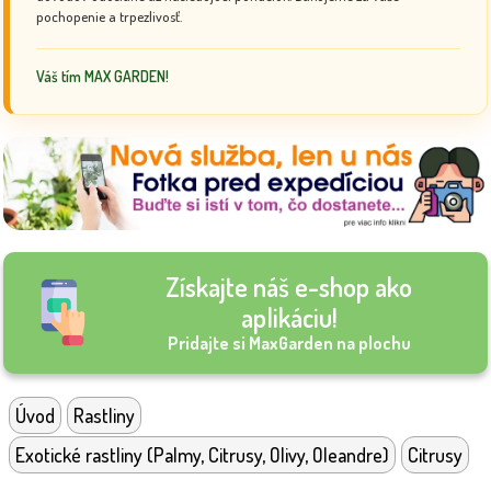
pochopenie a trpezlivosť.
Váš tím MAX GARDEN!
Získajte náš e-shop ako
aplikáciu!
Pridajte si MaxGarden na plochu
Úvod
Rastliny
Exotické rastliny (Palmy, Citrusy, Olivy, Oleandre)
Citrusy