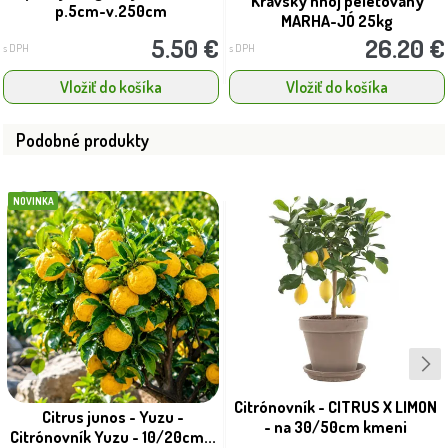
Kravský hnoj peletovaný
p.5cm-v.250cm
MARHA-JÓ 25kg
5.50 €
26.20 €
s DPH
s DPH
Vložiť do košíka
Vložiť do košíka
Podobné produkty
NOVINKA
Citrónovník - CITRUS X LIMON
Citrus junos - Yuzu -
- na 30/50cm kmeni
Citrónovník Yuzu - 10/20cm...