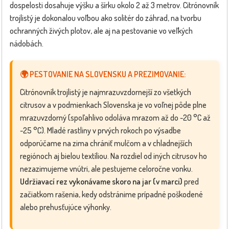
dospelosti dosahuje výšku a šírku okolo 2 až 3 metrov. Citrónovník
trojlistý je dokonalou voľbou ako solitér do záhrad, na tvorbu
ochranných živých plotov, ale aj na pestovanie vo veľkých
nádobách.
🌍 PESTOVANIE NA SLOVENSKU A PREZIMOVANIE:
Citrónovník trojlistý je najmrazuvzdornejší zo všetkých
citrusov a v podmienkach Slovenska je vo voľnej pôde plne
mrazuvzdorný (spoľahlivo odoláva mrazom až do -20 °C až
-25 °C). Mladé rastliny v prvých rokoch po výsadbe
odporúčame na zima chrániť mulčom a v chladnejších
regiónoch aj bielou textíliou. Na rozdiel od iných citrusov ho
nezazimujeme vnútri, ale pestujeme celoročne vonku.
Udržiavací rez vykonávame skoro na jar
(v marci)
pred
začiatkom rašenia, kedy odstránime prípadné poškodené
alebo prehusťujúce výhonky.