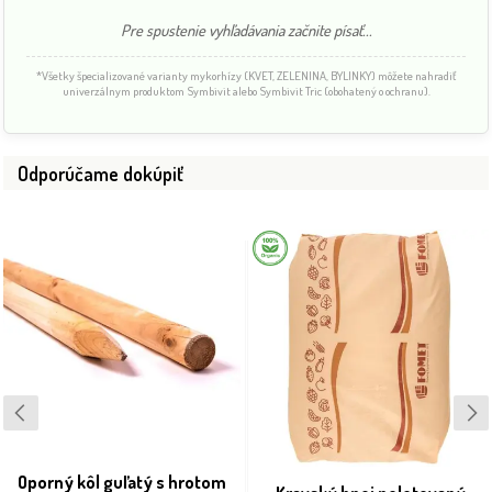
Pre spustenie vyhľadávania začnite písať...
*Všetky špecializované varianty mykorhízy (KVET, ZELENINA, BYLINKY) môžete nahradiť
univerzálnym produktom Symbivit alebo Symbivit Tric (obohatený o ochranu).
Odporúčame dokúpiť
Oporný kôl guľatý s hrotom