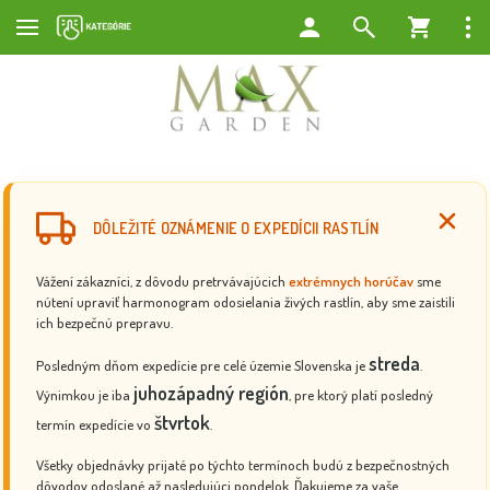
DÔLEŽITÉ OZNÁMENIE O EXPEDÍCII RASTLÍN
Vážení zákazníci, z dôvodu pretrvávajúcich
extrémnych horúčav
sme
nútení upraviť harmonogram odosielania živých rastlín, aby sme zaistili
ich bezpečnú prepravu.
streda
Posledným dňom expedície pre celé územie Slovenska je
.
juhozápadný región
Výnimkou je iba
, pre ktorý platí posledný
štvrtok
termín expedície vo
.
Všetky objednávky prijaté po týchto termínoch budú z bezpečnostných
dôvodov odoslané až nasledujúci pondelok. Ďakujeme za vaše