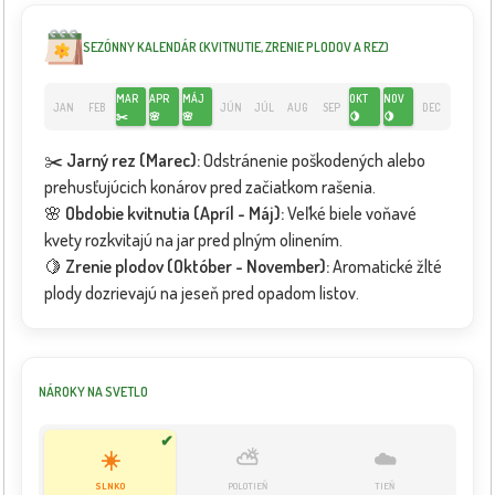
SEZÓNNY KALENDÁR (KVITNUTIE, ZRENIE PLODOV A REZ)
MAR
APR
MÁJ
OKT
NOV
JAN
FEB
JÚN
JÚL
AUG
SEP
DEC
✂️
🌸
🌸
🍋
🍋
✂️
Jarný rez (Marec):
Odstránenie poškodených alebo
prehusťujúcich konárov pred začiatkom rašenia.
🌸
Obdobie kvitnutia (Apríl - Máj):
Veľké biele voňavé
kvety rozkvitajú na jar pred plným olinením.
🍋
Zrenie plodov (Október - November):
Aromatické žlté
plody dozrievajú na jeseň pred opadom listov.
NÁROKY NA SVETLO
✔
☀️
⛅
☁️
SLNKO
POLOTIEŇ
TIEŇ