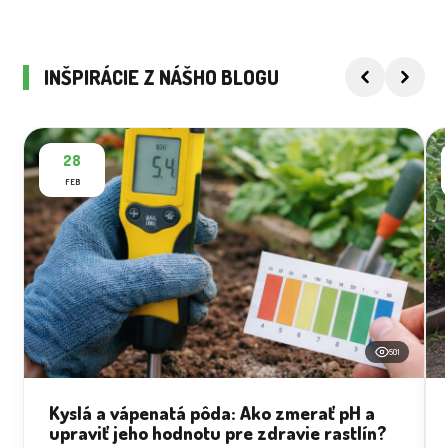
INŠPIRÁCIE Z NÁŠHO BLOGU
28
FEB
501
Kyslá a vápenatá pôda: Ako zmerať pH a
upraviť jeho hodnotu pre zdravie rastlín?