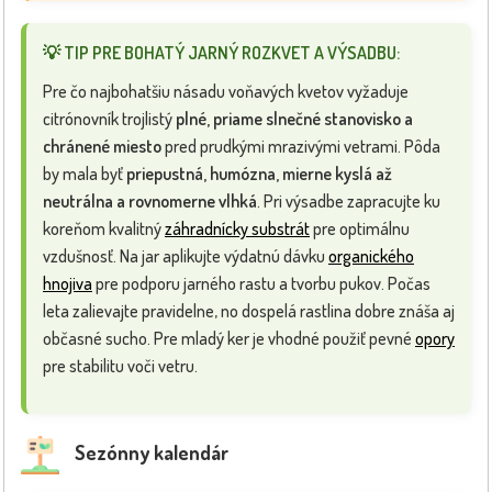
💡 TIP PRE BOHATÝ JARNÝ ROZKVET A VÝSADBU:
Pre čo najbohatšiu násadu voňavých kvetov vyžaduje
citrónovník trojlistý
plné, priame slnečné stanovisko a
chránené miesto
pred prudkými mrazivými vetrami. Pôda
by mala byť
priepustná, humózna, mierne kyslá až
neutrálna a rovnomerne vlhká
. Pri výsadbe zapracujte ku
koreňom kvalitný
záhradnícky substrát
pre optimálnu
vzdušnosť. Na jar aplikujte výdatnú dávku
organického
hnojiva
pre podporu jarného rastu a tvorbu pukov. Počas
leta zalievajte pravidelne, no dospelá rastlina dobre znáša aj
občasné sucho. Pre mladý ker je vhodné použiť pevné
opory
pre stabilitu voči vetru.
Sezónny kalendár