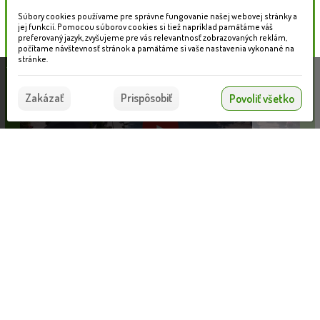
Súbory cookies používame pre správne fungovanie našej webovej stránky a
jej funkcií. Pomocou súborov cookies si tiež napríklad pamätáme váš
preferovaný jazyk, zvyšujeme pre vás relevantnosť zobrazovaných reklám,
počítame návštevnosť stránok a pamätáme si vaše nastavenia vykonané na
stránke.
Táto stránka používa súbory cookies, ktoré nám
pomáhajú poskytovať služby. Používaním našich
Súhlasím
Zakázať
Prispôsobiť
Povoliť všetko
služieb vyjadrujete súhlas s používaním súborov
cookies.
Viac informácií nájdete tu.
Citrónovník trojlistý - Poncirus trifoliata - 70/80cm
Informácie pre zákazníkov
VLOŽIŤ DO KOŠÍKA
22.80 €
Blog
Obchodné podmienky
Ochrana osobných údajov
Platobné možnosti
Cenník dopravy