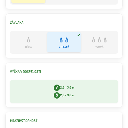
ZÁVLAHA
✔
💧
💧💧
💧💧💧
NÍZKA
STREDNÁ
VYSOKÁ
VÝŠKA V DOSPELOSTI
V
2,0 - 3,0 m
Š
2,0 - 3,0 m
MRAZUVZDORNOSŤ