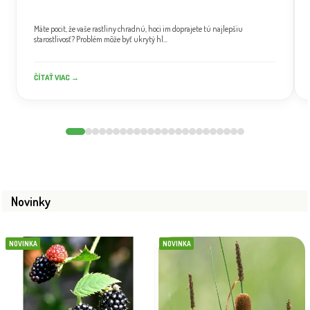
Máte pocit, že vaše rastliny chradnú, hoci im doprajete tú najlepšiu
starostlivosť? Problém môže byť ukrytý hl...
ČÍTAŤ VIAC →
Novinky
NOVINKA
NOVINKA