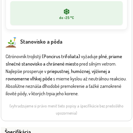
❄️
do -25 °C
Stanovisko a pôda
Citrónovník trojlistý
(Poncirus trifoliata)
vyžaduje
plné, priame
slnečné stanovisko a chránené miesto
pred silným vetrom.
Najlepšie prosperuje v
priepustnej, humóznej, výživnej a
rovnomerne vlhkej pôde
s mierne kyslou až neutrálnou reakciou.
Absolútne neznáša dlhodobé premokrenie a ťažké zamokrené
ílovité pôdy, v ktorých trpia jeho korene.
(vyhradzujeme si právo meniť tieto popisy a špecifikácie bez predošlého
upozornenia)
Špecifikácia