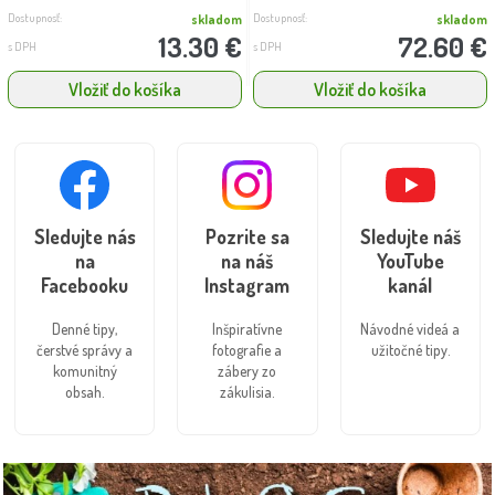
Dostupnosť:
Dostupnosť:
skladom
skladom
13.30 €
72.60 €
s DPH
s DPH
Vložiť do košíka
Vložiť do košíka
Sledujte nás
Pozrite sa
Sledujte náš
na
na náš
YouTube
Facebooku
Instagram
kanál
Denné tipy,
Inšpiratívne
Návodné videá a
čerstvé správy a
fotografie a
užitočné tipy.
komunitný
zábery zo
obsah.
zákulisia.