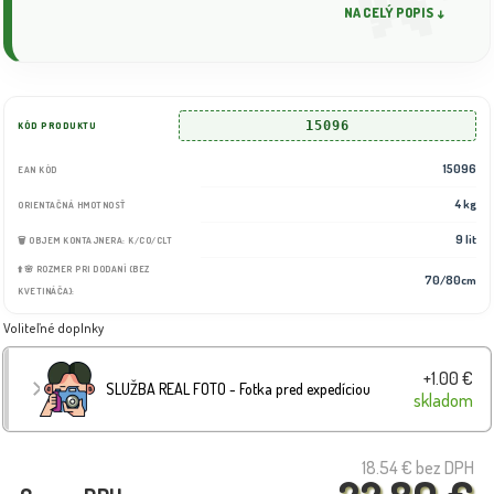
NA CELÝ POPIS ↓
15096
KÓD PRODUKTU
15096
EAN KÓD
4 kg
ORIENTAČNÁ HMOTNOSŤ
9 lit
🗑️ OBJEM KONTAJNERA: K/CO/CLT
⬆️🌸 ROZMER PRI DODANÍ (BEZ
70/80cm
KVETINÁČA):
Voliteľné doplnky
+1.00 €
SLUŽBA REAL FOTO - Fotka pred expedíciou
skladom
18.54 €
bez DPH