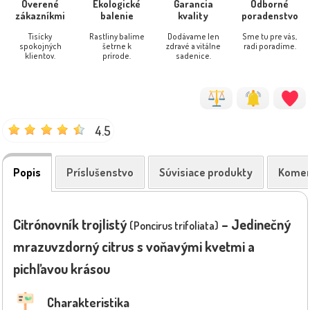
Overené
Ekologické
Garancia
Odborné
zákazníkmi
balenie
kvality
poradenstvo
Tisícky
Rastliny balíme
Dodávame len
Sme tu pre vás,
spokojných
šetrne k
zdravé a vitálne
radi poradíme.
klientov.
prírode.
sadenice.
4.5
Popis
Príslušenstvo
Súvisiace produkty
Komen
Citrónovník trojlistý
– Jedinečný
(Poncirus trifoliata)
mrazuvzdorný citrus s voňavými kvetmi a
pichľavou krásou
Charakteristika