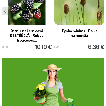
Ostružina černicová
Typha minima - Pálka
BEZTŔŇOVÁ - Rubus
najmenšia
fruticosus...
10.10 €
6.30 €
s DPH
s DPH