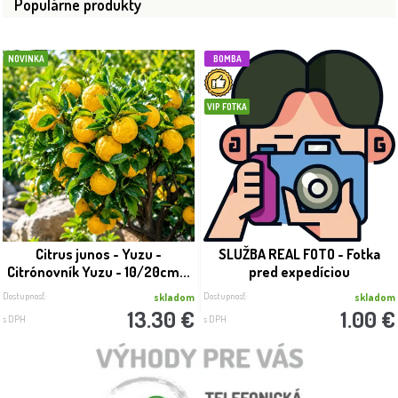
Populárne produkty
NOVINKA
BOMBA
VIP FOTKA
Citrus junos - Yuzu -
SLUŽBA REAL FOTO - Fotka
Citrónovník Yuzu - 10/20cm...
pred expedíciou
Dostupnosť:
Dostupnosť:
skladom
skladom
13.30 €
1.00 €
s DPH
s DPH