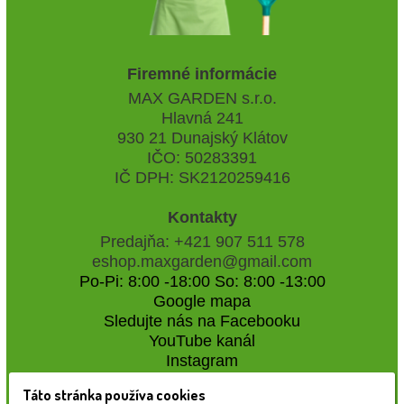
Firemné informácie
MAX GARDEN s.r.o.
Hlavná 241
930 21 Dunajský Klátov
IČO: 50283391
IČ DPH: SK2120259416
Kontakty
Predajňa: +421 907 511 578
eshop.maxgarden@gmail.com
Po-Pi: 8:00 -18:00 So: 8:00 -13:00
Google mapa
Sledujte nás na Facebooku
YouTube kanál
Instagram
Táto stránka používa cookies
Naše záhradné centrum