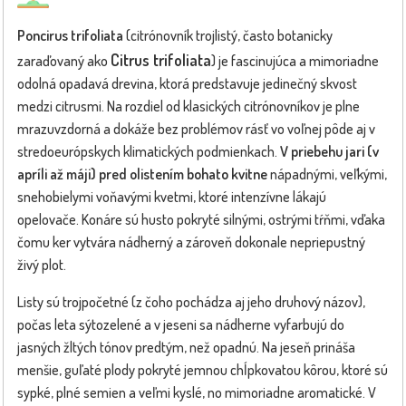
Poncirus trifoliata
(citrónovník trojlistý, často botanicky
Citrus trifoliata
zaraďovaný ako
) je fascinujúca a mimoriadne
odolná opadavá drevina, ktorá predstavuje jedinečný skvost
medzi citrusmi. Na rozdiel od klasických citrónovníkov je plne
mrazuvzdorná a dokáže bez problémov rásť vo voľnej pôde aj v
stredoeurópskych klimatických podmienkach.
V priebehu jari (v
apríli až máji) pred olistením bohato kvitne
nápadnými, veľkými,
snehobielymi voňavými kvetmi, ktoré intenzívne lákajú
opelovače. Konáre sú husto pokryté silnými, ostrými tŕňmi, vďaka
čomu ker vytvára nádherný a zároveň dokonale nepriepustný
živý plot.
Listy sú trojpočetné (z čoho pochádza aj jeho druhový názov),
počas leta sýtozelené a v jeseni sa nádherne vyfarbujú do
jasných žltých tónov predtým, než opadnú. Na jeseň prináša
menšie, guľaté plody pokryté jemnou chĺpkovatou kôrou, ktoré sú
sypké, plné semien a veľmi kyslé, no mimoriadne aromatické. V