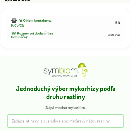
🗑️ Objem kontajnera:
9 lit
K/Co/Clt
⬆️🌸 Rozmer pri dodaní (bez
70/80cm
kvetináča):
Jednoduchý výber mykorhízy podľa
druhu rastliny
(Nájsť vhodnú mykorhízu)