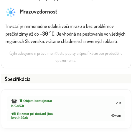
Mrazuvzdornosť
'Invicta' je mimoriadne odolná voči mrazu a bez problémov
-30 °C
prečká zimy až do
. Je vhodná na pestovanie vo všetkých
regiónoch Slovenska, vrátane chladnejších severných oblastí.
(vyhradzujeme si právo meniť tieto popisy a špecifikácie bez predošlého
upozornenia)
Špecifikácia
🗑️ Objem kontajnera:
2 lit
K/Co/Clt
⬆️🌸 Rozmer pri dodaní (bez
40+cm
kvetináča):