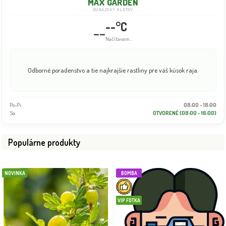
MAX GARDEN
DUNAJSKÝ KLÁTOV
--°C
--
Načítavam...
Odborné poradenstvo a tie najkrajšie rastliny pre váš kúsok raja.
Po-Pi:
08:00 - 18:00
So:
OTVORENÉ (08:00 - 16:00)
Populárne produkty
NOVINKA
BOMBA
VIP FOTKA