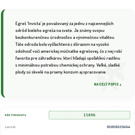
Egreš 'Invicta' je považovaný za jednu z najcennejších
odrôd bieleho egreša na svete. Je známy svojou
bezkonkurenčnou úrodnosťou a výnimočnou vitalitou.
Táto odroda bola vyšľachtená s dôrazom na vysokú
odolnosť voči americkej múčnatke egrešovej, čo z nej robí
favorita pre záhradkárov, ktorí hľadajú spoľahlivú rastlinu
s minimálnou potrebou chemickej ochrany. Veľké, sladké
plody sú skvelé na priamy konzum aj spracovanie.
NA CELÝ POPIS ↓
15896
KÓD PRODUKTU
8591365204544
EAN KÓD