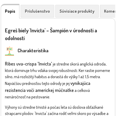
Popis
Príslušenstvo
Súvisiace produkty
Komen
Egreš biely 'Invicta' – Šampión v úrodnosti a
odolnosti
Charakteristika
Ribes uva-crispa 'Invicta'
je stredne skorá anglická odroda,
ktorá dominuje trhu vďaka svojej robustnosti. Ker rastie pomerne
silno, má rozložitý habitus a dorastá do výšky 1 až 1,5 metra.
vynikajúca
Najväčšou prednosťou tejto odrody je jej
rezistencia voči americkej múčnatke
a celková
nenáročnosť na pestovanie.
Výhony sú stredne tŕnisté a počas leta sú doslova obťažkané
strapcami plodov. 'Invicta' začína rodiť veľmi skoro po výsadbe a