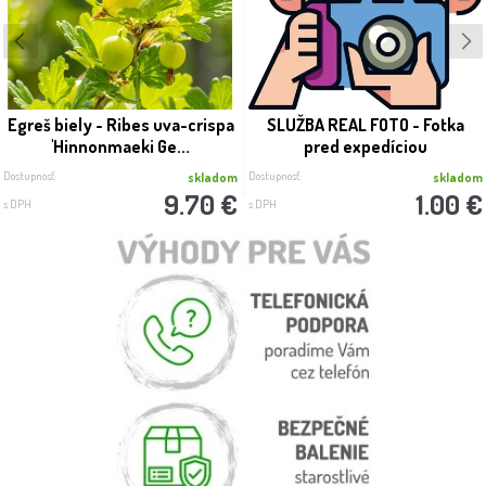
Egreš biely - Ribes uva-crispa
SLUŽBA REAL FOTO - Fotka
'Hinnonmaeki Ge...
pred expedíciou
Dostupnosť:
Dostupnosť:
skladom
skladom
9.70 €
1.00 €
s DPH
s DPH