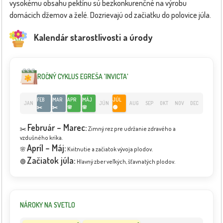
vysokému obsahu pektínu sú bezkonkurenčné na výrobu
domácich džemov a želé. Dozrievajú od začiatku do polovice júla.
Kalendár starostlivosti a úrody
ROČNÝ CYKLUS EGREŠA 'INVICTA'
FEB
MAR
APR
MÁJ
JÚL
JAN
JÚN
AUG
SEP
OKT
NOV
DEC
✂️
✂️
🌸
🌸
🟢
Február – Marec:
✂️
Zimný rez pre udržanie zdravého a
vzdušného kríka.
Apríl – Máj:
🌸
Kvitnutie a začiatok vývoja plodov.
Začiatok júla:
🟢
Hlavný zber veľkých, šťavnatých plodov.
NÁROKY NA SVETLO