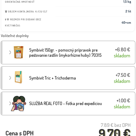
1,5 kg
ORIENTAČNÁ HMOTNOSŤ
2 lit
🗑️ OBJEM KONTAJNERA: K/CO/CLT
⬆️🌸 ROZMER PRI DODANÍ (BEZ
40+cm
KVETINÁČA):
Voliteľné doplnky
+6.80 €
Symbivit 150gr. - pomocný prípravok pre
pestovanie rastlín (mykorhízne huby) 70315
skladom
+7.50 €
Symbivit Tric + Trichoderma
skladom
+1.00 €
SLUŽBA REAL FOTO - Fotka pred expedíciou
skladom
7.89 €
bez DPH
9.70 €
Cena s DPH