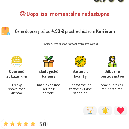
🙁 Oops! žiaľ momentálne nedostupné
Cena dopravy už od
4.90 €
prostredníctvom
Kuriérom
(Vyhradzujeme si právo tlačových chýb a zmeny cien)
Overené
Ekologické
Garancia
Odborné
zákazníkmi
balenie
kvality
poradenstvo
Tisícky
Rastliny balíme
Dodávame len
Sme tu pre vás,
spokojných
šetrne k
zdravé a vitálne
radi poradíme.
klientov.
prírode.
sadenice.
5.0