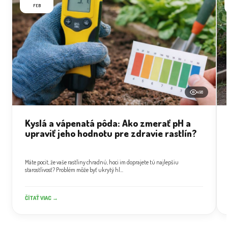
FEB
498
Kyslá a vápenatá pôda: Ako zmerať pH a
upraviť jeho hodnotu pre zdravie rastlín?
Máte pocit, že vaše rastliny chradnú, hoci im doprajete tú najlepšiu
starostlivosť? Problém môže byť ukrytý hl...
ČÍTAŤ VIAC →