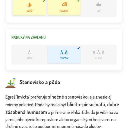
✔
✔
☀️
⛅
☁️
SLNKO
POLOTIEŇ
TIEŇ
NÁROKY NA ZÁVLAHU
✔
💧
💧💧
💧💧💧
NÍZKA
STREDNÁ
VYSOKÁ
Stanovisko a pôda
slnečné stanovisko
Egreš 'Invicta' preferuje
, ale znesie aj
hlinito-piesočnatá, dobre
mierny polotieň. Pôda by mala byť
zásobená humusom
a primerane vlhká. Odroda je vďačná za
jarné prihnojenie kompostom alebo organickými hnojivami na
drobné ovocie, čo podporí jej enormnú násadu plodov.