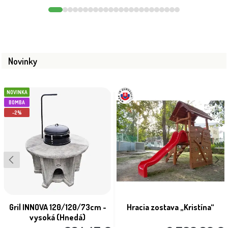
Novinky
NOVINKA
BOMBA
-2%
Gril INNOVA 120/120/73cm -
Hracia zostava „Kristína“
vysoká (Hnedá)