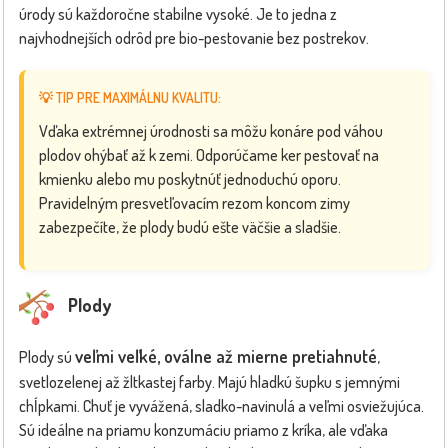
úrody sú každoročne stabilne vysoké. Je to jedna z
najvhodnejších odrôd pre bio-pestovanie bez postrekov.
💡 TIP PRE MAXIMÁLNU KVALITU:
Vďaka extrémnej úrodnosti sa môžu konáre pod váhou
plodov ohýbať až k zemi. Odporúčame ker pestovať na
kmienku alebo mu poskytnúť jednoduchú oporu.
Pravidelným presvetľovacím rezom koncom zimy
zabezpečíte, že plody budú ešte väčšie a sladšie.
Plody
veľmi veľké, oválne až mierne pretiahnuté
Plody sú
,
svetlozelenej až žltkastej farby. Majú hladkú šupku s jemnými
chĺpkami. Chuť je vyvážená, sladko-navinulá a veľmi osviežujúca.
Sú ideálne na priamu konzumáciu priamo z kríka, ale vďaka