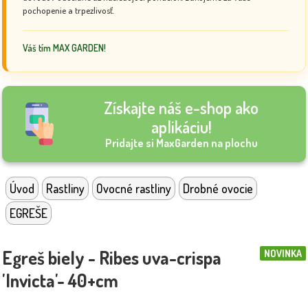
pochopenie a trpezlivosť.
Váš tím MAX GARDEN!
Získajte náš e-shop ako
aplikáciu!
Pridajte si MaxGarden na plochu
Úvod
Rastliny
Ovocné rastliny
Drobné ovocie
EGREŠE
Egreš biely - Ribes uva-crispa
NOVINKA
'Invicta'- 40+cm