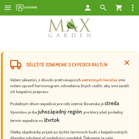
DÔLEŽITÉ OZNÁMENIE O EXPEDÍCII RASTLÍN
Vážení zákazníci, z dôvodu pretrvávajúcich
extrémnych horúčav
sme
nútení upraviť harmonogram odosielania živých rastlín, aby sme zaistili
ich bezpečnú prepravu.
streda
Posledným dňom expedície pre celé územie Slovenska je
.
juhozápadný región
Výnimkou je iba
, pre ktorý platí posledný
štvrtok
termín expedície vo
.
Všetky objednávky prijaté po týchto termínoch budú z bezpečnostných
dôvodov odoslané až nasledujúci pondelok. Ďakujeme za vaše