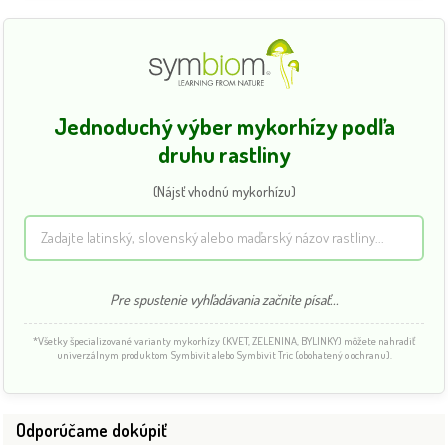
Jednoduchý výber mykorhízy podľa
druhu rastliny
(Nájsť vhodnú mykorhízu)
Pre spustenie vyhľadávania začnite písať...
*Všetky špecializované varianty mykorhízy (KVET, ZELENINA, BYLINKY) môžete nahradiť
univerzálnym produktom Symbivit alebo Symbivit Tric (obohatený o ochranu).
Odporúčame dokúpiť