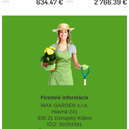
634.47 €
2 766.39 €
s DPH
s DPH
Firemné informácie
MAX GARDEN s.r.o.
Hlavná 241
930 21 Dunajský Klátov
IČO: 50283391