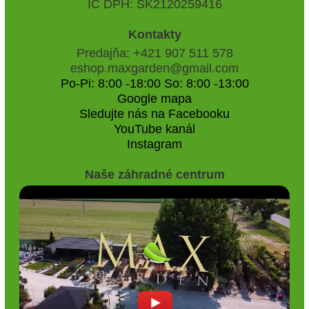
IČ DPH: SK2120259416
Kontakty
Predajňa: +421 907 511 578
eshop.maxgarden@gmail.com
Po-Pi: 8:00 -18:00 So: 8:00 -13:00
Google mapa
Sledujte nás na Facebooku
YouTube kanál
Instagram
Naše záhradné centrum