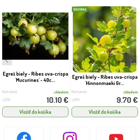
NOVINKA
Egreš biely - Ribes uva-crispa
Egreš biely - Ribes uva-crispa
'Mucurines' - 40c...
'Hinnonmaeki Gr...
Dostupnosť:
Dostupnosť:
skladom
skladom
10.10 €
9.70 €
s DPH
s DPH
Vložiť do košíka
Vložiť do košíka