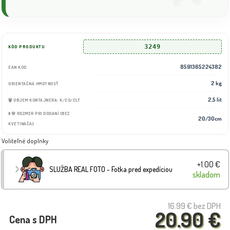
3249
KÓD PRODUKTU
8591365224382
EAN KÓD
2 kg
ORIENTAČNÁ HMOTNOSŤ
2,5 lit
🗑️ OBJEM KONTAJNERA: K/CO/CLT
⬆️🌸 ROZMER PRI DODANÍ (BEZ
20/30cm
KVETINÁČA):
Voliteľné doplnky
+1.00 €
SLUŽBA REAL FOTO - Fotka pred expedíciou
skladom
16.99 €
bez DPH
20.90 €
Cena s DPH