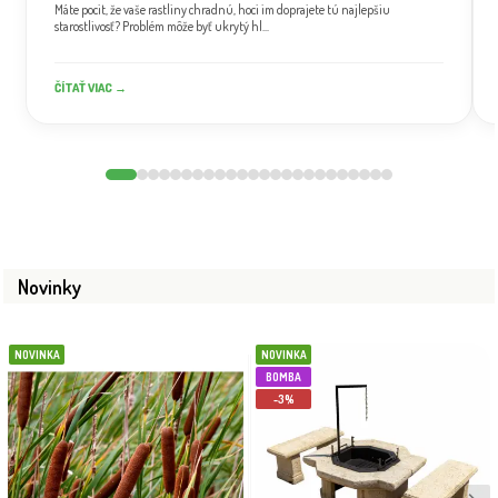
Máte pocit, že vaše rastliny chradnú, hoci im doprajete tú najlepšiu
starostlivosť? Problém môže byť ukrytý hl...
ČÍTAŤ VIAC →
Novinky
NOVINKA
NOVINKA
BOMBA
-3%