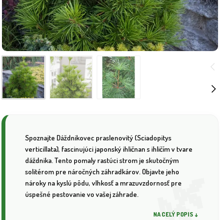
Spoznajte Dáždnikovec praslenovitý (Sciadopitys
verticillata), fascinujúci japonský ihličnan s ihličím v tvare
dáždnika. Tento pomaly rastúci strom je skutočným
solitérom pre náročných záhradkárov. Objavte jeho
nároky na kyslú pôdu, vlhkosť a mrazuvzdornosť pre
úspešné pestovanie vo vašej záhrade.
NA CELÝ POPIS ↓