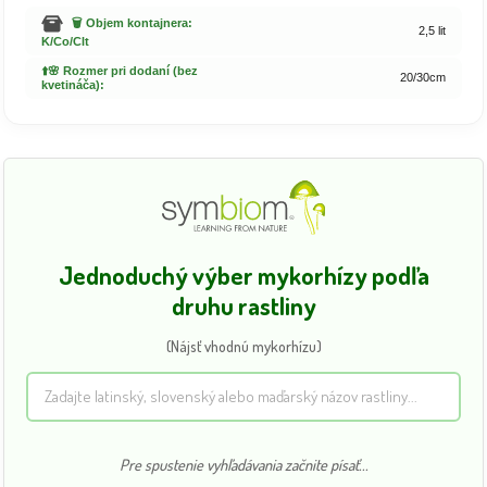
🗑️ Objem kontajnera:
2,5 lit
K/Co/Clt
⬆️🌸 Rozmer pri dodaní (bez
20/30cm
kvetináča):
Jednoduchý výber mykorhízy podľa
druhu rastliny
(Nájsť vhodnú mykorhízu)
Pre spustenie vyhľadávania začnite písať...