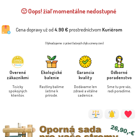
🙁 Oops! žiaľ momentálne nedostupné
Cena dopravy už od
4.90 €
prostredníctvom
Kuriérom
(Vyhradzujeme si právo tlačových chýb a zmeny cien)
Overené
Ekologické
Garancia
Odborné
zákazníkmi
balenie
kvality
poradenstvo
Tisícky
Rastliny balíme
Dodávame len
Sme tu pre vás,
spokojných
šetrne k
zdravé a vitálne
radi poradíme.
klientov.
prírode.
sadenice.