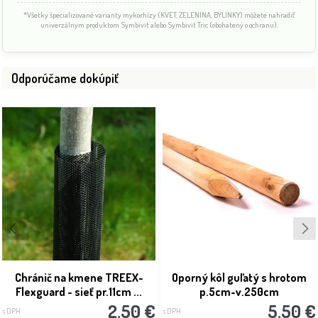
*Všetky špecializované varianty mykorhízy (KVET, ZELENINA, BYLINKY) môžete nahradiť
univerzálnym produktom Symbivit alebo Symbivit Tric (obohatený o ochranu).
Odporúčame dokúpiť
Chránič na kmene TREEX-
Oporný kôl guľatý s hrotom
Flexguard - sieť pr.11cm ...
p.5cm-v.250cm
2.50 €
5.50 €
s DPH
s DPH