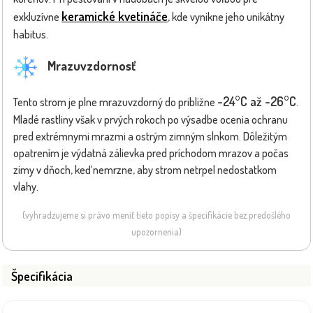
keramické kvetináče
exkluzívne
, kde vynikne jeho unikátny
habitus.
Mrazuvzdornosť
-24°C až -26°C
Tento strom je plne mrazuvzdorný do približne
.
Mladé rastliny však v prvých rokoch po výsadbe ocenia ochranu
pred extrémnymi mrazmi a ostrým zimným slnkom. Dôležitým
opatrením je výdatná zálievka pred príchodom mrazov a počas
zimy v dňoch, keď nemrzne, aby strom netrpel nedostatkom
vlahy.
(vyhradzujeme si právo meniť tieto popisy a špecifikácie bez predošlého
upozornenia)
Špecifikácia