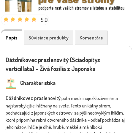
5.0
Popis
Súvisiace produkty
Komentáre
Dáždnikovec praslenovitý (Sciadopitys
verticillata) – Živá fosília z Japonska
Charakteristika
Dáždnikovec praslenovitý
patrí medzi najexkluzívnejšie a
najstarobylejšie ihličnany na svete. Tento unikátny strom,
pochádzajúci z japonských ostrovov, sa pýši neobvyklým ihličím,
ktoré pripomína rebrá otvoreného dáždnika – odtiaľ pochádza aj
jeho názov. Ihličie je dlhé, hrubé, mäkké a má hlbokú