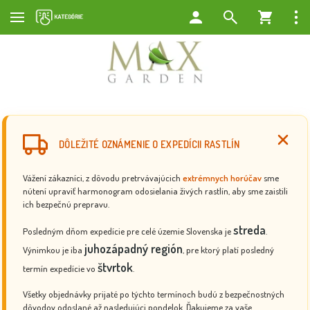
DÔLEŽITÉ OZNÁMENIE O EXPEDÍCII RASTLÍN
Vážení zákazníci, z dôvodu pretrvávajúcich
extrémnych horúčav
sme
nútení upraviť harmonogram odosielania živých rastlín, aby sme zaistili
ich bezpečnú prepravu.
streda
Posledným dňom expedície pre celé územie Slovenska je
.
juhozápadný región
Výnimkou je iba
, pre ktorý platí posledný
štvrtok
termín expedície vo
.
Všetky objednávky prijaté po týchto termínoch budú z bezpečnostných
dôvodov odoslané až nasledujúci pondelok. Ďakujeme za vaše