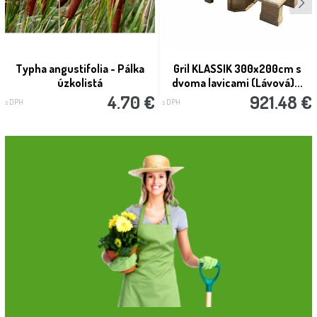
Typha angustifolia - Pálka
Gril KLASSIK 300x200cm s
úzkolistá
dvoma lavicami (Lávová)...
4.70 €
921.48 €
s DPH
s DPH