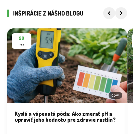
INŠPIRÁCIE Z NÁŠHO BLOGU
28
FEB
498
Kyslá a vápenatá pôda: Ako zmerať pH a
upraviť jeho hodnotu pre zdravie rastlín?