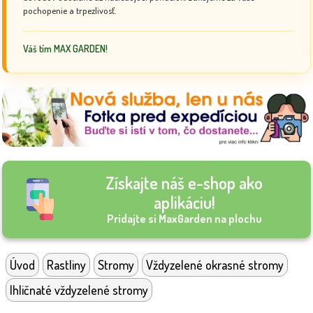
pochopenie a trpezlivosť.
Váš tím MAX GARDEN!
Získajte náš e-shop ako
aplikáciu!
Pridajte si MaxGarden na plochu
Úvod
Rastliny
Stromy
Vždyzelené okrasné stromy
Ihličnaté vždyzelené stromy