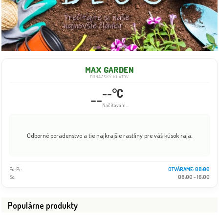
MAX GARDEN
DUNAJSKÝ KLÁTOV
--°C
--
Info dočasne nedostupné
Odborné poradenstvo a tie najkrajšie rastliny pre váš kúsok raja.
Po-Pi:
08:00 - 18:00
So:
08:00 - 16:00
Populárne produkty