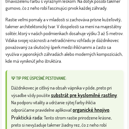
tmavozelenú farbu s výrazným leskom. Na dotyk pôsobí takmer
gumovo, čo z neho robí fascinujúci prvok každej záhrady.
Rastie veľmi pomaly a v mladosti si zachováva prísne kužeľovitý,
takmer architektonický tvar. V dospelosti sa mení na majestátny
solitér, ktorý v našich podmienkach dosahuje výšku 3 až 5 metrov.
Vďaka svojej vzácnosti a netradičnému vzhľadu je dáždnikovec
považovaný za skutočný šperk medzi ihličnanmi a často sa
využíva v japonských záhradách alebo moderných kompozíciách,
kde má vyniknúť jeho štruktúra.
💡 TIP PRE ÚSPEŠNÉ PESTOVANIE:
Dáždnikovec je citlivý na obsah vápnika v pôde, preto pri
substrát pre kyslomilné rastliny
výsadbe vždy použite
.
Na podporu vitality a udržanie sýtej farby ihličia
organické hnojivo
odporúčame pravidelne aplikovať
.
Praktická rada:
Tento strom rastie prirodzene krásne,
preto si nevyžaduje takmer žiadny rez, čo z neho robí