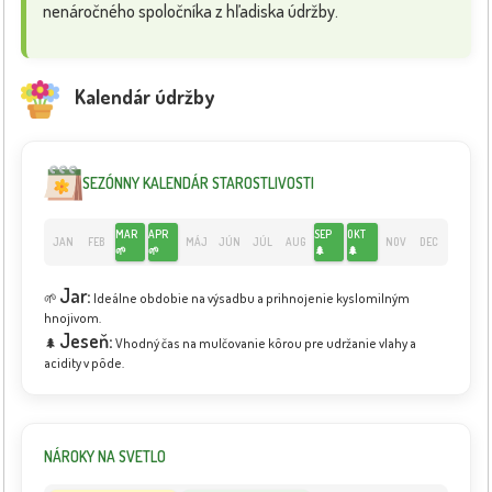
nenáročného spoločníka z hľadiska údržby.
Kalendár údržby
SEZÓNNY KALENDÁR STAROSTLIVOSTI
MAR
APR
SEP
OKT
JAN
FEB
MÁJ
JÚN
JÚL
AUG
NOV
DEC
🌱
🌱
🌲
🌲
Jar:
🌱
Ideálne obdobie na výsadbu a prihnojenie kyslomilným
hnojivom.
Jeseň:
🌲
Vhodný čas na mulčovanie kôrou pre udržanie vlahy a
acidity v pôde.
NÁROKY NA SVETLO