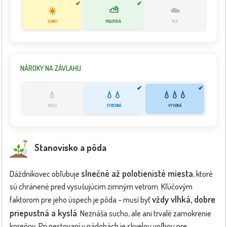
✔
✔
☀️
⛅
☁️
SLNKO
POLOTIEŇ
TIEŇ
NÁROKY NA ZÁVLAHU
✔
✔
💧
💧💧
💧💧💧
NÍZKA
STREDNÁ
VYSOKÁ
Stanovisko a pôda
slnečné až polotienisté miesta
Dáždnikovec obľubuje
, ktoré
sú chránené pred vysušujúcim zimným vetrom. Kľúčovým
vždy vlhká, dobre
faktorom pre jeho úspech je pôda – musí byť
priepustná a kyslá
. Neznáša sucho, ale ani trvalé zamokrenie
koreňov. Pri pestovaní v nádobách je skvelou voľbou pre