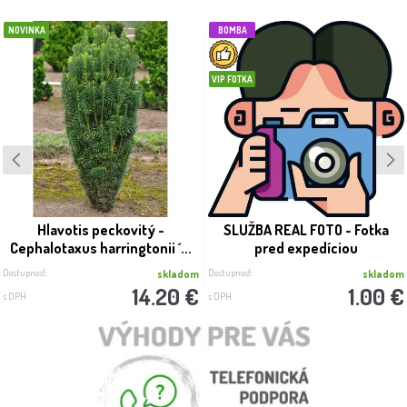
NOVINKA
BOMBA
VIP FOTKA
Hlavotis peckovitý -
SLUŽBA REAL FOTO - Fotka
Cephalotaxus harringtonii ´...
pred expedíciou
Dostupnosť:
Dostupnosť:
skladom
skladom
14.20 €
1.00 €
s DPH
s DPH