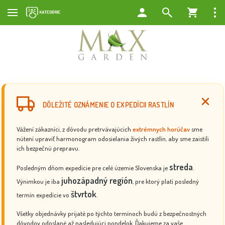
DÔLEŽITÉ OZNÁMENIE O EXPEDÍCII RASTLÍN
Vážení zákazníci, z dôvodu pretrvávajúcich
extrémnych horúčav
sme
nútení upraviť harmonogram odosielania živých rastlín, aby sme zaistili
ich bezpečnú prepravu.
streda
Posledným dňom expedície pre celé územie Slovenska je
.
juhozápadný región
Výnimkou je iba
, pre ktorý platí posledný
štvrtok
termín expedície vo
.
Všetky objednávky prijaté po týchto termínoch budú z bezpečnostných
dôvodov odoslané až nasledujúci pondelok. Ďakujeme za vaše