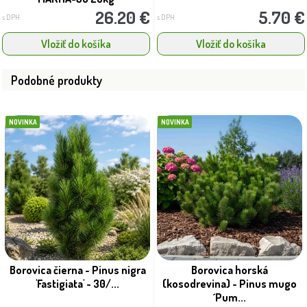
26.20 €
5.70 €
s DPH
s DPH
Vložiť do košíka
Vložiť do košíka
Podobné produkty
NOVINKA
NOVINKA
Borovica čierna - Pinus nigra
Borovica horská
'Fastigiata' - 30/...
(kosodrevina) - Pinus mugo
´Pum...