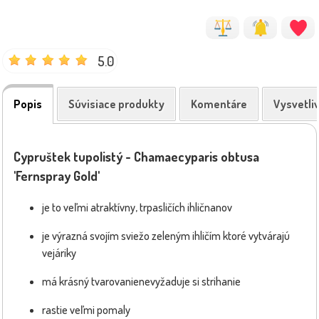
5.0
Popis
Súvisiace produkty
Komentáre
Vysvetli
Cypruštek tupolistý - Chamaecyparis obtusa
'Fernspray Gold'
je to veľmi atraktívny, trpasličích ihličnanov
je výrazná svojím sviežo zeleným ihličím ktoré vytvárajú
vejáriky
má krásný tvarovanienevyžaduje si strihanie
rastie veľmi pomaly