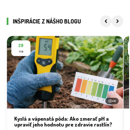
INŠPIRÁCIE Z NÁŠHO BLOGU
28
FEB
496
Kyslá a vápenatá pôda: Ako zmerať pH a
upraviť jeho hodnotu pre zdravie rastlín?