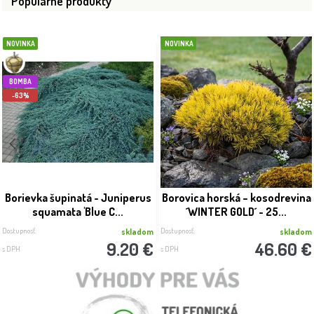
Populárne produkty
NOVINKA
NOVINKA
BOMBA
-63%
Borievka šupinatá - Juniperus
Borovica horská – kosodrevina
squamata 'Blue C...
´WINTER GOLD´ - 25...
Dostupnosť:
Dostupnosť:
skladom
skladom
9.20 €
46.60 €
s DPH
s DPH