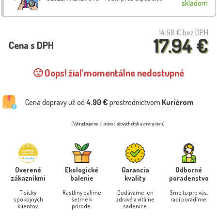
skladom
14.58 €
bez DPH
17.94 €
Cena s DPH
🙁 Oops! žiaľ momentálne nedostupné
Cena dopravy už od
4.90 €
prostredníctvom
Kuriérom
(Vyhradzujeme si právo tlačových chýb a zmeny cien)
Overené
Ekologické
Garancia
Odborné
zákazníkmi
balenie
kvality
poradenstvo
Tisícky
Rastliny balíme
Dodávame len
Sme tu pre vás,
spokojných
šetrne k
zdravé a vitálne
radi poradíme.
klientov.
prírode.
sadenice.