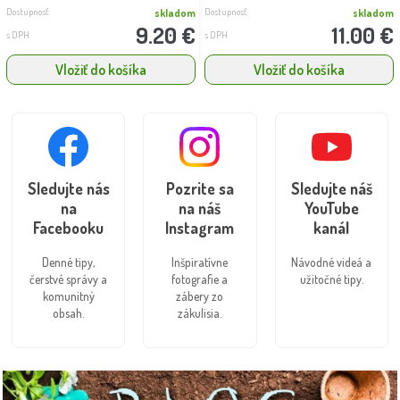
Dostupnosť:
Dostupnosť:
skladom
skladom
9.20 €
11.00 €
s DPH
s DPH
Vložiť do košíka
Vložiť do košíka
Sledujte nás
Pozrite sa
Sledujte náš
na
na náš
YouTube
Facebooku
Instagram
kanál
Denné tipy,
Inšpiratívne
Návodné videá a
čerstvé správy a
fotografie a
užitočné tipy.
komunitný
zábery zo
obsah.
zákulisia.