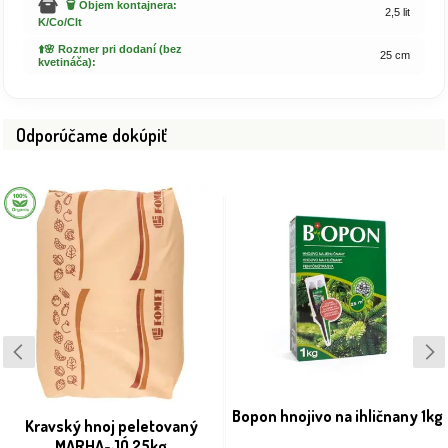
🗑️ Objem kontajnera:
2,5 lit
K/Co/Clt
⬆️🌸 Rozmer pri dodaní (bez
25 cm
kvetináča):
Odporúčame dokúpiť
Bopon hnojivo na ihličnany 1kg
Kravský hnoj peletovaný
MARHA-JÓ 25kg