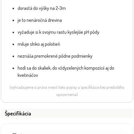
dorastá do výšky na 2-3m
je to nenáročná drevina
vyžaduje si k svojmu rastu kyslejšie pH pôdy
miluje slnko aj polotieň
neznáša premokrené pôdne podmienky
hodí sa do skaliek, do vždyzelených kompozícií aj do
kvetináčov
(vyhradzujeme si právo meniť tieto popisy a špecifikácie bez predošlého
upozornenia)
Špecifikácia