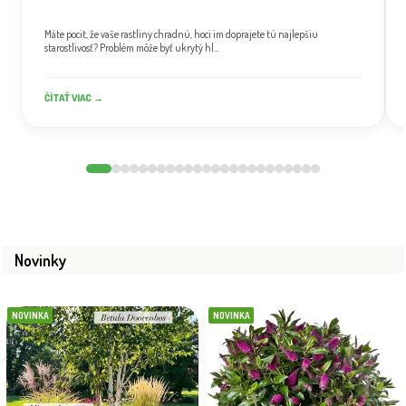
Máte pocit, že vaše rastliny chradnú, hoci im doprajete tú najlepšiu
starostlivosť? Problém môže byť ukrytý hl...
ČÍTAŤ VIAC →
Novinky
NOVINKA
NOVINKA