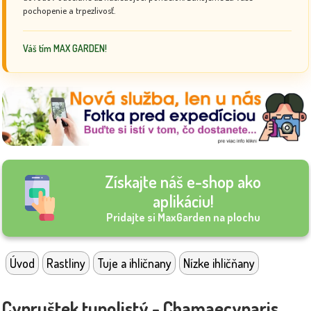
pochopenie a trpezlivosť.
Váš tím MAX GARDEN!
Získajte náš e-shop ako
aplikáciu!
Pridajte si MaxGarden na plochu
Úvod
Rastliny
Tuje a ihličnany
Nízke ihličňany
Cypruštek tupolistý - Chamaecyparis