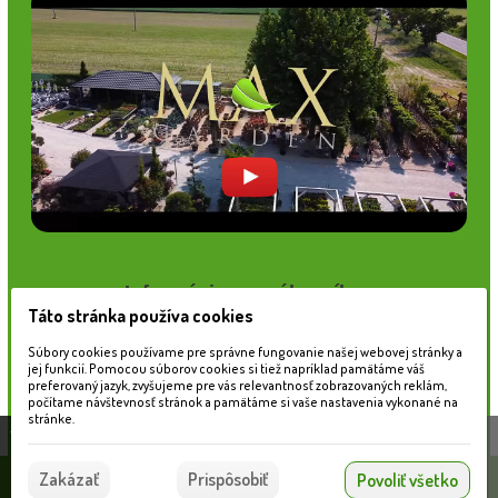
Informácie pre zákazníkov
Táto stránka používa cookies
Blog
Obchodné podmienky
Súbory cookies používame pre správne fungovanie našej webovej stránky a
Ochrana osobných údajov
jej funkcií. Pomocou súborov cookies si tiež napríklad pamätáme váš
preferovaný jazyk, zvyšujeme pre vás relevantnosť zobrazovaných reklám,
Platobné možnosti
počítame návštevnosť stránok a pamätáme si vaše nastavenia vykonané na
Cenník dopravy
stránke.
Táto stránka používa súbory cookies, ktoré nám
pomáhajú poskytovať služby. Používaním našich
Súhlasím
Zakázať
Prispôsobiť
Povoliť všetko
služieb vyjadrujete súhlas s používaním súborov
© 2026 WEXBO |
www.wexbo.com
|
Prihlásiť