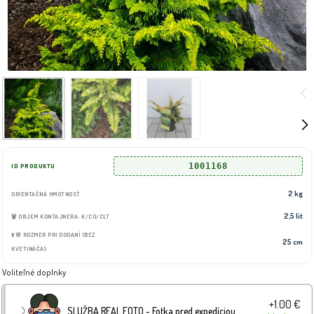
1001168
ID PRODUKTU
2 kg
ORIENTAČNÁ HMOTNOSŤ
2,5 lit
🗑️ OBJEM KONTAJNERA: K/CO/CLT
⬆️🌸 ROZMER PRI DODANÍ (BEZ
25 cm
KVETINÁČA):
Voliteľné doplnky
+1.00 €
SLUŽBA REAL FOTO - Fotka pred expedíciou