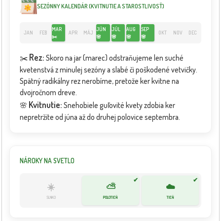
SEZÓNNY KALENDÁR (KVITNUTIE A STAROSTLIVOSŤ)
MAR
JÚN
JÚL
AUG
SEP
JAN
FEB
APR
MÁJ
OKT
NOV
DEC
✂️
🌸
🌸
🌸
🌸
Rez:
✂️
Skoro na jar (marec) odstraňujeme len suché
kvetenstvá z minulej sezóny a slabé či poškodené vetvičky.
Spätný radikálny rez nerobíme, pretože ker kvitne na
dvojročnom dreve.
Kvitnutie:
🌸
Snehobiele guľovité kvety zdobia ker
nepretržite od júna až do druhej polovice septembra.
NÁROKY NA SVETLO
✔
✔
☀️
⛅
☁️
SLNKO
POLOTIEŇ
TIEŇ