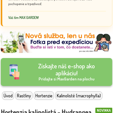
pochopenie a trpezlivosť.
Váš tím MAX GARDEN!
Získajte náš e-shop ako
aplikáciu!
Pridajte si MaxGarden na plochu
Úvod
Rastliny
Hortenzie
Kalinolisté (macrophylla)
Hortenzia kalinolistá - Hydrangea
NOVINKA