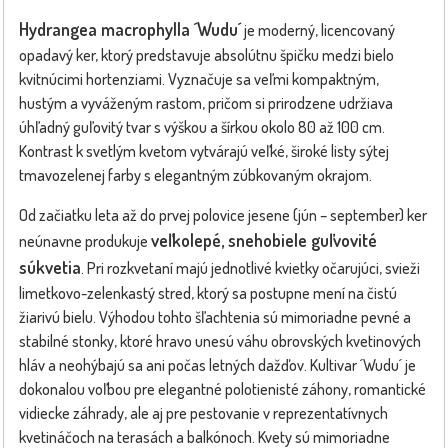
Hydrangea macrophylla ´Wudu´
je moderný, licencovaný
opadavý ker, ktorý predstavuje absolútnu špičku medzi bielo
kvitnúcimi hortenziami. Vyznačuje sa veľmi kompaktným,
hustým a vyváženým rastom, pričom si prirodzene udržiava
úhľadný guľovitý tvar s výškou a šírkou okolo 80 až 100 cm.
Kontrast k svetlým kvetom vytvárajú veľké, široké listy sýtej
tmavozelenej farby s elegantným zúbkovaným okrajom.
Od začiatku leta až do prvej polovice jesene (jún – september) ker
veľkolepé, snehobiele guľvovité
neúnavne produkuje
súkvetia
. Pri rozkvetaní majú jednotlivé kvietky očarujúci, svieži
limetkovo-zelenkastý stred, ktorý sa postupne mení na čistú
žiarivú bielu. Výhodou tohto šľachtenia sú mimoriadne pevné a
stabilné stonky, ktoré hravo unesú váhu obrovských kvetinových
hláv a neohýbajú sa ani počas letných dažďov. Kultivar ´Wudu´ je
dokonalou voľbou pre elegantné polotienisté záhony, romantické
vidiecke záhrady, ale aj pre pestovanie v reprezentatívnych
kvetináčoch na terasách a balkónoch. Kvety sú mimoriadne