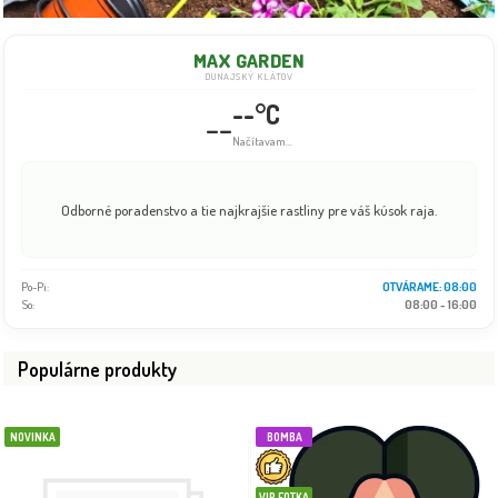
MAX GARDEN
DUNAJSKÝ KLÁTOV
--°C
--
Info dočasne nedostupné
Odborné poradenstvo a tie najkrajšie rastliny pre váš kúsok raja.
Po-Pi:
08:00 - 18:00
So:
08:00 - 16:00
Populárne produkty
NOVINKA
BOMBA
VIP FOTKA