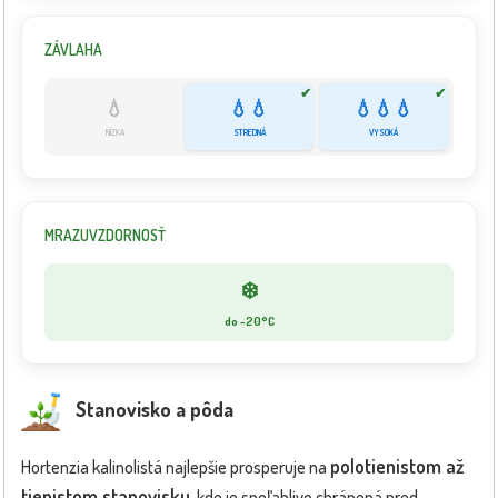
ZÁVLAHA
✔
✔
💧
💧💧
💧💧💧
NÍZKA
STREDNÁ
VYSOKÁ
MRAZUVZDORNOSŤ
❄️
do -20°C
Stanovisko a pôda
polotienistom až
Hortenzia kalinolistá najlepšie prosperuje na
tienistom stanovisku
, kde je spoľahlivo chránená pred