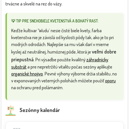
trvácne a skvelé na rez do vázy.
💡 TIP PRE SNEHOBIELE KVETENSTVÁ A BOHATÝ RAST:
Keďže kultivar ´Wudu´ nesie čisté biele kvety, farba
kvetenstva nie je závislá od kyslosti pôdy tak, ako je to pri
modrých odrodách. Najlepšie sa mu však darí v mierne
veľmi dobre
kyslej až neutrálnej, humóznej pôde, ktorá je
priepustná
. Pri výsadbe použite kvalitný
záhradnícky
substrát
a pre nepretržitú vitalitu počas sezóny aplikujte
organické hnojivo
. Pevné výhony výborne držia stabilitu, no
v exponovaných veterných polohách môžete použiť
oporu
na ochranu pred polámaním.
Sezónny kalendár