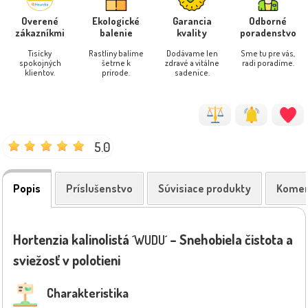
Overené
Ekologické
Garancia
Odborné
zákazníkmi
balenie
kvality
poradenstvo
Tisícky
Rastliny balíme
Dodávame len
Sme tu pre vás,
spokojných
šetrne k
zdravé a vitálne
radi poradíme.
klientov.
prírode.
sadenice.
5.0
Popis
Príslušenstvo
Súvisiace produkty
Komen
Hortenzia kalinolistá
– Snehobiela čistota a
´WUDU´
sviežosť v polotieni
Charakteristika