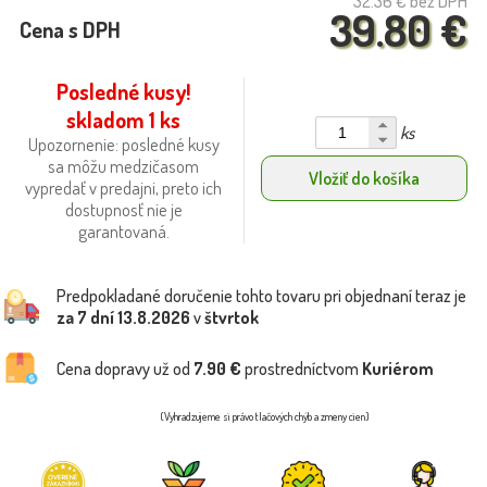
32.36 €
bez DPH
39.80 €
Cena s DPH
Posledné kusy!
skladom 1 ks
ks
Upozornenie: posledné kusy
sa môžu medzičasom
Vložiť do košíka
vypredať v predajni, preto ich
dostupnosť nie je
garantovaná.
Predpokladané doručenie tohto tovaru pri objednaní teraz je
za 7 dní
13.8.2026
v
štvrtok
Cena dopravy už od
7.90 €
prostredníctvom
Kuriérom
(Vyhradzujeme si právo tlačových chýb a zmeny cien)