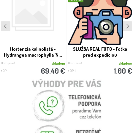
Hortenzia kalinolistá -
SLUŽBA REAL FOTO - Fotka
Hydrangea macrophylla ´N...
pred expedíciou
Dostupnosť:
Dostupnosť:
skladom
skladom
69.40 €
1.00 €
s DPH
s DPH