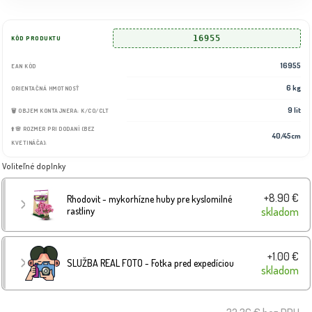
16955
KÓD PRODUKTU
16955
EAN KÓD
6 kg
ORIENTAČNÁ HMOTNOSŤ
9 lit
🗑️ OBJEM KONTAJNERA: K/CO/CLT
⬆️🌸 ROZMER PRI DODANÍ (BEZ
40/45cm
KVETINÁČA):
Voliteľné doplnky
+8.90 €
Rhodovit - mykorhízne huby pre kyslomilné
rastliny
skladom
+1.00 €
SLUŽBA REAL FOTO - Fotka pred expedíciou
skladom