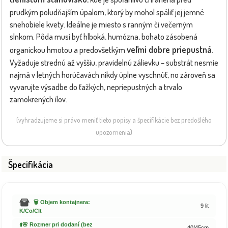
prudkým poludňajším úpalom, ktorý by mohol spáliť jej jemné
snehobiele kvety. Ideálne je miesto s ranným či večerným
slnkom. Pôda musí byť hlboká, humózna, bohato zásobená
veľmi dobre priepustná
organickou hmotou a predovšetkým
.
Vyžaduje strednú až vyššiu, pravidelnú zálievku – substrát nesmie
najmä v letných horúčavách nikdy úplne vyschnúť, no zároveň sa
vyvarujte výsadbe do ťažkých, nepriepustných a trvalo
zamokrených ílov.
(vyhradzujeme si právo meniť tieto popisy a špecifikácie bez predošlého
upozornenia)
Špecifikácia
🗑️ Objem kontajnera:
9 lit
K/Co/Clt
⬆️🌸 Rozmer pri dodaní (bez
40/45cm