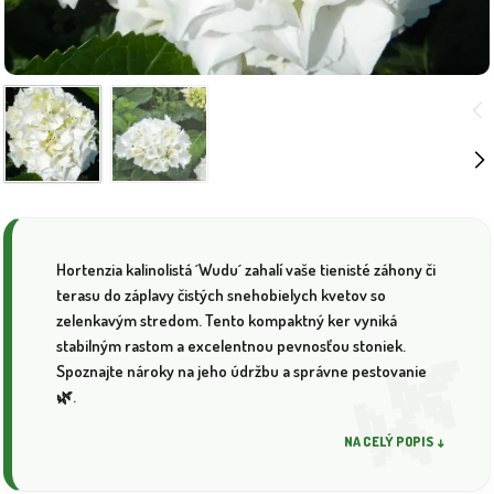
Hortenzia kalinolistá ´Wudu´ zahalí vaše tienisté záhony či
terasu do záplavy čistých snehobielych kvetov so
zelenkavým stredom. Tento kompaktný ker vyniká
stabilným rastom a excelentnou pevnosťou stoniek.
Spoznajte nároky na jeho údržbu a správne pestovanie
🌿.
NA CELÝ POPIS ↓