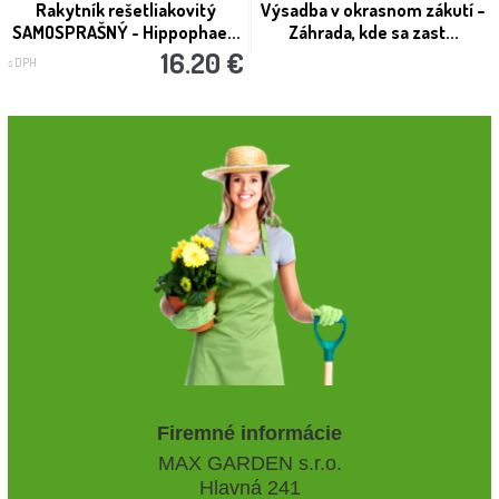
Rakytník rešetliakovitý
Výsadba v okrasnom zákutí –
SAMOSPRAŠNÝ - Hippophae...
Záhrada, kde sa zast...
16.20 €
s DPH
Firemné informácie
MAX GARDEN s.r.o.
Hlavná 241