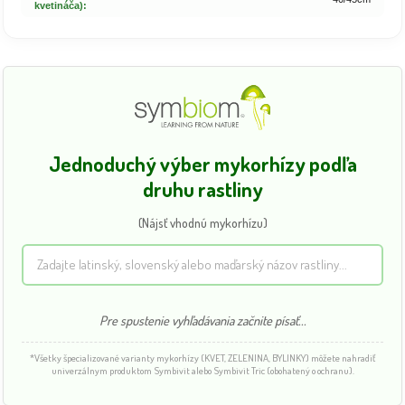
kvetináča):
Jednoduchý výber mykorhízy podľa
druhu rastliny
(Nájsť vhodnú mykorhízu)
Pre spustenie vyhľadávania začnite písať...
*Všetky špecializované varianty mykorhízy (KVET, ZELENINA, BYLINKY) môžete nahradiť
univerzálnym produktom Symbivit alebo Symbivit Tric (obohatený o ochranu).