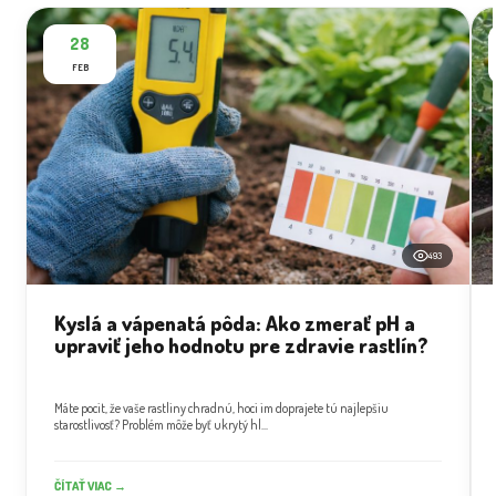
28
FEB
493
Kyslá a vápenatá pôda: Ako zmerať pH a
upraviť jeho hodnotu pre zdravie rastlín?
Máte pocit, že vaše rastliny chradnú, hoci im doprajete tú najlepšiu
starostlivosť? Problém môže byť ukrytý hl...
ČÍTAŤ VIAC →