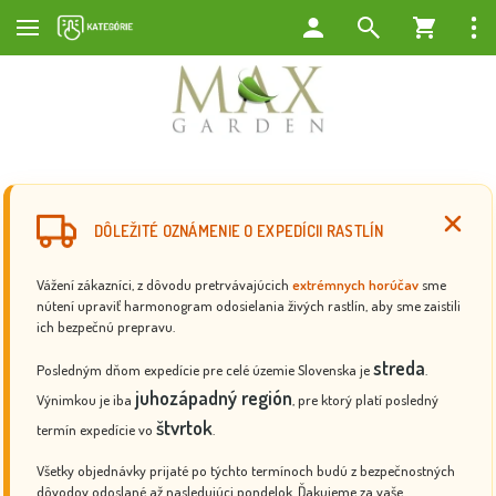
DÔLEŽITÉ OZNÁMENIE O EXPEDÍCII RASTLÍN
Vážení zákazníci, z dôvodu pretrvávajúcich
extrémnych horúčav
sme
nútení upraviť harmonogram odosielania živých rastlín, aby sme zaistili
ich bezpečnú prepravu.
streda
Posledným dňom expedície pre celé územie Slovenska je
.
juhozápadný región
Výnimkou je iba
, pre ktorý platí posledný
štvrtok
termín expedície vo
.
Všetky objednávky prijaté po týchto termínoch budú z bezpečnostných
dôvodov odoslané až nasledujúci pondelok. Ďakujeme za vaše