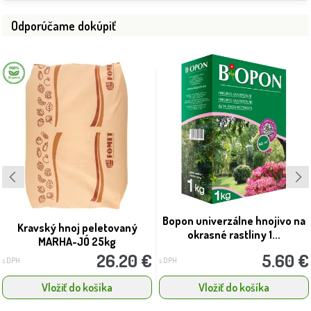
Odporúčame dokúpiť
Bopon univerzálne hnojivo na
Kravský hnoj peletovaný
okrasné rastliny 1...
MARHA-JÓ 25kg
26.20 €
5.60 €
s DPH
s DPH
Vložiť do košíka
Vložiť do košíka