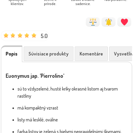
klientov.
prírode.
sadenice.
5.0
Popis
Súvisiace produkty
Komentáre
Vysvetli
Euonymus jap. 'Pierrolino'
sú to vždyzelené, husté kríky okrasné listom aj tvarom
rastliny
má kompaktný vzrast
listy má lesklé, oválne
farba listov je zelená s bielymi nepravidelnými škvrnami,