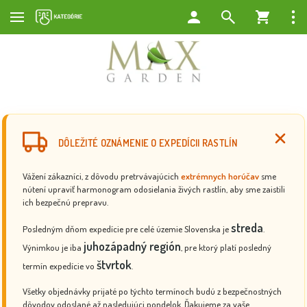
DÔLEŽITÉ OZNÁMENIE O EXPEDÍCII RASTLÍN
Vážení zákazníci, z dôvodu pretrvávajúcich
extrémnych horúčav
sme
nútení upraviť harmonogram odosielania živých rastlín, aby sme zaistili
ich bezpečnú prepravu.
streda
Posledným dňom expedície pre celé územie Slovenska je
.
juhozápadný región
Výnimkou je iba
, pre ktorý platí posledný
štvrtok
termín expedície vo
.
Všetky objednávky prijaté po týchto termínoch budú z bezpečnostných
dôvodov odoslané až nasledujúci pondelok. Ďakujeme za vaše