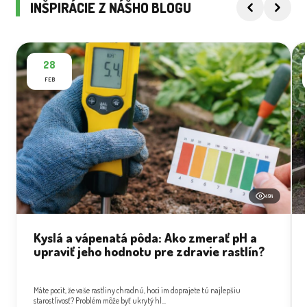
INŠPIRÁCIE Z NÁŠHO BLOGU
28
FEB
494
Kyslá a vápenatá pôda: Ako zmerať pH a
upraviť jeho hodnotu pre zdravie rastlín?
Máte pocit, že vaše rastliny chradnú, hoci im doprajete tú najlepšiu
starostlivosť? Problém môže byť ukrytý hl...