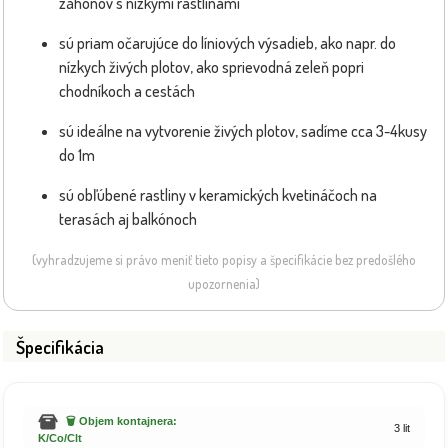
záhonov s nízkymi rastlinami
sú priam očarujúce do líniových výsadieb, ako napr. do
nízkych živých plotov, ako sprievodná zeleň popri
chodníkoch a cestách
sú ideálne na vytvorenie živých plotov, sadíme cca 3-4kusy
do 1m
sú obľúbené rastliny v keramických kvetináčoch na
terasách aj balkónoch
(vyhradzujeme si právo meniť tieto popisy a špecifikácie bez predošlého
upozornenia)
Špecifikácia
🗑️ Objem kontajnera:
3 lit
K/Co/Clt