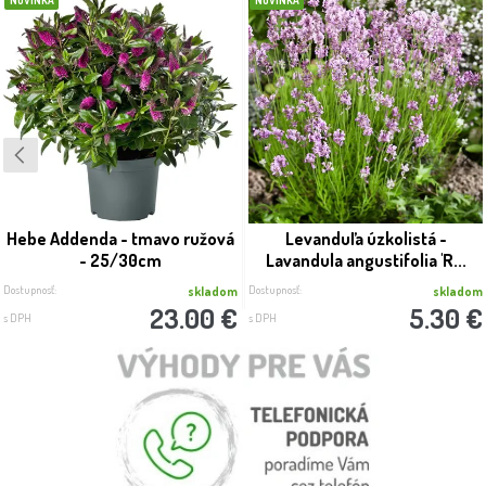
NOVINKA
NOVINKA
Hebe Addenda - tmavo ružová
Levanduľa úzkolistá -
- 25/30cm
Lavandula angustifolia 'R...
Dostupnosť:
Dostupnosť:
skladom
skladom
23.00 €
5.30 €
s DPH
s DPH