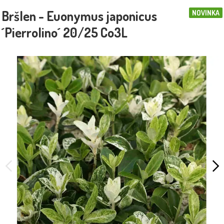
Bršlen - Euonymus japonicus
NOVINKA
´Pierrolino´ 20/25 Co3L