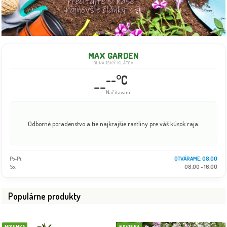
MAX GARDEN
DUNAJSKÝ KLÁTOV
--°C
--
Načítavam...
Odborné poradenstvo a tie najkrajšie rastliny pre váš kúsok raja.
Po-Pi:
OTVÁRAME: 08:00
So:
08:00 - 16:00
Populárne produkty