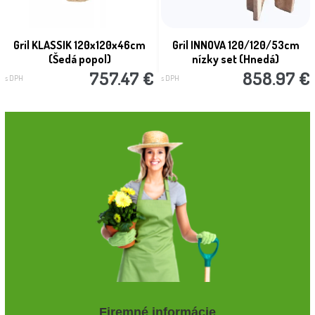
Gril KLASSIK 120x120x46cm
Gril INNOVA 120/120/53cm
(Šedá popol)
nízky set (Hnedá)
757.47 €
858.97 €
s DPH
s DPH
Firemné informácie