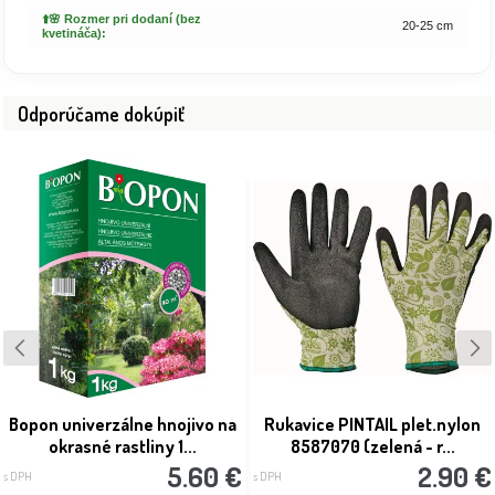
⬆️🌸 Rozmer pri dodaní (bez
20-25 cm
kvetináča):
Odporúčame dokúpiť
Bopon univerzálne hnojivo na
Rukavice PINTAIL plet.nylon
okrasné rastliny 1...
8587070 (zelená - r...
5.60 €
2.90 €
s DPH
s DPH