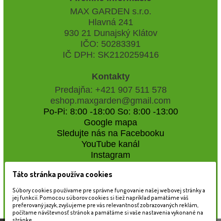
MAX GARDEN s.r.o.
Hlavná 241
930 21 Dunajský Klátov
IČO: 50283391
IČ DPH: SK2120259416
Kontakty
Predajňa: +421 907 511 578
eshop.maxgarden@gmail.com
Po-Pi: 8:00 -18:00 So: 8:00 -13:00
Google mapa
Sledujte nás na Facebooku
YouTube kanál
Instagram
Táto stránka používa cookies
Naše záhradné centrum
Súbory cookies používame pre správne fungovanie našej webovej stránky a
jej funkcií. Pomocou súborov cookies si tiež napríklad pamätáme váš
preferovaný jazyk, zvyšujeme pre vás relevantnosť zobrazovaných reklám,
počítame návštevnosť stránok a pamätáme si vaše nastavenia vykonané na
stránke.