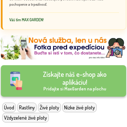
pochopenie a trpezlivosť.
Váš tím MAX GARDEN!
Získajte náš e-shop ako
aplikáciu!
Pridajte si MaxGarden na plochu
Úvod
Rastliny
Živé ploty
Nízke živé ploty
Vždyzelené živé ploty