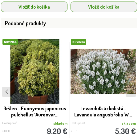
Vložiť do košíka
Vložiť do košíka
Podobné produkty
NOVINKA
NOVINKA
Bršlen - Euonymus japonicus
Levanduľa úzkolistá -
pulchellus ´Aureovar...
Lavandula angustifolia 'W...
Dostupnosť:
Dostupnosť:
skladom
skladom
9.20 €
5.30 €
s DPH
s DPH