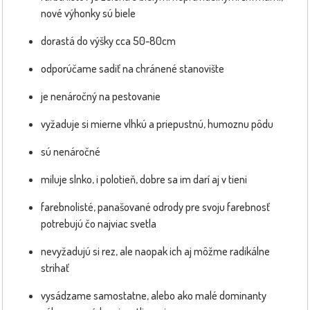
nové výhonky sú biele
dorastá do výšky cca 50-80cm
odporúčame sadiť na chránené stanovište
je nenáročný na pestovanie
vyžaduje si mierne vlhkú a priepustnú, humoznu pôdu
sú nenáročné
miluje slnko, i polotieň, dobre sa im darí aj v tieni
farebnolisté, panašované odrody pre svoju farebnosť
potrebujú čo najviac svetla
nevyžadujú si rez, ale naopak ich aj môžme radikálne
strihať
vysádzame samostatne, alebo ako malé dominanty