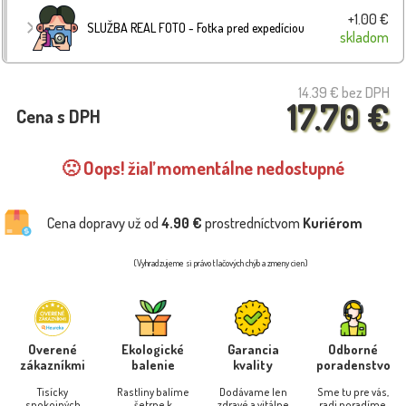
+1.00 €
SLUŽBA REAL FOTO - Fotka pred expedíciou
skladom
14.39 €
bez DPH
17.70 €
Cena s DPH
🙁 Oops! žiaľ momentálne nedostupné
Cena dopravy už od
4.90 €
prostredníctvom
Kuriérom
(Vyhradzujeme si právo tlačových chýb a zmeny cien)
Overené
Ekologické
Garancia
Odborné
zákazníkmi
balenie
kvality
poradenstvo
Tisícky
Rastliny balíme
Dodávame len
Sme tu pre vás,
spokojných
šetrne k
zdravé a vitálne
radi poradíme.