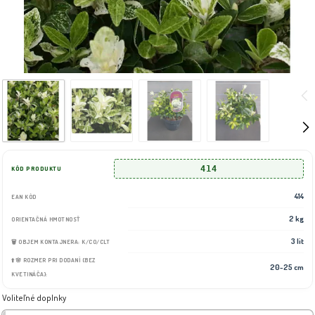
414
KÓD PRODUKTU
414
EAN KÓD
2 kg
ORIENTAČNÁ HMOTNOSŤ
3 lit
🗑️ OBJEM KONTAJNERA: K/CO/CLT
⬆️🌸 ROZMER PRI DODANÍ (BEZ
20-25 cm
KVETINÁČA):
Voliteľné doplnky