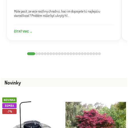
Máte pocit, že vaše rastliny chradnú, hoci im doprajete tú najlepšiu
starostlivosť? Problém môže byť ukrytý hl...
ČÍTAŤ VIAC →
Novinky
NOVINKA
BOMBA
-7%