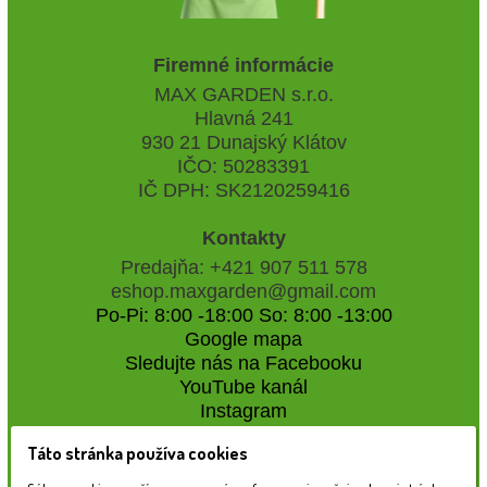
Firemné informácie
MAX GARDEN s.r.o.
Hlavná 241
930 21 Dunajský Klátov
IČO: 50283391
IČ DPH: SK2120259416
Kontakty
Predajňa: +421 907 511 578
eshop.maxgarden@gmail.com
Po-Pi: 8:00 -18:00 So: 8:00 -13:00
Google mapa
Sledujte nás na Facebooku
YouTube kanál
Instagram
Táto stránka používa cookies
Naše záhradné centrum