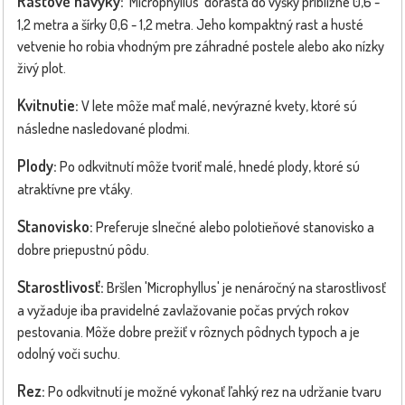
Rastové návyky:
'Microphyllus' dorastá do výšky približne 0,6 -
1,2 metra a šírky 0,6 - 1,2 metra. Jeho kompaktný rast a husté
vetvenie ho robia vhodným pre záhradné postele alebo ako nízky
živý plot.
Kvitnutie:
V lete môže mať malé, nevýrazné kvety, ktoré sú
následne nasledované plodmi.
Plody:
Po odkvitnutí môže tvoriť malé, hnedé plody, ktoré sú
atraktívne pre vtáky.
Stanovisko:
Preferuje slnečné alebo polotieňové stanovisko a
dobre priepustnú pôdu.
Starostlivosť:
Bršlen 'Microphyllus' je nenáročný na starostlivosť
a vyžaduje iba pravidelné zavlažovanie počas prvých rokov
pestovania. Môže dobre prežiť v rôznych pôdnych typoch a je
odolný voči suchu.
Rez:
Po odkvitnutí je možné vykonať ľahký rez na udržanie tvaru