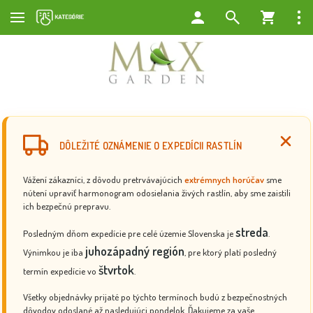
DÔLEŽITÉ OZNÁMENIE O EXPEDÍCII RASTLÍN
Vážení zákazníci, z dôvodu pretrvávajúcich
extrémnych horúčav
sme
nútení upraviť harmonogram odosielania živých rastlín, aby sme zaistili
ich bezpečnú prepravu.
streda
Posledným dňom expedície pre celé územie Slovenska je
.
juhozápadný región
Výnimkou je iba
, pre ktorý platí posledný
štvrtok
termín expedície vo
.
Všetky objednávky prijaté po týchto termínoch budú z bezpečnostných
dôvodov odoslané až nasledujúci pondelok. Ďakujeme za vaše