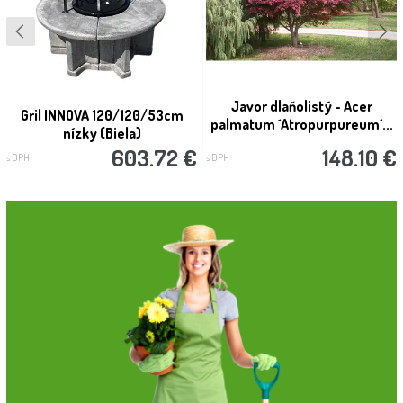
Javor dlaňolistý - Acer
Gril INNOVA 120/120/53cm
palmatum ´Atropurpureum´...
nízky (Biela)
603.72 €
148.10 €
s DPH
s DPH