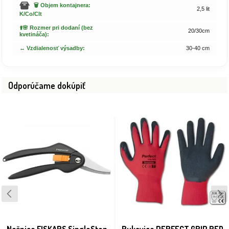
🗑️ Objem kontajnera:
2,5 lit
K/Co/Clt
⬆️🌸 Rozmer pri dodaní (bez
20/30cm
kvetináča):
↔️ Vzdialenosť výsadby:
30-40 cm
Odporúčame dokúpiť
Nožnice FISKARS SingleStep
Rukavice PERFECT GRIP RED