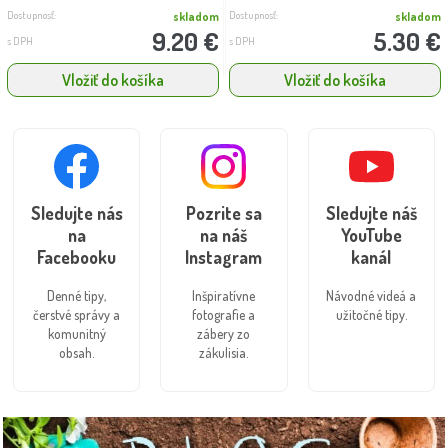
Dostupnosť:
Dostupnosť:
skladom
skladom
9.20 €
5.30 €
s DPH
s DPH
Vložiť do košíka
Vložiť do košíka
Sledujte nás
Pozrite sa
Sledujte náš
na
na náš
YouTube
Facebooku
Instagram
kanál
Denné tipy,
Inšpiratívne
Návodné videá a
čerstvé správy a
fotografie a
užitočné tipy.
komunitný
zábery zo
obsah.
zákulisia.