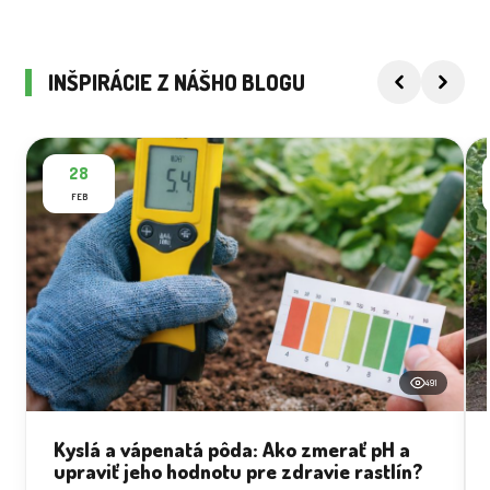
INŠPIRÁCIE Z NÁŠHO BLOGU
28
FEB
491
Kyslá a vápenatá pôda: Ako zmerať pH a
upraviť jeho hodnotu pre zdravie rastlín?