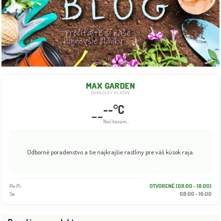
MAX GARDEN
DUNAJSKÝ KLÁTOV
--°C
--
Načítavam...
Odborné poradenstvo a tie najkrajšie rastliny pre váš kúsok raja.
Po-Pi:
OTVORENÉ (08:00 - 18:00)
So:
08:00 - 16:00