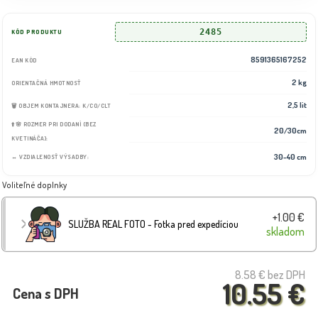
2485
KÓD PRODUKTU
8591365167252
EAN KÓD
2 kg
ORIENTAČNÁ HMOTNOSŤ
2,5 lit
🗑️ OBJEM KONTAJNERA: K/CO/CLT
⬆️🌸 ROZMER PRI DODANÍ (BEZ
20/30cm
KVETINÁČA):
30-40 cm
↔️ VZDIALENOSŤ VÝSADBY:
Voliteľné doplnky
+1.00 €
SLUŽBA REAL FOTO - Fotka pred expedíciou
skladom
8.58 €
bez DPH
10.55 €
Cena s DPH