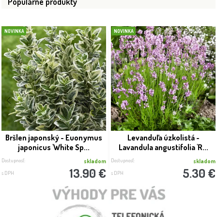
Populárne produkty
NOVINKA
NOVINKA
Bršlen japonský - Euonymus
Levanduľa úzkolistá -
japonicus 'White Sp...
Lavandula angustifolia 'R...
Dostupnosť:
Dostupnosť:
skladom
skladom
13.90 €
5.30 €
s DPH
s DPH