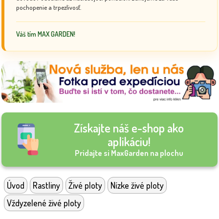
pochopenie a trpezlivosť.
Váš tím MAX GARDEN!
Získajte náš e-shop ako
aplikáciu!
Pridajte si MaxGarden na plochu
Úvod
Rastliny
Živé ploty
Nízke živé ploty
Vždyzelené živé ploty