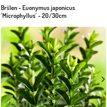
Bršlen - Euonymus japonicus
´Microphyllus´ - 20/30cm