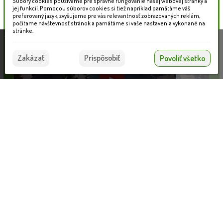
Súbory cookies používame pre správne fungovanie našej webovej stránky a
jej funkcií. Pomocou súborov cookies si tiež napríklad pamätáme váš
preferovaný jazyk, zvyšujeme pre vás relevantnosť zobrazovaných reklám,
počítame návštevnosť stránok a pamätáme si vaše nastavenia vykonané na
stránke.
Táto stránka používa súbory cookies, ktoré nám
pomáhajú poskytovať služby. Používaním našich
Súhlasím
Zakázať
Prispôsobiť
Povoliť všetko
služieb vyjadrujete súhlas s používaním súborov
cookies.
Viac informácií nájdete tu.
Informácie pre zákazníkov
Nahrávam...
VLOŽIŤ DO KOŠÍKA
Blog
Obchodné podmienky
Ochrana osobných údajov
Platobné možnosti
Cenník dopravy
© 2026 WEXBO |
www.wexbo.com
|
Prihlásiť