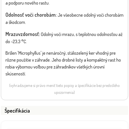
a podporu nového rastu.
Odolnosť voči chorobám:
Je všeobecne odolný voči chorobám
a škodcom.
Mrazuvzdornosť:
Odolný voči mrazu, s teplotnou odolnosťou až
do -23,3 °C.
Bršlen 'Microphyllus' je nenáročný, stálozelený ker vhodný pre
rôzne použitie v záhrade. Jeho drobné listy a kompaktný rast ho
robia výbornou voľbou pre záhradníkov všetkých úrovní
skúseností.
(vyhradzujeme si právo meniť tieto popisy a špecifikácie bez predošlého
upozornenia)
Špecifikácia