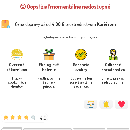
🙁 Oops! žiaľ momentálne nedostupné
Cena dopravy už od
4.90 €
prostredníctvom
Kuriérom
(Vyhradzujeme si právo tlačových chýb a zmeny cien)
Overené
Ekologické
Garancia
Odborné
zákazníkmi
balenie
kvality
poradenstvo
Tisícky
Rastliny balíme
Dodávame len
Sme tu pre vás,
spokojných
šetrne k
zdravé a vitálne
radi poradíme.
klientov.
prírode.
sadenice.
4.0