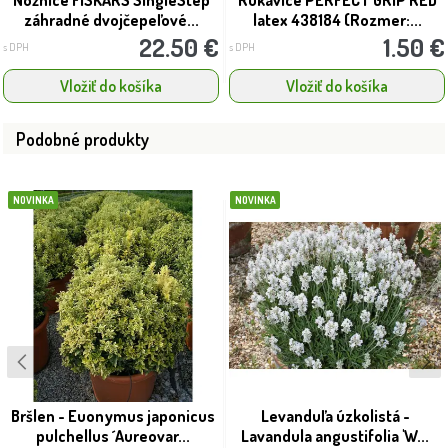
záhradné dvojčepeľové...
latex 438184 (Rozmer:...
22.50 €
1.50 €
s DPH
s DPH
Vložiť do košíka
Vložiť do košíka
Podobné produkty
NOVINKA
NOVINKA
Bršlen - Euonymus japonicus
Levanduľa úzkolistá -
pulchellus ´Aureovar...
Lavandula angustifolia 'W...