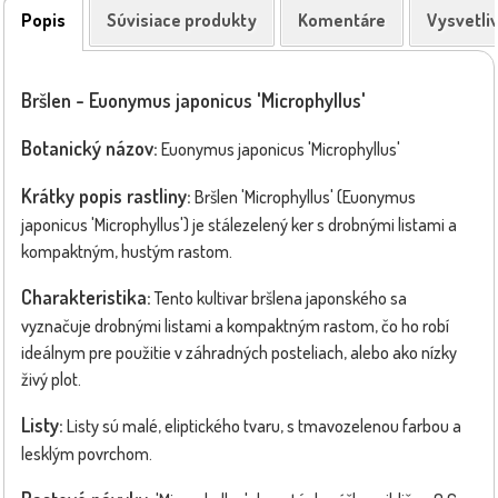
Popis
Súvisiace produkty
Komentáre
Vysvetli
Bršlen - Euonymus japonicus 'Microphyllus'
Botanický názov:
Euonymus japonicus 'Microphyllus'
Krátky popis rastliny:
Bršlen 'Microphyllus' (Euonymus
japonicus 'Microphyllus') je stálezelený ker s drobnými listami a
kompaktným, hustým rastom.
Charakteristika:
Tento kultivar bršlena japonského sa
vyznačuje drobnými listami a kompaktným rastom, čo ho robí
ideálnym pre použitie v záhradných posteliach, alebo ako nízky
živý plot.
Listy:
Listy sú malé, eliptického tvaru, s tmavozelenou farbou a
lesklým povrchom.