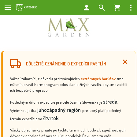
DÔLEŽITÉ OZNÁMENIE O EXPEDÍCII RASTLÍN
Vážení zákazníci, z dôvodu pretrvávajúcich
extrémnych horúčav
sme
nútení upraviť harmonogram odosielania živých rastlín, aby sme zaistili
ich bezpečnú prepravu.
streda
Posledným dňom expedície pre celé územie Slovenska je
.
juhozápadný región
Výnimkou je iba
, pre ktorý platí posledný
štvrtok
termín expedície vo
.
Všetky objednávky prijaté po týchto termínoch budú z bezpečnostných
dôvodov odoslané až nasledujúci pondelok. Ďakujeme za vaše