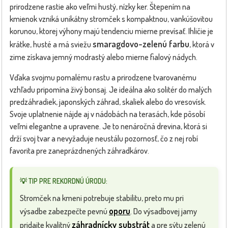
prirodzene rastie ako veľmi hustý, nízky ker. Štepením na
kmienok vzniká unikátny stromček s kompaktnou, vankúšovitou
korunou, ktorej výhony majú tendenciu mierne prevísať. Ihličie je
smaragdovo-zelenú farbu
krátke, husté a má sviežu
, ktorá v
zime získava jemný modrastý alebo mierne fialový nádych.
Vďaka svojmu pomalému rastu a prirodzene tvarovanému
vzhľadu pripomína živý bonsaj. Je ideálna ako solitér do malých
predzáhradiek, japonských záhrad, skaliek alebo do vresovísk.
Svoje uplatnenie nájde aj v nádobách na terasách, kde pôsobí
veľmi elegantne a upravene. Je to nenáročná drevina, ktorá si
drží svoj tvar a nevyžaduje neustálu pozornosť, čo z nej robí
favorita pre zaneprázdnených záhradkárov.
💡 TIP PRE REKORDNÚ ÚRODU:
Stromček na kmeni potrebuje stabilitu, preto mu pri
oporu
výsadbe zabezpečte pevnú
. Do výsadbovej jamy
záhradnícky substrát
pridajte kvalitný
a pre sýtu zelenú