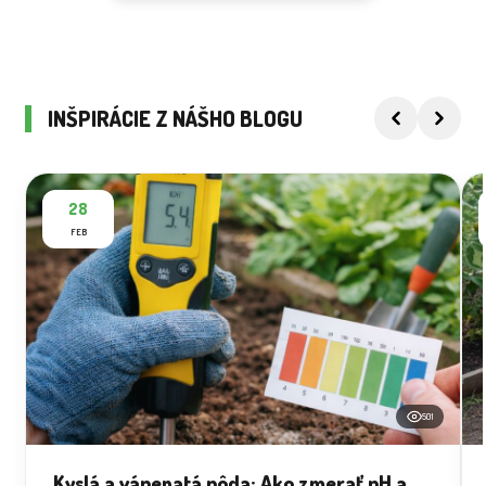
INŠPIRÁCIE Z NÁŠHO BLOGU
28
FEB
501
Kyslá a vápenatá pôda: Ako zmerať pH a