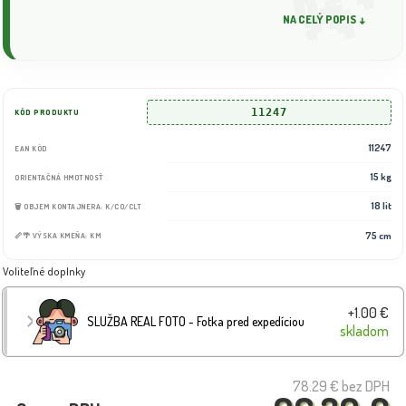
NA CELÝ POPIS ↓
11247
KÓD PRODUKTU
11247
EAN KÓD
15 kg
ORIENTAČNÁ HMOTNOSŤ
18 lit
🗑️ OBJEM KONTAJNERA: K/CO/CLT
75 cm
📏🌴 VÝSKA KMEŇA: KM
Voliteľné doplnky
+1.00 €
SLUŽBA REAL FOTO - Fotka pred expedíciou
skladom
78.29 €
bez DPH