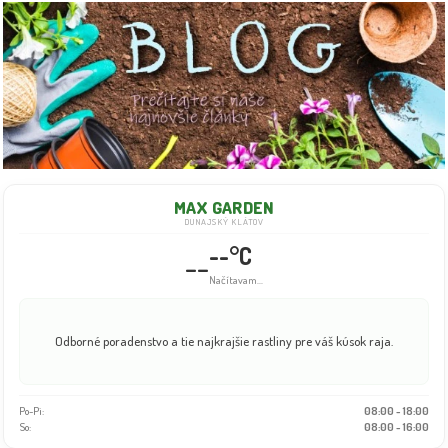
MAX GARDEN
DUNAJSKÝ KLÁTOV
--°C
--
Info dočasne nedostupné
Odborné poradenstvo a tie najkrajšie rastliny pre váš kúsok raja.
Po-Pi:
08:00 - 18:00
So:
08:00 - 16:00