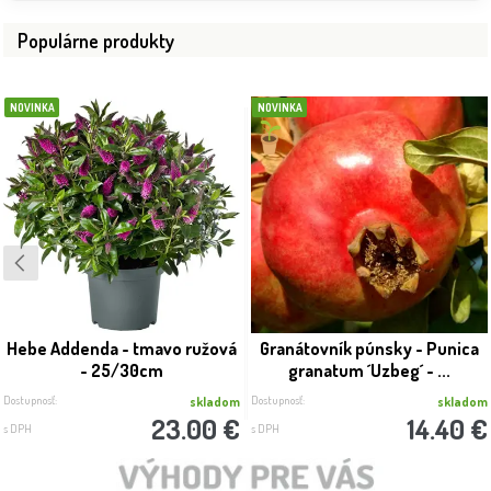
Populárne produkty
NOVINKA
NOVINKA
Hebe Addenda - tmavo ružová
Granátovník púnsky - Punica
- 25/30cm
granatum ´Uzbeg´ - ...
Dostupnosť:
Dostupnosť:
skladom
skladom
23.00 €
14.40 €
s DPH
s DPH