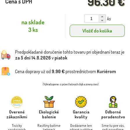
96.30 €
Cena s DPH
ks
na sklade
3 ks
Vložiť do košíka
Predpokladané doručenie tohto tovaru pri objednaní teraz je
za 5 dní
14.8.2026
v
piatok
Cena dopravy už od
9.90 €
prostredníctvom
Kuriérom
(Vyhradzujeme si právo tlačových chýb a zmeny cien)
Overené
Ekologické
Garancia
Odborné
zákazníkmi
balenie
kvality
poradenstvo
Tisícky
Rastliny balíme
Dodávame len
Sme tu pre vás,
spokojných
šetrne k
zdravé a vitálne
radi poradíme.