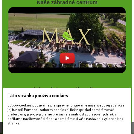
Naše záhradné centrum
Informácie pre zákazníkov
Táto stránka používa cookies
Blog
Obchodné podmienky
Súbory cookies používame pre správne fungovanie našej webovej stránky a
jej funkcií. Pomocou súborov cookies si tiež napríklad pamätáme váš
Ochrana osobných údajov
preferovaný jazyk, zvyšujeme pre vás relevantnosť zobrazovaných reklám,
Platobné možnosti
počítame návštevnosť stránok a pamätáme si vaše nastavenia vykonané na
Cenník dopravy
stránke.
Táto stránka používa súbory cookies, ktoré nám