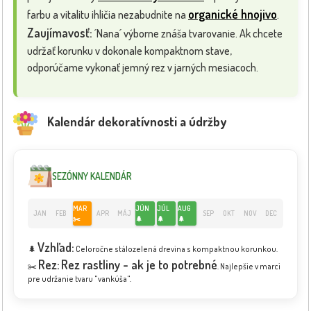
organické hnojivo
farbu a vitalitu ihličia nezabudnite na
.
Zaujímavosť:
´Nana´ výborne znáša tvarovanie. Ak chcete
udržať korunku v dokonale kompaktnom stave,
odporúčame vykonať jemný rez v jarných mesiacoch.
Kalendár dekoratívnosti a údržby
SEZÓNNY KALENDÁR
MAR
JÚN
JÚL
AUG
JAN
FEB
APR
MÁJ
SEP
OKT
NOV
DEC
✂️
🌲
🌲
🌲
Vzhľad:
🌲
Celoročne stálozelená drevina s kompaktnou korunkou.
Rez:
Rez rastliny - ak je to potrebné
✂️
. Najlepšie v marci
pre udržanie tvaru "vankúša".