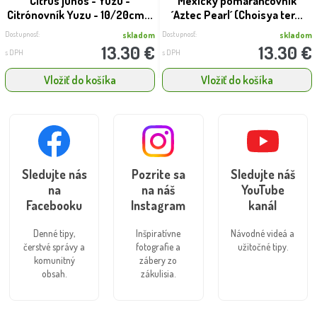
Citrus junos - Yuzu -
Mexický pomarančovník
Citrónovník Yuzu - 10/20cm...
´Aztec Pearl´ (Choisya ter...
Dostupnosť:
Dostupnosť:
skladom
skladom
13.30 €
13.30 €
s DPH
s DPH
Vložiť do košíka
Vložiť do košíka
Sledujte nás
Pozrite sa
Sledujte náš
na
na náš
YouTube
Facebooku
Instagram
kanál
Denné tipy,
Inšpiratívne
Návodné videá a
čerstvé správy a
fotografie a
užitočné tipy.
komunitný
zábery zo
obsah.
zákulisia.