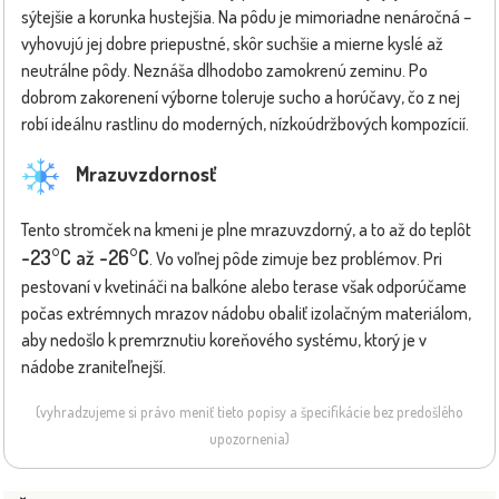
sýtejšie a korunka hustejšia. Na pôdu je mimoriadne nenáročná –
vyhovujú jej dobre priepustné, skôr suchšie a mierne kyslé až
neutrálne pôdy. Neznáša dlhodobo zamokrenú zeminu. Po
dobrom zakorenení výborne toleruje sucho a horúčavy, čo z nej
robí ideálnu rastlinu do moderných, nízkoúdržbových kompozícií.
Mrazuvzdornosť
Tento stromček na kmeni je plne mrazuvzdorný, a to až do teplôt
-23°C až -26°C
. Vo voľnej pôde zimuje bez problémov. Pri
pestovaní v kvetináči na balkóne alebo terase však odporúčame
počas extrémnych mrazov nádobu obaliť izolačným materiálom,
aby nedošlo k premrznutiu koreňového systému, ktorý je v
nádobe zraniteľnejší.
(vyhradzujeme si právo meniť tieto popisy a špecifikácie bez predošlého
upozornenia)