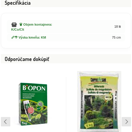
Špecifikácia
🗑️ Objem kontajnera:
18 lit
K/Co/Clt
📏🌴 Výska kmeňa: KM
75 cm
Odporúčame dokúpiť