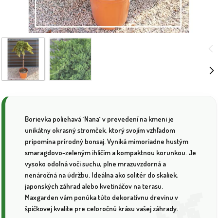
Borievka poliehavá ´Nana´ v prevedení na kmeni je
unikátny okrasný stromček, ktorý svojím vzhľadom
pripomína prírodný bonsaj. Vyniká mimoriadne hustým
smaragdovo-zeleným ihličím a kompaktnou korunkou. Je
vysoko odolná voči suchu, plne mrazuvzdorná a
nenáročná na údržbu. Ideálna ako solitér do skaliek,
japonských záhrad alebo kvetináčov na terasu.
Maxgarden vám ponúka túto dekoratívnu drevinu v
špičkovej kvalite pre celoročnú krásu vašej záhrady.