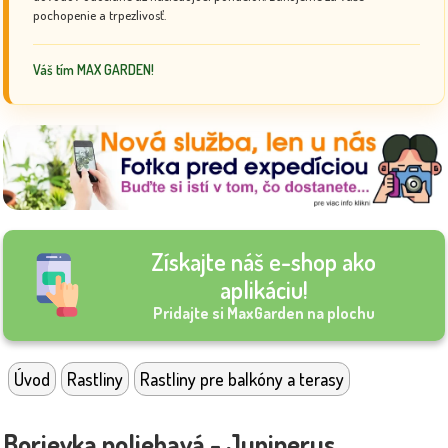
pochopenie a trpezlivosť.
Váš tím MAX GARDEN!
Získajte náš e-shop ako
aplikáciu!
Pridajte si MaxGarden na plochu
Úvod
Rastliny
Rastliny pre balkóny a terasy
Borievka poliehavá - Juniperus