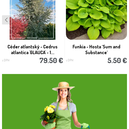
Céder atlantský - Cedrus
Funkia - Hosta ´Sum and
atlantica 'GLAUCA' - 1...
Substance´
79.50 €
5.50 €
s DPH
s DPH