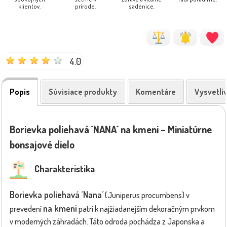
klientov.
prírode.
sadenice.
4.0
Popis
Súvisiace produkty
Komentáre
Vysvetli
Borievka poliehavá ´NANA´ na kmeni – Miniatúrne
bonsajové dielo
Charakteristika
Borievka poliehavá ´Nana´
(Juniperus procumbens) v
na kmeni
prevedení
patrí k najžiadanejším dekoračným prvkom
v moderných záhradách. Táto odroda pochádza z Japonska a