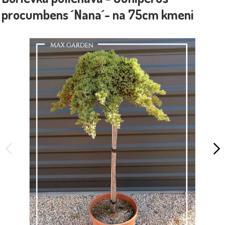
procumbens ´Nana´- na 75cm kmeni