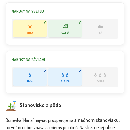
NÁROKY NA SVETLO
✔
✔
☀️
⛅
☁️
SLNKO
POLOTIEŇ
TIEŇ
NÁROKY NA ZÁVLAHU
✔
✔
💧
💧💧
💧💧💧
NÍZKA
STREDNÁ
VYSOKÁ
Stanovisko a pôda
slnečnom stanovisku
Borievka ´Nana´ najviac prosperuje na
,
no veľmi dobre znáša aj mierny polotieň. Na slnku je jej ihličie