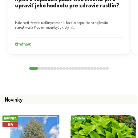
upraviť jeho hodnotu pre zdravie rastlín?
Máte pocit, že vaše rastliny chradnú, hoci im doprajete tú najlepšiu
starostlivosť? Problém môže byť ukrytý hl...
ČÍTAŤ VIAC →
Novinky
NOVINKA
NOVINKA
-16%