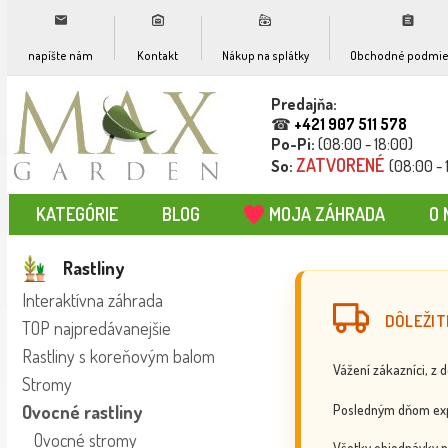
napíšte nám
Kontakt
Nákup na splátky
Obchodné podmie
Predajňa:
☎
+421 907 511 578
Po-Pi:
(08:00 - 18:00)
ZATVORENÉ
So:
(08:00 - 
KATEGÓRIE
BLOG
MOJA ZÁHRADA
O 
Rastliny
Interaktívna záhrada
DÔLEŽIT
TOP najpredávanejšie
Rastliny s koreňovým balom
Vážení zákazníci, z 
Stromy
Posledným dňom exp
Ovocné rastliny
Ovocné stromy
Všetky objednávky p