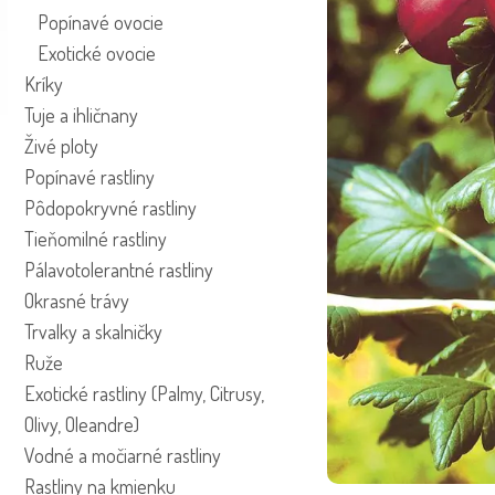
Popínavé ovocie
Exotické ovocie
Kríky
Tuje a ihličnany
Živé ploty
Popínavé rastliny
Pôdopokryvné rastliny
Tieňomilné rastliny
Pálavotolerantné rastliny
Okrasné trávy
Trvalky a skalničky
Ruže
Exotické rastliny (Palmy, Citrusy,
Olivy, Oleandre)
Vodné a močiarné rastliny
Rastliny na kmienku