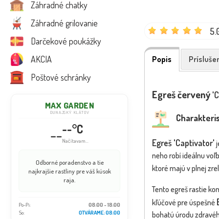
Záhradné chatky
Záhradné grilovanie
5.
Darčekové poukážky
AKCIA
Popis
Prísluše
Poštové schránky
Egreš červený
'C
MAX GARDEN
DUNAJSKÝ KLÁTOV
Charakteris
--°C
--
Egreš 'Captivator'
Načítavam...
j
neho robí ideálnu voľ
Odborné poradenstvo a tie
ktoré majú v plnej zre
najkrajšie rastliny pre váš kúsok
raja.
Tento egreš rastie ko
kľúčové pre úspešné
Po-Pi:
08:00 - 18:00
So:
OTVÁRAME: 08:00
bohatú úrodu zdravéh