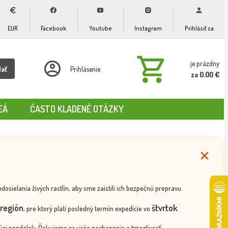
EUR
Facebook
Youtube
Instagram
Prihlásiť sa
je prázdny
dať
Prihlásenie
za 0.00 €
EÁ
ČASTO KLADENÉ OTÁZKY
ielania živých rastlín, aby sme zaistili ich bezpečnú prepravu.
región
štvrtok
, pre ktorý platí posledný termín expedície vo
.
ci pondelok. Ďakujeme za vaše pochopenie a trpezlivosť.