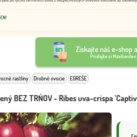
DEN!
Získajte náš e-shop a
Pridajte si MaxGarden
ocné rastliny
Drobné ovocie
EGREŠE
vený BEZ TRŃOV - Ribes uva-crispa 'Captiv
Eg