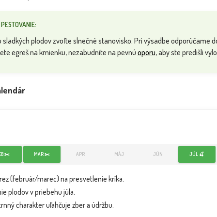
 PESTOVANIE:
 sladkých plodov zvoľte slnečné stanovisko. Pri výsadbe odporúčame d
Egreš biely - Ribes uva-crispa
Egreš bi
ujete egreš na kmienku, nezabudnite na pevnú
oporu
, aby ste predišli v
NOVINKA
NOVINKA
'Hinnonmaeki Ge...
lendár
EB ✂️
MAR ✂️
APR
MÁJ
JÚN
JÚL 🍒
rez (február/marec) na presvetlenie kríka.
 Fotka pred
ou
ie plodov v priebehu júla.
rnný charakter uľahčuje zber a údržbu.
Dostupnosť:
Dostupnosť:
skladom
skladom
9.70 €
1.00 €
s DPH
s DPH