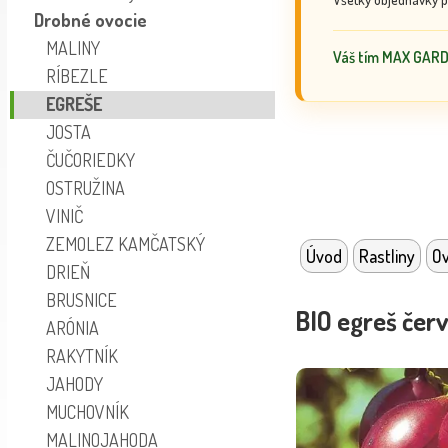
Drobné ovocie
MALINY
Váš tím MAX GAR
RÍBEZLE
EGREŠE
JOSTA
ČUČORIEDKY
OSTRUŽINA
VINIČ
ZEMOLEZ KAMČATSKÝ
Úvod
Rastliny
Ov
DRIEŇ
BRUSNICE
BIO egreš čer
ARÓNIA
RAKYTNÍK
JAHODY
MUCHOVNÍK
MALINOJAHODA