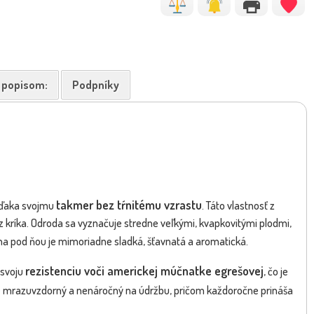
k popisom:
Podpníky
takmer bez tŕnitému vzrastu
 vďaka svojmu
. Táto vlastnosť z
z kríka. Odroda sa vyznačuje stredne veľkými, kvapkovitými plodmi,
ina pod ňou je mimoriadne sladká, šťavnatá a aromatická.
rezistenciu voči americkej múčnatke egrešovej
 svoju
, čo je
lne mrazuvzdorný a nenáročný na údržbu, pričom každoročne prináša