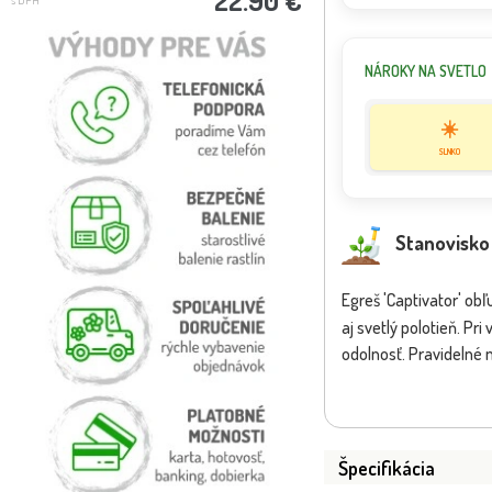
NÁROKY NA SVETLO
☀️
SLNKO
Stanovisko
Egreš 'Captivator' ob
aj svetlý polotieň. P
odolnosť. Pravidelné
Špecifikácia