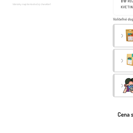
⬆️🌸 R
(obrázky majú len ilustračný charakter)
KVETIN
Voliteľné do
Cena 