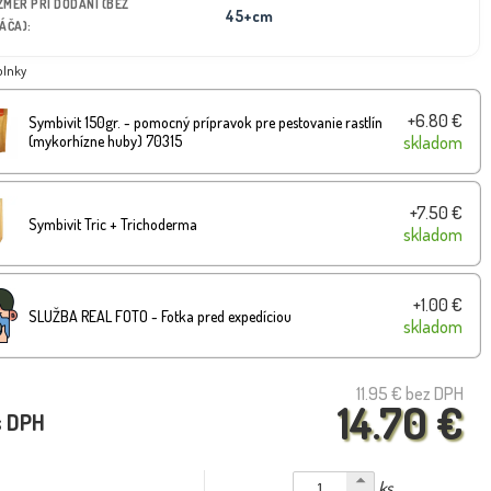
OZMER PRI DODANÍ (BEZ
45+cm
ÁČA):
plnky
+6.80 €
Symbivit 150gr. - pomocný prípravok pre pestovanie rastlín
(mykorhízne huby) 70315
skladom
+7.50 €
Symbivit Tric + Trichoderma
skladom
+1.00 €
SLUŽBA REAL FOTO - Fotka pred expedíciou
skladom
11.95 €
bez DPH
14.70 €
s DPH
ks