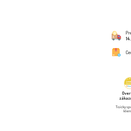
Pr
14
Ce
Ove
zákaz
Tisícky s
klien