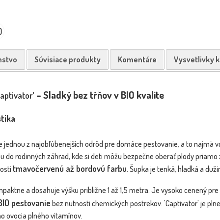
0
nstvo
Súvisiace produkty
Komentáre
Vysvetlivky 
– Sladký bez tŕňov v BIO kvalite
aptivator'
tika
e jednou z najobľúbenejších odrôd pre domáce pestovanie, a to najmä
bu do rodinných záhrad, kde si deti môžu bezpečne oberať plody priamo 
tmavočervenú až bordovú farbu
losti
. Šupka je tenká, hladká a duž
mpaktne a dosahuje výšku približne 1 až 1,5 metra. Je vysoko cenený pre
BIO pestovanie
bez nutnosti chemických postrekov. 'Captivator' je p
o ovocia plného vitamínov.