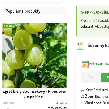
Populárne produkty
💡 TIP PRE ÚSPEŠNÉ
Pre bohatú násadu
substrát
. Ak pest
NOVINKA
BOMBA
VIP FOTKA
Sezónny ka
PRÁCE A ÚRODA
JAN
F
Rez:
✂️
Predjarný 
Egreš biely stromčekový - Ribes uva-
SLUŽBA REAL FOTO -
Zber:
crispa 'Rixa...
expedíci
🍒
Dozrievan
Vlastnosť:
✨
Bezt
Dostupnosť:
Dostupnosť:
skladom
22.90 €
s DPH
s DPH