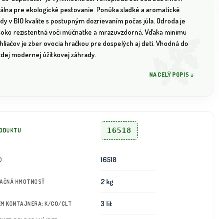
eálna pre ekologické pestovanie. Ponúka sladké a aromatické
dy v BIO kvalite s postupným dozrievaním počas júla. Odroda je
soko rezistentná voči múčnatke a mrazuvzdorná. Vďaka minimu
hliačov je zber ovocia hračkou pre dospelých aj deti. Vhodná do
ždej modernej úžitkovej záhrady.
NA CELÝ POPIS ↓
16518
RODUKTU
16518
D
2 kg
TAČNÁ HMOTNOSŤ
3 lit
JEM KONTAJNERA: K/CO/CLT