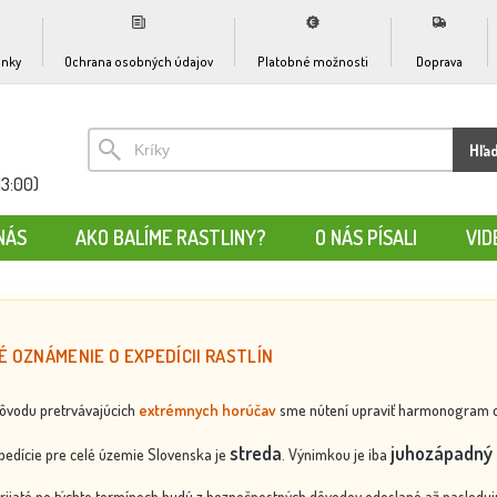
nky
Ochrana osobných údajov
Platobné možnosti
Doprava
Hľa
13:00)
NÁS
AKO BALÍME RASTLINY?
O NÁS PÍSALI
VID
É OZNÁMENIE O EXPEDÍCII RASTLÍN
dôvodu pretrvávajúcich
extrémnych horúčav
sme nútení upraviť harmonogram odos
streda
juhozápadný 
edície pre celé územie Slovenska je
. Výnimkou je iba
rijaté po týchto termínoch budú z bezpečnostných dôvodov odoslané až nasledujú