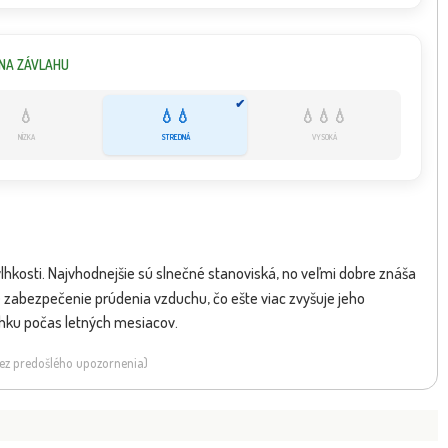
NA ZÁVLAHU
✔
💧
💧💧
💧💧💧
NÍZKA
STREDNÁ
VYSOKÁ
kosti. Najvhodnejšie sú slnečné stanoviská, no veľmi dobre znáša
re zabezpečenie prúdenia vzduchu, čo ešte viac zvyšuje jeho
hku počas letných mesiacov.
 bez predošlého upozornenia)