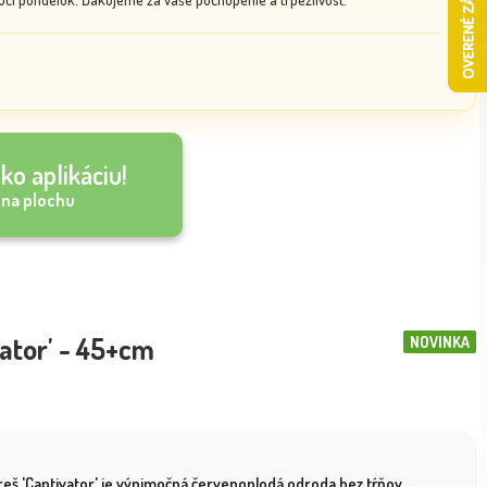
ko aplikáciu!
 na plochu
ator' - 45+cm
NOVINKA
reš 'Captivator' je výnimočná červenoplodá odroda bez tŕňov,