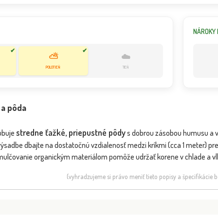
NÁROKY 
✔
✔
⛅
☁️
POLOTIEŇ
TIEŇ
 a pôda
stredne ťažké, priepustné pôdy
ľubuje
s dobrou zásobou humusu a vlh
ri výsadbe dbajte na dostatočnú vzdialenosť medzi kríkmi (cca 1 meter) p
 mulčovanie organickým materiálom pomôže udržať korene v chlade a vl
(vyhradzujeme si právo meniť tieto popisy a špecifikácie