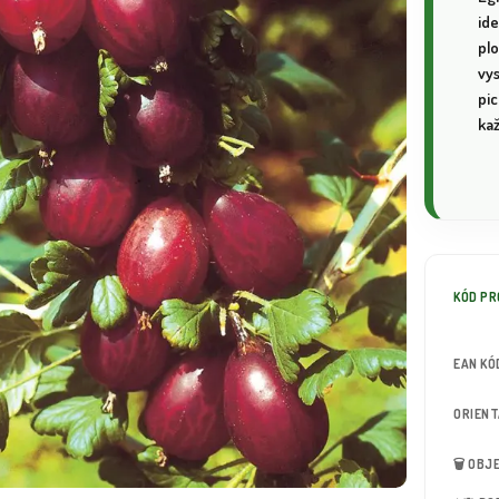
id
plo
vy
pic
ka
KÓD P
EAN KÓ
ORIEN
🗑️ OB