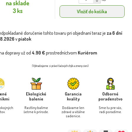
na sklade
3 ks
Vložiť do košíka
edpokladané doručenie tohto tovaru pri objednaní teraz je
za 6 dní
.8.2026
v
piatok
na dopravy už od
4.90 €
prostredníctvom
Kuriérom
(Vyhradzujeme si právo tlačových chýb a zmeny cien)
rené
Ekologické
Garancia
Odborné
níkmi
balenie
kvality
poradenstvo
pokojných
Rastliny balíme
Dodávame len
Sme tu pre vás,
tov.
šetrne k prírode.
zdravé a vitálne
radi poradíme.
sadenice.