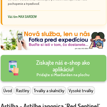
pochopenie a trpezlivosť.
Váš tím MAX GARDEN!
Získajte náš e-shop ako
aplikáciu!
Pridajte si MaxGarden na plochu
Úvod
Rastliny
Trvalky a skalničky
Vysoké trvalky
Astilba - Astilbe japonica ´Red Sentinel´