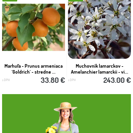
Marhuľa - Prunus armeniaca
Muchovník lamarckov -
´Goldrich´ - stredne ...
Amelanchier lamarckii - vi...
33.80 €
243.00 €
s DPH
s DPH