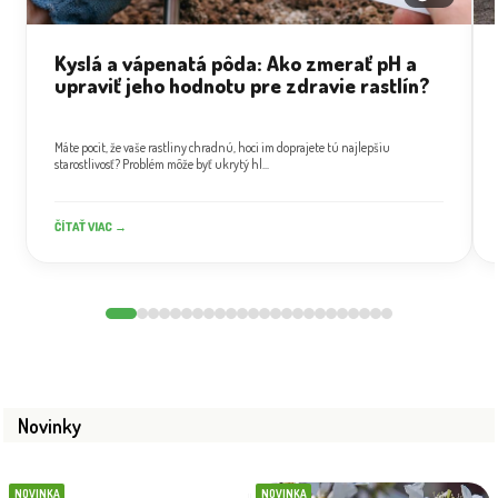
Kyslá a vápenatá pôda: Ako zmerať pH a
upraviť jeho hodnotu pre zdravie rastlín?
Máte pocit, že vaše rastliny chradnú, hoci im doprajete tú najlepšiu
starostlivosť? Problém môže byť ukrytý hl...
ČÍTAŤ VIAC →
Novinky
NOVINKA
NOVINKA