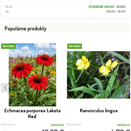
Po-Pi:
OTVORENÉ (08:00 - 18:00)
So:
08:00 - 16:00
Populárne produkty
NOVINKA
NOVINKA
Echinacea purpurea 'Lakota
Ranunculus lingua
Red'
Dostupnosť:
Dostupnosť:
skladom
skladom