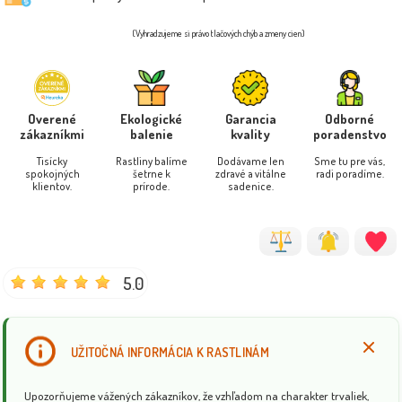
(Vyhradzujeme si právo tlačových chýb a zmeny cien)
Overené
Ekologické
Garancia
Odborné
zákazníkmi
balenie
kvality
poradenstvo
Tisícky
Rastliny balíme
Dodávame len
Sme tu pre vás,
spokojných
šetrne k
zdravé a vitálne
radi poradíme.
klientov.
prírode.
sadenice.
5.0
UŽITOČNÁ INFORMÁCIA K RASTLINÁM
Upozorňujeme vážených zákazníkov, že vzhľadom na charakter trvaliek,