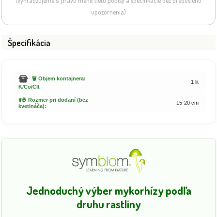
(vyhradzujeme si právo meniť tieto popisy a špecifikácie bez predošlého
upozornenia)
Špecifikácia
🗑️ Objem kontajnera:
1 lit
K/Co/Clt
⬆️🌸 Rozmer pri dodaní (bez
15-20 cm
kvetináča):
Jednoduchý výber mykorhízy podľa
druhu rastliny