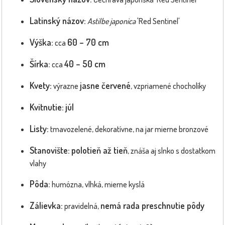
Latinský názov:
Astilbe japonica
'Red Sentinel'
Výška:
60 – 70 cm
cca
Šírka:
40 – 50 cm
cca
Kvety:
jasne červené
výrazne
, vzpriamené chocholíky
Kvitnutie:
júl
Listy:
tmavozelené, dekoratívne, na jar mierne bronzové
Stanovište:
polotieň až tieň
, znáša aj slnko s dostatkom
vlahy
Pôda:
humózna, vlhká, mierne kyslá
Zálievka:
nemá rada preschnutie pôdy
pravidelná,