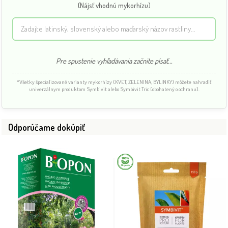
(Nájsť vhodnú mykorhízu)
Pre spustenie vyhľadávania začnite písať...
*Všetky špecializované varianty mykorhízy (KVET, ZELENINA, BYLINKY) môžete nahradiť
univerzálnym produktom Symbivit alebo Symbivit Tric (obohatený o ochranu).
Odporúčame dokúpiť