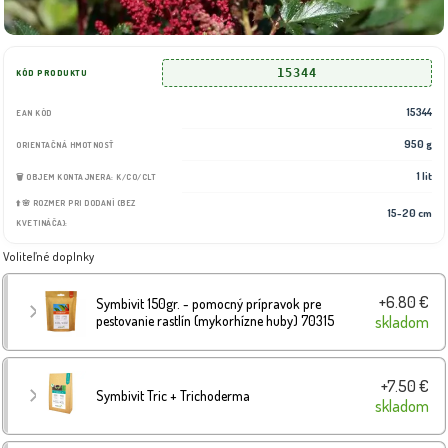
15344
KÓD PRODUKTU
15344
EAN KÓD
950 g
ORIENTAČNÁ HMOTNOSŤ
1 lit
🗑️ OBJEM KONTAJNERA: K/CO/CLT
⬆️🌸 ROZMER PRI DODANÍ (BEZ
15-20 cm
KVETINÁČA):
Voliteľné doplnky
+6.80 €
Symbivit 150gr. - pomocný prípravok pre
pestovanie rastlín (mykorhízne huby) 70315
skladom
+7.50 €
Symbivit Tric + Trichoderma
skladom