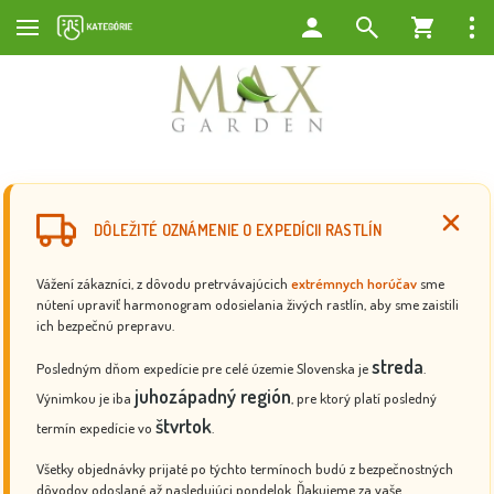
DÔLEŽITÉ OZNÁMENIE O EXPEDÍCII RASTLÍN
Vážení zákazníci, z dôvodu pretrvávajúcich
extrémnych horúčav
sme
nútení upraviť harmonogram odosielania živých rastlín, aby sme zaistili
ich bezpečnú prepravu.
streda
Posledným dňom expedície pre celé územie Slovenska je
.
juhozápadný región
Výnimkou je iba
, pre ktorý platí posledný
štvrtok
termín expedície vo
.
Všetky objednávky prijaté po týchto termínoch budú z bezpečnostných
dôvodov odoslané až nasledujúci pondelok. Ďakujeme za vaše