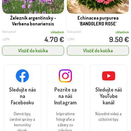
Železník argentínsky -
Echinacea purpurea
Verbena bonariensis
´BANDOLERO ROSE´
Dostupnosť:
Dostupnosť:
skladom
skladom
4.70 €
9.50 €
s DPH
s DPH
Vložiť do košíka
Vložiť do košíka
Sledujte nás
Pozrite sa
Sledujte náš
na
na náš
YouTube
Facebooku
Instagram
kanál
Denné tipy,
Inšpiratívne
Návodné videá a
čerstvé správy a
fotografie a
užitočné tipy.
komunitný
zábery zo
obsah.
zákulisia.