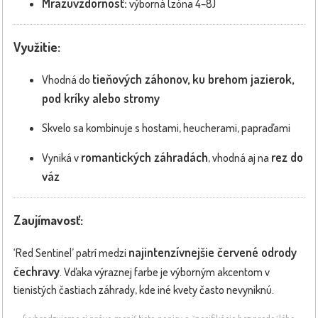
Mrazuvzdornosť:
výborná (zóna 4–8)
Využitie:
tieňových záhonov, ku brehom jazierok,
Vhodná do
pod kríky alebo stromy
Skvelo sa kombinuje s hostami, heucherami, papraďami
romantických záhradách
rez do
Vyniká v
, vhodná aj na
váz
Zaujímavosť:
najintenzívnejšie červené odrody
‘Red Sentinel’ patrí medzi
čechravy
. Vďaka výraznej farbe je výborným akcentom v
tienistých častiach záhrady, kde iné kvety často nevyniknú.