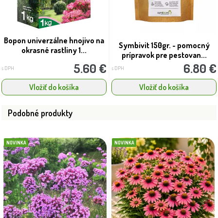
Bopon univerzálne hnojivo na
Symbivit 150gr. - pomocný
okrasné rastliny 1...
prípravok pre pestovan...
5.60 €
6.80 €
s DPH
s DPH
Vložiť do košíka
Vložiť do košíka
Podobné produkty
NOVINKA
NOVINKA