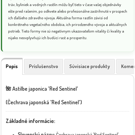
tráv, byliniek a vodných rastlín môžu byť tieto v čase vašej objednávky
ešte pred rašením, po odkvete alebo profesionálne zastrihnuté v prospech
ich ďalšieho zdravého vývoja. Aktuálna forma rastlín závisí od
konkrétneho vegetačného obdobia, ich prirodzeného vývoja a aktuálnych
potrieb. Tieto formy nie sú negatívnym ukazovateľom vitality či kvality a
nijako neovplyvňujú ich budúci rast a prosperitu.
Popis
Príslušenstvo
Súvisiace produkty
Komen
🌺
Astilbe japonica 'Red Sentinel'
(Čechrava japonská 'Red Sentinel')
Základné informácie:
Slovenský názov:
Čechrava japonská 'Red Sentinel'