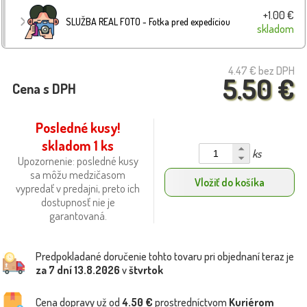
+1.00 €
SLUŽBA REAL FOTO - Fotka pred expedíciou
skladom
4.47 €
bez DPH
5.50 €
Cena s DPH
Posledné kusy!
skladom 1 ks
ks
Upozornenie: posledné kusy
sa môžu medzičasom
Vložiť do košíka
vypredať v predajni, preto ich
dostupnosť nie je
garantovaná.
Predpokladané doručenie tohto tovaru pri objednaní teraz je
za 7 dní
13.8.2026
v
štvrtok
Cena dopravy už od
4.50 €
prostredníctvom
Kuriérom