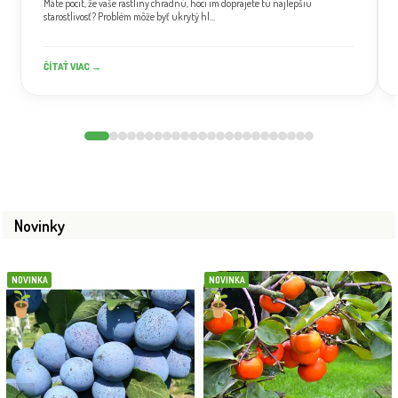
Máte pocit, že vaše rastliny chradnú, hoci im doprajete tú najlepšiu
starostlivosť? Problém môže byť ukrytý hl...
ČÍTAŤ VIAC →
Novinky
NOVINKA
NOVINKA