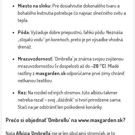
Miesto na slnku:
Pre dosiahnutie dokonalého tvaru a
bohatého kvitnutia potrebuje čo najviac slnečného svitu a
tepla.
Pôda:
Vyžaduje dobre priepustnú, ľahkú pôdu. Neznáša
„stojatú vodu“ pri koreňoch, preto je pri výsadbe vhodná
drenáž.
Mrazuvzdornosť:
'Ombrella' je známa svojou zvýšenou
mrazuvzdornosťou (v dospelosti až do
-20 °C
). Mladé
rastliny z
maxgarden.sk
odporúčame prvé zimy chrániť
netkanou textíliou.
Rez:
Na rozdiel od iných stromov, túto albíziu takmer
netreba rezať – svoj „dáždnik“ si tvorí prirodzene sama.
Stačí na jar odstrániť len poškodené konáriky.
Prečo si objednať 'Ombrellu' na www.maxgarden.sk?
Naša
Albízia 'Ombrella'
nie je len obyčajný stromček, je to