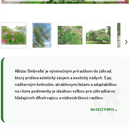
Albízia 'Ombrella' je výnimočným prírastkom do záhrad,
ktorý pridáva estetický záujem a exotický nádych. S jej
nádherným kvitnutím, atraktívnymi listami a adaptabilitou
na rôzne podmienky je ideálnou voľbou pre záhradkárov
hľadajúcich dlhotrvajúcu a nízkoúdržbovú rastlinu.
NA CELÝ POPIS ↓