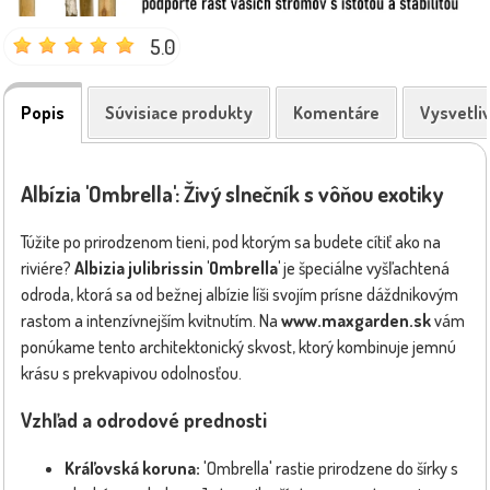
5.0
Popis
Súvisiace produkty
Komentáre
Vysvetli
Albízia 'Ombrella': Živý slnečník s vôňou exotiky
Túžite po prirodzenom tieni, pod ktorým sa budete cítiť ako na
riviére?
Albizia julibrissin 'Ombrella'
je špeciálne vyšľachtená
odroda, ktorá sa od bežnej albízie líši svojím prísne dáždnikovým
rastom a intenzívnejším kvitnutím. Na
www.maxgarden.sk
vám
ponúkame tento architektonický skvost, ktorý kombinuje jemnú
krásu s prekvapivou odolnosťou.
Vzhľad a odrodové prednosti
Kráľovská koruna:
'Ombrella' rastie prirodzene do šírky s