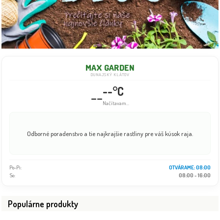
MAX GARDEN
DUNAJSKÝ KLÁTOV
--°C
--
Načítavam...
Odborné poradenstvo a tie najkrajšie rastliny pre váš kúsok raja.
Po-Pi:
08:00 - 18:00
So:
08:00 - 16:00
Populárne produkty