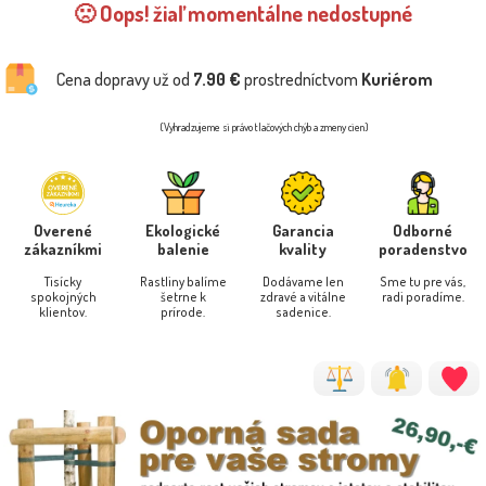
🙁 Oops! žiaľ momentálne nedostupné
Cena dopravy už od
7.90 €
prostredníctvom
Kuriérom
(Vyhradzujeme si právo tlačových chýb a zmeny cien)
Overené
Ekologické
Garancia
Odborné
zákazníkmi
balenie
kvality
poradenstvo
Tisícky
Rastliny balíme
Dodávame len
Sme tu pre vás,
spokojných
šetrne k
zdravé a vitálne
radi poradíme.
klientov.
prírode.
sadenice.