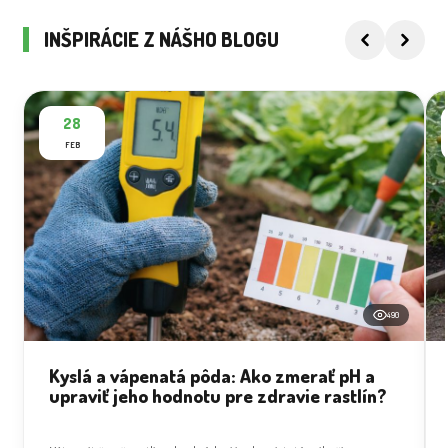
INŠPIRÁCIE Z NÁŠHO BLOGU
28
FEB
490
Kyslá a vápenatá pôda: Ako zmerať pH a
upraviť jeho hodnotu pre zdravie rastlín?