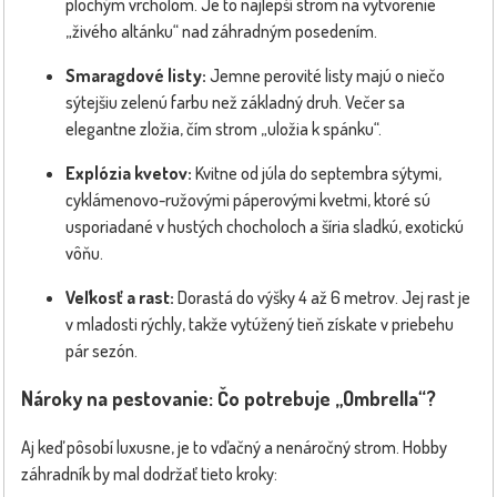
plochým vrcholom. Je to najlepší strom na vytvorenie
„živého altánku“ nad záhradným posedením.
Smaragdové listy:
Jemne perovité listy majú o niečo
sýtejšiu zelenú farbu než základný druh. Večer sa
elegantne zložia, čím strom „uložia k spánku“.
Explózia kvetov:
Kvitne od júla do septembra sýtymi,
cyklámenovo-ružovými páperovými kvetmi, ktoré sú
usporiadané v hustých chocholoch a šíria sladkú, exotickú
vôňu.
Veľkosť a rast:
Dorastá do výšky 4 až 6 metrov. Jej rast je
v mladosti rýchly, takže vytúžený tieň získate v priebehu
pár sezón.
Nároky na pestovanie: Čo potrebuje „Ombrella“?
Aj keď pôsobí luxusne, je to vďačný a nenáročný strom. Hobby
záhradník by mal dodržať tieto kroky: