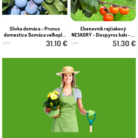
Slivka domáca - Prunus
Ebenovník rajčiakový
domestica 'Domáca veľkopl...
NESKORÝ - Diospyros kaki - ...
31.10 €
51.30 €
s DPH
s DPH