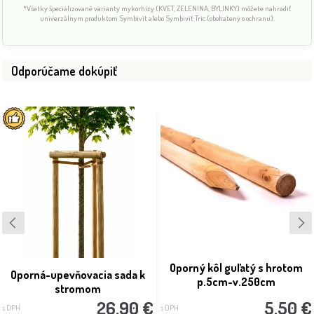
*Všetky špecializované varianty mykorhízy (KVET, ZELENINA, BYLINKY) môžete nahradiť
univerzálnym produktom Symbivit alebo Symbivit Tric (obohatený o ochranu).
Odporúčame dokúpiť
Oporný kôl guľatý s hrotom
Oporná-upevňovacia sada k
p.5cm-v.250cm
stromom
26.90 €
5.50 €
s DPH
s DPH