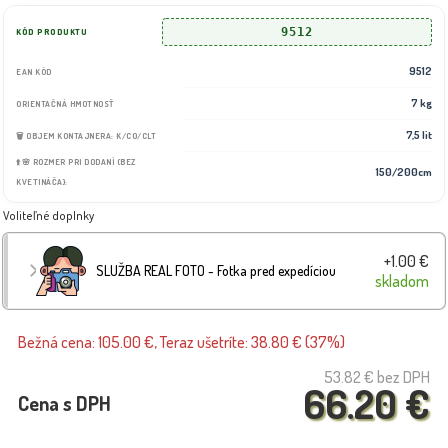
9512
KÓD PRODUKTU
9512
EAN KÓD
7 kg
ORIENTAČNÁ HMOTNOSŤ
7,5 lit
🗑️ OBJEM KONTAJNERA: K/CO/CLT
⬆️🌸 ROZMER PRI DODANÍ (BEZ
150/200cm
KVETINÁČA):
Voliteľné doplnky
+1.00 €
SLUŽBA REAL FOTO - Fotka pred expedíciou
skladom
Bežná cena: 105.00 €, Teraz ušetríte: 38.80 € (37%)
53.82 €
bez DPH
66.20 €
Cena s DPH