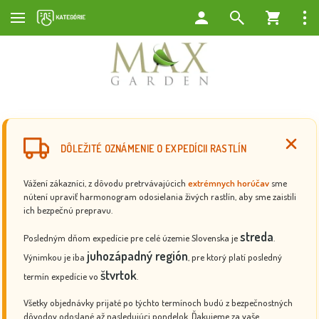
DÔLEŽITÉ OZNÁMENIE O EXPEDÍCII RASTLÍN
Vážení zákazníci, z dôvodu pretrvávajúcich
extrémnych horúčav
sme
nútení upraviť harmonogram odosielania živých rastlín, aby sme zaistili
ich bezpečnú prepravu.
streda
Posledným dňom expedície pre celé územie Slovenska je
.
juhozápadný región
Výnimkou je iba
, pre ktorý platí posledný
štvrtok
termín expedície vo
.
Všetky objednávky prijaté po týchto termínoch budú z bezpečnostných
dôvodov odoslané až nasledujúci pondelok. Ďakujeme za vaše