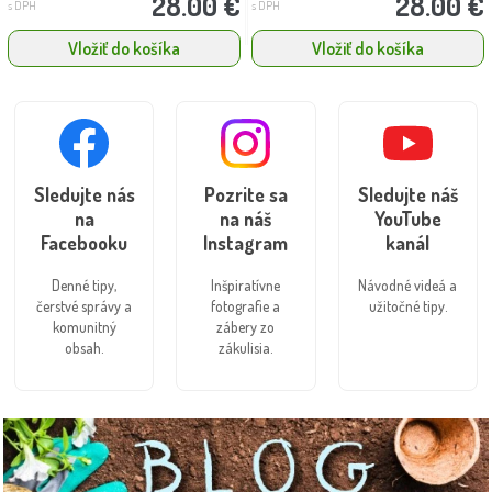
28.00 €
28.00 €
s DPH
s DPH
Vložiť do košíka
Vložiť do košíka
Sledujte nás
Pozrite sa
Sledujte náš
na
na náš
YouTube
Facebooku
Instagram
kanál
Denné tipy,
Inšpiratívne
Návodné videá a
čerstvé správy a
fotografie a
užitočné tipy.
komunitný
zábery zo
obsah.
zákulisia.