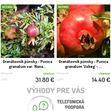
NOVINKA
NOVINKA
Granátovník púnsky - Punica
Granátovník púnsky - Punica
granatum var. ´Nana...
granatum ´Uzbeg´ - ...
Dostupnosť:
Dostupnosť:
skladom
skladom
31.80 €
14.40 €
s DPH
s DPH