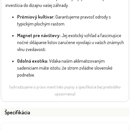
investícia do dizajnu vašej záhrady.
Prémiový kultivar:
Garantujeme pravosť odrody s
typickým plochým rastom.
Magnet pre návštevy:
Jej exotický vzhľad a fascinujúce
nočné sklápanie listov zaručene vyvolajú u vašich známych
vlnu zvedavosti.
Odolná exotika:
Vďaka našim aklimatizovaným
sadeniciam máte istotu, že strom zvládne slovenské
podnebie.
(vyhradzujeme si právo meniť tieto popisy a špecifikácie bez predošlého
upozornenia)
Špecifikácia