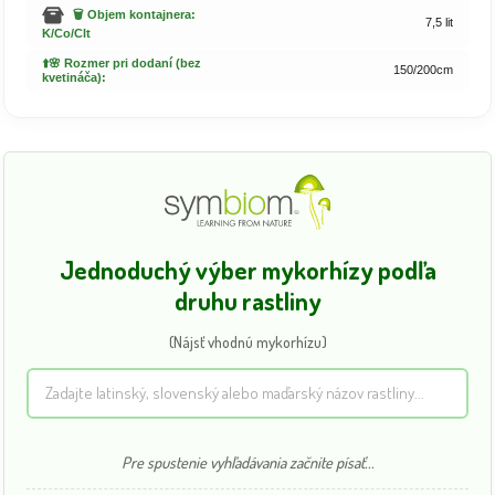
🗑️ Objem kontajnera:
7,5 lit
K/Co/Clt
⬆️🌸 Rozmer pri dodaní (bez
150/200cm
kvetináča):
Jednoduchý výber mykorhízy podľa
druhu rastliny
(Nájsť vhodnú mykorhízu)
Pre spustenie vyhľadávania začnite písať...