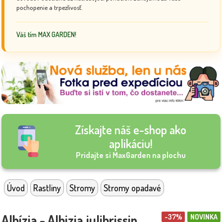
pochopenie a trpezlivosť.
Váš tím MAX GARDEN!
Získajte náš e-shop ako
aplikáciu!
Pridajte si MaxGarden na plochu
Úvod
Rastliny
Stromy
Stromy opadavé
Albízia - Albizia julibrissin
-37%
NOVINKA