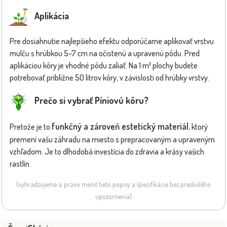
Aplikácia
Pre dosiahnutie najlepšieho efektu odporúčame aplikovať vrstvu
mulču s hrúbkou 5–7 cm na očistenú a upravenú pôdu. Pred
aplikáciou kôry je vhodné pôdu zaliať. Na 1 m² plochy budete
potrebovať približne 50 litrov kôry, v závislosti od hrúbky vrstvy.
Prečo si vybrať Píniovú kôru?
funkčný a zároveň estetický materiál
Pretože je to
, ktorý
premení vašu záhradu na miesto s prepracovaným a upraveným
vzhľadom. Je to dlhodobá investícia do zdravia a krásy vašich
rastlín.
(vyhradzujeme si právo meniť tieto popisy a špecifikácie bez predošlého
upozornenia)