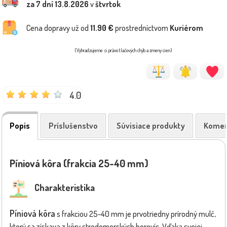
za 7 dní
13.8.2026
v
štvrtok
Cena dopravy už od
11.90 €
prostredníctvom
Kuriérom
(Vyhradzujeme si právo tlačových chýb a zmeny cien)
4.0
Popis
Príslušenstvo
Súvisiace produkty
Komen
Píniová kôra (frakcia 25-40 mm)
Charakteristika
Píniová kôra
s frakciou 25-40 mm je prvotriedny prírodný mulč,
ktorý sa získava z kôry stredomorských borovíc. Vďaka svojej