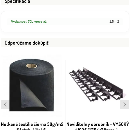
Špecifikácia
Výdatnosť 70L vrece až
1,5 m2
Odporúčame dokúpiť
Netkaná textília čierna 50g/m2
Neviditeľný obrubník - VYSOKÝ