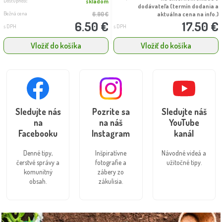
Dostupnosť:
skladom
dodávateľa (termín dodania a
Bežná cena
6.90 €
aktuálna cena na info.)
6.50 €
17.50 €
s DPH
s DPH
Vložiť do košíka
Vložiť do košíka
Sledujte nás
Pozrite sa
Sledujte náš
na
na náš
YouTube
Facebooku
Instagram
kanál
Denné tipy,
Inšpiratívne
Návodné videá a
čerstvé správy a
fotografie a
užitočné tipy.
komunitný
zábery zo
obsah.
zákulisia.