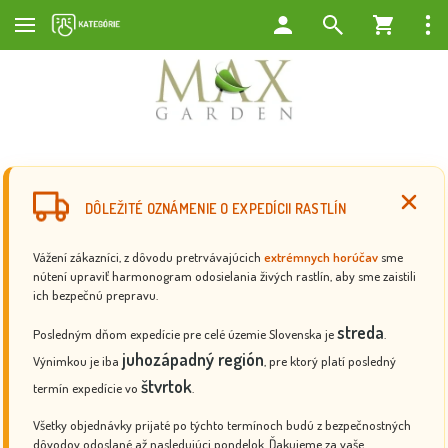
DÔLEŽITÉ OZNÁMENIE O EXPEDÍCII RASTLÍN
Vážení zákazníci, z dôvodu pretrvávajúcich
extrémnych horúčav
sme
nútení upraviť harmonogram odosielania živých rastlín, aby sme zaistili
ich bezpečnú prepravu.
streda
Posledným dňom expedície pre celé územie Slovenska je
.
juhozápadný región
Výnimkou je iba
, pre ktorý platí posledný
štvrtok
termín expedície vo
.
Všetky objednávky prijaté po týchto termínoch budú z bezpečnostných
dôvodov odoslané až nasledujúci pondelok. Ďakujeme za vaše