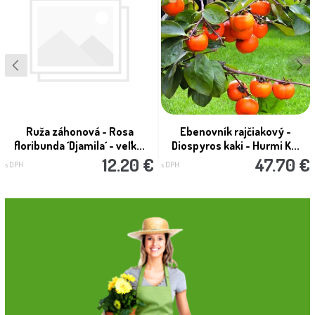
Ruža záhonová - Rosa
Ebenovník rajčiakový -
floribunda ´Djamila´ - veľk...
Diospyros kaki - Hurmi K...
12.20 €
47.70 €
s DPH
s DPH