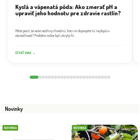
Kyslá a vápenatá pôda: Ako zmerať pH a
upraviť jeho hodnotu pre zdravie rastlín?
Máte pocit, že vaše rastliny chradnú, hoci im doprajete tú najlepšiu
starostlivosť? Problém môže byť ukrytý hl...
ČÍTAŤ VIAC →
Novinky
NOVINKA
NOVINKA