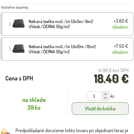
Voliteľné doplnky
+3.80 €
Netkaná textília mulč./šír.1,6x5m/ 8m2
UVstab./ČIERNA 50g/m2
skladom
+7.50 €
Netkaná textília mulč./šír.1,6x10m /16m2
UVstab./ČIERNA 50g/m2
skladom
14.96 €
bez DPH
18.40 €
Cena s DPH
ks
na sklade
39 ks
Vložiť do košíka
Predpokladané doručenie tohto tovaru pri objednaní teraz je