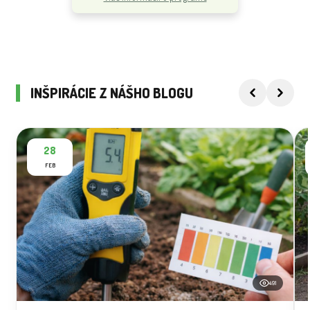
INŠPIRÁCIE Z NÁŠHO BLOGU
28
FEB
491