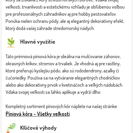
veľkosti, trvanlivosti a estetickému vzhľadu je obľúbenou voľbou
pre profesionálnych záhradníkov aj pre hobby pestovateľov.
Ponúka nielen ochranu pôdy, ale aj elegantný dekoratívny efekt,
ktorý dodá vašej záhrade stredomorský nádych.
Hlavné využitie
Táto prémiová píniová kôra je ideálna na mulčovanie záhonov,
okrasných kríkov, stromov a trvaliek. Je vhodná aj pre rastliny,
ktoré preferujú kyslejšiu pôdu, ako sú rododendrony, azalky či
čučoriedky. Používa sa na vytváranie elegantných chodníčkov
alebo ako dekoratívny prvok v kvetináčoch a veľkých nádobách.
Vďaka svojej veľkosti sa ľahko aplikuje a vydrží dlho.
Kompletný sortiment píniových kôr nájdete na našej stránke:
Píniová kôra - Všetky veľkosti
.
Kľúčové výhody