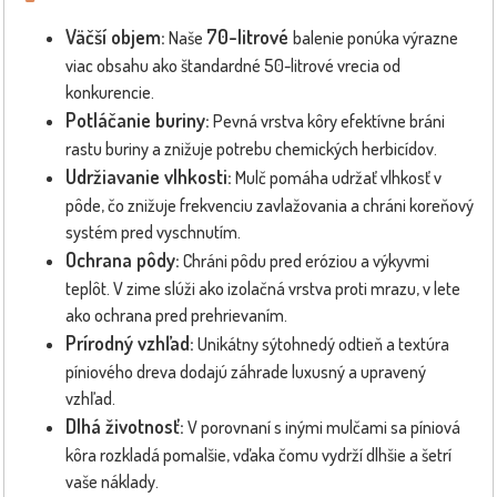
Väčší objem:
70-litrové
Naše
balenie ponúka výrazne
viac obsahu ako štandardné 50-litrové vrecia od
konkurencie.
Potláčanie buriny:
Pevná vrstva kôry efektívne bráni
rastu buriny a znižuje potrebu chemických herbicídov.
Udržiavanie vlhkosti:
Mulč pomáha udržať vlhkosť v
pôde, čo znižuje frekvenciu zavlažovania a chráni koreňový
systém pred vyschnutím.
Ochrana pôdy:
Chráni pôdu pred eróziou a výkyvmi
teplôt. V zime slúži ako izolačná vrstva proti mrazu, v lete
ako ochrana pred prehrievaním.
Prírodný vzhľad:
Unikátny sýtohnedý odtieň a textúra
píniového dreva dodajú záhrade luxusný a upravený
vzhľad.
Dlhá životnosť:
V porovnaní s inými mulčami sa píniová
kôra rozkladá pomalšie, vďaka čomu vydrží dlhšie a šetrí
vaše náklady.