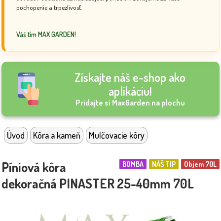
pochopenie a trpezlivosť.
Váš tím MAX GARDEN!
Získajte náš e-shop ako
aplikáciu!
Pridajte si MaxGarden na plochu
Úvod
Kôra a kameň
Mulčovacie kôry
Píniová kôra
BOMBA
NÁŠ TIP
Objem 70L
dekoračná PINASTER 25-40mm 70L