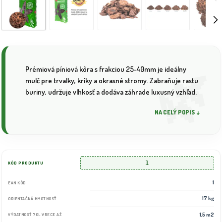
Prémiová píniová kôra s frakciou 25-40mm je ideálny
mulč pre trvalky, kríky a okrasné stromy. Zabraňuje rastu
buriny, udržuje vlhkosť a dodáva záhrade luxusný vzhľad.
NA CELÝ POPIS ↓
1
KÓD PRODUKTU
1
EAN KÓD
17 kg
ORIENTAČNÁ HMOTNOSŤ
1,5 m2
VÝDATNOSŤ 70L VRECE AŽ