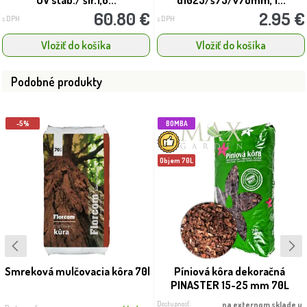
UV stab./ šír.1,6...
d1025/š75/v78mm, 1...
60.80 €
2.95 €
s DPH
s DPH
Vložiť do košíka
Vložiť do košíka
Podobné produkty
-5%
BOMBA
Objem 70L
Smreková mulčovacia kôra 70l
Píniová kôra dekoračná
PINASTER 15-25 mm 70L
Dostupnosť:
na externom sklade u