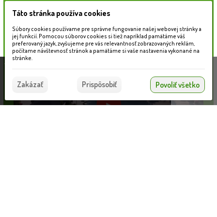
Táto stránka používa cookies
Naše záhradné centrum
Súbory cookies používame pre správne fungovanie našej webovej stránky a
jej funkcií. Pomocou súborov cookies si tiež napríklad pamätáme váš
preferovaný jazyk, zvyšujeme pre vás relevantnosť zobrazovaných reklám,
počítame návštevnosť stránok a pamätáme si vaše nastavenia vykonané na
stránke.
Táto stránka používa súbory cookies, ktoré nám
pomáhajú poskytovať služby. Používaním našich
Súhlasím
Zakázať
Prispôsobiť
Povoliť všetko
služieb vyjadrujete súhlas s používaním súborov
cookies.
Viac informácií nájdete tu.
Píniová kôra dekoračná PINASTER 25-40mm 70L
Informácie pre zákazníkov
VLOŽIŤ DO KOŠÍKA
18.40 €
Blog
Obchodné podmienky
Ochrana osobných údajov
Platobné možnosti
Cenník dopravy