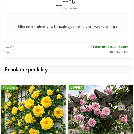
--°C
--
Načítavam...
Odborné poradenstvo a tie najkrajšie rastliny pre váš kúsok raja.
Po-Pi:
OTVORENÉ (08:00 - 18:00)
So:
08:00 - 16:00
Populárne produkty
NOVINKA
NOVINKA