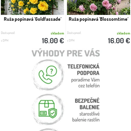
Ruža popínavá ´Goldfassade´
Ruža popínavá ´Blossomtime´
Dostupnosť:
Dostupnosť:
skladom
skladom
16.00 €
16.00 €
s DPH
s DPH