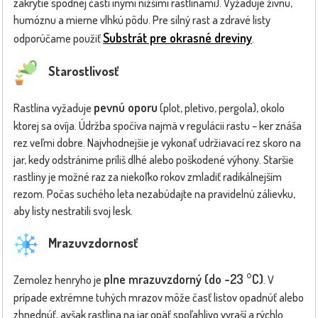
zakrytie spodnej časti inými nižšími rastlinami). Vyžaduje živnú,
humóznu a mierne vlhkú pôdu. Pre silný rast a zdravé listy
Substrát pre okrasné dreviny
odporúčame použiť
.
Starostlivosť
pevnú oporu
Rastlina vyžaduje
(plot, pletivo, pergola), okolo
ktorej sa ovíja. Údržba spočíva najmä v regulácii rastu – ker znáša
rez veľmi dobre. Najvhodnejšie je vykonať udržiavací rez skoro na
jar, kedy odstránime príliš dlhé alebo poškodené výhony. Staršie
rastliny je možné raz za niekoľko rokov zmladiť radikálnejším
rezom. Počas suchého leta nezabúdajte na pravidelnú zálievku,
aby listy nestratili svoj lesk.
Mrazuvzdornosť
plne mrazuvzdorný (do -23 °C)
Zemolez henryho je
. V
prípade extrémne tuhých mrazov môže časť listov opadnúť alebo
zhnednúť, avšak rastlina na jar opäť spoľahlivo vyraší a rýchlo