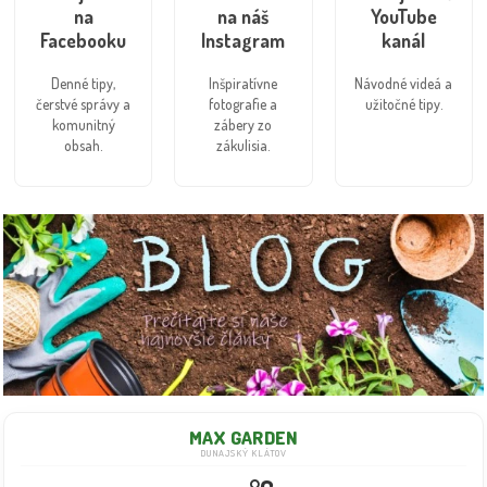
na
na náš
YouTube
Facebooku
Instagram
kanál
Denné tipy,
Inšpiratívne
Návodné videá a
čerstvé správy a
fotografie a
užitočné tipy.
komunitný
zábery zo
obsah.
zákulisia.
MAX GARDEN
DUNAJSKÝ KLÁTOV