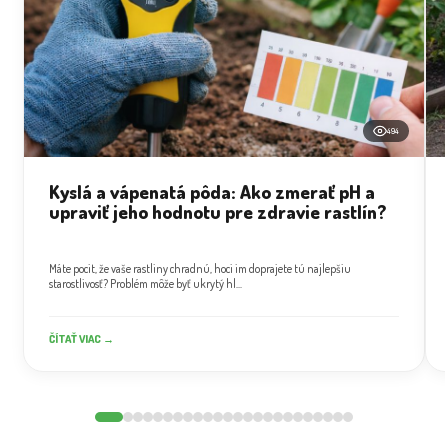
494
Kyslá a vápenatá pôda: Ako zmerať pH a
upraviť jeho hodnotu pre zdravie rastlín?
Máte pocit, že vaše rastliny chradnú, hoci im doprajete tú najlepšiu
starostlivosť? Problém môže byť ukrytý hl...
ČÍTAŤ VIAC →