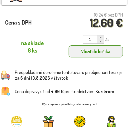
10.24 €
bez DPH
12.60 €
Cena s DPH
ks
na sklade
8 ks
Vložiť do košíka
Predpokladané doručenie tohto tovaru pri objednaní teraz je
za 6 dní
13.8.2026
v
štvrtok
Cena dopravy už od
4.90 €
prostredníctvom
Kuriérom
(Vyhradzujeme si právo tlačových chýb a zmeny cien)