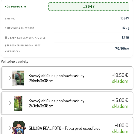
13047
KÓD PRODUKTU
13047
EAN KÓD
1,5 kg
ORIENTAČNÁ HMOTNOSŤ
1,7 lit
🗑️ OBJEM KONTAJNERA: K/CO/CLT
⬆️🌸 ROZMER PRI DODANÍ (BEZ
70/90cm
KVETINÁČA):
Voliteľné doplnky
+19.50 €
Kovový oblúk na popínavé rastliny
255x140x38cm
skladom
+15.00 €
Kovový oblúk na popínavé rastliny
240x140x38cm
skladom
+1.00 €
SLUŽBA REAL FOTO - Fotka pred expedíciou
skladom