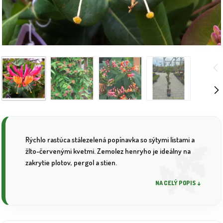
Rýchlo rastúca stálezelená popínavka so sýtymi listami a
žlto-červenými kvetmi. Zemolez henryho je ideálny na
zakrytie plotov, pergol a stien.
NA CELÝ POPIS ↓