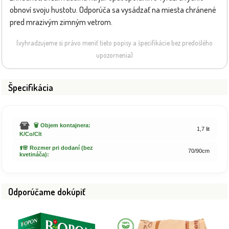
obnoví svoju hustotu. Odporúča sa vysádzať na miesta chránené
pred mrazivým zimným vetrom.
(vyhradzujeme si právo meniť tieto popisy a špecifikácie bez predošlého
upozornenia)
Špecifikácia
🗑️ Objem kontajnera:
1,7 lit
K/Co/Clt
⬆️🌸 Rozmer pri dodaní (bez
70/90cm
kvetináča):
Odporúčame dokúpiť