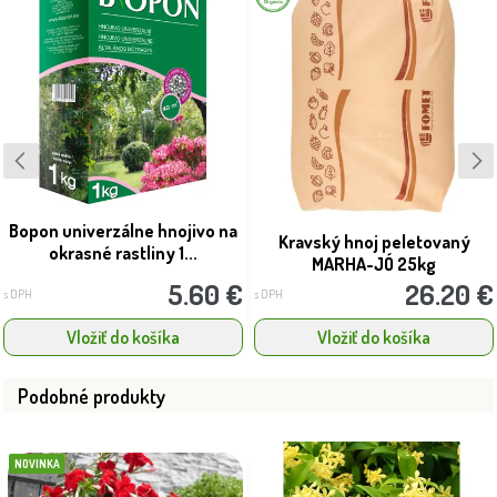
Bopon univerzálne hnojivo na
Kravský hnoj peletovaný
okrasné rastliny 1...
MARHA-JÓ 25kg
5.60 €
26.20 €
s DPH
s DPH
Vložiť do košíka
Vložiť do košíka
Podobné produkty
NOVINKA