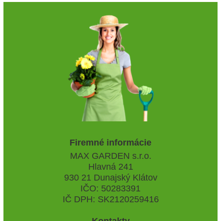
Firemné informácie
MAX GARDEN s.r.o.
Hlavná 241
930 21 Dunajský Klátov
IČO: 50283391
IČ DPH: SK2120259416
Kontakty