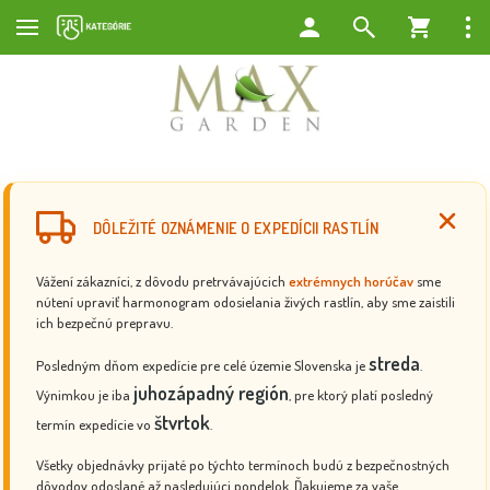
DÔLEŽITÉ OZNÁMENIE O EXPEDÍCII RASTLÍN
Vážení zákazníci, z dôvodu pretrvávajúcich
extrémnych horúčav
sme
nútení upraviť harmonogram odosielania živých rastlín, aby sme zaistili
ich bezpečnú prepravu.
streda
Posledným dňom expedície pre celé územie Slovenska je
.
juhozápadný región
Výnimkou je iba
, pre ktorý platí posledný
štvrtok
termín expedície vo
.
Všetky objednávky prijaté po týchto termínoch budú z bezpečnostných
dôvodov odoslané až nasledujúci pondelok. Ďakujeme za vaše