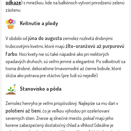
odkaze
) s mriežkou, kde na balkónoch vytvorí prirodzenú zelenú
zástenu.
Kvitnutie a plody
júna do augusta
V období od
zemolez rozkvitá drobnými
žlto-oranžovú až purpurovú
trubicovitými kvetmi, ktoré majú
farbu
. Hoci kvety nie sú také nápadné ako pri niektorých
opadavých druhoch, sú veľmi jemné a elegantné. Po odkvitnutí sa
tvoria drobné, dekoratívne tmavomodré až čierne bobule, ktoré
slúžia ako potrava pre vtáctvo (pre ľudí sú nejedlé).
Stanovisko a pôda
Zemolez henryho je veľmi prispôsobivý. Najlepšie sa mu darí v
polotieni až tieni
, čo je veľkou výhodou pri ozeleňovaní
severných stien. Znesie aj slnečné miesto, pokiaľ majú jeho
korene zabezpečený dostatočný chlad a vlhkosť (ideálne je