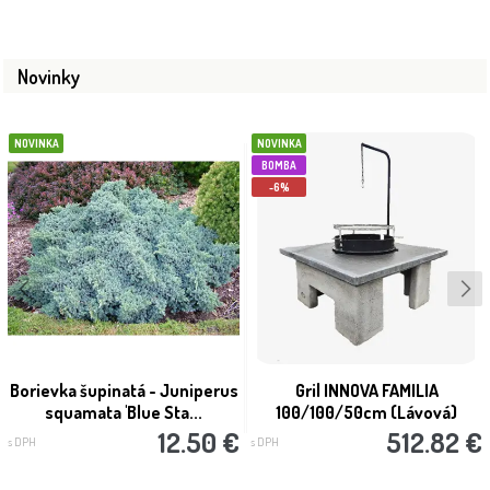
Novinky
NOVINKA
NOVINKA
BOMBA
-6%
Borievka šupinatá - Juniperus
Gril INNOVA FAMILIA
squamata 'Blue Sta...
100/100/50cm (Lávová)
12.50 €
512.82 €
s DPH
s DPH