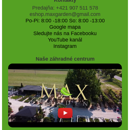
Predajňa: +421 907 511 578
eshop.maxgarden@gmail.com
Po-Pi: 8:00 -18:00 So: 8:00 -13:00
Google mapa
Sledujte nás na Facebooku
YouTube kanál
Instagram
Naše záhradné centrum