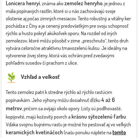
Lonicera henryi
zemolez henryho
, známa ako
, je jednou z
mála popínavých rastlín, ktoré si u nás zachovávajú svoje
olistenie aj počas zimných mesiacov. Tento robustný a vitálny ker
pochádza z Číny a je cenený predovšetkým pre svoju schopnosť
rýchlo a husto pokryť akúkoľvek oporu. Na rozdiel od iných
zemolezov, ktoré môžu pôsobiť v zime „preschnuto“, tento druh
vytvára celoročne atraktívnu tmavozelenú kulisu. Je ideálny na
vytvorenie živej steny, ktorá vás ochráni pred zvedavými
pohľadmi susedov či prachom z ulice.
Vzhľad a veľkosť
Tento zemolez patrí k stredne rýchlo až rýchlo rastúcim
4 až 6
popínavkám. Jeho výhony môžu dosiahnuť dĺžku
metrov
, pričom sa ovíjajú okolo opory. Listy sú podlhovasté,
krásnu sýtozelenú farbu
kopijovité, majú kožovitý povrch a
.
Vďaka svojmu bujnému rastu je možné ho pestovať aj vo veľkých
keramických kvetináčoch
tomto
(našu ponuku nájdete na