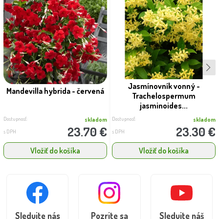
Jasmínovník vonný -
Mandevilla hybrida - červená
Trachelospermum
jasminoides...
Dostupnosť:
Dostupnosť:
skladom
skladom
23.70 €
23.30 €
s DPH
s DPH
Vložiť do košíka
Vložiť do košíka
Sledujte nás
Pozrite sa
Sledujte náš