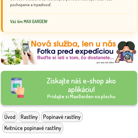
pochopenie a trpezlivosť.
Váš tím MAX GARDEN!
Získajte náš e-shop ako
aplikáciu!
Pridajte si MaxGarden na plochu
Úvod
Rastliny
Popínavé rastliny
Kvitnúce popínavé rastliny