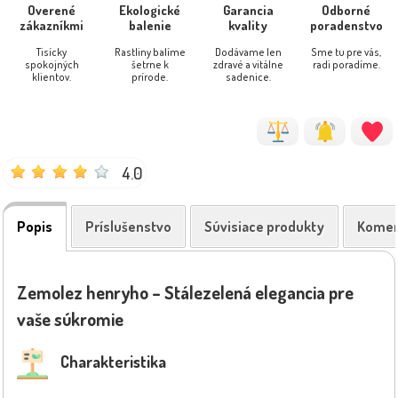
Overené
Ekologické
Garancia
Odborné
zákazníkmi
balenie
kvality
poradenstvo
Tisícky
Rastliny balíme
Dodávame len
Sme tu pre vás,
spokojných
šetrne k
zdravé a vitálne
radi poradíme.
klientov.
prírode.
sadenice.
4.0
Popis
Príslušenstvo
Súvisiace produkty
Komen
Zemolez henryho – Stálezelená elegancia pre
vaše súkromie
Charakteristika