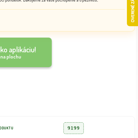
ko aplikáciu!
 na plochu
9199
RODUKTU