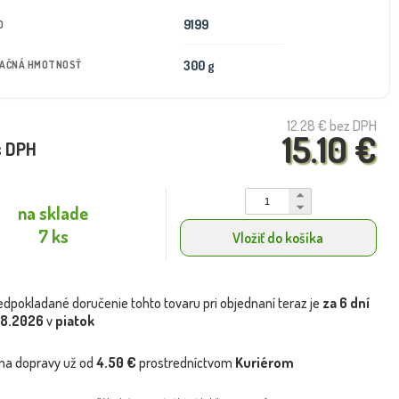
9199
D
300 g
TAČNÁ HMOTNOSŤ
12.28 €
bez DPH
15.10 €
s DPH
na sklade
7 ks
Vložiť do košíka
edpokladané doručenie tohto tovaru pri objednaní teraz je
za 6 dní
.8.2026
v
piatok
na dopravy už od
4.50 €
prostredníctvom
Kuriérom