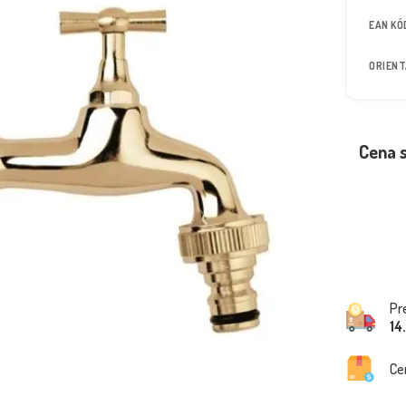
EAN KÓ
ORIEN
Cena 
Pr
14
Ce