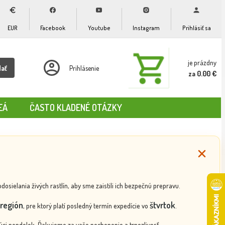
EUR
Facebook
Youtube
Instagram
Prihlásiť sa
je prázdny
dať
Prihlásenie
za 0.00 €
EÁ
ČASTO KLADENÉ OTÁZKY
ielania živých rastlín, aby sme zaistili ich bezpečnú prepravu.
región
štvrtok
, pre ktorý platí posledný termín expedície vo
.
ci pondelok. Ďakujeme za vaše pochopenie a trpezlivosť.