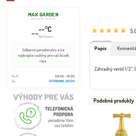
MAX GARDEN
DUNAJSKÝ KLÁTOV
--°C
--
5.
Načítavam...
Popis
Komentá
Odborné poradenstvo a tie
najkrajšie rastliny pre váš kúsok
raja.
Záhradný ventil 1/2''
Po-Pi:
08:00 - 18:00
So:
OTVÁRAME: 08:00
Podobné produkty