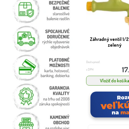
Záhradný ventil 1/2'
zelený
Dostupnosť:
17
s DPH
Vložiť do košík