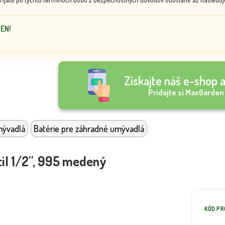
DEN!
Získajte náš e-shop a
Pridajte si MaxGarden
mývadlá
Batérie pre záhradné umývadlá
il 1/2'', 995 medený
KÓD P