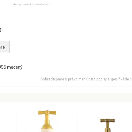
(obrázky majú len ilustračný charakter)
0
re
, 995 medený
(vyhradzujeme si právo meniť tieto popisy a špecifikácie