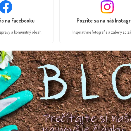
nás na Facebooku
Pozrite sa na náš Instag
é správy a komunitný obsah.
Inšpiratívne fotografie a zábery zo zá