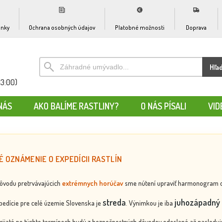
nky
Ochrana osobných údajov
Platobné možnosti
Doprava
Hľa
13:00)
NÁS
AKO BALÍME RASTLINY?
O NÁS PÍSALI
VID
É OZNÁMENIE O EXPEDÍCII RASTLÍN
dôvodu pretrvávajúcich
extrémnych horúčav
sme nútení upraviť harmonogram odos
streda
juhozápadný 
edície pre celé územie Slovenska je
. Výnimkou je iba
rijaté po týchto termínoch budú z bezpečnostných dôvodov odoslané až nasledujú