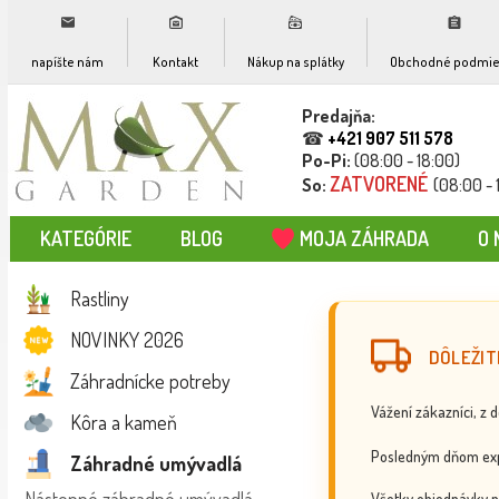
napíšte nám
Kontakt
Nákup na splátky
Obchodné podmie
Predajňa:
☎
+421 907 511 578
Po-Pi:
(08:00 - 18:00)
ZATVORENÉ
So:
(08:00 - 
KATEGÓRIE
BLOG
MOJA ZÁHRADA
O 
Rastliny
NOVINKY 2026
DÔLEŽIT
Záhradnícke potreby
Vážení zákazníci, z 
Kôra a kameň
Posledným dňom exp
Záhradné umývadlá
Všetky objednávky p