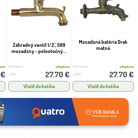
Mosadzná batéria Drak
Záhradný ventil 1/2'', 509
matná
mosadzny - polootočný...
Dostupnosť:
Dostupnosť:
dom
skladom
skladom
 €
27.70 €
27.70 €
s DPH
s DPH
Vložiť do košíka
Vložiť do košíka