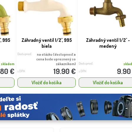
', 995
Záhradný ventil 1/2'', 995
Záhradný ventil 1/2'' -
biela
medený
Dostupnosť:
na otázku (dostupnosť a
cena bude upresnený so
Dostupnosť:
skladom
zákazníkom)
skla
.80 €
19.90 €
9.90
s DPH
s DPH
a
Vložiť do košíka
Vložiť do košíka