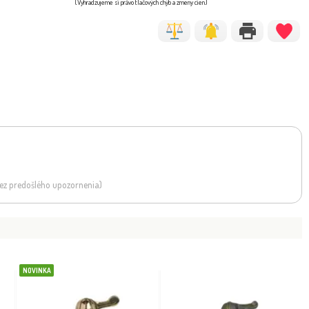
(Vyhradzujeme si právo tlačových chýb a zmeny cien)
 bez predošlého upozornenia)
NOVINKA