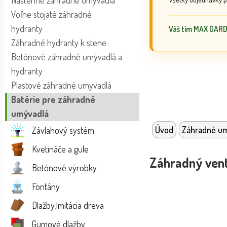
Nástenné záhradné umývadlá
Voľne stojaté záhradné
hydranty
Váš tím MAX GAR
Záhradné hydranty k stene
Betónové záhradné umývadlá a
hydranty
Plastové záhradné umyvadlá
Batérie pre záhradné
umývadlá
Úvod
Záhradné u
Závlahový systém
Kvetináče a gule
Záhradný vent
Betónové výrobky
Fontány
Dlažby,Imitácia dreva
Gumové dlažby