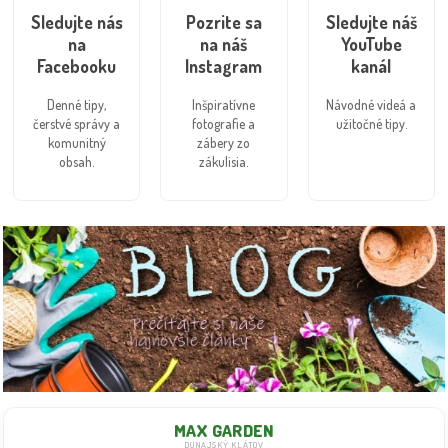
Sledujte nás
Pozrite sa
Sledujte náš
na
na náš
YouTube
Facebooku
Instagram
kanál
Denné tipy,
Inšpiratívne
Návodné videá a
čerstvé správy a
fotografie a
užitočné tipy.
komunitný
zábery zo
obsah.
zákulisia.
MAX GARDEN
DUNAJSKÝ KLÁTOV