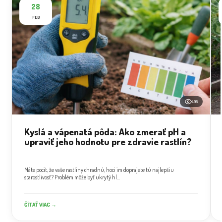
28
FEB
496
Kyslá a vápenatá pôda: Ako zmerať pH a
upraviť jeho hodnotu pre zdravie rastlín?
Máte pocit, že vaše rastliny chradnú, hoci im doprajete tú najlepšiu
starostlivosť? Problém môže byť ukrytý hl...
ČÍTAŤ VIAC →