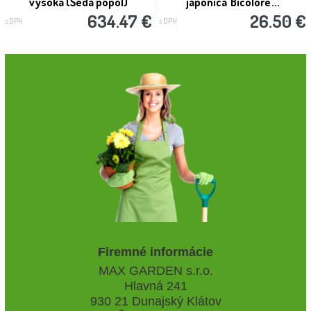
vysoká (Šedá popol)
japonica 'Bicolore'...
634.47 €
26.50 €
s DPH
s DPH
Firemné informácie
MAX GARDEN s.r.o.
Hlavná 241
930 21 Dunajský Klátov