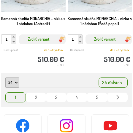
Kamenná studňa MONARCHIA - nízka s
Kamenná studňa MONARCHIA - nízka s
1 nádobou (Antracit)
1 nádobou (Šedá popol)
Zvoliť variant
Zvoliť variant
Dostupnosť:
do 2 - 3 týždňov
Dostupnosť:
do 2 - 3 týždňov
510.00 €
510.00 €
s DPH
s DPH
24 ďalších...
1
2
3
4
5