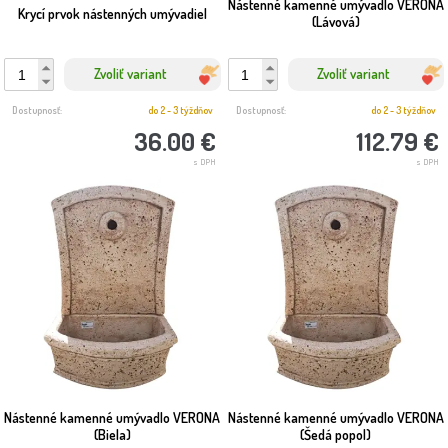
Nástenné kamenné umývadlo VERONA
Krycí prvok nástenných umývadiel
(Lávová)
Zvoliť variant
Zvoliť variant
Dostupnosť:
do 2 - 3 týždňov
Dostupnosť:
do 2 - 3 týždňov
36.00 €
112.79 €
s DPH
s DPH
Nástenné kamenné umývadlo VERONA
Nástenné kamenné umývadlo VERONA
(Biela)
(Šedá popol)