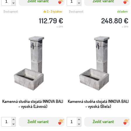
Zvoliť variant
Zvoliť variant
Dostupnosť:
do 2 - 3 týždňov
Dostupnosť:
skladom
112.79 €
248.80 €
s DPH
s DPH
Kamenná studňa stojatá INNOVA BALI
Kamenná studňa stojatá INNOVA BALI
- vysoká (Lávová)
- vysoká (Biela)
Zvoliť variant
Zvoliť variant