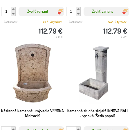
Zvoliť variant
Zvoliť variant
Dostupnosť:
do 2 - 3 týždňov
Dostupnosť:
do 2 - 3 týždňov
112.79 €
112.79 €
s DPH
s DPH
Nástenné kamenné umývadlo VERONA
Kamenná studňa stojatá INNOVA BALI
(Antracit)
- vysoká (Šedá popol)