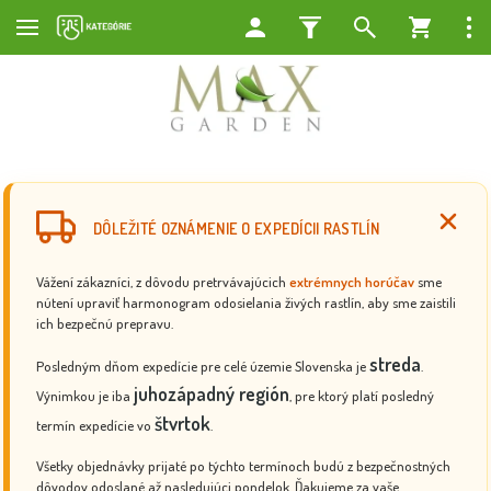
DÔLEŽITÉ OZNÁMENIE O EXPEDÍCII RASTLÍN
Vážení zákazníci, z dôvodu pretrvávajúcich
extrémnych horúčav
sme
nútení upraviť harmonogram odosielania živých rastlín, aby sme zaistili
ich bezpečnú prepravu.
streda
Posledným dňom expedície pre celé územie Slovenska je
.
juhozápadný región
Výnimkou je iba
, pre ktorý platí posledný
štvrtok
termín expedície vo
.
Všetky objednávky prijaté po týchto termínoch budú z bezpečnostných
dôvodov odoslané až nasledujúci pondelok. Ďakujeme za vaše