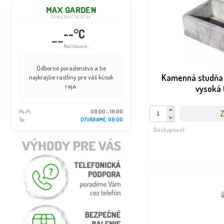
MAX GARDEN
DUNAJSKÝ KLÁTOV
--°C
--
Načítavam...
Odborné poradenstvo a tie
Kamenná studňa 
najkrajšie rastliny pre váš kúsok
raja.
vysoká 
Po-Pi:
08:00 - 18:00
Z
So:
OTVÁRAME: 08:00
Dostupnosť: