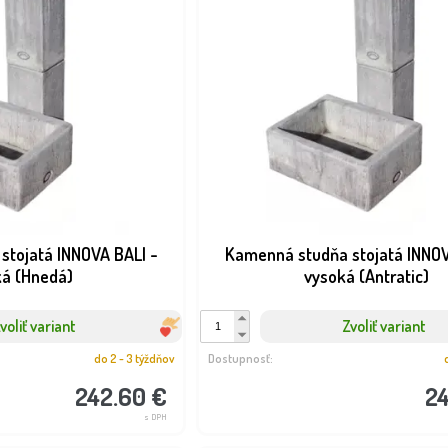
stojatá INNOVA BALI -
Kamenná studňa stojatá INNOV
ká (Hnedá)
vysoká (Antratic)
voliť variant
Zvoliť variant
do 2 - 3 týždňov
Dostupnosť:
242.60 €
2
s DPH