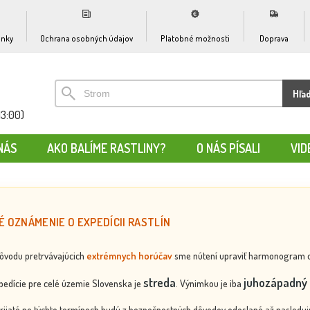
nky
Ochrana osobných údajov
Platobné možnosti
Doprava
Hľa
13:00)
NÁS
AKO BALÍME RASTLINY?
O NÁS PÍSALI
VID
É OZNÁMENIE O EXPEDÍCII RASTLÍN
dôvodu pretrvávajúcich
extrémnych horúčav
sme nútení upraviť harmonogram odos
streda
juhozápadný 
edície pre celé územie Slovenska je
. Výnimkou je iba
rijaté po týchto termínoch budú z bezpečnostných dôvodov odoslané až nasledujú