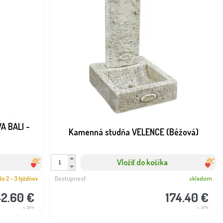
A BALI -
Kamenná studňa VELENCE (Béžová)
Vložiť do košíka
do 2 - 3 týždňov
Dostupnosť:
skladom
42.60 €
174.40 €
s DPH
s DPH