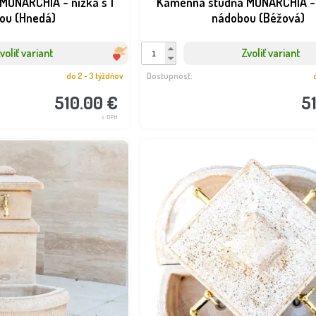
MONARCHIA - nízka s 1
Kamenná studňa MONARCHIA - n
ou (Hnedá)
nádobou (Béžová)
voliť variant
Zvoliť variant
do 2 - 3 týždňov
Dostupnosť:
510.00 €
5
s DPH