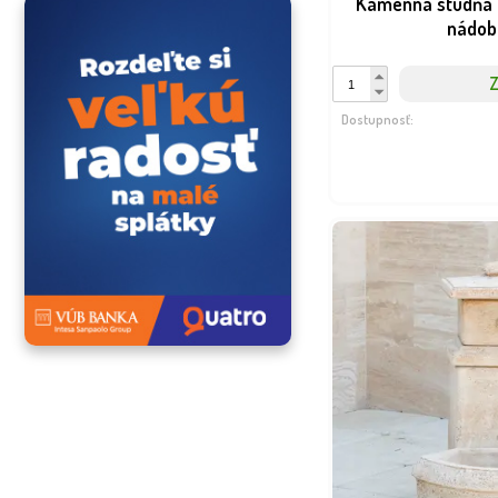
Kamenná studňa 
nádob
Z
Dostupnosť: