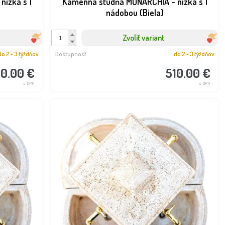
ízka s 1
Kamenná studňa MONARCHIA - nízka s 1
nádobou (Biela)
Zvoliť variant
do 2 - 3 týždňov
Dostupnosť:
do 2 - 3 týždňov
10.00 €
510.00 €
s DPH
s DPH