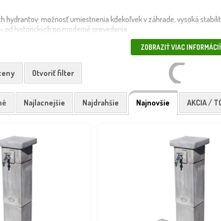
ch hydrantov: možnosť umiestnenia kdekoľvek v záhrade, vysoká stabili
 – od historických po moderné prevedenia.
iatinové hydranty s patinou, betónové hydranty, moderné práškovo lako
ZOBRAZIŤ VIAC INFORMÁCIÍ
 záhonov a trávnikov, napúšťanie kanví alebo sudov, dekoratívne doplne
u dopravou alebo kuriérom.
 ceny
Otvoriť filter
né
Najlacnejšie
Najdrahšie
Najnovšie
AKCIA / T