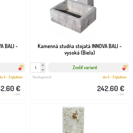
A BALI -
Kamenná studňa stojatá INNOVA BALI -
vysoká (Biela)
Zvoliť variant
do 2 - 3 týždňov
Dostupnosť:
do 2 - 3 týždňov
42.60 €
242.60 €
s DPH
s DPH