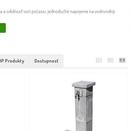
ta a odolnosť voči počasiu, jednoduché napojenie na vodovodný
vané hydranty, modely s mosadznými kohútikmi a prípojkami na hadicu.
nie exteriéru pri dome, altánku či chate. 🚛 Produkty doručíme rýchlo
OP Produkty
Dostupnosť