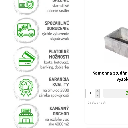
Kamenná studňa 
vyso
Z
Dostupnosť: