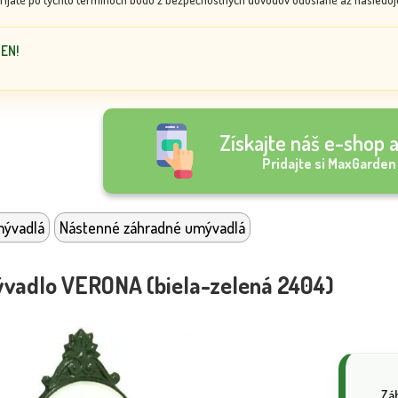
DEN!
Získajte náš e-shop a
Pridajte si MaxGarden
mývadlá
Nástenné záhradné umývadlá
vadlo VERONA (biela-zelená 2404)
Záh