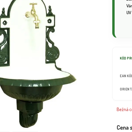
Vá
UV
KÓD P
EAN KÓ
ORIEN
Bežná ce
Cena 