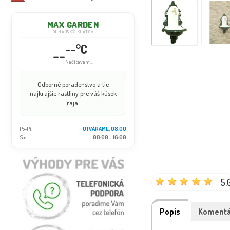
MAX GARDEN
DUNAJSKÝ KLÁTOV
--°C
--
Načítavam...
Odborné poradenstvo a tie
najkrajšie rastliny pre váš kúsok
raja.
Po-Pi:
OTVÁRAME: 08:00
So:
08:00 - 16:00
5.
Popis
Komentá