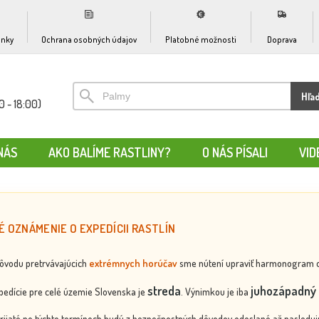
nky
Ochrana osobných údajov
Platobné možnosti
Doprava
Hľa
0 - 18:00)
NÁS
AKO BALÍME RASTLINY?
O NÁS PÍSALI
VID
É OZNÁMENIE O EXPEDÍCII RASTLÍN
dôvodu pretrvávajúcich
extrémnych horúčav
sme nútení upraviť harmonogram odos
streda
juhozápadný 
edície pre celé územie Slovenska je
. Výnimkou je iba
rijaté po týchto termínoch budú z bezpečnostných dôvodov odoslané až nasledujú