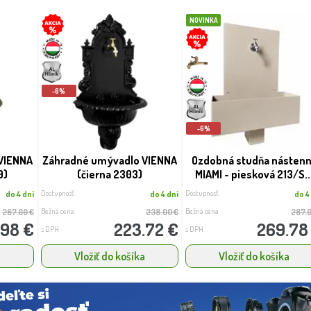
NOVINKA
-6%
-6%
VIENNA
Záhradné umývadlo VIENNA
Ozdobná studňa násten
0)
(čierna 2303)
MIAMI - piesková 213/S..
Dostupnosť:
Dostupnosť:
do 4 dní
do 4 dní
do 4
Bežná cena
Bežná cena
267.00 €
238.00 €
287.
.98 €
223.72 €
269.78
s DPH
s DPH
a
Vložiť do košíka
Vložiť do košíka