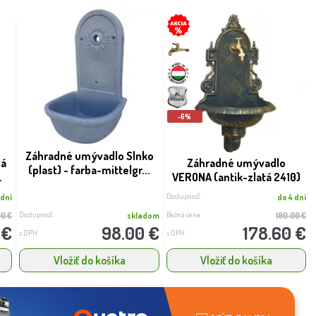
-6%
Záhradné umývadlo Slnko
ná
Záhradné umývadlo
(plast) - farba-mittelgr...
.
VERONA (antik-zlatá 2410)
Dostupnosť:
 dní
do 4 dní
Dostupnosť:
Bežná cena
00 €
skladom
190.00 €
 €
98.00 €
178.60 €
s DPH
s DPH
Vložiť do košíka
Vložiť do košíka