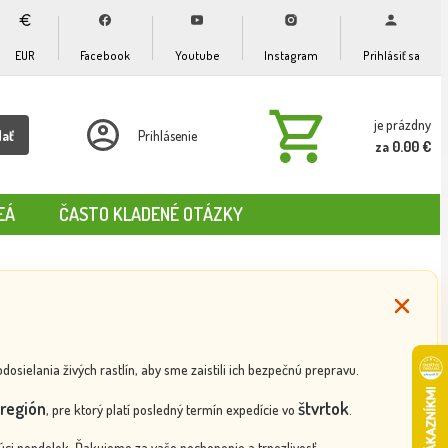
EUR
Facebook
Youtube
Instagram
Prihlásiť sa
je prázdny
dať
Prihlásenie
za 0.00 €
EÁ
ČASTO KLADENÉ OTÁZKY
ielania živých rastlín, aby sme zaistili ich bezpečnú prepravu.
región
štvrtok
, pre ktorý platí posledný termín expedície vo
.
ci pondelok. Ďakujeme za vaše pochopenie a trpezlivosť.