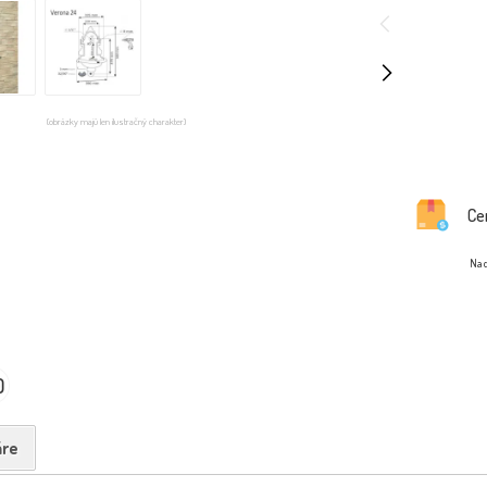
(obrázky majú len ilustračný charakter)
Ce
Na d
0
re