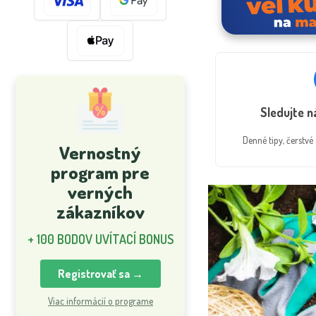
Sledujte 
Denné tipy, čerstv
Vernostný
program pre
verných
zákazníkov
+ 100 BODOV UVÍTACÍ BONUS
Registrovať sa →
Viac informácií o programe