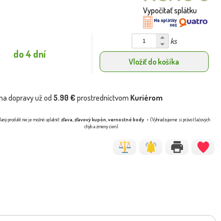
Vypočítať splátku
ks
do 4 dní
Vložiť do košíka
na dopravy už od
5.90 €
prostredníctvom
Kuriérom
aný produkt nie je možné uplatniť:
zľava, zľavový kupón, vernostné body
(Vyhradzujeme si právo tlačových
chýb a zmeny cien)