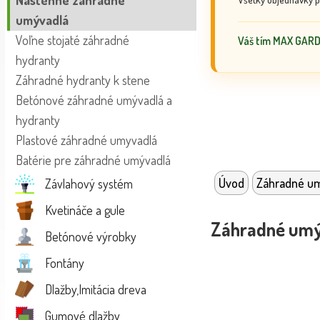
Nástenné záhradné
umývadlá
Voľne stojaté záhradné
Váš tím MAX GAR
hydranty
Záhradné hydranty k stene
Betónové záhradné umývadlá a
hydranty
Plastové záhradné umyvadlá
Batérie pre záhradné umývadlá
Úvod
Záhradné u
Závlahový systém
Kvetináče a gule
Záhradné umý
Betónové výrobky
Fontány
Dlažby,Imitácia dreva
Gumové dlažby