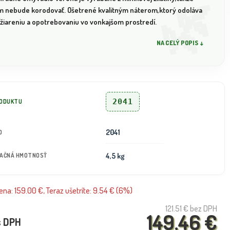
m nebude korodovať. Ošetrené kvalitným náterom,ktorý odoláva
 žiareniu a opotrebovaniu vo vonkajšom prostredí.
NA CELÝ POPIS ↓
2041
RODUKTU
2041
D
4,5 kg
TAČNÁ HMOTNOSŤ
na: 159.00 €, Teraz ušetríte: 9.54 € (6%)
121.51 €
bez DPH
149.46 €
s DPH