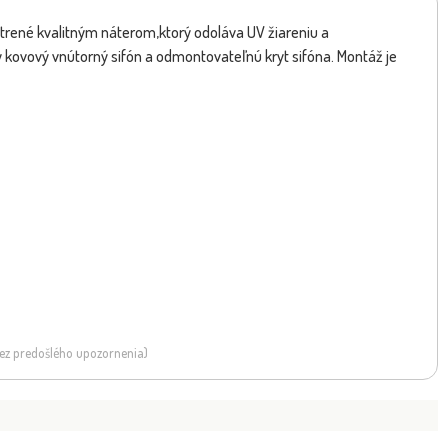
trené kvalitným náterom,ktorý odoláva UV žiareniu a
ný kovový vnútorný sifón a odmontovateľnú kryt sifóna. Montáž je
 bez predošlého upozornenia)