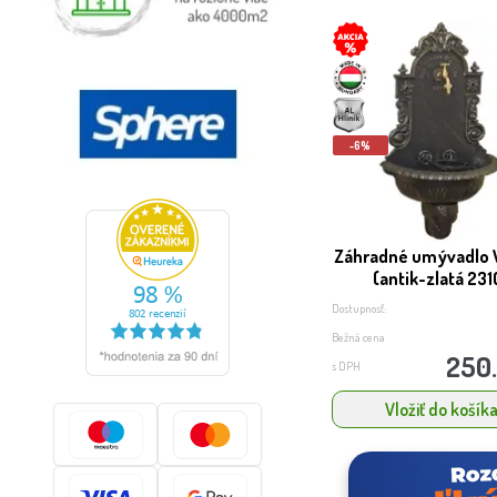
-6%
Záhradné umývadlo 
(antik-zlatá 231
Dostupnosť:
Bežná cena
250
s DPH
Vložiť do košík