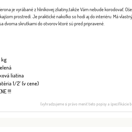
ona je vyrábané z hliníkovej zliatiny,takže Vám nebude korodovať. Oše
ajšom prostredí. Je praktické nakoľko so hodí aj do interiéru. Má vlast
sa dvoma skrutkami do otvorov ktoré sú pred pripravené.
 kg
zelená
ková liatina
téria 1/2' (v cene)
NE !!!
(vyhradzujeme si právo meniť tieto popisy a špecifikácie