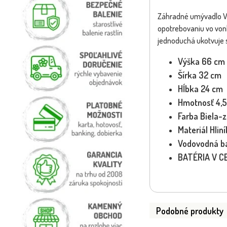
Záhradné umývadlo Ver
opotrebovaniu vo vonk
jednoduchá ukotvuje 
Výška 66 cm
Šírka 32 cm
Hĺbka 24 cm
Hmotnosť 4,5
Farba Biela-
Materiál Hliní
Vodovodná ba
BATÉRIA V CE
Podobné produkty