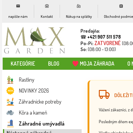
napíšte nám
Kontakt
Nákup na splátky
Obchodné podmie
Predajňa:
☎
+421 907 511 578
ZATVORENÉ
Po-Pi:
(08:0
So:
(08:00 - 13:00)
KATEGÓRIE
BLOG
MOJA ZÁHRADA
O 
Rastliny
NOVINKY 2026
DÔLEŽIT
Záhradnícke potreby
Vážení zákazníci, z 
Kôra a kameň
Posledným dňom exp
Záhradné umývadlá
Všetky objednávky p