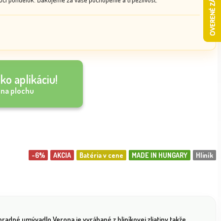
ko aplikáciu!
 na plochu
-6%
AKCIA
Batéria v cene
MADE IN HUNGARY
Hliník
radné umývadlo Verona je vyrábané z hliníkovej zliatiny,takže