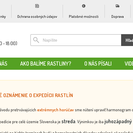
nky
Ochrana osobných údajov
Platobné možnosti
Doprava
Hľa
0 - 18:00)
NÁS
AKO BALÍME RASTLINY?
O NÁS PÍSALI
VID
É OZNÁMENIE O EXPEDÍCII RASTLÍN
dôvodu pretrvávajúcich
extrémnych horúčav
sme nútení upraviť harmonogram odos
streda
juhozápadný 
edície pre celé územie Slovenska je
. Výnimkou je iba
rijaté po týchto termínoch budú z bezpečnostných dôvodov odoslané až nasledujú