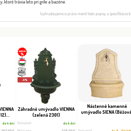
y, ktoré trávia leto pri grile a bazéne.
(vyhradzujeme si právo meniť tieto popisy a špecifikácie
-6%
Nástenné kamenné
VIENNA
Záhradné umývadlo VIENNA
umývadlo SIENA (Béžov
2)...
(zelená 2301)
Dostupnosť:
do 4 dní
do 4 dní
Bežná cena
Dostupnosť:
267.00 €
238.00 €
do 2 - 3 týž