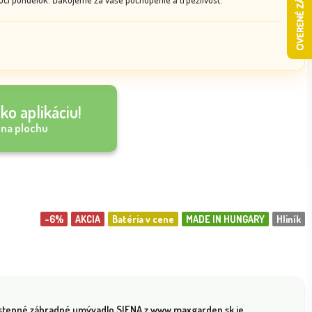
ko aplikáciu!
 na plochu
-6%
AKCIA
Batéria v cene
MADE IN HUNGARY
Hliník
stenné záhradné umývadlo SIENA z www.maxgarden.sk je