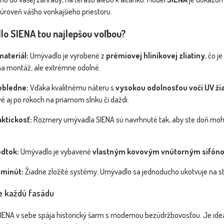
 úroveň vášho vonkajšieho priestoru.
lo SIENA tou najlepšou voľbou?
materiál:
Umývadlo je vyrobené z
prémiovej hliníkovej zliatiny
, čo j
na montáž, ale extrémne odolné.
nebledne:
Vďaka kvalitnému náteru s
vysokou odolnosťou voči UV ži
é aj po rokoch na priamom slnku či daždi.
ktickosť:
Rozmery umývadla SIENA sú navrhnuté tak, aby ste doň moh
odtok:
Umývadlo je vybavené
vlastným kovovým vnútorným sifón
 minút:
Žiadne zložité systémy. Umývadlo sa jednoducho ukotvuje na s
re každú fasádu
NA v sebe spája historický šarm s modernou bezúdržbovosťou. Je ideálne