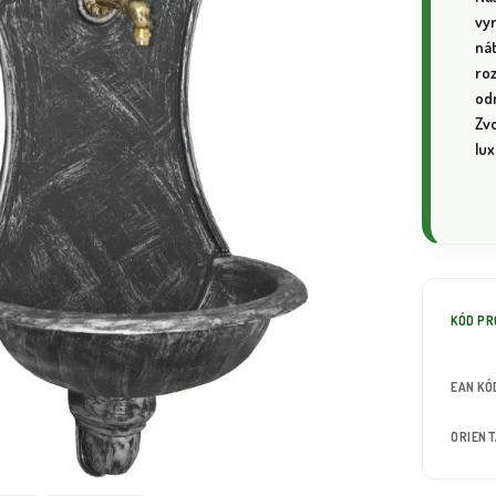
vyr
ná
ro
od
Zvo
lu
KÓD P
EAN KÓ
ORIEN