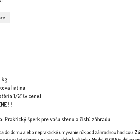
re
 kg
ková liatina
téria 1/2' (v cene)
NE !!!
 Praktický šperk pre vašu stenu a čistú záhradu
ata do domu alebo nepraktické umývanie rúk pod záhradnou hadicou.
Zá
o do vašej záhrady, na terasu alebo k altánku. Model
SIENA
je dôkazom