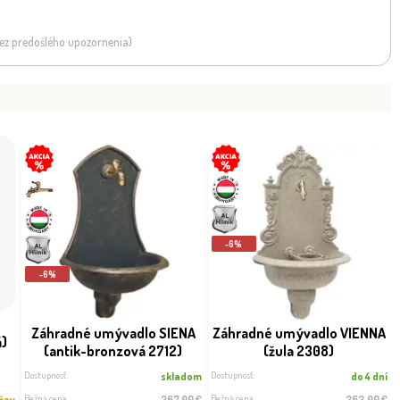
 bez predošlého upozornenia)
-6%
-6%
Záhradné umývadlo SIENA
Záhradné umývadlo VIENNA
á)
(antik-bronzová 2712)
(žula 2308)
Dostupnosť:
Dostupnosť:
skladom
do 4 dní
Bežná cena
Bežná cena
dňov
267.00 €
262.00 €