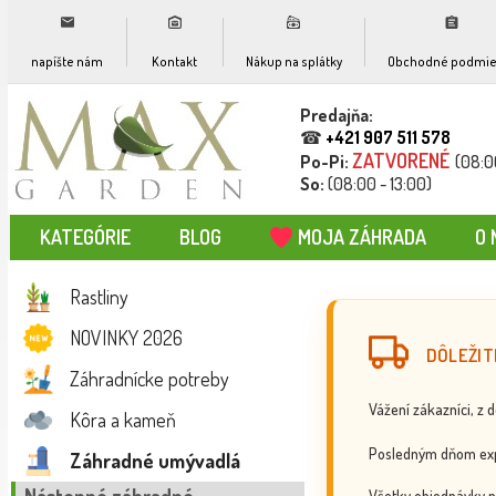
napíšte nám
Kontakt
Nákup na splátky
Obchodné podmie
Predajňa:
☎
+421 907 511 578
ZATVORENÉ
Po-Pi:
(08:0
So:
(08:00 - 13:00)
KATEGÓRIE
BLOG
MOJA ZÁHRADA
O 
Rastliny
NOVINKY 2026
DÔLEŽIT
Záhradnícke potreby
Vážení zákazníci, z 
Kôra a kameň
Posledným dňom exp
Záhradné umývadlá
Všetky objednávky p