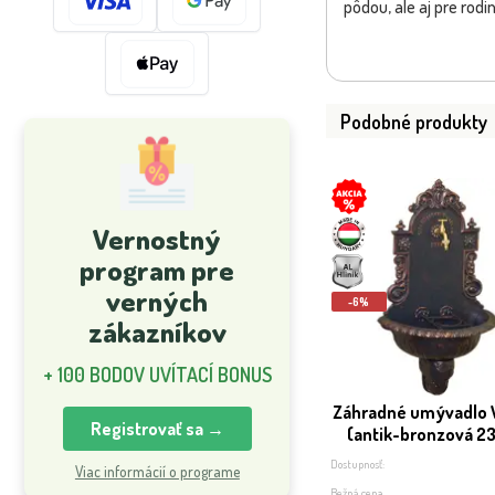
pôdou, ale aj pre rodin
Podobné produkty
Vernostný
program pre
verných
-6%
zákazníkov
+ 100 BODOV UVÍTACÍ BONUS
Záhradné umývadlo 
Registrovať sa →
(antik-bronzová 231
Dostupnosť:
Viac informácií o programe
Bežná cena