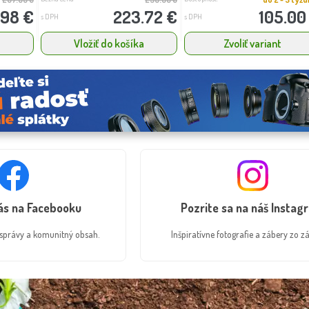
.98 €
223.72 €
105.00
s DPH
s DPH
a
Vložiť do košíka
Zvoliť variant
nás na Facebooku
Pozrite sa na náš Instag
é správy a komunitný obsah.
Inšpiratívne fotografie a zábery zo zá