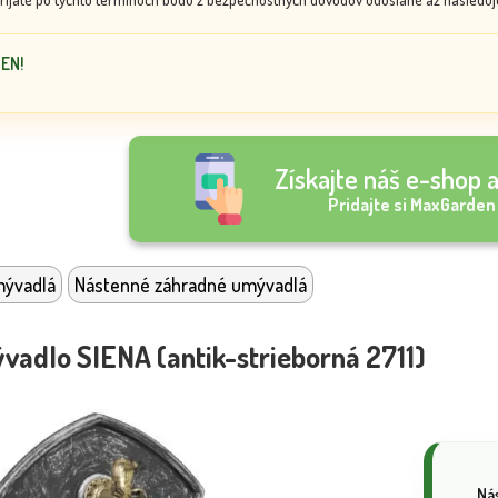
DEN!
Získajte náš e-shop a
Pridajte si MaxGarden
mývadlá
Nástenné záhradné umývadlá
adlo SIENA (antik-strieborná 2711)
Ná