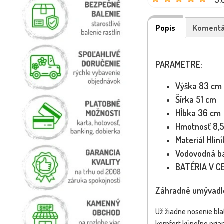
Popis
Komentá
PARAMETRE:
Výška 83 cm
Šírka 51 cm
Hĺbka 36 cm
Hmotnosť 8,5
Materiál Hliní
Vodovodná ba
BATÉRIA V CE
Záhradné umývadlo:
Už žiadne nosenie bl
komfort kúpeľne priam