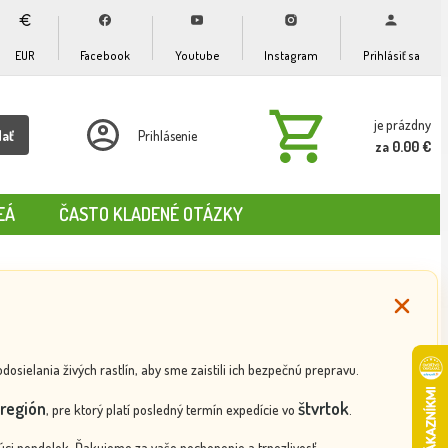
EUR
Facebook
Youtube
Instagram
Prihlásiť sa
je prázdny
dať
Prihlásenie
za 0.00 €
EÁ
ČASTO KLADENÉ OTÁZKY
ielania živých rastlín, aby sme zaistili ich bezpečnú prepravu.
región
štvrtok
, pre ktorý platí posledný termín expedície vo
.
ci pondelok. Ďakujeme za vaše pochopenie a trpezlivosť.