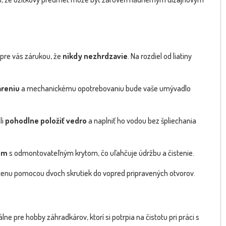
e pre vás zárukou, že
nikdy nezhrdzavie
. Na rozdiel od liatiny
areniu
a mechanickému opotrebovaniu bude vaše umývadlo
li
pohodlne položiť vedro
a naplniť ho vodou bez špliechania
om
s odmontovateľným krytom, čo uľahčuje údržbu a čistenie.
tenu pomocou dvoch skrutiek do vopred pripravených otvorov.
 pre hobby záhradkárov, ktorí si potrpia na čistotu pri práci s