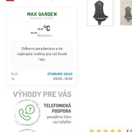
MAX GARDEN
DUNAJSKÝ KLÁTOV
--°C
--
Načítavam...
Odborné poradenstvo a tie
najkrajšie rastliny pre váš kúsok
raja.
Po-Pi:
OTVÁRAME: 08:00
So:
08:00 - 16:00
5.