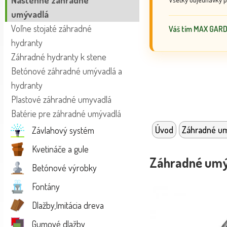
Nástenné záhradné
umývadlá
Voľne stojaté záhradné
Váš tím MAX GAR
hydranty
Záhradné hydranty k stene
Betónové záhradné umývadlá a
hydranty
Plastové záhradné umyvadlá
Batérie pre záhradné umývadlá
Úvod
Záhradné u
Závlahový systém
Kvetináče a gule
Záhradné umýv
Betónové výrobky
Fontány
Dlažby,Imitácia dreva
Gumové dlažby