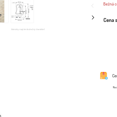
Bežná ce
Cena 
(obrázky majú len ilustračný charakter)
Ce
Na d
0