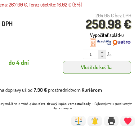
na: 267.00 €, Teraz ušetríte: 16.02 € (6%)
204.05 €
bez DPH
250.98 €
s DPH
Vypočítať splátku
ks
do 4 dní
Vložiť do košíka
na dopravy už od
7.90 €
prostredníctvom
Kuriérom
aný produkt nie je možné uplatniť:
zľava, zľavový kupón, vernostné body
(Vyhradzujeme si právo tlačových
chýb a zmeny cien)