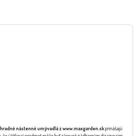
hradné nástenné umývadlá z www.maxgarden.sk
prinášajú
, že úžitkový predmet môže byť zároveň nádherným dizajnovým