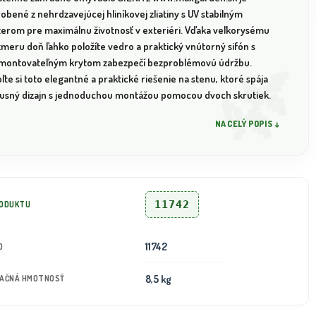
obené z nehrdzavejúcej hliníkovej zliatiny s UV stabilným
terom pre maximálnu životnosť v exteriéri. Vďaka veľkorysému
zmeru doň ľahko položíte vedro a praktický vnútorný sifón s
montovateľným krytom zabezpečí bezproblémovú údržbu.
ľte si toto elegantné a praktické riešenie na stenu, ktoré spája
xusný dizajn s jednoduchou montážou pomocou dvoch skrutiek.
NA CELÝ POPIS ↓
11742
RODUKTU
11742
D
8,5 kg
TAČNÁ HMOTNOSŤ