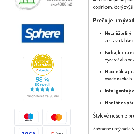
doplnkom, ktorý zvýši
Prečo je umývad
Nezničiteľný 
zostáva ľahké 
Farba, ktorá 
vyzerať ako nov
Maximálna pra
všade naokolo.
Inteligentný 
Montáž za pár
Štýlové riešenie p
Záhradné umývadlo SIE