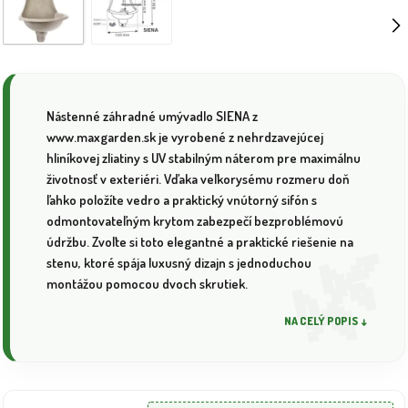
Nástenné záhradné umývadlo SIENA z
www.maxgarden.sk je vyrobené z nehrdzavejúcej
hliníkovej zliatiny s UV stabilným náterom pre maximálnu
životnosť v exteriéri. Vďaka veľkorysému rozmeru doň
ľahko položíte vedro a praktický vnútorný sifón s
odmontovateľným krytom zabezpečí bezproblémovú
údržbu. Zvoľte si toto elegantné a praktické riešenie na
stenu, ktoré spája luxusný dizajn s jednoduchou
montážou pomocou dvoch skrutiek.
NA CELÝ POPIS ↓