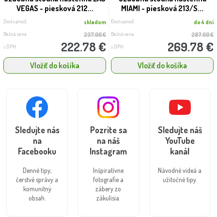
VEGAS - piesková 212...
MIAMI - piesková 213/S...
Dostupnosť:
Dostupnosť:
skladom
do 4 dní
Bežná cena
Bežná cena
237.00 €
287.00 €
222.78 €
269.78 €
s DPH
s DPH
Vložiť do košíka
Vložiť do košíka
Sledujte nás
Pozrite sa
Sledujte náš
na
na náš
YouTube
Facebooku
Instagram
kanál
Denné tipy,
Inšpiratívne
Návodné videá a
čerstvé správy a
fotografie a
užitočné tipy.
komunitný
zábery zo
obsah.
zákulisia.