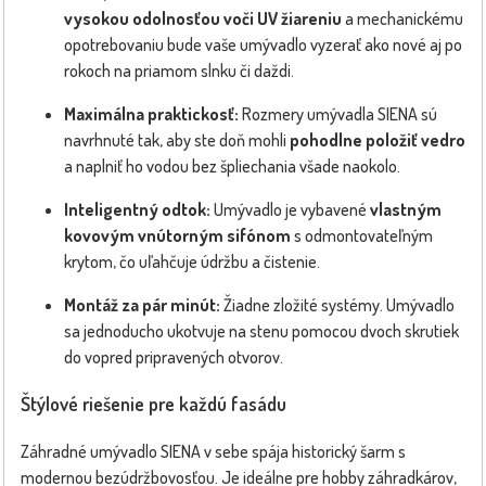
vysokou odolnosťou voči UV žiareniu
a mechanickému
opotrebovaniu bude vaše umývadlo vyzerať ako nové aj po
rokoch na priamom slnku či daždi.
Maximálna praktickosť:
Rozmery umývadla SIENA sú
navrhnuté tak, aby ste doň mohli
pohodlne položiť vedro
a naplniť ho vodou bez špliechania všade naokolo.
Inteligentný odtok:
Umývadlo je vybavené
vlastným
kovovým vnútorným sifónom
s odmontovateľným
krytom, čo uľahčuje údržbu a čistenie.
Montáž za pár minút:
Žiadne zložité systémy. Umývadlo
sa jednoducho ukotvuje na stenu pomocou dvoch skrutiek
do vopred pripravených otvorov.
Štýlové riešenie pre každú fasádu
Záhradné umývadlo SIENA v sebe spája historický šarm s
modernou bezúdržbovosťou. Je ideálne pre hobby záhradkárov,