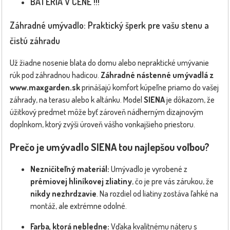
BATÉRIA V CENE !!!
Záhradné umývadlo: Praktický šperk pre vašu stenu a
čistú záhradu
Už žiadne nosenie blata do domu alebo nepraktické umývanie
rúk pod záhradnou hadicou.
Záhradné nástenné umývadlá z
www.maxgarden.sk
prinášajú komfort kúpeľne priamo do vašej
záhrady, na terasu alebo k altánku. Model
SIENA
je dôkazom, že
úžitkový predmet môže byť zároveň nádherným dizajnovým
doplnkom, ktorý zvýši úroveň vášho vonkajšieho priestoru.
Prečo je umývadlo SIENA tou najlepšou voľbou?
Nezničiteľný materiál:
Umývadlo je vyrobené z
prémiovej hliníkovej zliatiny
, čo je pre vás zárukou, že
nikdy nezhrdzavie
. Na rozdiel od liatiny zostáva ľahké na
montáž, ale extrémne odolné.
Farba, ktorá nebledne:
Vďaka kvalitnému náteru s