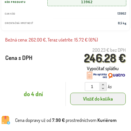
13962
KÓD PRODUKTU
13962
EAN KÓD
8,5 kg
ORIENTAČNÁ HMOTNOSŤ
Bežná cena: 262.00 €, Teraz ušetríte: 15.72 € (6%)
200.23 €
bez DPH
246.28 €
Cena s DPH
Vypočítať splátku
ks
do 4 dní
Vložiť do košíka
Cena dopravy už od
7.90 €
prostredníctvom
Kuriérom