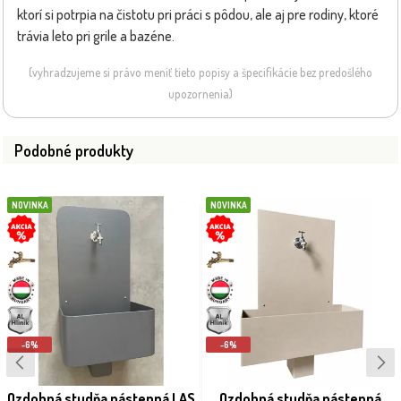
ktorí si potrpia na čistotu pri práci s pôdou, ale aj pre rodiny, ktoré
trávia leto pri grile a bazéne.
(vyhradzujeme si právo meniť tieto popisy a špecifikácie bez predošlého
upozornenia)
Podobné produkty
NOVINKA
NOVINKA
-6%
-6%
Ozdobná studňa nástenná LAS
Ozdobná studňa nástenná