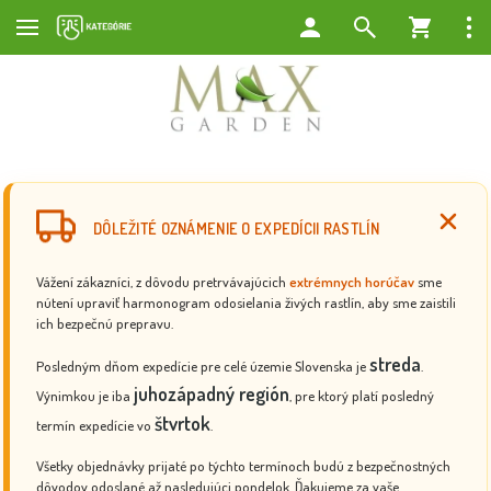
DÔLEŽITÉ OZNÁMENIE O EXPEDÍCII RASTLÍN
Vážení zákazníci, z dôvodu pretrvávajúcich
extrémnych horúčav
sme
nútení upraviť harmonogram odosielania živých rastlín, aby sme zaistili
ich bezpečnú prepravu.
streda
Posledným dňom expedície pre celé územie Slovenska je
.
juhozápadný región
Výnimkou je iba
, pre ktorý platí posledný
štvrtok
termín expedície vo
.
Všetky objednávky prijaté po týchto termínoch budú z bezpečnostných
dôvodov odoslané až nasledujúci pondelok. Ďakujeme za vaše