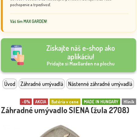
pochopenie a trpezlivosť.
Váš tím MAX GARDEN!
Získajte náš e-shop ako
aplikáciu!
Pridajte si MaxGarden na plochu
Úvod
Záhradné umývadlá
Nástenné záhradné umývadlá
-6%
AKCIA
Batéria v cene
MADE IN HUNGARY
Hliník
Záhradné umývadlo SIENA (žula 2708)