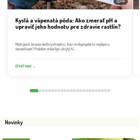
496
Kyslá a vápenatá pôda: Ako zmerať pH a
upraviť jeho hodnotu pre zdravie rastlín?
Máte pocit, že vaše rastliny chradnú, hoci im doprajete tú najlepšiu
starostlivosť? Problém môže byť ukrytý hl...
ČÍTAŤ VIAC →
Novinky