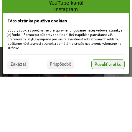
YouTube kanál
Instagram
Táto stránka používa cookies
Naše záhradné centrum
Súbory cookies používame pre správne fungovanie našej webovej stránky a
jej funkcií. Pomocou súborov cookies si tiež napríklad pamätáme váš
preferovaný jazyk, zvyšujeme pre vás relevantnosť zobrazovaných reklám,
počítame návštevnosť stránok a pamätáme si vaše nastavenia vykonané na
stránke.
Táto stránka používa súbory cookies, ktoré nám
pomáhajú poskytovať služby. Používaním našich
Súhlasím
Zakázať
Prispôsobiť
Povoliť všetko
služieb vyjadrujete súhlas s používaním súborov
cookies.
Viac informácií nájdete tu.
Záhradné umývadlo SIENA (žula 2708)
Informácie pre zákazníkov
VLOŽIŤ DO KOŠÍKA
246.28 €
Blog
Obchodné podmienky
Ochrana osobných údajov