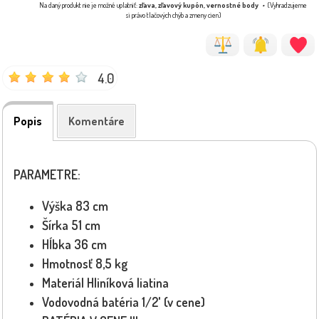
Na daný produkt nie je možné uplatniť:
zľava, zľavový kupón, vernostné body
(Vyhradzujeme
si právo tlačových chýb a zmeny cien)
4.0
Popis
Komentáre
PARAMETRE:
Výška 83 cm
Šírka 51 cm
Hĺbka 36 cm
Hmotnosť 8,5 kg
Materiál Hliníková liatina
Vodovodná batéria 1/2' (v cene)