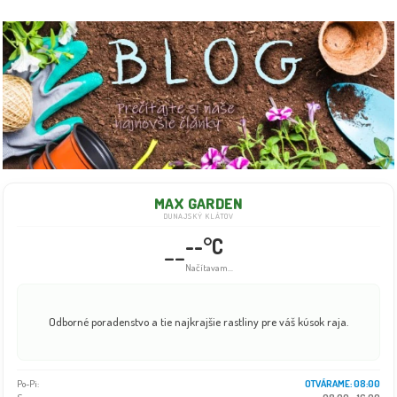
MAX GARDEN
DUNAJSKÝ KLÁTOV
--°C
--
Načítavam...
Odborné poradenstvo a tie najkrajšie rastliny pre váš kúsok raja.
Po-Pi:
OTVÁRAME: 08:00