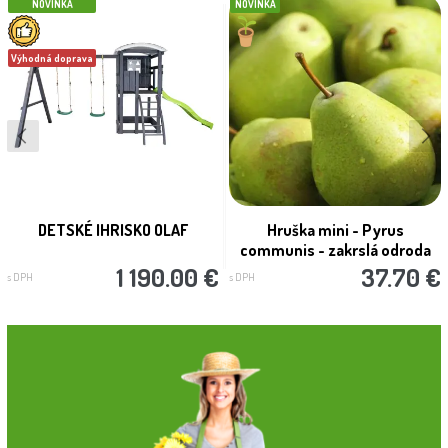
NOVINKA
NOVINKA
Výhodná doprava
DETSKÉ IHRISKO OLAF
Hruška mini - Pyrus
communis - zakrslá odroda
1 190.00 €
37.70 €
s DPH
s DPH