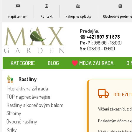
napíšte nám
Kontakt
Nákup na splátky
Obchodné podmie
Predajňa:
☎
+421 907 511 578
Po-Pi:
(08:00 - 18:00)
So:
(08:00 - 13:00)
KATEGÓRIE
BLOG
MOJA ZÁHRADA
O 
Rastliny
Interaktívna záhrada
DÔLEŽIT
TOP najpredávanejšie
Rastliny s koreňovým balom
Vážení zákazníci, z 
Stromy
Posledným dňom exp
Ovocné rastliny
Kríky
Všetky objednávky p