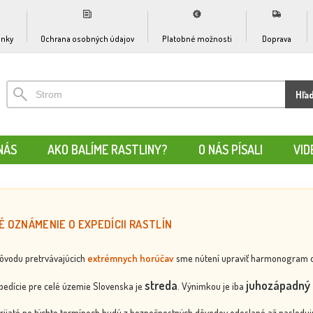
nky
Ochrana osobných údajov
Platobné možnosti
Doprava
Hľa
NÁS
AKO BALÍME RASTLINY?
O NÁS PÍSALI
VID
É OZNÁMENIE O EXPEDÍCII RASTLÍN
dôvodu pretrvávajúcich
extrémnych horúčav
sme nútení upraviť harmonogram odos
streda
juhozápadný 
edície pre celé územie Slovenska je
. Výnimkou je iba
rijaté po týchto termínoch budú z bezpečnostných dôvodov odoslané až nasledujú