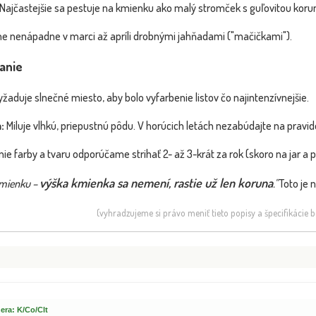
Najčastejšie sa pestuje na kmienku ako malý stromček s guľovitou korun
ne nenápadne v marci až apríli drobnými jahňadami ("mačičkami").
anie
žaduje slnečné miesto, aby bolo vyfarbenie listov čo najintenzívnejšie.
:
Miluje vlhkú, priepustnú pôdu. V horúcich letách nezabúdajte na pravidel
ie farby a tvaru odporúčame strihať 2- až 3-krát za rok (skoro na jar a p
výška kmienka sa nemení, rastie už len koruna
mienku –
."
Toto je 
(vyhradzujeme si právo meniť tieto popisy a špecifikácie
era: K/Co/Clt