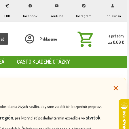
EUR
Facebook
Youtube
Instagram
Prihlásiť sa
je prázdny
dať
Prihlásenie
za 0.00 €
EÁ
ČASTO KLADENÉ OTÁZKY
ielania živých rastlín, aby sme zaistili ich bezpečnú prepravu.
región
štvrtok
, pre ktorý platí posledný termín expedície vo
.
ci pondelok. Ďakujeme za vaše pochopenie a trpezlivosť.