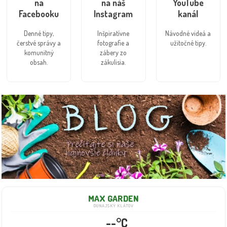
na
na náš
YouTube
Facebooku
Instagram
kanál
Denné tipy,
Inšpiratívne
Návodné videá a
čerstvé správy a
fotografie a
užitočné tipy.
komunitný
zábery zo
obsah.
zákulisia.
MAX GARDEN
DUNAJSKÝ KLÁTOV
--°C