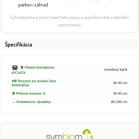
parkov i záhrad
(vyhradzujeme si právo meniť tieto popisy a špecifikácie bez predošlého
upozornenia)
Špecifikácia
🗑️ Objem kontajnera:
koreňový bal lit
K/Co/Clt
⬆️🌸 Rozmer pri dodaní (bez
30-40 cm
kvetináča):
🚫 Priemer koruny: d
30-40 cm
↔️ Vzdialenosť výsadby:
80-100 cm