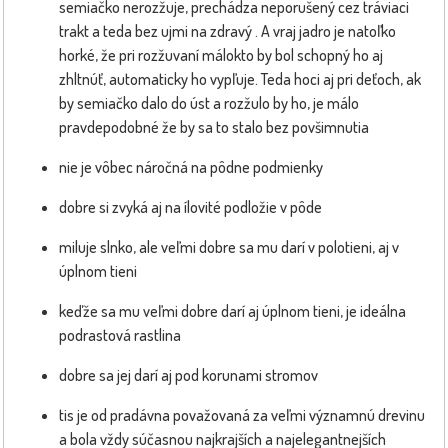
semiačko nerozžuje, prechádza neporušený cez tráviaci
trakt a teda bez ujmi na zdravý . A vraj jadro je natoľko
horké, že pri rozžuvaní málokto by bol schopný ho aj
zhltnúť, automaticky ho vypľuje. Teda hoci aj pri deťoch, ak
by semiačko dalo do úst a rozžulo by ho, je málo
pravdepodobné že by sa to stalo bez povšimnutia
nie je vôbec náročná na pôdne podmienky
dobre si zvyká aj na ílovité podložie v pôde
miluje slnko, ale veľmi dobre sa mu darí v polotieni, aj v
úplnom tieni
keďže sa mu veľmi dobre darí aj úplnom tieni, je ideálna
podrastová rastlina
dobre sa jej darí aj pod korunami stromov
tis je od pradávna považovaná za veľmi významnú drevinu
a bola vždy súčasnou najkrajších a najelegantnejších