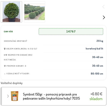
14767
EAN KÓD
20 kg
ORIENTAČNÁ HMOTNOSŤ
koreňový bal lit
🗑️ OBJEM KONTAJNERA: K/CO/CLT
⬆️🌸 ROZMER PRI DODANÍ (BEZ
30-40 cm
KVETINÁČA):
30-40 cm
🚫 PRIEMER KORUNY: D
80-100 cm
↔️ VZDIALENOSŤ VÝSADBY:
Voliteľné doplnky
+6.80 €
Symbivit 150gr. - pomocný prípravok pre
pestovanie rastlín (mykorhízne huby) 70315
skladom