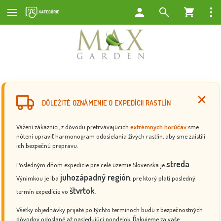
DÔLEŽITÉ OZNÁMENIE O EXPEDÍCII RASTLÍN
Vážení zákazníci, z dôvodu pretrvávajúcich
extrémnych horúčav
sme
nútení upraviť harmonogram odosielania živých rastlín, aby sme zaistili
ich bezpečnú prepravu.
streda
Posledným dňom expedície pre celé územie Slovenska je
.
juhozápadný región
Výnimkou je iba
, pre ktorý platí posledný
štvrtok
termín expedície vo
.
Všetky objednávky prijaté po týchto termínoch budú z bezpečnostných
dôvodov odoslané až nasledujúci pondelok. Ďakujeme za vaše