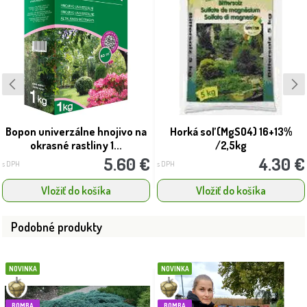
Bopon univerzálne hnojivo na
Horká soľ (MgSO4) 16+13%
okrasné rastliny 1...
/2,5kg
5.60 €
4.30 €
s DPH
s DPH
Vložiť do košíka
Vložiť do košíka
Podobné produkty
NOVINKA
NOVINKA
BOMBA
BOMBA