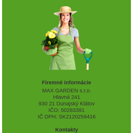
Firemné informácie
MAX GARDEN s.r.o.
Hlavná 241
930 21 Dunajský Klátov
IČO: 50283391
IČ DPH: SK2120259416
Kontakty