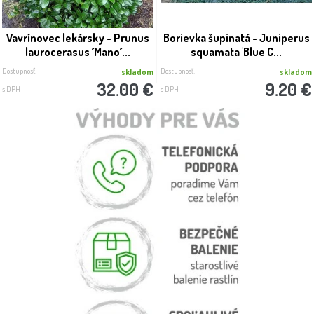
Vavrínovec lekársky - Prunus
Borievka šupinatá - Juniperus
laurocerasus ´Mano´...
squamata 'Blue C...
Dostupnosť:
Dostupnosť:
skladom
skladom
32.00 €
9.20 €
s DPH
s DPH