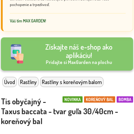
pochopenie a trpezlivosť.
Váš tím MAX GARDEN!
Získajte náš e-shop ako
aplikáciu!
Pridajte si MaxGarden na plochu
Úvod
Rastliny
Rastliny s koreňovým balom
Tis obyčajný -
NOVINKA
KOREŇOVÝ BAL
BOMBA
Taxus baccata - tvar guľa 30/40cm -
koreňový bal