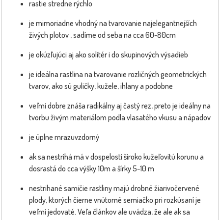
rastie stredne rýchlo
je mimoriadne vhodný na tvarovanie najelegantnejších
živých plotov , sadíme od seba na cca 60-80cm
je okúzľujúci aj ako solitér i do skupinových výsadieb
je ideálna rastlina na tvarovanie rozličných geometrických
tvarov, ako sú guličky, kužele, ihlany a podobne
veľmi dobre znáša radikálny aj častý rez, preto je ideálny na
tvorbu živým materiálom podla vlasatého vkusu a nápadov
je úplne mrazuvzdorný
ak sa nestrihá má v dospelosti široko kužeľovitú korunu a
dosrastá do cca výšky 10m a šírky 5-10 m
nestrihané samičie rastliny majú drobné žiarivočervené
plody, ktorých čierne vnútorné semiačko pri rozkúsaní je
veľmi jedovaté. Veľa článkov ale uvádza, že ale ak sa