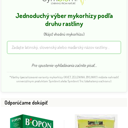
Jednoduchý výber mykorhízy podľa
druhu rastliny
(Nájsť vhodnú mykorhízu)
Pre spustenie vyhľadávania začnite písať...
*Všetky špecializované varianty mykorhízy (KVET, ZELENINA, BYLINKY) môžete nahradiť
univerzálnym produktom Symbivit alebo Symbivit Tric (obohatený o ochranu).
Odporúčame dokúpiť