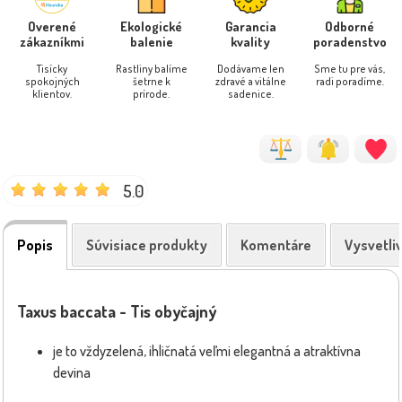
Overené
Ekologické
Garancia
Odborné
zákazníkmi
balenie
kvality
poradenstvo
Tisícky
Rastliny balíme
Dodávame len
Sme tu pre vás,
spokojných
šetrne k
zdravé a vitálne
radi poradíme.
klientov.
prírode.
sadenice.
5.0
Popis
Súvisiace produkty
Komentáre
Vysvetli
Taxus baccata - Tis obyčajný
je to vždyzelená, ihličnatá veľmi elegantná a atraktívna
devina