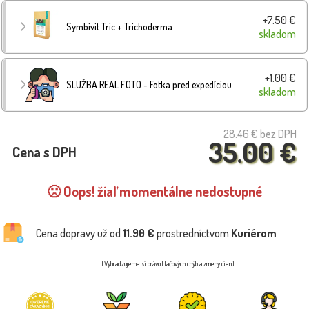
+7.50 €
Symbivit Tric + Trichoderma
skladom
+1.00 €
SLUŽBA REAL FOTO - Fotka pred expedíciou
skladom
28.46 €
bez DPH
35.00 €
Cena s DPH
🙁 Oops! žiaľ momentálne nedostupné
Cena dopravy už od
11.90 €
prostredníctvom
Kuriérom
(Vyhradzujeme si právo tlačových chýb a zmeny cien)