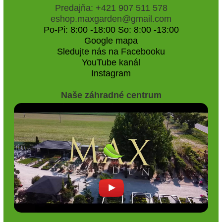
Predajňa: +421 907 511 578
eshop.maxgarden@gmail.com
Po-Pi: 8:00 -18:00 So: 8:00 -13:00
Google mapa
Sledujte nás na Facebooku
YouTube kanál
Instagram
Naše záhradné centrum