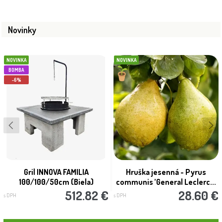
Novinky
NOVINKA
NOVINKA
BOMBA
-6%
Gril INNOVA FAMILIA
Hruška jesenná - Pyrus
100/100/50cm (Biela)
communis ’General Leclerc...
512.82 €
28.60 €
s DPH
s DPH