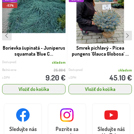
-63%
Borievka šupinatá - Juniperus
Smrek pichlavý - Picea
squamata 'Blue C...
pungens ´Glauca Globosa´ ...
Dostupnosť:
skladom
Bežná cena
Dostupnosť:
25.00 €
skladom
9.20 €
45.10 €
s DPH
s DPH
Vložiť do košíka
Vložiť do košíka
Sledujte nás
Pozrite sa
Sledujte náš