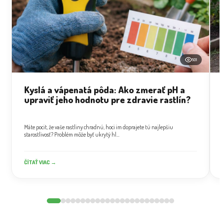
501
Kyslá a vápenatá pôda: Ako zmerať pH a
upraviť jeho hodnotu pre zdravie rastlín?
Máte pocit, že vaše rastliny chradnú, hoci im doprajete tú najlepšiu
starostlivosť? Problém môže byť ukrytý hl...
ČÍTAŤ VIAC →