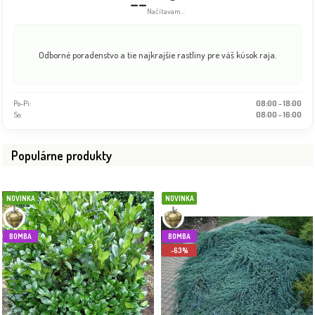
--
Načítavam...
Odborné poradenstvo a tie najkrajšie rastliny pre váš kúsok raja.
Po-Pi:
08:00 - 18:00
So:
08:00 - 16:00
Populárne produkty
NOVINKA
NOVINKA
BOMBA
BOMBA
-63%