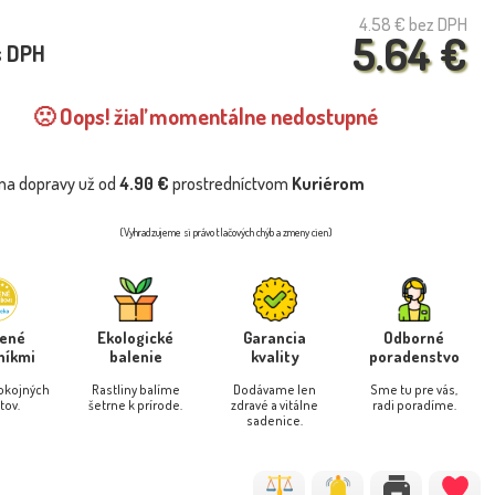
4.58 €
bez DPH
5.64 €
s DPH
🙁 Oops! žiaľ momentálne nedostupné
na dopravy už od
4.90 €
prostredníctvom
Kuriérom
(Vyhradzujeme si právo tlačových chýb a zmeny cien)
rené
Ekologické
Garancia
Odborné
níkmi
balenie
kvality
poradenstvo
pokojných
Rastliny balíme
Dodávame len
Sme tu pre vás,
tov.
šetrne k prírode.
zdravé a vitálne
radi poradíme.
sadenice.