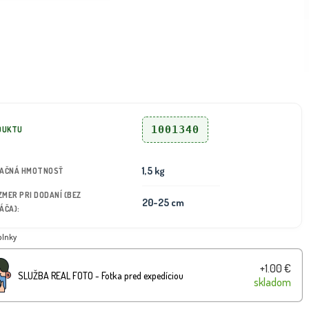
1001340
DUKTU
1,5 kg
TAČNÁ HMOTNOSŤ
OZMER PRI DODANÍ (BEZ
20-25 cm
ÁČA):
plnky
+1.00 €
SLUŽBA REAL FOTO - Fotka pred expedíciou
skladom