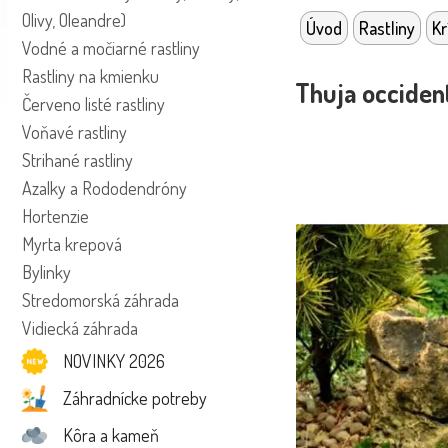
Olivy, Oleandre)
Úvod
Rastliny
Kr
Vodné a močiarné rastliny
Rastliny na kmienku
Thuja occident
Červeno listé rastliny
Voňavé rastliny
Strihané rastliny
Azalky a Rododendróny
Hortenzie
Myrta krepová
Bylinky
Stredomorská záhrada
Vidiecká záhrada
NOVINKY 2026
Záhradnícke potreby
Kôra a kameň