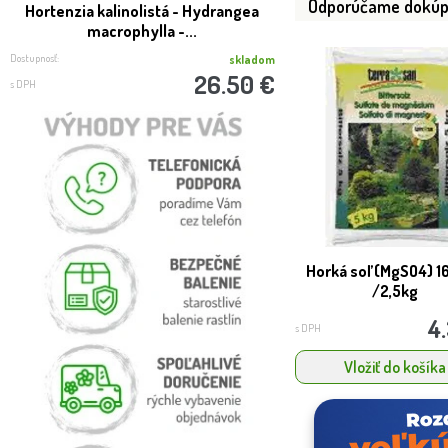
Odporúčame dokúp
Hortenzia kalinolistá - Hydrangea
Azalka - Azalea japoni
macrophylla -...
70/80cm km
Dostupnosť:
Dostupnosť:
skladom
26.50 €
s DPH
s DPH
Horká soľ (MgSO4) 1
/2,5kg
4
s DPH
Vložiť do košíka