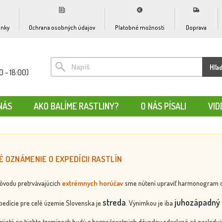
nky
Ochrana osobných údajov
Platobné možnosti
Doprava
Hľa
0 - 18:00)
NÁS
AKO BALÍME RASTLINY?
O NÁS PÍSALI
VID
É OZNÁMENIE O EXPEDÍCII RASTLÍN
dôvodu pretrvávajúcich
extrémnych horúčav
sme nútení upraviť harmonogram odos
streda
juhozápadný 
edície pre celé územie Slovenska je
. Výnimkou je iba
rijaté po týchto termínoch budú z bezpečnostných dôvodov odoslané až nasledujú