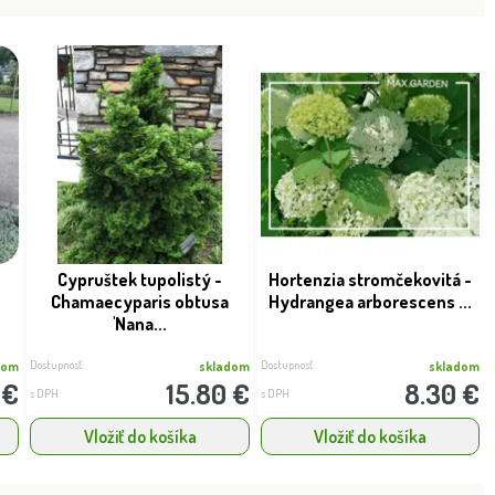
 Thuja plicata 'WHIPCORD' -
Vavrín pravý - Laurus Nobilis L
NOVINKA
20/30cm
100/120cm
Cypruštek tupolistý -
Hortenzia stromčekovitá -
Chamaecyparis obtusa
Hydrangea arborescens ...
'Nana...
Dostupnosť:
Dostupnosť:
dom
skladom
skladom
 €
15.80 €
8.30 €
s DPH
s DPH
Vložiť do košíka
Vložiť do košíka