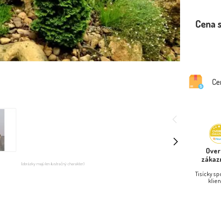
Cena 
Ce
Ove
zákaz
(obrázky majú len ilustračný charakter)
Tisícky s
klien