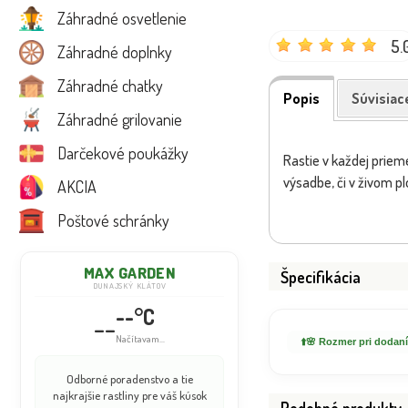
Záhradné osvetlenie
5.
Záhradné doplnky
Záhradné chatky
Popis
Súvisiac
Záhradné grilovanie
Darčekové poukážky
Rastie v každej prieme
výsadbe, či v živom p
AKCIA
Poštové schránky
MAX GARDEN
Špecifikácia
DUNAJSKÝ KLÁTOV
--°C
--
Načítavam...
⬆️🌸 Rozmer pri dodaní
Odborné poradenstvo a tie
najkrajšie rastliny pre váš kúsok