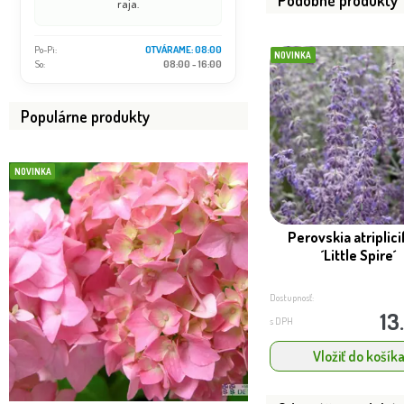
Podobné produkty
raja.
Po-Pi:
OTVÁRAME: 08:00
NOVINKA
So:
08:00 - 16:00
Populárne produkty
NOVINKA
NOVINKA
Perovskia atriplici
´Little Spire´
Dostupnosť:
13
s DPH
Vložiť do košík