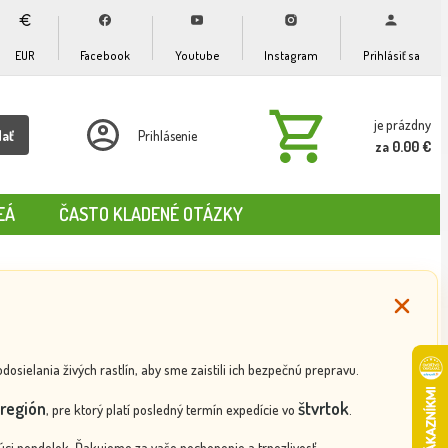
EUR
Facebook
Youtube
Instagram
Prihlásiť sa
je prázdny
dať
Prihlásenie
za 0.00 €
EÁ
ČASTO KLADENÉ OTÁZKY
ielania živých rastlín, aby sme zaistili ich bezpečnú prepravu.
región
štvrtok
, pre ktorý platí posledný termín expedície vo
.
ci pondelok. Ďakujeme za vaše pochopenie a trpezlivosť.