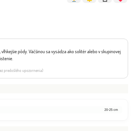
 vlhkejšie pôdy. Väčšinou sa vysádza ako solitér alebo v skupinovej
istenie.
 bez predošlého upozornenia)
20-25 cm