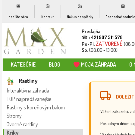
napíšte nám
Kontakt
Nákup na splátky
Obchodné podmie
Predajňa:
☎
+421 907 511 578
ZATVORENÉ
Po-Pi:
(08:0
So:
(08:00 - 13:00)
KATEGÓRIE
BLOG
MOJA ZÁHRADA
O 
Rastliny
Interaktívna záhrada
DÔLEŽIT
TOP najpredávanejšie
Rastliny s koreňovým balom
Vážení zákazníci, z 
Stromy
Posledným dňom exp
Ovocné rastliny
Kríky
Všetky objednávky p