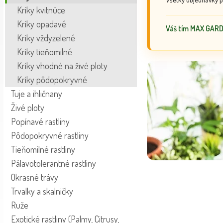
Kríky kvitnúce
Kríky opadavé
Váš tím MAX GAR
Kríky vždyzelené
Kríky tieňomilné
Kríky vhodné na živé ploty
Kríky pôdopokryvné
Tuje a ihličnany
Živé ploty
Popínavé rastliny
Pôdopokryvné rastliny
Tieňomilné rastliny
Pálavotolerantné rastliny
Okrasné trávy
Trvalky a skalničky
Ruže
Exotické rastliny (Palmy, Citrusy,