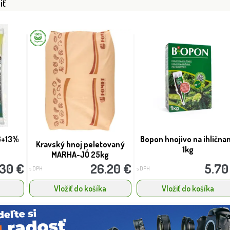
iť
ca ´Viola´- na
...
Dostupnosť:
Dostupnosť:
skladom
skladom
44.40 €
74.20 €
s DPH
s DPH
6+13%
Bopon hnojivo na ihlična
Kravský hnoj peletovaný
1kg
MARHA-JÓ 25kg
.30 €
26.20 €
5.70
s DPH
s DPH
Vložiť do košíka
Vložiť do košíka