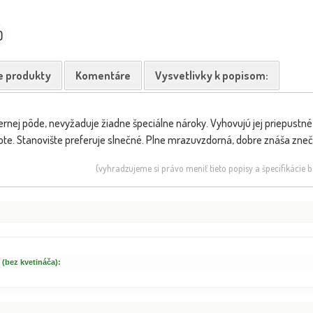
0
e produkty
Komentáre
Vysvetlivky k popisom:
rnej pôde, nevyžaduje žiadne špeciálne nároky. Vyhovujú jej priepustné,
lote. Stanovište preferuje slnečné. Plne mrazuvzdorná, dobre znáša zneč
(vyhradzujeme si právo meniť tieto popisy a špecifikácie
 (bez kvetináča):