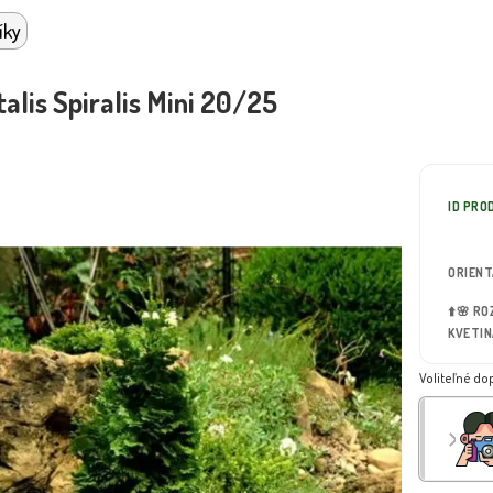
íky
alis Spiralis Mini 20/25
ID PRO
ORIEN
⬆️🌸 R
KVETIN
Voliteľné do