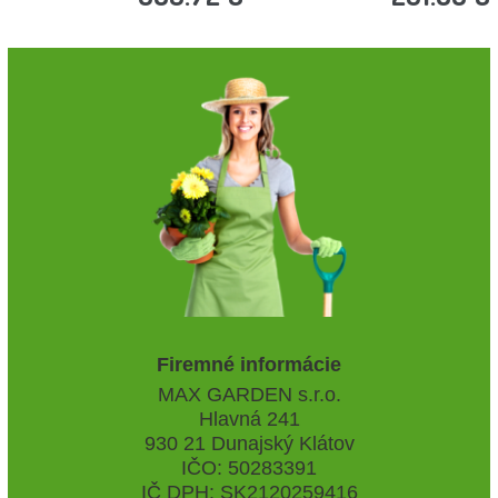
Firemné informácie
MAX GARDEN s.r.o.
Hlavná 241
930 21 Dunajský Klátov
IČO: 50283391
IČ DPH: SK2120259416