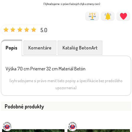
(Vyhradzujeme si právo tlačových chýb a zmeny cien)
5.0
Popis
Komentáre
Katalóg BetonArt
Výška 70 cm Priemer 32 cm Materiál Betón
(vyhradzujeme si právo meniť tieto popisy a špecifikácie bez predošlého
upozornenia)
Podobné produkty