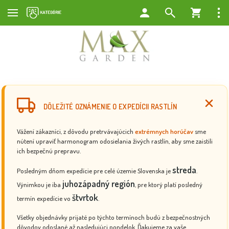
DÔLEŽITÉ OZNÁMENIE O EXPEDÍCII RASTLÍN
Vážení zákazníci, z dôvodu pretrvávajúcich
extrémnych horúčav
sme
nútení upraviť harmonogram odosielania živých rastlín, aby sme zaistili
ich bezpečnú prepravu.
streda
Posledným dňom expedície pre celé územie Slovenska je
.
juhozápadný región
Výnimkou je iba
, pre ktorý platí posledný
štvrtok
termín expedície vo
.
Všetky objednávky prijaté po týchto termínoch budú z bezpečnostných
dôvodov odoslané až nasledujúci pondelok. Ďakujeme za vaše