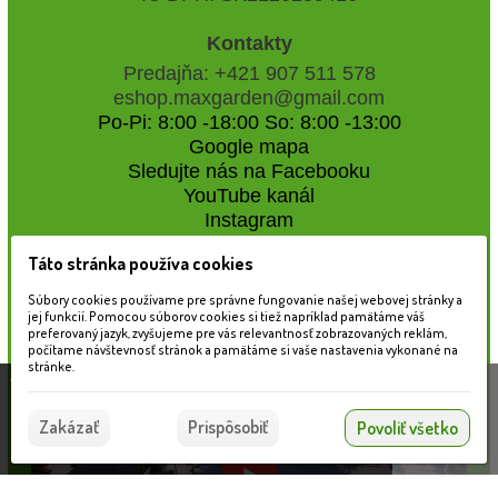
Kontakty
Predajňa: +421 907 511 578
eshop.maxgarden@gmail.com
Po-Pi: 8:00 -18:00 So: 8:00 -13:00
Google mapa
Sledujte nás na Facebooku
YouTube kanál
Instagram
Táto stránka používa cookies
Naše záhradné centrum
Súbory cookies používame pre správne fungovanie našej webovej stránky a
jej funkcií. Pomocou súborov cookies si tiež napríklad pamätáme váš
preferovaný jazyk, zvyšujeme pre vás relevantnosť zobrazovaných reklám,
počítame návštevnosť stránok a pamätáme si vaše nastavenia vykonané na
stránke.
Táto stránka používa súbory cookies, ktoré nám
pomáhajú poskytovať služby. Používaním našich
Súhlasím
Zakázať
Prispôsobiť
Povoliť všetko
služieb vyjadrujete súhlas s používaním súborov
cookies.
Viac informácií nájdete tu.