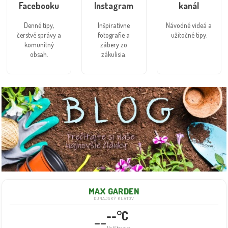
Facebooku
Instagram
kanál
Denné tipy,
Inšpiratívne
Návodné videá a
čerstvé správy a
fotografie a
užitočné tipy.
komunitný
zábery zo
obsah.
zákulisia.
MAX GARDEN
DUNAJSKÝ KLÁTOV
--°C
--