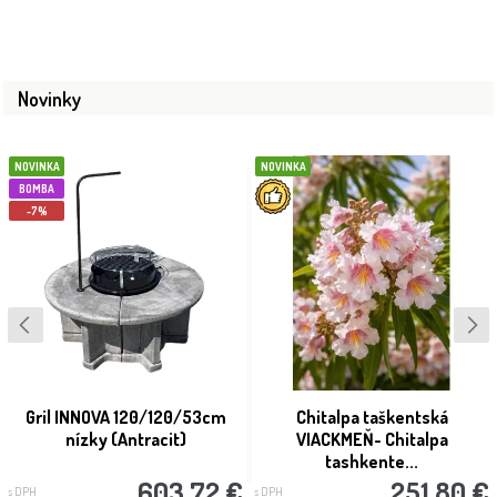
Novinky
NOVINKA
NOVINKA
BOMBA
-7%
Gril INNOVA 120/120/53cm
Chitalpa taškentská
nízky (Antracit)
VIACKMEŇ- Chitalpa
tashkente...
603.72 €
251.80 €
s DPH
s DPH