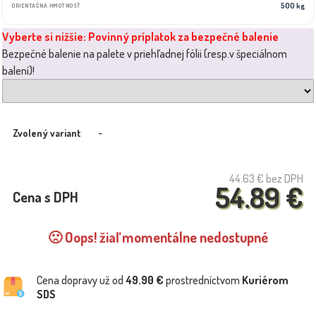
500 kg
ORIENTAČNÁ HMOTNOSŤ
Vyberte si nižšie: Povinný príplatok za bezpečné balenie
Bezpečné balenie na palete v priehľadnej fólii (resp.v špeciálnom
balení)!
-
Zvolený variant
44.63 €
bez DPH
54.89 €
Cena s DPH
🙁 Oops! žiaľ momentálne nedostupné
Cena dopravy už od
49.90 €
prostredníctvom
Kuriérom
SDS