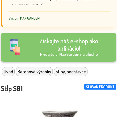
pochopenie a trpezlivosť.
Váš tím MAX GARDEN!
Získajte náš e-shop ako
aplikáciu!
Pridajte si MaxGarden na plochu
Úvod
Betónové výrobky
Stĺpy, podstavce
Stĺp S01
SLOVAK PRODUKT