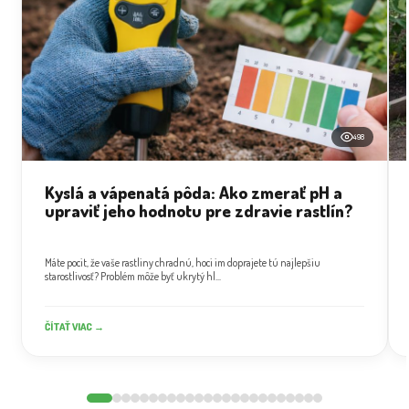
498
Kyslá a vápenatá pôda: Ako zmerať pH a
upraviť jeho hodnotu pre zdravie rastlín?
Máte pocit, že vaše rastliny chradnú, hoci im doprajete tú najlepšiu
starostlivosť? Problém môže byť ukrytý hl...
ČÍTAŤ VIAC →